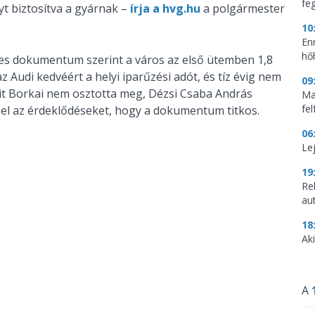
feg
yt biztosítva a gyárnak –
írja a hvg.hu
a polgármester
10
En
hő
yes dokumentum szerint a város az első ütemben 1,8
z Audi kedvéért a helyi iparűzési adót, és tíz évig nem
09
eit Borkai nem osztotta meg, Dézsi Csaba András
Mag
fe
 el az érdeklődéseket, hogy a dokumentum titkos.
06
Le
19
Re
aut
18
Aki
A