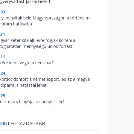
yvergyártást Jászai Gellért
:03
nyien haltak bele Magyarországon a történelmi
hullám hatásaiba
:31
yar Péter kitálalt: erre fogják költeni a
lfoghatatlan mennyiségű uniós forrást
:11
jtőre kerül végre a benzinár?
:24
kordot döntött a német export, és ez a magyar
óiparra is hatással lehet
:29
nek nincs bingója, az annyit is ér?
100
LEGGAZDAGABB