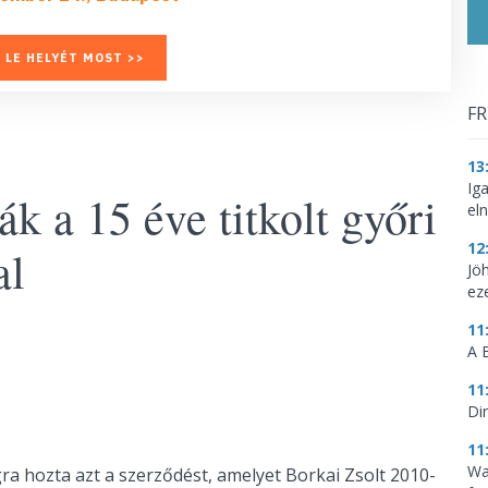
 LE HELYÉT MOST >>
FR
13
Ig
k a 15 éve titkolt győri
eln
12
al
Jö
ez
11
A 
11
Di
11
Wa
ra hozta azt a szerződést, amelyet Borkai Zsolt 2010-