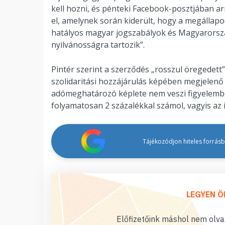
kell hozni, és pénteki Facebook-posztjában arr
el, amelynek során kiderült, hogy a megálla
hatályos magyar jogszabályok és Magyarorsz
nyilvánosságra tartozik”.
Pintér szerint a szerződés „rosszul öregedett”
szolidaritási hozzájárulás képében megjelenő
adómeghatározó képlete nem veszi figyelembe,
folyamatosan 2 százalékkal számol, vagyis az 
Tájékozódjon hiteles forrásbó
LEGYEN Ö
Előfizetőink máshol nem olvas