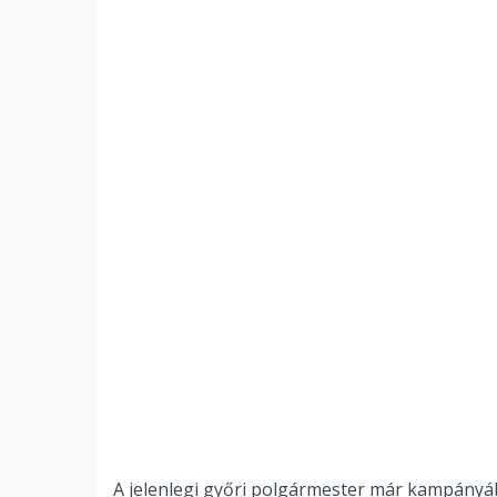
A jelenlegi győri polgármester már kampányá