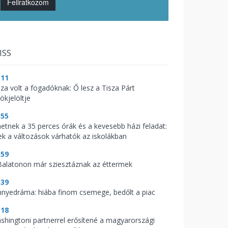
Feliratkozom
ISS
:11
aza volt a fogadóknak: Ő lesz a Tisza Párt
ökjelöltje
:55
hetnek a 35 perces órák és a kevesebb házi feladat:
ek a változások várhatók az iskolákban
:59
Balatonon már sziesztáznak az éttermek
:39
nnyedráma: hiába finom csemege, bedőlt a piac
:18
shingtoni partnerrel erősítené a magyarországi