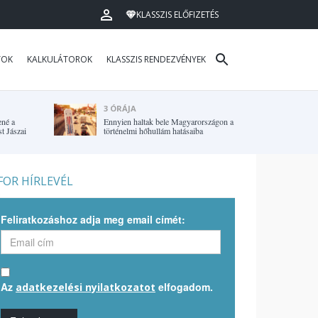
KLASSZIS ELŐFIZETÉS
TOK
KALKULÁTOROK
KLASSZIS RENDEZVÉNYEK
3 ÓRÁJA
ené a
Ennyien haltak bele Magyarországon a
t Jászai
történelmi hőhullám hatásaiba
OR HÍRLEVÉL
Feliratkozáshoz adja meg email címét:
Az
elfogadom.
adatkezelési nyilatkozatot