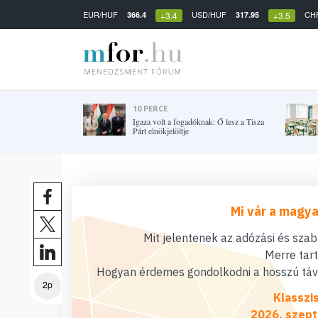
EUR/HUF
USD/HUF
CH
366.4
317.95
+3.4
+3.5
10 PERCE
Igaza volt a fogadóknak: Ő lesz a Tisza
Párt elnökjelöltje
Mi vár a magya
Mit jelentenek az adózási és sza
Merre tar
Hogyan érdemes gondolkodni a hosszú távú
2p
Klasszi
2026. szept