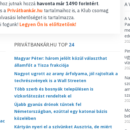
hoz jutnak hozzá
havonta már 1490 forintért
.
A 
s a
Privátbankár.hu
tartalmaihoz is, a Klub csomag
lvasási lehetőséget is tartalmazza.
A 
i fogunk!
Legyen Ön is előfizetőnk!
Pa
meg
ed
202
PRIVÁTBANKÁR.HU TOP
24
Pi
ug
Magyar Péter: három jelölt közül választhat
ví
államfőt a Tisza frakciója
202
Nagyot ugrott az arany árfolyama, jól rajtoltak a
Na
techrészvények is a Wall Streeten
sz
Több szerb és bosnyák településen is
am
sz
vízkorlátozást rendeltek el
202
Újabb gyanús drónok tűntek fel
Mo
Németországban, ezúttal egy katonai bázis
be
közelében
iac
202
Kártyán nyeri el a szívünket Ausztria, de miért