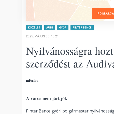
FOGLALJA
KÖZÉLET
AUDI
GYŐR
PINTÉR BENCE
2025. MÁJUS 30. 16:21
Nyilvánosságra hoztá
szerződést az Audiv
mfor.hu
A város nem járt jól.
Pintér Bence győri polgármester nyilvánosság