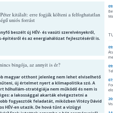
09
Be
éter kitálalt: erre fogják költeni a felfoghatatlan
Ma
égű uniós forrást
yfő beszélt új HÉV- és vasúti szerelvényekről,
TU
-építésről és az energiahálózat fejlesztéséről is.
09
Át
me
incs bingója, az annyit is ér?
09
Te
bb magyar otthont jelenleg nem lehet elviselhető
07
hűteni, új értelmet nyert a klímapolitika szó. A
Fo
árt hőhullám-stratégiája nem működő és nem is
el
ges: a lakossággal akarták elvégeztetni a
20
obb fogyasztók feladatát, miközben Vitézy Dávid
Vi
os HÉV-en utazik. De hová tűnt a vízügyi
14