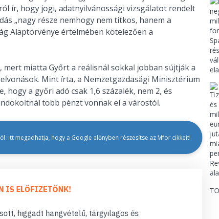
ól ír, hogy jogi, adatnyilvánossági vizsgálatot rendelt
podás „nagy része nemhogy nem titkos, hanem a
ág Alaptörvénye értelmében kötelezően a
, mert miatta Győrt a reálisnál sokkal jobban sújtják a
 elvonások. Mint írta, a Nemzetgazdasági Minisztérium
 hogy a győri adó csak 1,6 százalék, nem 2, és
indokoltnál több pénzt vonnak el a várostól.
l: itt megadhatja, hogy a Google előnyben részesítse az Mfor cikkeit!
N IS ELŐFIZETŐNK!
TO
ott, higgadt hangvételű, tárgyilagos és