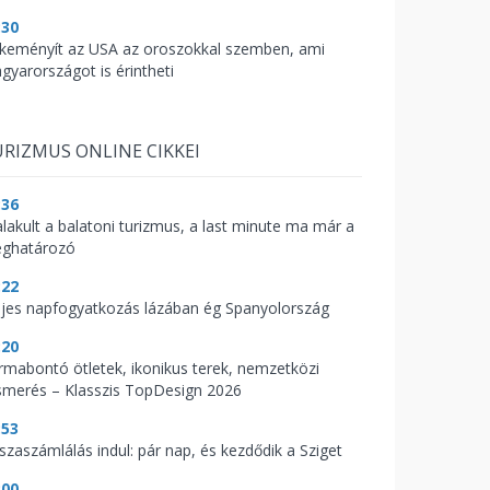
:30
keményít az USA az oroszokkal szemben, ami
gyarországot is érintheti
RIZMUS ONLINE CIKKEI
:36
alakult a balatoni turizmus, a last minute ma már a
ghatározó
:22
ljes napfogyatkozás lázában ég Spanyolország
:20
rmabontó ötletek, ikonikus terek, nemzetközi
ismerés – Klasszis TopDesign 2026
:53
sszaszámlálás indul: pár nap, és kezdődik a Sziget
:00