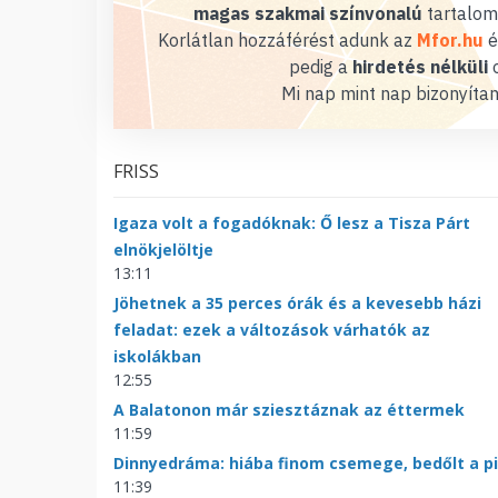
magas szakmai színvonalú
tartalom
Korlátlan hozzáférést adunk az
Mfor.hu
é
pedig a
hirdetés nélküli
o
Mi nap mint nap bizonyítan
FRISS
Igaza volt a fogadóknak: Ő lesz a Tisza Párt
elnökjelöltje
13:11
Jöhetnek a 35 perces órák és a kevesebb házi
feladat: ezek a változások várhatók az
iskolákban
12:55
A Balatonon már sziesztáznak az éttermek
11:59
Dinnyedráma: hiába finom csemege, bedőlt a p
11:39