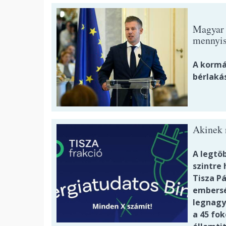
Magyar P
mennyis
A kormán
bérlakás
Akinek n
A legtö
szintre 
Tisza P
embersé
legnagy
a 45 fok