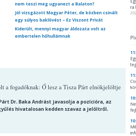
Eg
nem teszi meg ugyanezt a Balaton?
ra 
Jól vizsgázott Magyar Péter, de közben csinált
202
egy súlyos baklövést – Ez Viszont Privát
Kiderült, mennyi magyar áldozata volt az
embertelen hőhullámnak
PI
11
Eg
te
11
Cs
lt a fogadóknak: Ő lesz a Tisza Párt elnökjelöltje
kö
10
Párt Dr. Baka Andrást javasolja a pozícióra, az
Ne
yűlés hivatalosan kedden szavaz a jelöltről.
fej
10
Mi
in