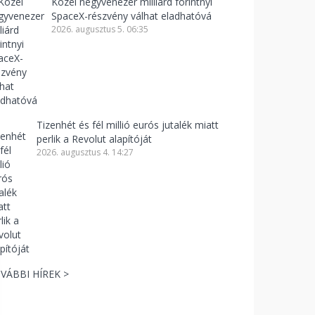
Közel negyvenezer milliárd forintnyi
SpaceX-részvény válhat eladhatóvá
2026. augusztus 5. 06:35
Tizenhét és fél millió eurós jutalék miatt
perlik a Revolut alapítóját
2026. augusztus 4. 14:27
VÁBBI HÍREK >