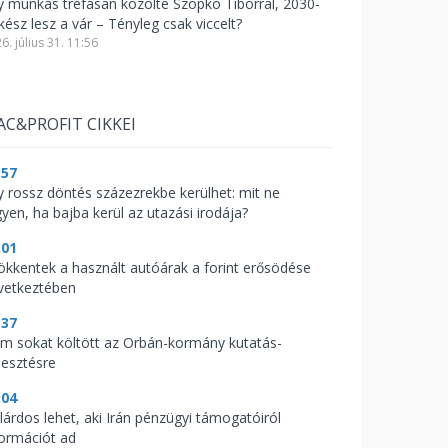
y munkás tréfásan közölte Szopkó Tiborral, 2030-
kész lesz a vár – Tényleg csak viccelt?
6. július 31. 11:56
AC&PROFIT CIKKEI
:57
y rossz döntés százezrekbe kerülhet: mit ne
gyen, ha bajba kerül az utazási irodája?
:01
ökkentek a használt autóárak a forint erősödése
vetkeztében
:37
m sokat költött az Orbán-kormány kutatás-
lesztésre
:04
llárdos lehet, aki Irán pénzügyi támogatóiról
formációt ad