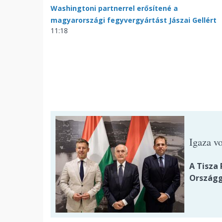
Washingtoni partnerrel erősítené a
magyarországi fegyvergyártást Jászai Gellért
11:18
Igaza vo
A Tisza 
Országg