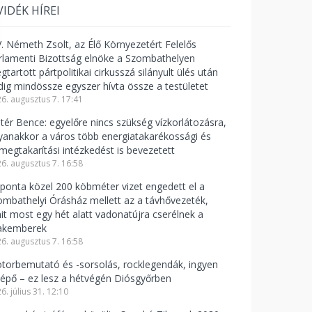
VIDÉK HÍREI
V. Németh Zsolt, az Élő Környezetért Felelős
rlamenti Bizottság elnöke a Szombathelyen
tartott pártpolitikai cirkusszá silányult ülés után
dig mindössze egyszer hívta össze a testületet
6. augusztus 7. 17:41
ntér Bence: egyelőre nincs szükség vízkorlátozásra,
yanakkor a város több energiatakarékossági és
zmegtakarítási intézkedést is bevezetett
6. augusztus 7. 16:58
ponta közel 200 köbméter vizet engedett el a
ombathelyi Órásház mellett az a távhővezeték,
it most egy hét alatt vadonatújra cserélnek a
akemberek
6. augusztus 7. 16:58
torbemutató és -sorsolás, rocklegendák, ingyen
lépő – ez lesz a hétvégén Diósgyőrben
6. július 31. 12:10