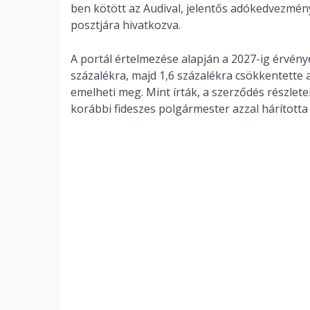
ben kötött az Audival, jelentős adókedvezmén
posztjára hivatkozva.
A portál értelmezése alapján a 2027-ig érvén
százalékra, majd 1,6 százalékra csökkentette a
emelheti meg. Mint írták, a szerződés részlet
korábbi fideszes polgármester azzal hárította