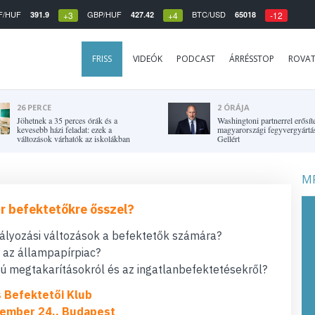
F/HUF
GBP/HUF
BTC/USD
391.9
427.42
65018
+3
+4
-12
FRISS
VIDEÓK
PODCAST
ÁRRÉSSTOP
ROVA
26 PERCE
2 ÓRÁJA
Jöhetnek a 35 perces órák és a
Washingtoni partnerrel erősít
kevesebb házi feladat: ezek a
magyarországi fegyvergyártás
változások várhatók az iskolákban
Gellért
MF
r befektetőkre ősszel?
bályozási változások a befektetők számára?
t az állampapírpiac?
 megtakarításokról és az ingatlanbefektetésekről?
s Befektetői Klub
ember 24., Budapest