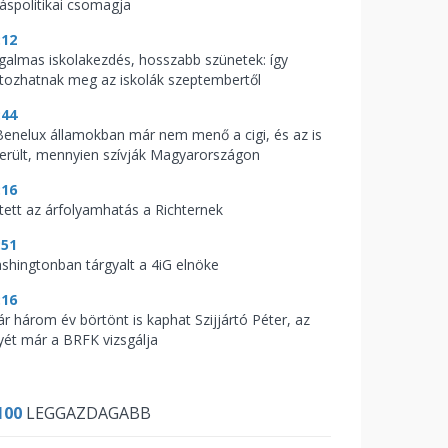
káspolitikai csomagja
:12
galmas iskolakezdés, hosszabb szünetek: így
ltozhatnak meg az iskolák szeptembertől
:44
Benelux államokban már nem menő a cigi, és az is
derült, mennyien szívják Magyarországon
:16
tett az árfolyamhatás a Richternek
:51
shingtonban tárgyalt a 4iG elnöke
:16
ár három év börtönt is kaphat Szijjártó Péter, az
yét már a BRFK vizsgálja
100
LEGGAZDAGABB