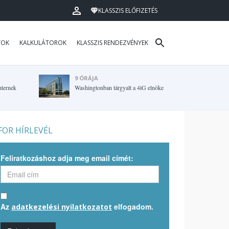
KLASSZIS ELŐFIZETÉS
TOK
KALKULÁTOROK
KLASSZIS RENDEZVÉNYEK
9 ÓRÁJA
hternek
Washingtonban tárgyalt a 4iG elnöke
OR HÍRLEVÉL
Feliratkozáshoz adja meg email címét:
Az
elfogadom.
adatkezelési nyilatkozatot