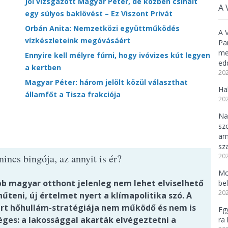
Jól vizsgázott Magyar Péter, de közben csinált
A 
egy súlyos baklövést – Ez Viszont Privát
Orbán Anita: Nemzetközi együttműködés
A 
vízkészleteink megóvásáért
Pa
meg
Ennyire kell mélyre fúrni, hogy ivóvizes kút legyen
ed
a kertben
202
Magyar Péter: három jelölt közül választhat
Ha
államfőt a Tisza frakciója
202
Na
sz
am
sz
incs bingója, az annyit is ér?
202
Mo
bb magyar otthont jelenleg nem lehet elviselhető
be
202
hűteni, új értelmet nyert a klímapolitika szó. A
árt hőhullám-stratégiája nem működő és nem is
Eg
ges: a lakossággal akarták elvégeztetni a
ra 