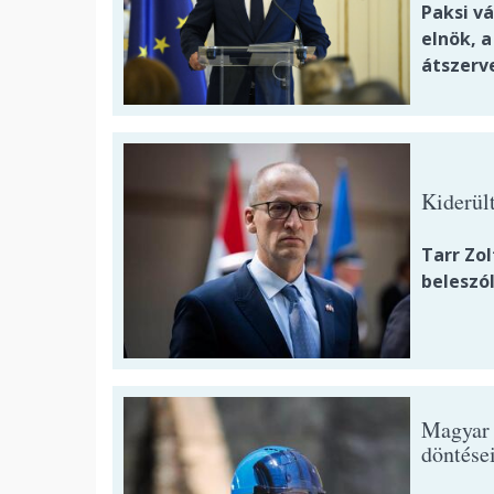
Paksi vá
elnök, 
átszerv
Kiderült
Tarr Zol
beleszó
Magyar 
döntése