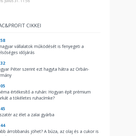
6. július 31. 11:56
AC&PROFIT CIKKEI
:58
magyar vállalatok működését is fenyegeti a
élsőséges időjárás
:32
gyar Péter szerint ezt hagyta hátra az Orbán-
rmány
:05
néma értékesítő a ruhán: Hogyan épít prémium
rkát a tökéletes ruhacímke?
:45
szatér az élet a zalai gyárba
:44
abb árrobbanás jöhet? A búza, az olaj és a cukor is