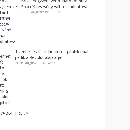
Közel negyvenezer milliárd forintnyi
SpaceX-részvény válhat eladhatóvá
2026. augusztus 5. 06:35
Tizenhét és fél millió eurós jutalék miatt
perlik a Revolut alapítóját
2026. augusztus 4. 14:27
VÁBBI HÍREK >