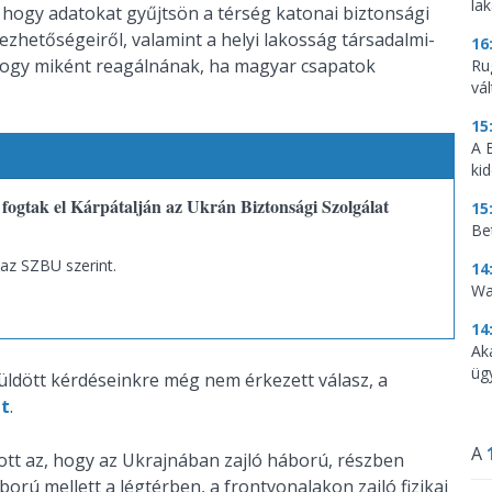
la
t, hogy adatokat gyűjtsön a térség katonai biztonsági
bezhetőségeiről, valamint a helyi lakosság társadalmi-
16
a, hogy miként reagálnának, ha magyar csapatok
Ru
vá
15
A 
ki
fogtak el Kárpátalján az Ukrán Biztonsági Szolgálat
15
Be
 az SZBU szerint.
14
Wa
14
Ak
üg
ldött kérdéseinkre még nem érkezett válasz, a
lt
.
A
tt az, hogy az Ukrajnában zajló háború, részben
ború mellett a légtérben, a frontvonalakon zajló fizikai