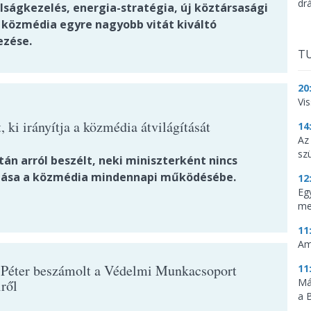
dr
lságkezelés, energia-stratégia, új köztársasági
a közmédia egyre nagyobb vitát kiváltó
ezése.
TU
20
Vi
, ki irányítja a közmédia átvilágítását
14
Az
sz
tán arról beszélt, neki miniszterként nincs
lása a közmédia mindennapi működésébe.
12
Eg
me
11
Am
Péter beszámolt a Védelmi Munkacsoport
11
Má
iről
a 