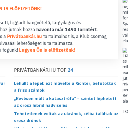
N IS ELŐFIZETŐNK!
ott, higgadt hangvételű, tárgyilagos és
hoz jutnak hozzá
havonta már 1490 forintért
.
s a
Privátbankár.hu
tartalmaihoz is, a Klub csomag
lvasási lehetőséget is tartalmazza.
i fogunk!
Legyen Ön is előfizetőnk!
PRIVÁTBANKÁR.HU TOP
24
yar
Lehullt a lepel: ezt művelte a Richter, befutottak
a friss számok
„Kevésen múlt a katasztrófa” – szintet léphetett
az orosz hibrid hadviselés
TO
Tehetetlenek voltak az ukránok, célba találtak az
orosz drónok