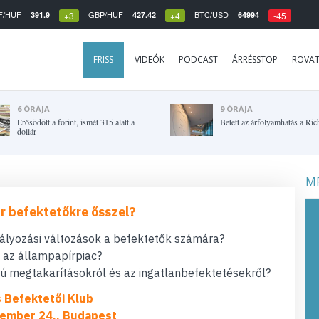
F/HUF
GBP/HUF
BTC/USD
391.9
427.42
64994
+3
+4
-45
FRISS
VIDEÓK
PODCAST
ÁRRÉSSTOP
ROVA
6 ÓRÁJA
9 ÓRÁJA
Erősödött a forint, ismét 315 alatt a
Betett az árfolyamhatás a Ric
dollár
MF
r befektetőkre ősszel?
bályozási változások a befektetők számára?
t az állampapírpiac?
 megtakarításokról és az ingatlanbefektetésekről?
s Befektetői Klub
ember 24., Budapest