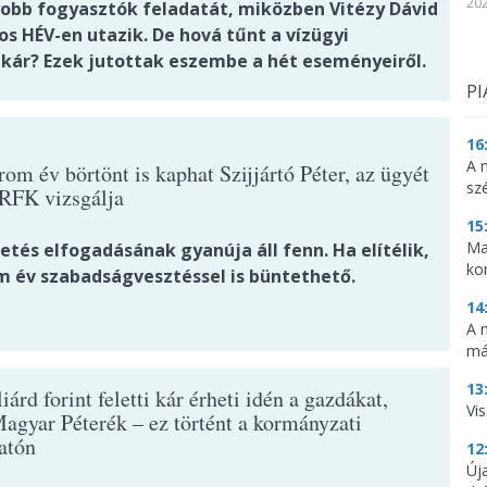
202
obb fogyasztók feladatát, miközben Vitézy Dávid
os HÉV-en utazik. De hová tűnt a vízügyi
tkár? Ezek jutottak eszembe a hét eseményeiről.
PI
16
A 
om év börtönt is kaphat Szijjártó Péter, az ügyét
sz
RFK vizsgálja
15
Ma
tés elfogadásának gyanúja áll fenn. Ha elítélik,
ko
m év szabadságvesztéssel is büntethető.
14
A 
má
13
iárd forint feletti kár érheti idén a gazdákat,
Vis
Magyar Péterék – ez történt a kormányzati
atón
12
Új