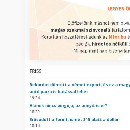
LEGYEN Ö
Előfizetőink máshol nem olvas
magas szakmai színvonalú
tartalom
Korlátlan hozzáférést adunk az
Mfor.hu
é
pedig a
hirdetés nélküli
o
Mi nap mint nap bizonyítan
FRISS
Rekordot döntött a német export, és ez a mag
autóiparra is hatással lehet
19:24
Akinek nincs bingója, az annyit is ér?
18:29
Erősödött a forint, ismét 315 alatt a dollár
18:14