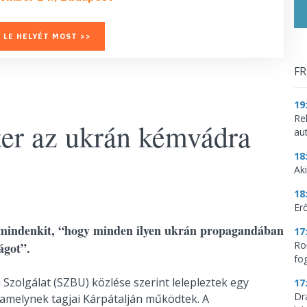
 LE HELYÉT MOST >>
FR
19
Re
éter az ukrán kémvádra
aut
18
Aki
18
Erő
r mindenkit, “hogy minden ilyen ukrán propagandában
17
Ro
ágot”.
fo
Szolgálat (SZBU) közlése szerint lelepleztek egy
17
Dr
amelynek tagjai Kárpátalján működtek. A