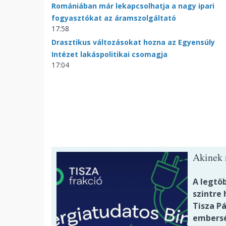
Romániában már lekapcsolhatja a nagy ipari
fogyasztókat az áramszolgáltató
17:58
Drasztikus változásokat hozna az Egyensúly
Intézet lakáspolitikai csomagja
17:04
Akinek n
A legtö
szintre 
Tisza P
embersé