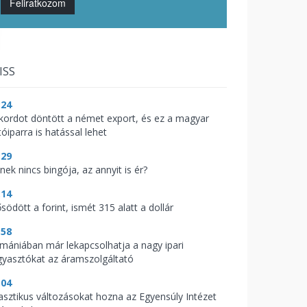
Feliratkozom
ISS
:24
kordot döntött a német export, és ez a magyar
óiparra is hatással lehet
:29
nek nincs bingója, az annyit is ér?
:14
södött a forint, ismét 315 alatt a dollár
:58
mániában már lekapcsolhatja a nagy ipari
gyasztókat az áramszolgáltató
:04
asztikus változásokat hozna az Egyensúly Intézet