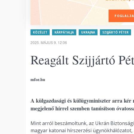
FOGLALJA
KÖZÉLET
KÁRPÁTALJA
UKRAJNA
SZIJJÁRTÓ PÉTER
2025. MÁJUS 9. 12:06
Reagált Szijjártó P
mfor.hu
A külgazdasági és külügyminiszter arra ké
megjelenő hírrel szemben tanúsítson óvatoss
Mint arról beszámoltunk, az Ukrán Biztonsági 
magyar katonai hírszerzési ügynökhálózatot, 