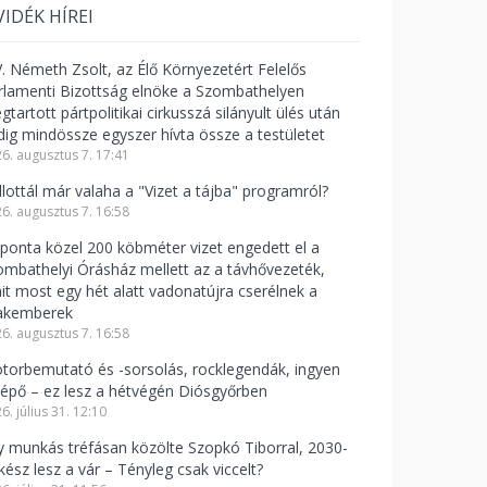
VIDÉK HÍREI
V. Németh Zsolt, az Élő Környezetért Felelős
rlamenti Bizottság elnöke a Szombathelyen
tartott pártpolitikai cirkusszá silányult ülés után
dig mindössze egyszer hívta össze a testületet
6. augusztus 7. 17:41
llottál már valaha a "Vizet a tájba" programról?
6. augusztus 7. 16:58
ponta közel 200 köbméter vizet engedett el a
ombathelyi Órásház mellett az a távhővezeték,
it most egy hét alatt vadonatújra cserélnek a
akemberek
6. augusztus 7. 16:58
torbemutató és -sorsolás, rocklegendák, ingyen
lépő – ez lesz a hétvégén Diósgyőrben
6. július 31. 12:10
y munkás tréfásan közölte Szopkó Tiborral, 2030-
kész lesz a vár – Tényleg csak viccelt?