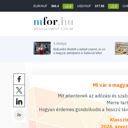
EUR/HUF
USD/HUF
CH
366.4
317.95
+3.4
+3.5
5 ÓRÁJA
Rekordot döntött a német export, és ez
a magyar autóiparra is hatással lehet
Mi vár a magya
Mit jelentenek az adózási és sza
Merre tar
Hogyan érdemes gondolkodni a hosszú távú
2p
Klasszi
2026. szept