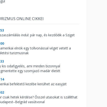
águl
RIZMUS ONLINE CIKKEI
:53
sszaszámlálás indul: pár nap, és kezdődik a Sziget
:00
 amerikai elnök egy tollvonással véget vetett a
ületési turizmusnak
:33
y kis odafigyelés, ami minden bizonnyal
gmentette egy szomjazó madár életét
:14
erikai befektető kezébe kerülhet az easyJet
:02
r csak hetek kérdése? Ősszel utasokat is szállíthat
Budapest–Belgrád vasútvonal