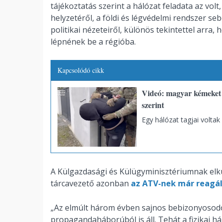
tájékoztatás szerint a hálózat feladata az vol
helyzetéről, a földi és légvédelmi rendszer se
politikai nézeteiről, különös tekintettel arr
lépnének be a régióba.
Kapcsolódó cikk
Videó: magyar kémeket 
szerint
Egy hálózat tagjai voltak
A Külgazdasági és Külügyminisztériumnak elkü
tárcavezető azonban
az ATV-nek már reagá
„Az elmúlt három évben sajnos bebizonyosodo
propagandaháborúból is áll. Tehát a fizikai há