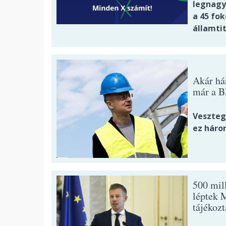
legnagy
a 45 fok
államti
Akár hár
már a B
Vesztege
ez háro
500 mill
léptek 
tájékozt