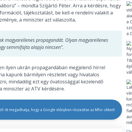
áború” – mondta Szijjártó Péter. Arra a kérdésre, hogy
ormációt, tájékoztatást, be kell-e rendelni valakit a
ménye, a miniszter azt válaszolta,
ak magyarellenes propagandát. Olyan magyarellenes
ogy semmifajta alapja nincsen”.
nden ilyen ukrán propagandában megjelenő hírrel
a kapunk bármilyen részletet vagy hivatalos
ozni, mindaddig ezt egy óvatossággal kezelendő
 a miniszter az ATV kérdésére.
l: itt megadhatja, hogy a Google előnyben részesítse az Mfor cikkeit!