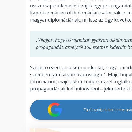
összecsapások mellett zajlik egy propagandah
kapott-e már erről diplomáciai csatornákon inf
magyar diplomáciának, mi lesz az ügy következ
„Világos, hogy Ukrajnában gyakran alkalmazn
propagandát, amelyről sok esetben kiderült, h
Szijjártó ezért arra kér mindenkit, hogy „mi
szemben tanúsítson óvatosságot”. Majd hogyh
információt, majd akkor tudunk ezzel foglalk
propagandának kell minősíteni – jelentette ki
Tájékozódjon hiteles forrásbó