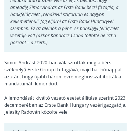
leadása után közölte vele az egyik alelnök, hogy
ameddig Simor András az Erste Bank bécsi fb tagja, a
bankfelügyelet „rendkívül szigorúan és nagyon
kellemetlenül” fog eljárni az Erste Bank Hungaryvel
szemben. Ez az alelnök a pénz- és bankügyi felügyelet
vezetője volt (akkor Kandrács Csaba töltötte be ezt a
pozíciót – a szerk.).
Simor Andrást 2020-ban választották meg a bécsi
székhelyű Erste Group fb-tagjává, majd hat hónappal
azután, hogy újabb három évre meghosszabították a
mandátumát, lemondott.
A lemondását kiváltó vezető esetet állítása szerint 2023
decemberében az Erste Bank Hungary vezérigazgatója,
Jelasity Radován közölte vele.