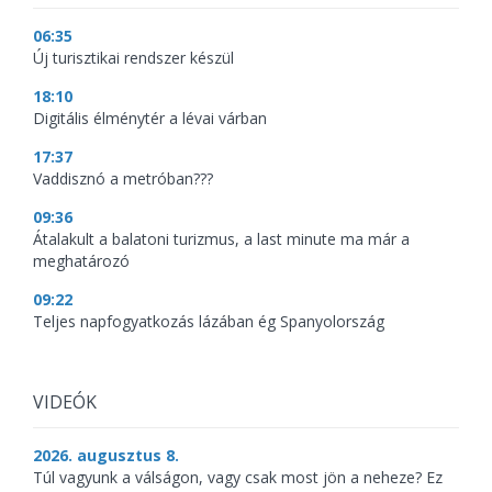
06:35
Új turisztikai rendszer készül
18:10
Digitális élménytér a lévai várban
17:37
Vaddisznó a metróban???
09:36
Átalakult a balatoni turizmus, a last minute ma már a
meghatározó
09:22
Teljes napfogyatkozás lázában ég Spanyolország
VIDEÓK
2026. augusztus 8.
Túl vagyunk a válságon, vagy csak most jön a neheze? Ez