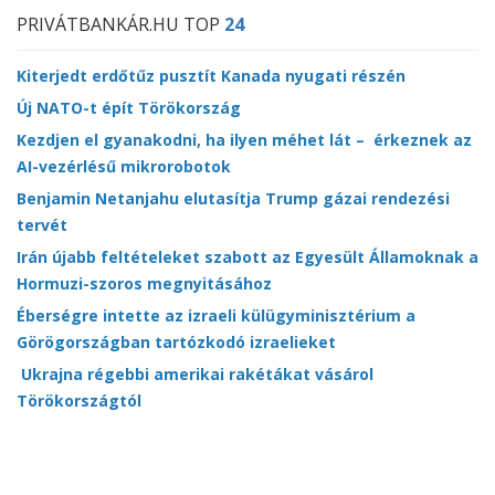
PRIVÁTBANKÁR.HU TOP
24
Kiterjedt erdőtűz pusztít Kanada nyugati részén
Új NATO-t épít Törökország
Kezdjen el gyanakodni, ha ilyen méhet lát – érkeznek az
AI-vezérlésű mikrorobotok
Benjamin Netanjahu elutasítja Trump gázai rendezési
tervét
Irán újabb feltételeket szabott az Egyesült Államoknak a
Hormuzi-szoros megnyitásához
Éberségre intette az izraeli külügyminisztérium a
Görögországban tartózkodó izraelieket
Ukrajna régebbi amerikai rakétákat vásárol
Törökországtól