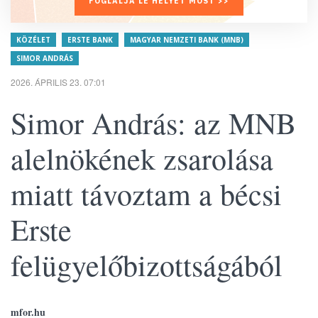
FOGLALJA LE HELYÉT MOST >>
KÖZÉLET
ERSTE BANK
MAGYAR NEMZETI BANK (MNB)
SIMOR ANDRÁS
2026. ÁPRILIS 23. 07:01
Simor András: az MNB
alelnökének zsarolása
miatt távoztam a bécsi
Erste
felügyelőbizottságából
mfor.hu