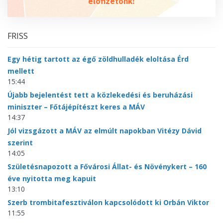
előfizetőnk!
FRISS
Egy hétig tartott az égő zöldhulladék eloltása Érd
mellett
15:44
Újabb bejelentést tett a közlekedési és beruházási
miniszter – Főtájépítészt keres a MÁV
14:37
Jól vizsgázott a MÁV az elmúlt napokban Vitézy Dávid
szerint
14:05
Születésnapozott a Fővárosi Állat- és Növénykert – 160
éve nyitotta meg kapuit
13:10
Szerb trombitafesztiválon kapcsolódott ki Orbán Viktor
11:55