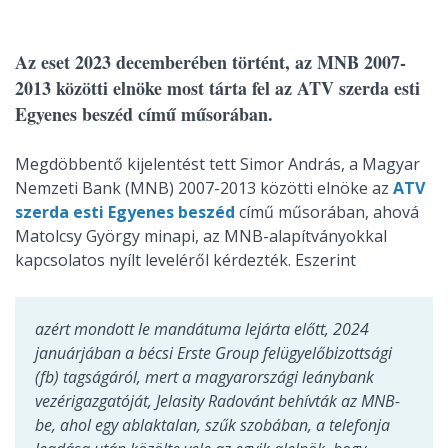
Az eset 2023 decemberében történt, az MNB 2007-
2013 közötti elnöke most tárta fel az ATV szerda esti
Egyenes beszéd című műsorában.
Megdöbbentő kijelentést tett Simor András, a Magyar
Nemzeti Bank (MNB) 2007-2013 közötti elnöke az
ATV
szerda esti Egyenes beszéd
című műsorában, ahová
Matolcsy György minapi, az MNB-alapítványokkal
kapcsolatos nyílt leveléről kérdezték. Eszerint
azért mondott le mandátuma lejárta előtt, 2024
januárjában a bécsi Erste Group felügyelőbizottsági
(fb) tagságáról, mert a magyarországi leánybank
vezérigazgatóját, Jelasity Radovánt behívták az MNB-
be, ahol egy ablaktalan, szűk szobában, a telefonja