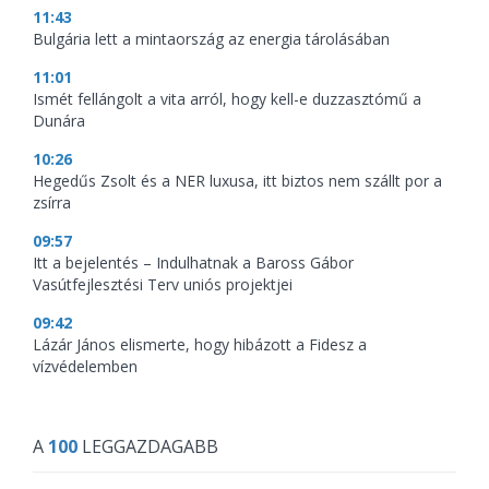
11:43
Bulgária lett a mintaország az energia tárolásában
11:01
Ismét fellángolt a vita arról, hogy kell-e duzzasztómű a
Dunára
10:26
Hegedűs Zsolt és a NER luxusa, itt biztos nem szállt por a
zsírra
09:57
Itt a bejelentés – Indulhatnak a Baross Gábor
Vasútfejlesztési Terv uniós projektjei
09:42
Lázár János elismerte, hogy hibázott a Fidesz a
vízvédelemben
A
100
LEGGAZDAGABB