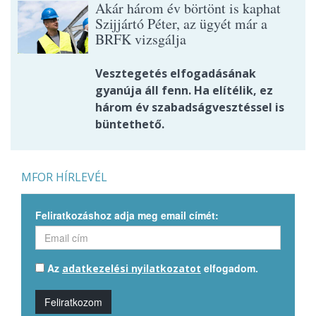
Akár három év börtönt is kaphat
Szijjártó Péter, az ügyét már a
BRFK vizsgálja
Vesztegetés elfogadásának
gyanúja áll fenn. Ha elítélik, ez
három év szabadságvesztéssel is
büntethető.
MFOR HÍRLEVÉL
Feliratkozáshoz adja meg email címét:
Az
elfogadom.
adatkezelési nyilatkozatot
Feliratkozom