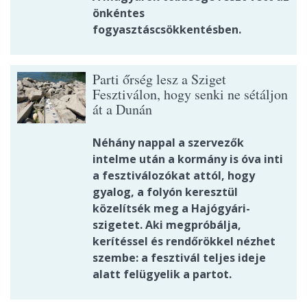
önkéntes
fogyasztáscsökkentésben.
Parti őrség lesz a Sziget
Fesztiválon, hogy senki ne sétáljon
át a Dunán
Néhány nappal a szervezők
intelme után a kormány is óva inti
a fesztiválozókat attól, hogy
gyalog, a folyón keresztül
közelítsék meg a Hajógyári-
szigetet. Aki megpróbálja,
kerítéssel és rendőrökkel nézhet
szembe: a fesztivál teljes ideje
alatt felügyelik a partot.