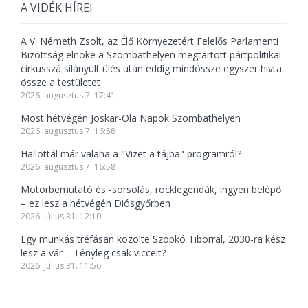
A VIDÉK HÍREI
A V. Németh Zsolt, az Élő Környezetért Felelős Parlamenti
Bizottság elnöke a Szombathelyen megtartott pártpolitikai
cirkusszá silányult ülés után eddig mindössze egyszer hívta
össze a testületet
2026. augusztus 7. 17:41
Most hétvégén Joskar-Ola Napok Szombathelyen
2026. augusztus 7. 16:58
Hallottál már valaha a "Vizet a tájba" programról?
2026. augusztus 7. 16:58
Motorbemutató és -sorsolás, rocklegendák, ingyen belépő
– ez lesz a hétvégén Diósgyőrben
2026. július 31. 12:10
Egy munkás tréfásan közölte Szopkó Tiborral, 2030-ra kész
lesz a vár – Tényleg csak viccelt?
2026. július 31. 11:56