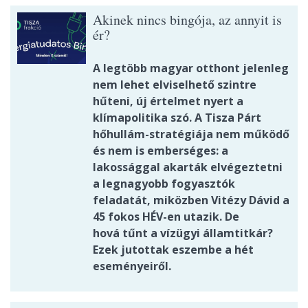
Akinek nincs bingója, az annyit is
ér?
A legtöbb magyar otthont jelenleg
nem lehet elviselhető szintre
hűteni, új értelmet nyert a
klímapolitika szó. A Tisza Párt
hőhullám-stratégiája nem működő
és nem is emberséges: a
lakossággal akarták elvégeztetni
a legnagyobb fogyasztók
feladatát, miközben Vitézy Dávid a
45 fokos HÉV-en utazik. De
hová tűnt a vízügyi államtitkár?
Ezek jutottak eszembe a hét
eseményeiről.