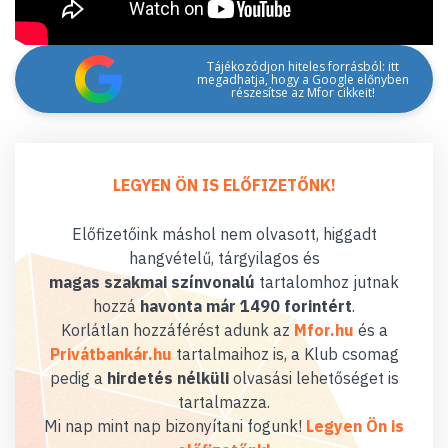
Tájékozódjon hiteles forrásból: itt
megadhatja, hogy a Google előnyben
részesítse az Mfor cikkeit!
LEGYEN ÖN IS ELŐFIZETŐNK!
Előfizetőink máshol nem olvasott, higgadt
hangvételű, tárgyilagos és
magas szakmai színvonalú
tartalomhoz jutnak
hozzá
havonta már 1490 forintért
.
Korlátlan hozzáférést adunk az
Mfor.hu
és a
Privátbankár.hu
tartalmaihoz is, a Klub csomag
pedig a
hirdetés nélküli
olvasási lehetőséget is
tartalmazza.
Mi nap mint nap bizonyítani fogunk!
Legyen Ön is