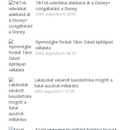
TikTok-videókkal alakítaná át a Disney+
szolgáltatást a Disney
2026. augusztus 6. 09:30
Nyereségbe fordult Tibor Dávid építőipari
vállalata
2026. augusztus 6. 08:19
Lakásokat vásárolt luxusbirtoka mögött a
fiatal ausztrál milliárdos
2026. augusztus 5. 07:08
Közel negyvenezer milliárd forintnyi SpaceX-