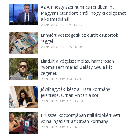
Az Amnesty szerint nincs rendben, ha
Magyar Péter dönt arról, hogy ki dolgozhat
a közmédiánál
2026. augusztus 5. 17:17
Ennyiért vesztegetik az eurót csütörtök
reggel
2026. augusztus 6. 07:08
Elindult a végelszámolás, hamarosan
nyoma sem marad Balásy Gyula két
cégének
2026. augusztus 9. 06:01
Jóváhagyták: kész a Tisza-kormány
jelentése, Orbán Anitán a sor
2026. augusztus 4. 06:58
Brüsszel központjában milliárdokért vett
volna ingatlant az Orbán-kormány
2026. augusztus 7. 07:26