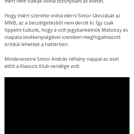
mert nem tudták volna bizonyítani az esetet.
Hogy miért szerette volna elérni Simor távozását az
MNB, az a beszélgetésből nem derült ki. Így csak
tippelni tudunk, hogy a volt jegybankelnök Matolcsy és
csapata tevékenységével szemben megfogalmazott
kritikái lehettek a háttérben.
Mindenesetre Simor András néhány nappal az eset
előtt a Klasszis Klub vendége volt: