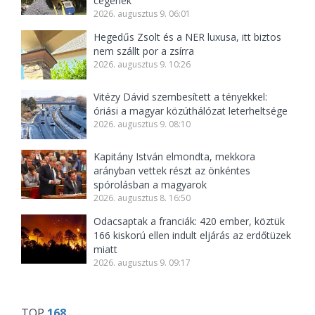
cégének
2026. augusztus 9. 06:01
Hegedűs Zsolt és a NER luxusa, itt biztos
nem szállt por a zsírra
2026. augusztus 9. 10:26
Vitézy Dávid szembesített a tényekkel:
óriási a magyar közúthálózat leterheltsége
2026. augusztus 9. 08:10
Kapitány István elmondta, mekkora
arányban vettek részt az önkéntes
spórolásban a magyarok
2026. augusztus 8. 16:50
Odacsaptak a franciák: 420 ember, köztük
166 kiskorú ellen indult eljárás az erdőtüzek
miatt
2026. augusztus 9. 09:17
TOP
168