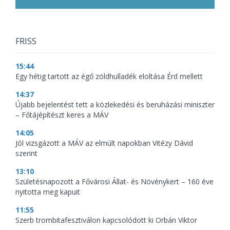
FRISS
15:44
Egy hétig tartott az égő zöldhulladék eloltása Érd mellett
14:37
Újabb bejelentést tett a közlekedési és beruházási miniszter
– Főtájépítészt keres a MÁV
14:05
Jól vizsgázott a MÁV az elmúlt napokban Vitézy Dávid
szerint
13:10
Születésnapozott a Fővárosi Állat- és Növénykert – 160 éve
nyitotta meg kapuit
11:55
Szerb trombitafesztiválon kapcsolódott ki Orbán Viktor