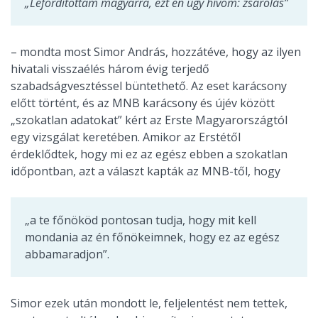
„Lefordítottam magyarra, ezt én úgy hívom: zsarolás”
– mondta most Simor András, hozzátéve, hogy az ilyen
hivatali visszaélés három évig terjedő
szabadságvesztéssel büntethető. Az eset karácsony
előtt történt, és az MNB karácsony és újév között
„szokatlan adatokat” kért az Erste Magyarországtól
egy vizsgálat keretében. Amikor az Erstétől
érdeklődtek, hogy mi ez az egész ebben a szokatlan
időpontban, azt a választ kapták az MNB-től, hogy
„a te főnököd pontosan tudja, hogy mit kell
mondania az én főnökeimnek, hogy ez az egész
abbamaradjon”.
Simor ezek után mondott le, feljelentést nem tettek,