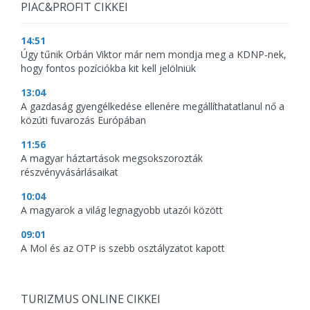
PIAC&PROFIT CIKKEI
14:51
Úgy tűnik Orbán Viktor már nem mondja meg a KDNP-nek,
hogy fontos pozíciókba kit kell jelölniük
13:04
A gazdaság gyengélkedése ellenére megállíthatatlanul nő a
közúti fuvarozás Európában
11:56
A magyar háztartások megsokszorozták
részvényvásárlásaikat
10:04
A magyarok a világ legnagyobb utazói között
09:01
A Mol és az OTP is szebb osztályzatot kapott
TURIZMUS ONLINE CIKKEI