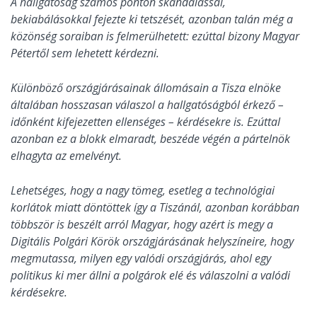
A hallgatóság számos ponton skandálással,
bekiabálásokkal fejezte ki tetszését, azonban talán még a
közönség soraiban is felmerülhetett: ezúttal bizony Magyar
Pétertől sem lehetett kérdezni.
Különböző országjárásainak állomásain a Tisza elnöke
általában hosszasan válaszol a hallgatóságból érkező –
időnként kifejezetten ellenséges – kérdésekre is. Ezúttal
azonban ez a blokk elmaradt, beszéde végén a pártelnök
elhagyta az emelvényt.
Lehetséges, hogy a nagy tömeg, esetleg a technológiai
korlátok miatt döntöttek így a Tiszánál, azonban korábban
többször is beszélt arról Magyar, hogy azért is megy a
Digitális Polgári Körök országjárásának helyszíneire, hogy
megmutassa, milyen egy valódi országjárás, ahol egy
politikus ki mer állni a polgárok elé és válaszolni a valódi
kérdésekre.