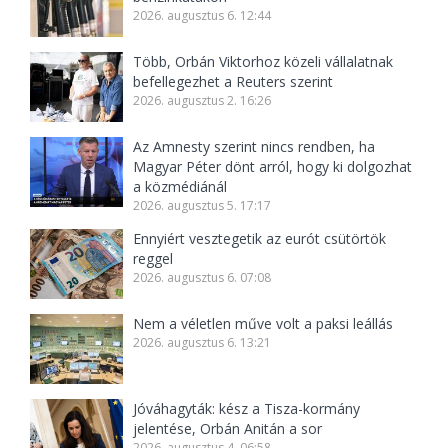
2026. augusztus 6. 12:44
Több, Orbán Viktorhoz közeli vállalatnak
befellegezhet a Reuters szerint
2026. augusztus 2. 16:26
Az Amnesty szerint nincs rendben, ha
Magyar Péter dönt arról, hogy ki dolgozhat
a közmédiánál
2026. augusztus 5. 17:17
Ennyiért vesztegetik az eurót csütörtök
reggel
2026. augusztus 6. 07:08
Nem a véletlen műve volt a paksi leállás
2026. augusztus 6. 13:21
Jóváhagyták: kész a Tisza-kormány
jelentése, Orbán Anitán a sor
2026. augusztus 4. 06:58