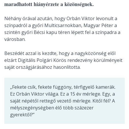
maradhatott hiányérzete a közönségnek.
Néhány órával azután, hogy Orbán Viktor levonult a
színpadról a győri Multicsarnokban, Magyar Péter a
szintén győri Bécsi kapu téren lépett fel a színpadra a
városban.
Beszédét azzal is kezdte, hogy a nagyközönség elől
elzárt Digitális Polgári Körös rendezvény körülményeit
saját országjárásához hasonlította.
„Fekete csík, fekete függöny, térfigyelő kamerák.
Ez Orbán Viktor világa. Ez a 15 év mérlege. Egy, a
saját népétől rettegő vezető mérlege. Kitől fél? A
mélyszegénységben élő több százezer
gyerektől?”