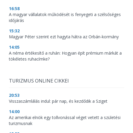
16:58
A magyar vállalatok működését is fenyegeti a szélsőséges
időjárás
15:32
Magyar Péter szerint ezt hagyta hátra az Orbán-kormány
14:05
A néma értékesítő a ruhán: Hogyan épít prémium márkát a
tökéletes ruhacímke?
TURIZMUS ONLINE CIKKEI
20:53
Visszaszámlálás indul: pár nap, és kezdődik a Sziget
14:00
Az amerikai elnök egy tollvonással véget vetett a születési
turizmusnak