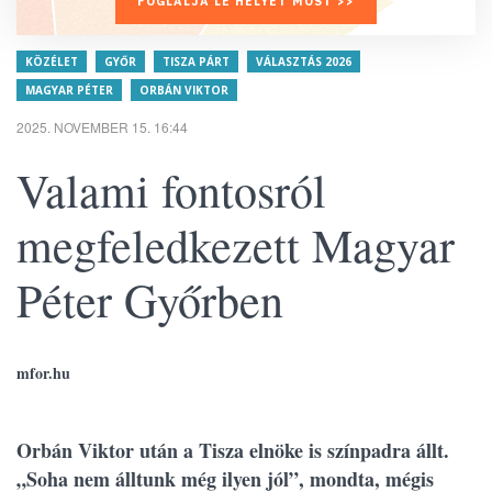
FOGLALJA LE HELYÉT MOST >>
KÖZÉLET
GYŐR
TISZA PÁRT
VÁLASZTÁS 2026
MAGYAR PÉTER
ORBÁN VIKTOR
2025. NOVEMBER 15. 16:44
Valami fontosról
megfeledkezett Magyar
Péter Győrben
mfor.hu
Orbán Viktor után a Tisza elnöke is színpadra állt.
„Soha nem álltunk még ilyen jól”, mondta, mégis