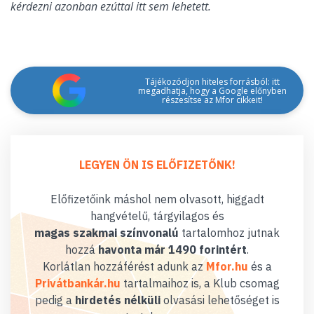
kérdezni azonban ezúttal itt sem lehetett.
Tájékozódjon hiteles forrásból: itt
megadhatja, hogy a Google előnyben
részesítse az Mfor cikkeit!
LEGYEN ÖN IS ELŐFIZETŐNK!
Előfizetőink máshol nem olvasott, higgadt
hangvételű, tárgyilagos és
magas szakmai színvonalú
tartalomhoz jutnak
hozzá
havonta már 1490 forintért
.
Korlátlan hozzáférést adunk az
Mfor.hu
és a
Privátbankár.hu
tartalmaihoz is, a Klub csomag
pedig a
hirdetés nélküli
olvasási lehetőséget is