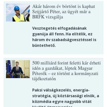
Akár három év börtönt is kaphat
Szijjártó Péter, az ügyét már a
BRFK vizsgálja
Vesztegetés elfogadásának
gyanúja áll fenn. Ha elítélik, ez
három év szabadságvesztéssel is
büntethető.
500 milliárd forint feletti kár érheti
idén a gazdákat, léptek Magyar
Péterék – ez történt a kormányzati
tájékoztatón
Paksi válságkezelés, energia-
stratégia, új köztársasági elnök, a
közmédia egyre nagyobb vitát