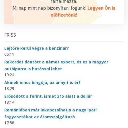
tartalmazza.
Mi nap mint nap bizonyítani fogunk!
Legyen Ön is
előfizetőnk!
FRISS
Lejtőre kerül végre a benzinár?
06:11
Rekordot döntött a német export, és ez a magyar
autóiparra is hatással lehet
19:24
Akinek nincs bingója, az annyit is ér?
18:29
Erősödött a forint, ismét 315 alatt a dollár
18:14
Romániában már lekapcsolhatja a nagy ipari
fogyasztókat az áramszolgáltató
17:58