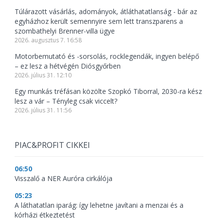
Túlárazott vásárlás, adományok, átláthatatlanság - bár az
egyházhoz került semennyire sem lett transzparens a
szombathelyi Brenner-villa ügye
2026. augusztus 7. 16:58
Motorbemutató és -sorsolás, rocklegendák, ingyen belépő
– ez lesz a hétvégén Diósgyőrben
2026. július 31. 12:10
Egy munkás tréfásan közölte Szopkó Tiborral, 2030-ra kész
lesz a vár – Tényleg csak viccelt?
2026. július 31. 11:56
PIAC&PROFIT CIKKEI
06:50
Visszalő a NER Auróra cirkálója
05:23
A láthatatlan iparág: így lehetne javítani a menzai és a
kórházi étkeztetést