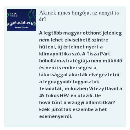
Akinek nincs bingója, az annyit is
ér?
A legtöbb magyar otthont jelenleg
nem lehet elviselhető szintre
hűteni, új értelmet nyert a
klímapolitika szó. A Tisza Párt
hőhullám-stratégiája nem működő
és nem is emberséges: a
lakossággal akarták elvégeztetni
a legnagyobb fogyasztók
feladatát, miközben Vitézy Dávid a
45 fokos HÉV-en utazik. De
hová tűnt a vízügyi államtitkár?
Ezek jutottak eszembe a hét
eseményeiről.