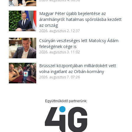
Magyar Péter újabb bejelentése az
áramhiányról: hatalmas spórolásba kezdett
az ország
2026. augusztus 2. 12:37
Csúnyán veszteséges lett Matolcsy Ádám
feleségének cége is
2026. augusztus 3. 11:02
Brüsszel központjában milliárdokért vett
volna ingatlant az Orbán-kormány
2026. augusztus 7. 07:26
Együttműködő partnerünk: