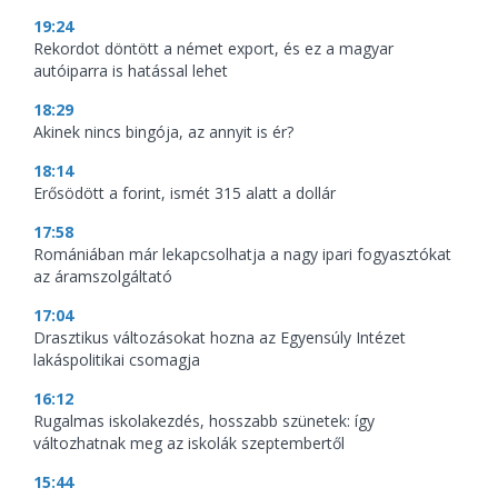
19:24
Rekordot döntött a német export, és ez a magyar
autóiparra is hatással lehet
18:29
Akinek nincs bingója, az annyit is ér?
18:14
Erősödött a forint, ismét 315 alatt a dollár
17:58
Romániában már lekapcsolhatja a nagy ipari fogyasztókat
az áramszolgáltató
17:04
Drasztikus változásokat hozna az Egyensúly Intézet
lakáspolitikai csomagja
16:12
Rugalmas iskolakezdés, hosszabb szünetek: így
változhatnak meg az iskolák szeptembertől
15:44