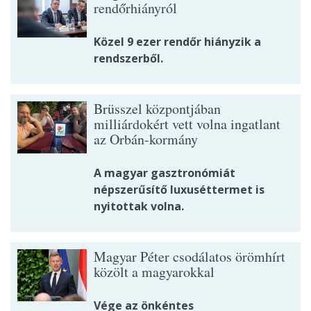
rendőrhiányról
Közel 9 ezer rendőr hiányzik a
rendszerből.
Brüsszel központjában
milliárdokért vett volna ingatlant
az Orbán-kormány
A magyar gasztronómiát
népszerűsítő luxuséttermet is
nyitottak volna.
Magyar Péter csodálatos örömhírt
közölt a magyarokkal
Vége az önkéntes