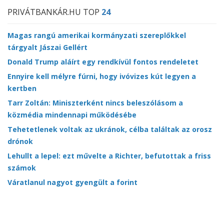
PRIVÁTBANKÁR.HU TOP
24
Magas rangú amerikai kormányzati szereplőkkel
tárgyalt Jászai Gellért
Donald Trump aláírt egy rendkívül fontos rendeletet
Ennyire kell mélyre fúrni, hogy ivóvizes kút legyen a
kertben
Tarr Zoltán: Miniszterként nincs beleszólásom a
közmédia mindennapi működésébe
Tehetetlenek voltak az ukránok, célba találtak az orosz
drónok
Lehullt a lepel: ezt művelte a Richter, befutottak a friss
számok
Váratlanul nagyot gyengült a forint