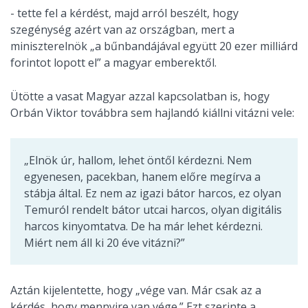
- tette fel a kérdést, majd arról beszélt, hogy
szegénység azért van az országban, mert a
miniszterelnök „a bűnbandájával együtt 20 ezer milliárd
forintot lopott el” a magyar emberektől.
Ütötte a vasat Magyar azzal kapcsolatban is, hogy
Orbán Viktor továbbra sem hajlandó kiállni vitázni vele:
„Elnök úr, hallom, lehet öntől kérdezni. Nem
egyenesen, pacekban, hanem előre megírva a
stábja által. Ez nem az igazi bátor harcos, ez olyan
Temuról rendelt bátor utcai harcos, olyan digitális
harcos kinyomtatva. De ha már lehet kérdezni.
Miért nem áll ki 20 éve vitázni?”
Aztán kijelentette, hogy „vége van. Már csak az a
kérdés, hogy mennyire van vége.” Ezt szerinte a