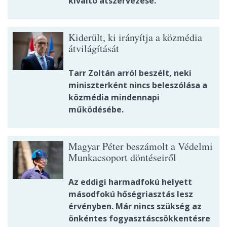
kiváltó átszervezése.
Kiderült, ki irányítja a közmédia
átvilágítását
Tarr Zoltán arról beszélt, neki
miniszterként nincs beleszólása a
közmédia mindennapi
működésébe.
Magyar Péter beszámolt a Védelmi
Munkacsoport döntéseiről
Az eddigi harmadfokú helyett
másodfokú hőségriasztás lesz
érvényben. Már nincs szükség az
önkéntes fogyasztáscsökkentésre