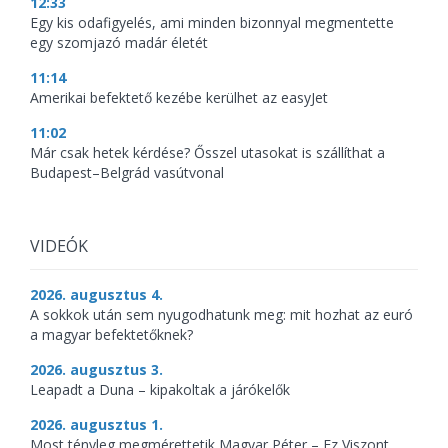
12:33
Egy kis odafigyelés, ami minden bizonnyal megmentette
egy szomjazó madár életét
11:14
Amerikai befektető kezébe kerülhet az easyJet
11:02
Már csak hetek kérdése? Ősszel utasokat is szállíthat a
Budapest–Belgrád vasútvonal
VIDEÓK
2026. augusztus 4.
A sokkok után sem nyugodhatunk meg: mit hozhat az euró
a magyar befektetőknek?
2026. augusztus 3.
Leapadt a Duna – kipakoltak a járókelők
2026. augusztus 1.
Most tényleg megmérettetik Magyar Péter – Ez Viszont