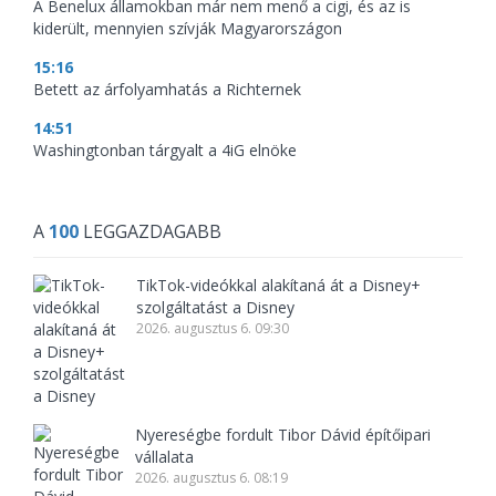
A Benelux államokban már nem menő a cigi, és az is
kiderült, mennyien szívják Magyarországon
15:16
Betett az árfolyamhatás a Richternek
14:51
Washingtonban tárgyalt a 4iG elnöke
A
100
LEGGAZDAGABB
TikTok-videókkal alakítaná át a Disney+
szolgáltatást a Disney
2026. augusztus 6. 09:30
Nyereségbe fordult Tibor Dávid építőipari
vállalata
2026. augusztus 6. 08:19