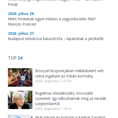
Privát
2026. július 28.
Miért fordulnak egyre többen a vagyonkezelés felé?
Klasszis Podcast
2026. július 27.
Budapest belvárosa katasztrófa – kipakoltak a járókelők
TOP
24
Brüsszel központjában milliárdokért vett
volna ingatlant az Orbán-kormány
2026. augusztus 7. 07:26
Rugalmas iskolakezdés, hosszabb
szünetek: így változhatnak meg az iskolák
szeptembertől
2026. augusztus 7. 16:12
Akár három év börtönt is kaphat Szijjártó