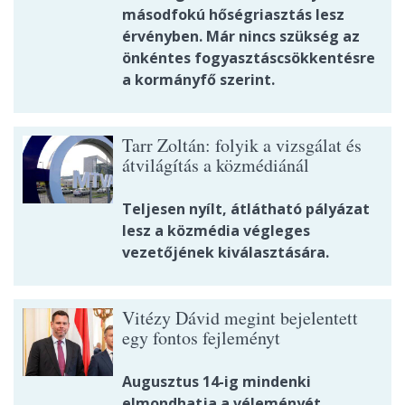
másodfokú hőségriasztás lesz
érvényben. Már nincs szükség az
önkéntes fogyasztáscsökkentésre
a kormányfő szerint.
Tarr Zoltán: folyik a vizsgálat és
átvilágítás a közmédiánál
Teljesen nyílt, átlátható pályázat
lesz a közmédia végleges
vezetőjének kiválasztására.
Vitézy Dávid megint bejelentett
egy fontos fejleményt
Augusztus 14-ig mindenki
elmondhatja a véleményét.