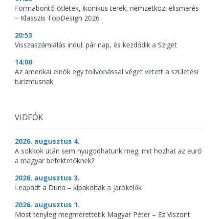
Formabontó ötletek, ikonikus terek, nemzetközi elismerés
– Klasszis TopDesign 2026
20:53
Visszaszámlálás indul: pár nap, és kezdődik a Sziget
14:00
Az amerikai elnök egy tollvonással véget vetett a születési
turizmusnak
VIDEÓK
2026. augusztus 4.
A sokkok után sem nyugodhatunk meg: mit hozhat az euró
a magyar befektetőknek?
2026. augusztus 3.
Leapadt a Duna – kipakoltak a járókelők
2026. augusztus 1.
Most tényleg megmérettetik Magyar Péter – Ez Viszont