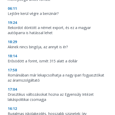
06:11
Lejtőre kerül végre a benzinár?
19:24
Rekordot döntött a német export, és ez a magyar
autóiparra is hatással lehet
18:29
Akinek nincs bingója, az annyit is ér?
18:14
Erősödött a forint, ismét 315 alatt a dollár
17:58
Romániában már lekapcsolhatja a nagy ipari fogyasztókat
az áramszolgáltató
17:04
Drasztikus változásokat hozna az Egyensúly Intézet
lakáspolitikai csomagja
16:12
Rugalmas iskolakezdés, hosszabb szünetek: így