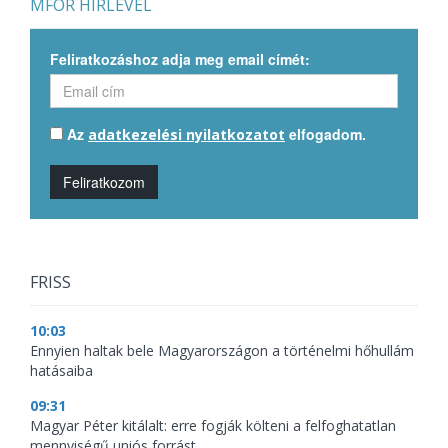
MFOR HÍRLEVÉL
Feliratkozáshoz adja meg email címét:
Az
elfogadom.
adatkezelési nyilatkozatot
Feliratkozom
FRISS
10:03
Ennyien haltak bele Magyarországon a történelmi hőhullám
hatásaiba
09:31
Magyar Péter kitálalt: erre fogják költeni a felfoghatatlan
mennyiségű uniós forrást