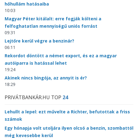
hőhullám hatásaiba
10:03
Magyar Péter kitálalt: erre fogják költeni a
felfoghatatlan mennyiségű uniós forrást
09:31
Lejtőre kerül végre a benzinár?
06:11
Rekordot döntött a német export, és ez a magyar
autóiparra is hatással lehet
19:24
Akinek nincs bingója, az annyit is ér?
18:29
PRIVÁTBANKÁR.HU TOP
24
Lehullt a lepel: ezt művelte a Richter, befutottak a friss
számok
Egy hónapja volt utoljára ilyen olcsó a benzin, szombattól
még kevesebbe kerül