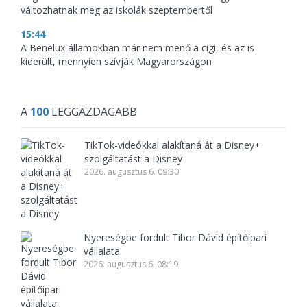
változhatnak meg az iskolák szeptembertől
15:44
A Benelux államokban már nem menő a cigi, és az is
kiderült, mennyien szívják Magyarországon
A
100
LEGGAZDAGABB
TikTok-videókkal alakítaná át a Disney+
szolgáltatást a Disney
2026. augusztus 6. 09:30
Nyereségbe fordult Tibor Dávid építőipari
vállalata
2026. augusztus 6. 08:19