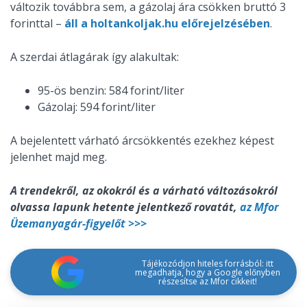
változik továbbra sem, a gázolaj ára csökken bruttó 3
forinttal –
áll a holtankoljak.hu előrejelzésében
.
A szerdai átlagárak így alakultak:
95-ös benzin: 584 forint/liter
Gázolaj: 594 forint/liter
A bejelentett várható árcsökkentés ezekhez képest
jelenhet majd meg.
A trendekről, az okokról és a várható változásokról
olvassa lapunk hetente jelentkező rovatát,
az Mfor
Üzemanyagár-figyelőt >>>
Tájékozódjon hiteles forrásból: itt
megadhatja, hogy a Google előnyben
részesítse az Mfor cikkeit!