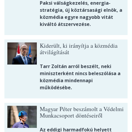
Paksi válságkezelés, energia-
stratégia, új köztársasági elnök, a
közmédia egyre nagyobb vitát
kiváltó átszervezése.
Kiderült, ki irányítja a közmédia
átvilágítását
Tarr Zoltán arról beszélt, neki
miniszterként nincs beleszólása a
közmédia mindennapi
működésébe.
Magyar Péter beszámolt a Védelmi
Munkacsoport döntéseiről
Az eddigi harmadfokú helyett