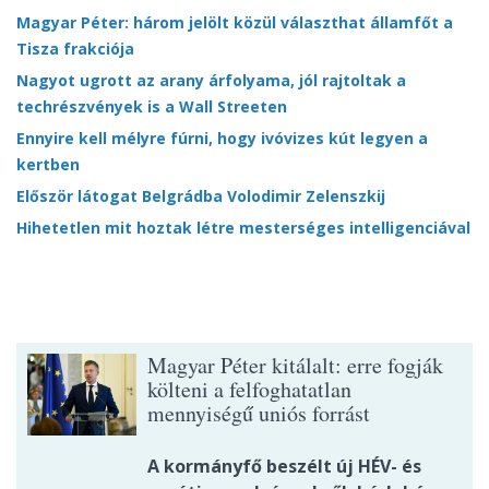
Magyar Péter: három jelölt közül választhat államfőt a
Tisza frakciója
Nagyot ugrott az arany árfolyama, jól rajtoltak a
techrészvények is a Wall Streeten
Ennyire kell mélyre fúrni, hogy ivóvizes kút legyen a
kertben
Először látogat Belgrádba Volodimir Zelenszkij
Hihetetlen mit hoztak létre mesterséges intelligenciával
Magyar Péter kitálalt: erre fogják
költeni a felfoghatatlan
mennyiségű uniós forrást
A kormányfő beszélt új HÉV- és