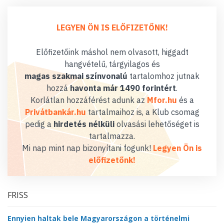
LEGYEN ÖN IS ELŐFIZETŐNK!
Előfizetőink máshol nem olvasott, higgadt
hangvételű, tárgyilagos és
magas szakmai színvonalú
tartalomhoz jutnak
hozzá
havonta már 1490 forintért
.
Korlátlan hozzáférést adunk az
Mfor.hu
és a
Privátbankár.hu
tartalmaihoz is, a Klub csomag
pedig a
hirdetés nélküli
olvasási lehetőséget is
tartalmazza.
Mi nap mint nap bizonyítani fogunk!
Legyen Ön is
előfizetőnk!
FRISS
Ennyien haltak bele Magyarországon a történelmi