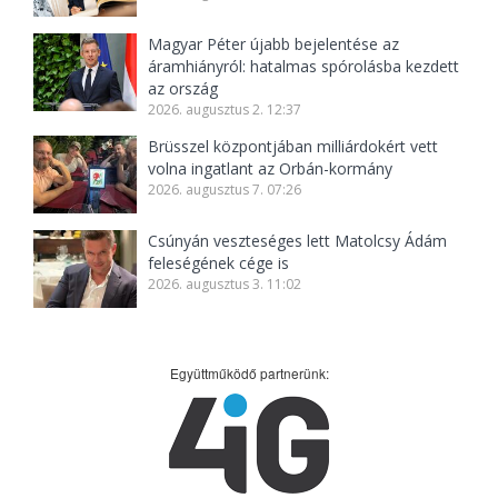
Magyar Péter újabb bejelentése az
áramhiányról: hatalmas spórolásba kezdett
az ország
2026. augusztus 2. 12:37
Brüsszel központjában milliárdokért vett
volna ingatlant az Orbán-kormány
2026. augusztus 7. 07:26
Csúnyán veszteséges lett Matolcsy Ádám
feleségének cége is
2026. augusztus 3. 11:02
Együttműködő partnerünk: