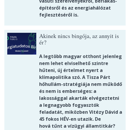
vasúti szerelvényekről, bérlakás-
építésről és az energiahálózat
fejlesztéséről is.
Akinek nincs bingója, az annyit is
ér?
A legtöbb magyar otthont jelenleg
nem lehet elviselhető szintre
hűteni, új értelmet nyert a
klímapolitika szó. A Tisza Párt
hőhullám-stratégiája nem működő
és nem is emberséges: a
lakossággal akarták elvégeztetni
a legnagyobb fogyasztók
feladatát, miközben Vitézy Dávid a
45 fokos HÉV-en utazik. De
hová tűnt a vízügyi államtitkár?