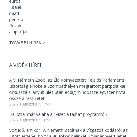
TOVÁBBI HÍREK >
A VIDÉK HÍREI
A V. Németh Zsolt, az Élő Környezetért Felelős Parlamenti
Bizottság elnöke a Szombathelyen megtartott pártpolitikai
cirkusszá silányult ülés után eddig mindössze egyszer hívta
össze a testületet
2026. augusztus 7. 17:41
Hallottál már valaha a "Vizet a tájba" programról?
2026. augusztus 7. 16:58
Volt idő, amikor V. Németh Zsoltnak a vízgazdálkodásról az
jutott eszébe, hogy a 40 fokos pálinkát ugyanannyiért lehet