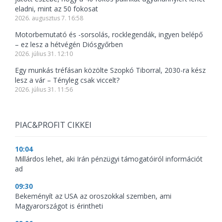
eladni, mint az 50 fokosat
2026. augusztus 7. 16:58
Motorbemutató és -sorsolás, rocklegendák, ingyen belépő
– ez lesz a hétvégén Diósgyőrben
2026. július 31. 12:10
Egy munkás tréfásan közölte Szopkó Tiborral, 2030-ra kész
lesz a vár – Tényleg csak viccelt?
2026. július 31. 11:56
PIAC&PROFIT CIKKEI
10:04
Millárdos lehet, aki Irán pénzügyi támogatóiról információt
ad
09:30
Bekeményít az USA az oroszokkal szemben, ami
Magyarországot is érintheti