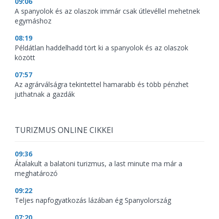
09:06
A spanyolok és az olaszok immár csak útlevéllel mehetnek
egymáshoz
08:19
Példátlan haddelhadd tört ki a spanyolok és az olaszok
között
07:57
Az agrárválságra tekintettel hamarabb és több pénzhet
juthatnak a gazdák
TURIZMUS ONLINE CIKKEI
09:36
Átalakult a balatoni turizmus, a last minute ma már a
meghatározó
09:22
Teljes napfogyatkozás lázában ég Spanyolország
07:20