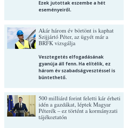
Ezek jutottak eszembe a hét
eseményeiről.
Akár három év börtönt is kaphat
Szijjártó Péter, az ügyét már a
BRFK vizsgálja
Vesztegetés elfogadásának
gyanúja áll fenn. Ha elítélik, ez
három év szabadságvesztéssel is
büntethető.
500 milliárd forint feletti kár érheti
idén a gazdákat, léptek Magyar
Péterék – ez történt a kormányzati
tájékoztatón