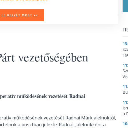
 LE HELYÉT MOST >>
FR
13
Sz
Párt vezetőségében
16
11
Sz
Vik
11
Bu
 operatív működésének vezetését Radnai
11
Is
a 
peratív működésének vezetését Radnai Márk alelnöktől,
10
ártelnök a posztban jelezte: Radnai „alelnökként a