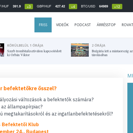
F/HUF
GBP/HUF
BTC/USD
391.9
427.42
64989
+3
+4
+12
FRISS
VIDEÓK
PODCAST
ÁRRÉSSTOP
ROVA
KÖRÜLBELÜL 1 ÓRÁJA
2 ÓRÁJA
Szerb trombitafesztiválon kapcsolódott
Bulgária lett a mintaország az
ki Orbán Viktor
tárolásában
MF
r befektetőkre ősszel?
bályozási változások a befektetők számára?
t az állampapírpiac?
 megtakarításokról és az ingatlanbefektetésekről?
s Befektetői Klub
ember 24., Budapest