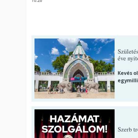
10:26
Születé
éve nyi
Kevés o
egymilli
Szerb t