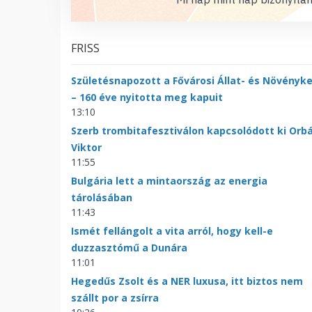
FRISS
Születésnapozott a Fővárosi Állat- és Növényke
– 160 éve nyitotta meg kapuit
13:10
Szerb trombitafesztiválon kapcsolódott ki Orb
Viktor
11:55
Bulgária lett a mintaország az energia
tárolásában
11:43
Ismét fellángolt a vita arról, hogy kell-e
duzzasztómű a Dunára
11:01
Hegedűs Zsolt és a NER luxusa, itt biztos nem
szállt por a zsírra