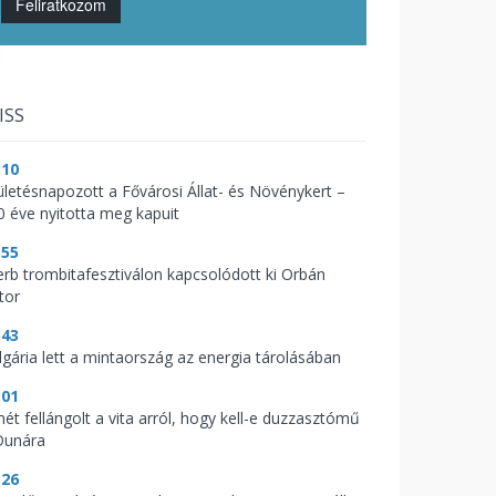
Feliratkozom
ISS
:10
ületésnapozott a Fővárosi Állat- és Növénykert –
0 éve nyitotta meg kapuit
:55
erb trombitafesztiválon kapcsolódott ki Orbán
tor
:43
lgária lett a mintaország az energia tárolásában
:01
mét fellángolt a vita arról, hogy kell-e duzzasztómű
Dunára
:26