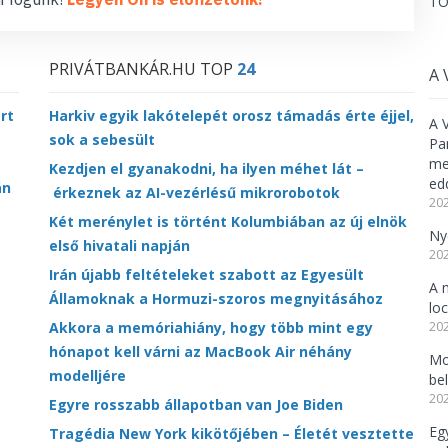
TO
PRIVÁTBANKÁR.HU TOP
24
A 
rt
Harkiv egyik lakótelepét orosz támadás érte éjjel,
A 
sok a sebesült
Pa
meg
Kezdjen el gyanakodni, ha ilyen méhet lát –
ed
án
érkeznek az AI-vezérlésű mikrorobotok
202
Két merénylet is történt Kolumbiában az új elnök
Ny
első hivatali napján
202
Irán újabb feltételeket szabott az Egyesült
A 
Államoknak a Hormuzi-szoros megnyitásához
lo
202
Akkora a memóriahiány, hogy több mint egy
hónapot kell várni az MacBook Air néhány
Mo
modelljére
be
202
Egyre rosszabb állapotban van Joe Biden
Eg
Tragédia New York kikötőjében – Életét vesztette