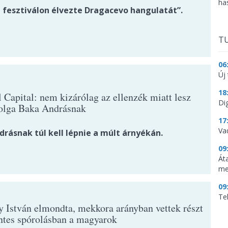
ha
i fesztiválon élvezte Dragacevo hangulatát”.
TU
06
Új 
18
l Capital: nem kizárólag az ellenzék miatt lesz
Dig
olga Baka Andrásnak
17
Va
drásnak túl kell lépnie a múlt árnyékán.
09
Át
me
09
Te
y István elmondta, mekkora arányban vettek részt
ntes spórolásban a magyarok