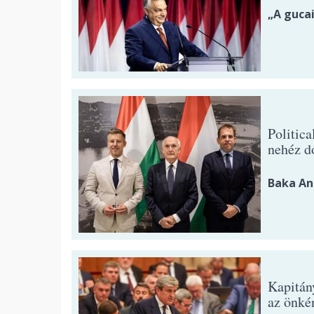
„A guca
Politica
nehéz d
Baka An
Kapitán
az önké