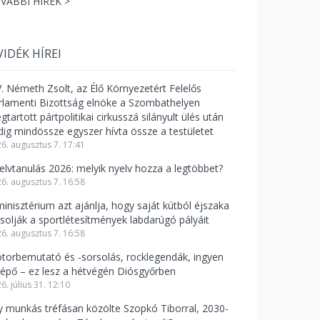
VÁBBI HÍREK >
VIDÉK HÍREI
V. Németh Zsolt, az Élő Környezetért Felelős
rlamenti Bizottság elnöke a Szombathelyen
tartott pártpolitikai cirkusszá silányult ülés után
dig mindössze egyszer hívta össze a testületet
6. augusztus 7. 17:41
elvtanulás 2026: melyik nyelv hozza a legtöbbet?
6. augusztus 7. 16:58
minisztérium azt ajánlja, hogy saját kútból éjszaka
csolják a sportlétesítmények labdarúgó pályáit
6. augusztus 7. 16:58
torbemutató és -sorsolás, rocklegendák, ingyen
lépő – ez lesz a hétvégén Diósgyőrben
6. július 31. 12:10
y munkás tréfásan közölte Szopkó Tiborral, 2030-