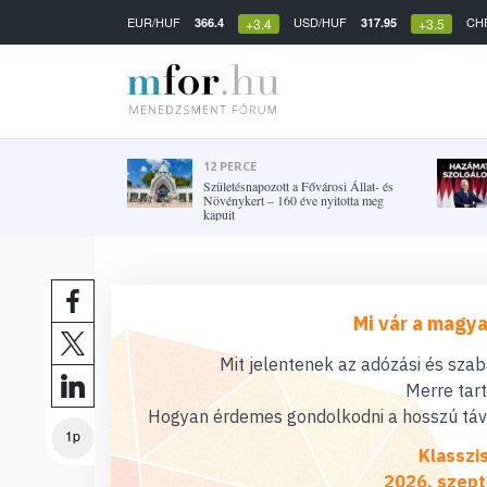
EUR/HUF
USD/HUF
CH
366.4
317.95
+3.4
+3.5
12 PERCE
Születésnapozott a Fővárosi Állat- és
Növénykert – 160 éve nyitotta meg
kapuit
Mi vár a magya
Mit jelentenek az adózási és sza
Merre tar
Hogyan érdemes gondolkodni a hosszú távú
1p
Klasszi
2026. szept