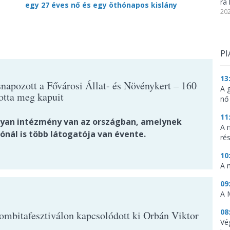
ra 
egy 27 éves nő és egy öthónapos kislány
202
PI
13
snapozott a Fővárosi Állat- és Növénykert – 160
A 
totta meg kapuit
nő
11
lyan intézmény van az országban, amelynek
A 
ónál is több látogatója van évente.
ré
10
A 
09
A 
08
rombitafesztiválon kapcsolódott ki Orbán Viktor
Vé