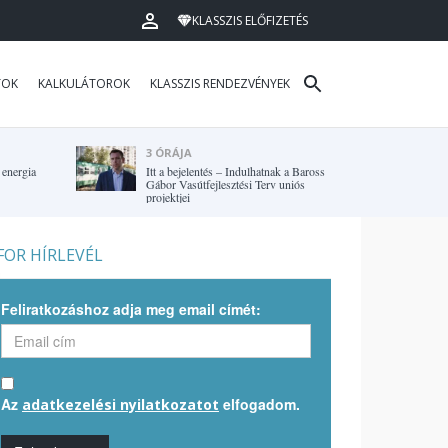
KLASSZIS ELŐFIZETÉS
TOK
KALKULÁTOROK
KLASSZIS RENDEZVÉNYEK
3 ÓRÁJA
 energia
Itt a bejelentés – Indulhatnak a Baross
Gábor Vasútfejlesztési Terv uniós
projektjei
OR HÍRLEVÉL
Feliratkozáshoz adja meg email címét:
Az
elfogadom.
adatkezelési nyilatkozatot