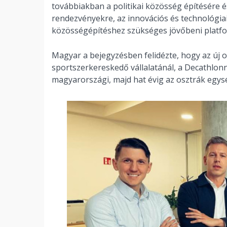
továbbiakban a politikai közösség építésére é
rendezvényekre, az innovációs és technológiai
közösségépítéshez szükséges jövőbeni platfor
Magyar a bejegyzésben felidézte, hogy az új o
sportszerkereskedő vállalatánál, a Decathlonn
magyarországi, majd hat évig az osztrák egys