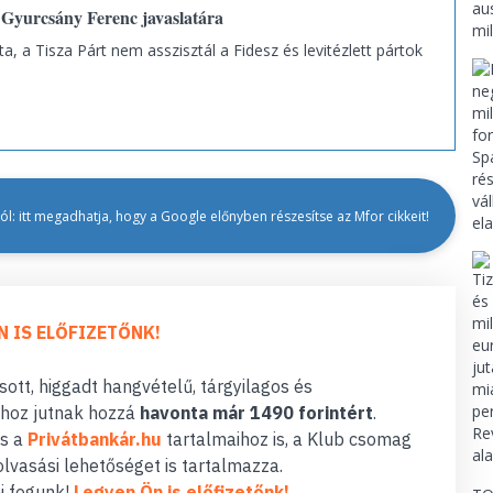
 Gyurcsány Ferenc javaslatára
a, a Tisza Párt nem asszisztál a Fidesz és levitézlett pártok
.
l: itt megadhatja, hogy a Google előnyben részesítse az Mfor cikkeit!
N IS ELŐFIZETŐNK!
ott, higgadt hangvételű, tárgyilagos és
hoz jutnak hozzá
havonta már 1490 forintért
.
s a
Privátbankár.hu
tartalmaihoz is, a Klub csomag
lvasási lehetőséget is tartalmazza.
i fogunk!
Legyen Ön is előfizetőnk!