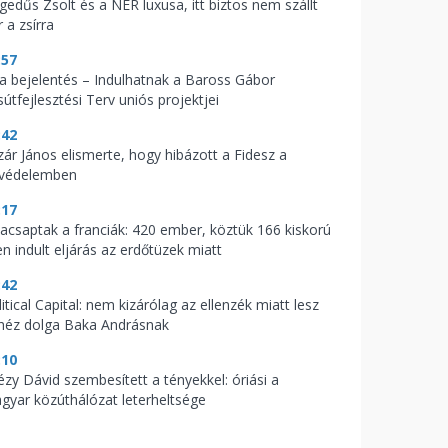
gedűs Zsolt és a NER luxusa, itt biztos nem szállt
 a zsírra
:57
t a bejelentés – Indulhatnak a Baross Gábor
útfejlesztési Terv uniós projektjei
:42
zár János elismerte, hogy hibázott a Fidesz a
zvédelemben
:17
acsaptak a franciák: 420 ember, köztük 166 kiskorú
en indult eljárás az erdőtüzek miatt
:42
itical Capital: nem kizárólag az ellenzék miatt lesz
héz dolga Baka Andrásnak
:10
tézy Dávid szembesített a tényekkel: óriási a
gyar közúthálózat leterheltsége