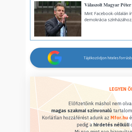
Válaszolt Magyar Péter
Mint Facebook-oldalán írt
demokrácia színházához
Tájékozódjon hiteles forrásbó
LEGYEN Ö
Előfizetőink máshol nem olvas
magas szakmai színvonalú
tartalom
Korlátlan hozzáférést adunk az
Mfor.hu
é
pedig a
hirdetés nélküli
o
Mi nap mint nap bizonyítan