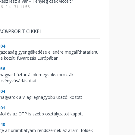
kész lesz a vár – Tényleg csak viccelt?
6. július 31. 11:56
AC&PROFIT CIKKEI
:04
gazdaság gyengélkedése ellenére megállíthatatlanul
 a közúti fuvarozás Európában
:56
magyar háztartások megsokszorozták
szvényvásárlásaikat
:04
magyarok a világ legnagyobb utazói között
:01
Mol és az OTP is szebb osztályzatot kapott
:40
ge az urambátyám-rendszernek az állami földek