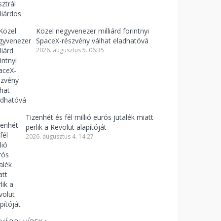
Közel negyvenezer milliárd forintnyi
SpaceX-részvény válhat eladhatóvá
2026. augusztus 5. 06:35
Tizenhét és fél millió eurós jutalék miatt
perlik a Revolut alapítóját
2026. augusztus 4. 14:27