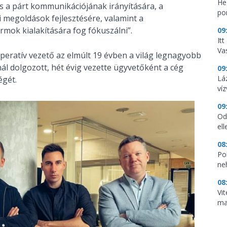
He
s a párt kommunikációjának irányítására, a
por
 megoldások fejlesztésére, valamint a
mok kialakítására fog fókuszálni”.
09
It
Vas
peratív vezető az elmúlt 19 évben a világ legnagyobb
ál dolgozott, hét évig vezette ügyvetőként a cég
09
Lá
égét.
ví
09
Od
ell
08
Pol
ne
08
Vi
ma