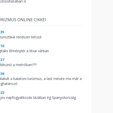
sznosításában is
RIZMUS ONLINE CIKKEI
:35
turisztikai rendszer készül
:10
itális élménytér a lévai várban
:37
ddisznó a metróban???
:36
alakult a balatoni turizmus, a last minute ma már a
ghatározó
:22
ljes napfogyatkozás lázában ég Spanyolország