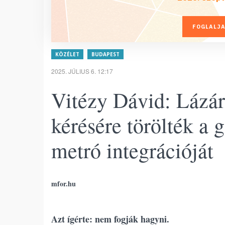
FOGLALJA
KÖZÉLET
BUDAPEST
2025. JÚLIUS 6. 12:17
Vitézy Dávid: Lázár
kérésére törölték a 
metró integrációját
mfor.hu
Azt ígérte: nem fogják hagyni.