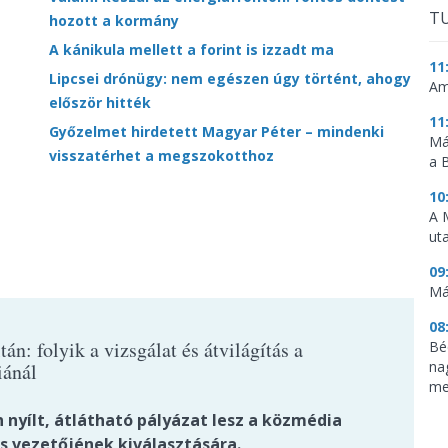
TU
hozott a kormány
A kánikula mellett a forint is izzadt ma
11
Lipcsei drónügy: nem egészen úgy történt, ahogy
Am
először hitték
11
Győzelmet hirdetett Magyar Péter – mindenki
Má
visszatérhet a megszokotthoz
a 
10
A 
ut
09
Má
08
tán: folyik a vizsgálat és átvilágítás a
Bé
na
ánál
me
 nyílt, átlátható pályázat lesz a közmédia
s vezetőjének kiválasztására.