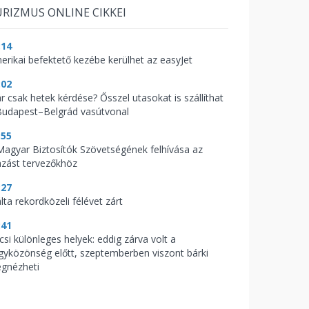
RIZMUS ONLINE CIKKEI
:14
erikai befektető kezébe kerülhet az easyJet
:02
r csak hetek kérdése? Ősszel utasokat is szállíthat
Budapest–Belgrád vasútvonal
:55
Magyar Biztosítók Szövetségének felhívása az
azást tervezőkhöz
:27
lta rekordközeli félévet zárt
:41
csi különleges helyek: eddig zárva volt a
gyközönség előtt, szeptemberben viszont bárki
gnézheti