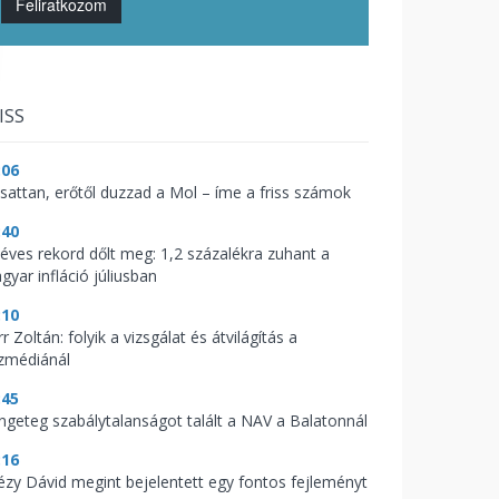
Feliratkozom
ISS
:06
csattan, erőtől duzzad a Mol – íme a friss számok
:40
zéves rekord dőlt meg: 1,2 százalékra zuhant a
gyar infláció júliusban
:10
r Zoltán: folyik a vizsgálat és átvilágítás a
zmédiánál
:45
ngeteg szabálytalanságot talált a NAV a Balatonnál
:16
tézy Dávid megint bejelentett egy fontos fejleményt