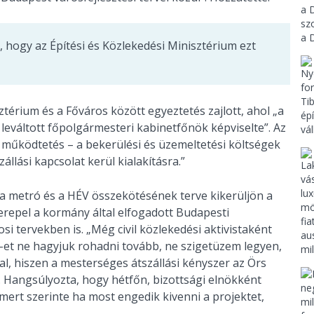
 hogy az Építési és Közlekedési Minisztérium ezt
térium és a Főváros között egyeztetés zajlott, ahol „a
 leváltott főpolgármesteri kabinetfőnök képviselte”. Az
gű működtetés – a bekerülési és üzemeltetési költségek
állási kapcsolat kerül kialakításra.”
 a metró és a HÉV összekötésének terve kikerüljön a
repel a kormány által elfogadott Budapesti
i tervekben is. „Még civil közlekedési aktivistaként
-et ne hagyjuk rohadni tovább, ne szigetüzem legyen,
l, hiszen a mesterséges átszállási kényszer az Örs
t. Hangsúlyozta, hogy hétfőn, bizottsági elnökként
 mert szerinte ha most engedik kivenni a projektet,