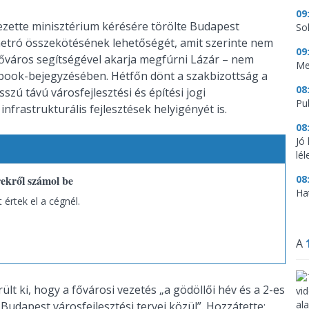
09
vezette minisztérium kérésére törölte Budapest
So
s metró összekötésének lehetőségét, amit szerinte nem
09
 Főváros segítségével akarja megfúrni Lázár – nem
Me
cebook-bejegyzésében. Hétfőn dönt a szakbizottság a
08
zú távú városfejlesztési és építési jogi
Pu
frastrukturális fejlesztések helyigényét is.
08
Jó
lé
ekről számol be
08
Ha
 értek el a cégnél.
A
rült ki, hogy a fővárosi vezetés „a gödöllői hév és a 2-es
 Budapest városfejlesztési tervei közül”. Hozzátette: