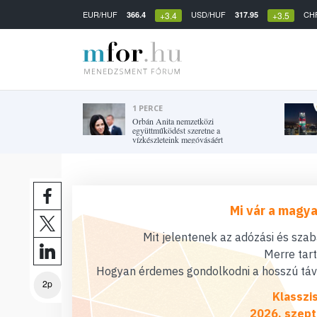
EUR/HUF
USD/HUF
CH
366.4
317.95
+3.4
+3.5
1 PERCE
Orbán Anita nemzetközi
együttműködést szeretne a
vízkészleteink megóvásáért
Mi vár a magya
Mit jelentenek az adózási és sza
Merre tar
Hogyan érdemes gondolkodni a hosszú távú
2p
Klasszi
2026. szept