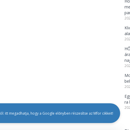
Ho
me
pa
202
Kí
al
202
HŐ
ár
na
202
Mo
be
202
Eg
ra 
202
l: itt megadhatja, hogy a Google előnyben részesítse az Mfor cikkeit!