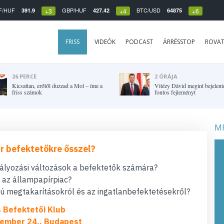
F/HUF
GBP/HUF
BTC/USD
391.9
427.42
64875
+3
+4
+6
FRISS
VIDEÓK
PODCAST
ÁRRÉSSTOP
ROVA
26 PERCE
2 ÓRÁJA
Kicsattan, erőtől duzzad a Mol – íme a
Vitézy Dávid megint bejelent
friss számok
fontos fejleményt
MF
r befektetőkre ősszel?
bályozási változások a befektetők számára?
t az állampapírpiac?
 megtakarításokról és az ingatlanbefektetésekről?
s Befektetői Klub
ember 24., Budapest