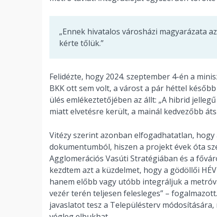
„Ennek hivatalos városházi magyarázata az,
kérte tőlük.”
Felidézte, hogy 2024. szeptember 4-én a minisz
BKK ott sem volt, a várost a pár héttel később
ülés emlékeztetőjében az állt: „A hibrid jelle
miatt elvetésre került, a mainál kedvezőbb átsz
Vitézy szerint azonban elfogadhatatlan, hogy
dokumentumból, hiszen a projekt évek óta sze
Agglomerációs Vasúti Stratégiában és a főváros
kezdtem azt a küzdelmet, hogy a gödöllői HÉV
hanem előbb vagy utóbb integráljuk a metróva
vezér terén teljesen felesleges” – fogalmazot
javaslatot tesz a Településterv módosítására,
végleg elbukhat.