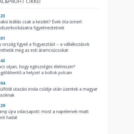
AC&PROFIT CIKKEI
:23
paksi leállás csak a kezdet? Évek óta ismert
ndszerkockázatra figyelmeztetnek
:01
y ország figyeli a fogyasztást – a vállalkozások
nthetik meg az esti áramcsúcsokat
:43
ncs olyan, hogy egészséges élelmiszer?
gdöbbentő a helyzet a boltok polcain
:04
külföldi utazási iroda csődje után üzentek a magyar
asoknak
:29
ump újra odacsapott: most a napelemek miatt
ent hadat