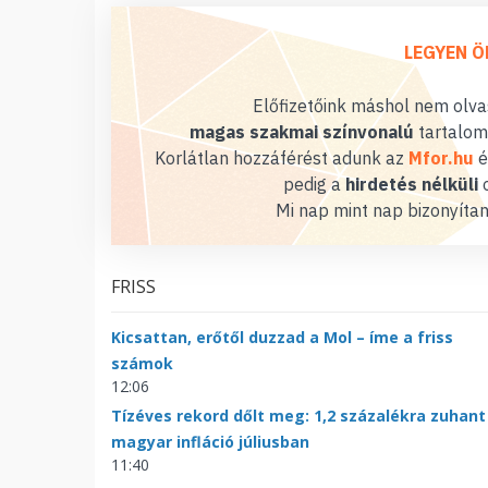
LEGYEN Ö
Előfizetőink máshol nem olvas
magas szakmai színvonalú
tartalom
Korlátlan hozzáférést adunk az
Mfor.hu
é
pedig a
hirdetés nélküli
o
Mi nap mint nap bizonyítan
FRISS
Kicsattan, erőtől duzzad a Mol – íme a friss
számok
12:06
Tízéves rekord dőlt meg: 1,2 százalékra zuhant
magyar infláció júliusban
11:40