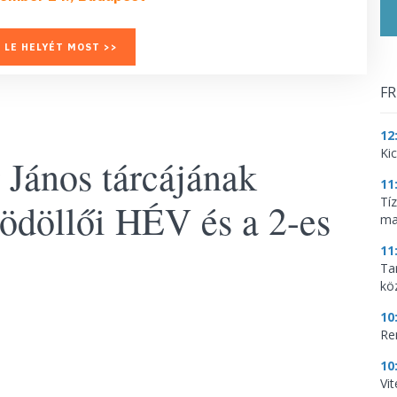
 LE HELYÉT MOST >>
FR
12
Ki
 János tárcájának
11
Tí
gödöllői HÉV és a 2-es
ma
11
Tar
kö
10
Re
10
Vi