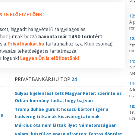
PI
N IS ELŐFIZETŐNK!
12
A 
re
ott, higgadt hangvételű, tárgyilagos és
hoz jutnak hozzá
havonta már 1490 forintért
.
12
s a
Privátbankár.hu
tartalmaihoz is, a Klub csomag
Eg
me
lvasási lehetőséget is tartalmazza.
i fogunk!
Legyen Ön is előfizetőnk!
11
Ni
Me
PRIVÁTBANKÁR.HU TOP
24
11
A 
Súlyos kijelentést tett Magyar Péter: szerinte az
ut
Orbán-kormány tudta, hogy baj van
10
Trump dühbe gurult: hosszú börtönt ígér a
Tr
 a
hadsereg titkainak kiszivárogtatóinak
üz
Március óta nem láttak ilyet Németországban
Valami készül az energiafronton: fontos döntést