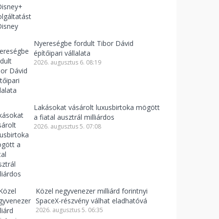
Nyereségbe fordult Tibor Dávid
építőipari vállalata
2026. augusztus 6. 08:19
Lakásokat vásárolt luxusbirtoka mögött
a fiatal ausztrál milliárdos
2026. augusztus 5. 07:08
Közel negyvenezer milliárd forintnyi
SpaceX-részvény válhat eladhatóvá
2026. augusztus 5. 06:35