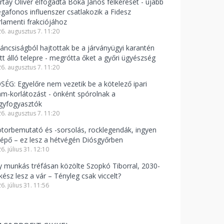
rtay Olivér elfogadta Bóka János felkérését - újabb
gafonos influenszer csatlakozik a Fidesz
rlamenti frakciójához
6. augusztus 7. 11:20
váncsiságból hajtottak be a járványügyi karantén
att álló telepre - megrótta őket a győri ügyészség
6. augusztus 7. 11:20
SÉG: Egyelőre nem vezetik be a kötelező ipari
am-korlátozást - önként spórolnak a
gyfogyasztók
6. augusztus 7. 11:20
torbemutató és -sorsolás, rocklegendák, ingyen
lépő – ez lesz a hétvégén Diósgyőrben
6. július 31. 12:10
y munkás tréfásan közölte Szopkó Tiborral, 2030-
kész lesz a vár – Tényleg csak viccelt?
6. július 31. 11:56