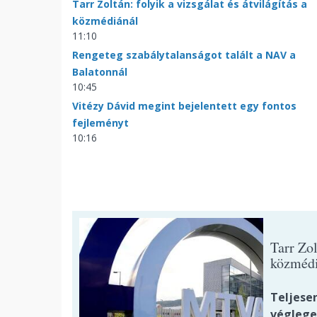
Tarr Zoltán: folyik a vizsgálat és átvilágítás a
közmédiánál
11:10
Rengeteg szabálytalanságot talált a NAV a
Balatonnál
10:45
Vitézy Dávid megint bejelentett egy fontos
fejleményt
10:16
Tarr Zol
közmédi
Teljesen
véglege