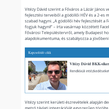
Vitézy Dávid szerint a Főváros a Lázár János 
fejlesztési terveiből a gödöllői HÉV és a 2-e
szabad hagyni. „A gödöllői hév fejlesztését a
fogjuk hagyni!” – írta vasárnap közzétett Fa
Fővárosi Településtervről, amely Budapest hoss
alapdokumentuma, és szabályozza a jövőbeni in
Kapcsolódó cikk
Vitézy Dávid BKK-siker
Rendkívüli intézkedéseket
Vitézy szerint kerületi észrevételek alapján de
metró távlati integrációját egyszerűen törölte