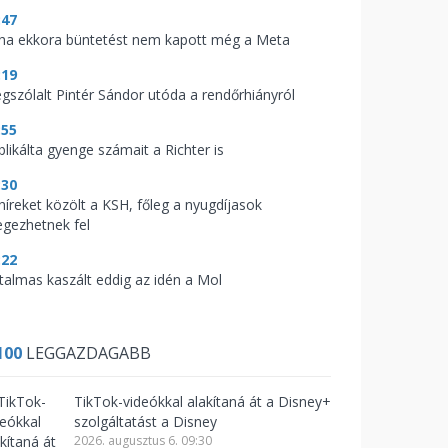
:47
ha ekkora büntetést nem kapott még a Meta
:19
gszólalt Pintér Sándor utóda a rendőrhiányról
:55
blikálta gyenge számait a Richter is
:30
 híreket közölt a KSH, főleg a nyugdíjasok
legezhetnek fel
:22
talmas kaszált eddig az idén a Mol
100
LEGGAZDAGABB
TikTok-videókkal alakítaná át a Disney+
szolgáltatást a Disney
2026. augusztus 6. 09:30