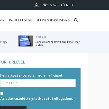
KLASSZIS ELŐFIZETÉS
TOK
KALKULÁTOROK
KLASSZIS RENDEZVÉNYEK
3 ÓRÁJA
ett egy
Soha ekkora büntetést nem kapott még
a Meta
OR HÍRLEVÉL
Feliratkozáshoz adja meg email címét:
Az
elfogadom.
adatkezelési nyilatkozatot