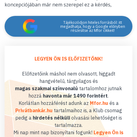
koncepciójában már nem szerepel ez a kérdés,
Tájékozódjon hiteles forrásból: itt
megadhatja, hogy a Google előnyben
részesítse az Mfor cikkeit!
LEGYEN ÖN IS ELŐFIZETŐNK!
Előfizetőink máshol nem olvasott, higgadt
hangvételű, tárgyilagos és
magas szakmai színvonalú
tartalomhoz jutnak
hozzá
havonta már 1490 forintért
.
Korlátlan hozzáférést adunk az
Mfor.hu
és a
Privátbankár.hu
tartalmaihoz is, a Klub csomag
pedig a
hirdetés nélküli
olvasási lehetőséget is
tartalmazza.
Mi nap mint nap bizonyítani fogunk!
Legyen Ön is