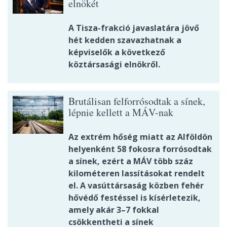
elnökét
A Tisza-frakció javaslatára jövő
hét kedden szavazhatnak a
képviselők a következő
köztársasági elnökről.
Brutálisan felforrósodtak a sínek,
lépnie kellett a MÁV-nak
Az extrém hőség miatt az Alföldön
helyenként 58 fokosra forrósodtak
a sínek, ezért a MÁV több száz
kilométeren lassításokat rendelt
el. A vasúttársaság közben fehér
hővédő festéssel is kísérletezik,
amely akár 3–7 fokkal
csökkentheti a sínek