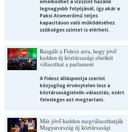
emelkedhet a vízszint hazánk
legnagyobb folyójánál, így akár a
Paksi Atomerőmű teljes
kapacitáson való működéséhez
szükséges szintet is elérheti.
Reagált a Fidesz arra, hogy jövő
kedden új köztársasági elnököt
választhat a parlament
A Fidesz álláspontja szerint
közjogilag érvénytelen lesz a
köztársaságielnök-választás, ezért
felesleges azt megtartani.
Már jövő kedden megválaszthatják
Magyarország új köztársasági