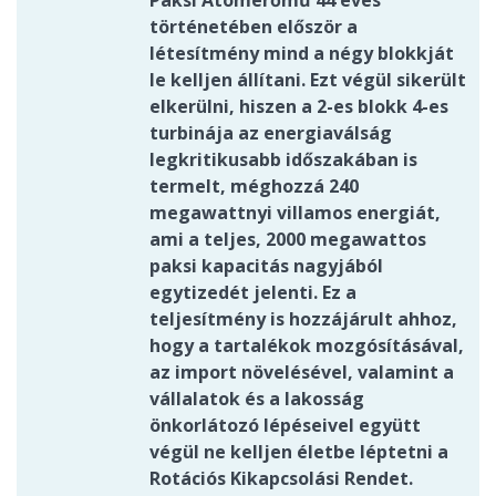
Paksi Atomerőmű 44 éves
történetében először a
létesítmény mind a négy blokkját
le kelljen állítani. Ezt végül sikerült
elkerülni, hiszen a 2-es blokk 4-es
turbinája az energiaválság
legkritikusabb időszakában is
termelt, méghozzá 240
megawattnyi villamos energiát,
ami a teljes, 2000 megawattos
paksi kapacitás nagyjából
egytizedét jelenti. Ez a
teljesítmény is hozzájárult ahhoz,
hogy a tartalékok mozgósításával,
az import növelésével, valamint a
vállalatok és a lakosság
önkorlátozó lépéseivel együtt
végül ne kelljen életbe léptetni a
Rotációs Kikapcsolási Rendet.