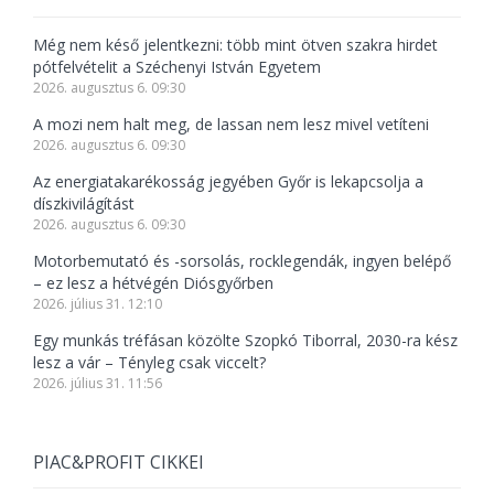
Még nem késő jelentkezni: több mint ötven szakra hirdet
pótfelvételit a Széchenyi István Egyetem
2026. augusztus 6. 09:30
A mozi nem halt meg, de lassan nem lesz mivel vetíteni
2026. augusztus 6. 09:30
Az energiatakarékosság jegyében Győr is lekapcsolja a
díszkivilágítást
2026. augusztus 6. 09:30
Motorbemutató és -sorsolás, rocklegendák, ingyen belépő
– ez lesz a hétvégén Diósgyőrben
2026. július 31. 12:10
Egy munkás tréfásan közölte Szopkó Tiborral, 2030-ra kész
lesz a vár – Tényleg csak viccelt?
2026. július 31. 11:56
PIAC&PROFIT CIKKEI