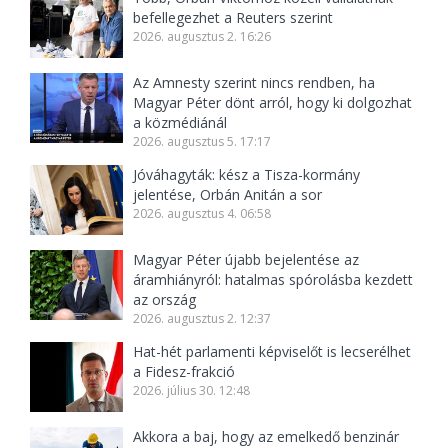
befellegezhet a Reuters szerint
2026. augusztus 2. 16:26
Az Amnesty szerint nincs rendben, ha
Magyar Péter dönt arról, hogy ki dolgozhat
a közmédiánál
2026. augusztus 5. 17:17
Jóváhagyták: kész a Tisza-kormány
jelentése, Orbán Anitán a sor
2026. augusztus 4. 06:58
Magyar Péter újabb bejelentése az
áramhiányról: hatalmas spórolásba kezdett
az ország
2026. augusztus 2. 12:37
Hat-hét parlamenti képviselőt is lecserélhet
a Fidesz-frakció
2026. július 30. 12:48
Akkora a baj, hogy az emelkedő benzinár