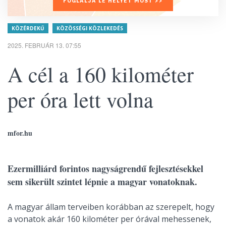
FOGLALJA LE HELYÉT MOST >>
KÖZÉRDEKŰ
KÖZÖSSÉGI KÖZLEKEDÉS
2025. FEBRUÁR 13. 07:55
A cél a 160 kilométer
per óra lett volna
mfor.hu
Ezermilliárd forintos nagyságrendű fejlesztésekkel
sem sikerült szintet lépnie a magyar vonatoknak.
A magyar állam terveiben korábban az szerepelt, hogy
a vonatok akár 160 kilométer per órával mehessenek,