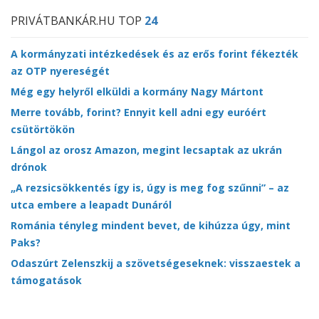
PRIVÁTBANKÁR.HU TOP
24
A kormányzati intézkedések és az erős forint fékezték
az OTP nyereségét
Még egy helyről elküldi a kormány Nagy Mártont
Merre tovább, forint? Ennyit kell adni egy euróért
csütörtökön
Lángol az orosz Amazon, megint lecsaptak az ukrán
drónok
„A rezsicsökkentés így is, úgy is meg fog szűnni” – az
utca embere a leapadt Dunáról
Románia tényleg mindent bevet, de kihúzza úgy, mint
Paks?
Odaszúrt Zelenszkij a szövetségeseknek: visszaestek a
támogatások