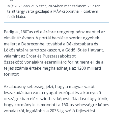
Míg 2023-ban 21,5 ezer, 2024-ben már csaknem 23 ezer
talált tárgy várta gazdáját a MÁV-csoportnál – csaknem
felük hiába.
Pedig a „160”as cél elérésre rengeteg pénz ment el az
elmúlt tíz évben. A portál becslése szerint egyebek
mellett a Debrecenbe, továbbá a Békéscsabára és
Lőkösházára tartó szakaszon, a Gödöllőt és Hatvant,
valamint az Érdet és Pusztaszabolcsot
összekötő vonalakra ezermilliárd forint ment el, de a
teljes számla értéke meghaladhatja az 1200 milliárd
forintot.
Az alacosny sebesség jelzi, hogy a magyar vasút
leszakadásban van a nyugat-európai és a környező
országokban elért szinthez képest. Ráadásul úgy tűnik,
hogy kormány le is mondott a 160-as sebességre képes
vonalakról, legalábbis a 2035-ig szóló fejlesztési