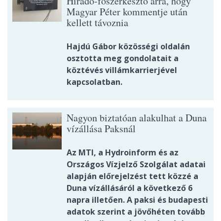
Híradó-főszerkesztő arra, hogy
Magyar Péter kommentje után
kellett távoznia
Hajdú Gábor közösségi oldalán
osztotta meg gondolatait a
köztévés villámkarrierjével
kapcsolatban.
Nagyon biztatóan alakulhat a Duna
vízállása Paksnál
Az MTI, a Hydroinform és az
Országos Vízjelző Szolgálat adatai
alapján előrejelzést tett közzé a
Duna vízállásáról a következő 6
napra illetően. A paksi és budapesti
adatok szerint a jövőhéten tovább