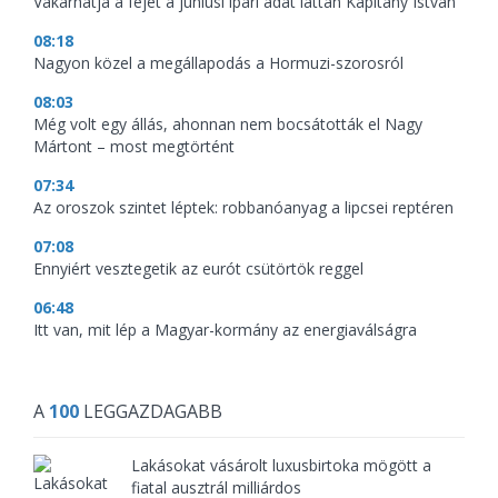
Vakarhatja a fejét a júniusi ipari adat láttán Kapitány István
08:18
Nagyon közel a megállapodás a Hormuzi-szorosról
08:03
Még volt egy állás, ahonnan nem bocsátották el Nagy
Mártont – most megtörtént
07:34
Az oroszok szintet léptek: robbanóanyag a lipcsei reptéren
07:08
Ennyiért vesztegetik az eurót csütörtök reggel
06:48
Itt van, mit lép a Magyar-kormány az energiaválságra
A
100
LEGGAZDAGABB
Lakásokat vásárolt luxusbirtoka mögött a
fiatal ausztrál milliárdos