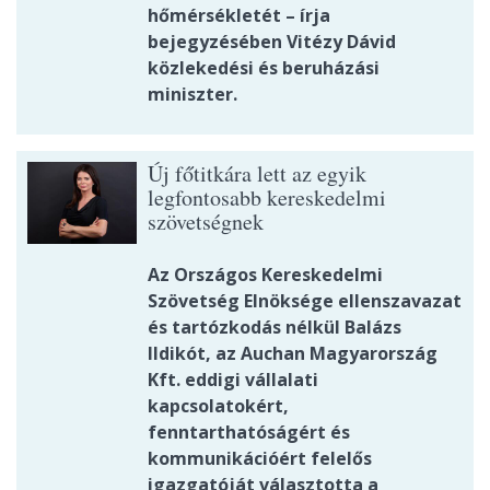
hőmérsékletét – írja
bejegyzésében Vitézy Dávid
közlekedési és beruházási
miniszter.
Új főtitkára lett az egyik
legfontosabb kereskedelmi
szövetségnek
Az Országos Kereskedelmi
Szövetség Elnöksége ellenszavazat
és tartózkodás nélkül Balázs
Ildikót, az Auchan Magyarország
Kft. eddigi vállalati
kapcsolatokért,
fenntarthatóságért és
kommunikációért felelős
igazgatóját választotta a