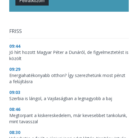
Feliratkozom
FRISS
09:44
Jó hírt hozott Magyar Péter a Dunáról, de figyelmeztetést is
közölt
09:29
Energiahatékonyabb otthon? Így szerezhetünk most pénzt
a felújításra
09:03
Szerbia is lángol, a Vajdaságban a legnagyobb a baj
08:46
Megtorpant a kiskereskedelem, már kevesebbet tankolunk,
mint tavasszal
08:30