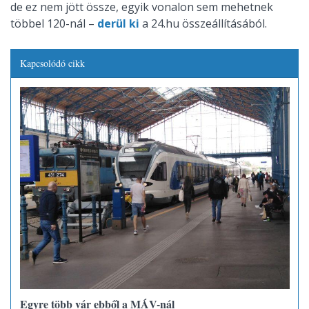
de ez nem jött össze, egyik vonalon sem mehetnek
többel 120-nál –
derül ki
a 24.hu összeállításából.
Kapcsolódó cikk
Egyre több vár ebből a MÁV-nál