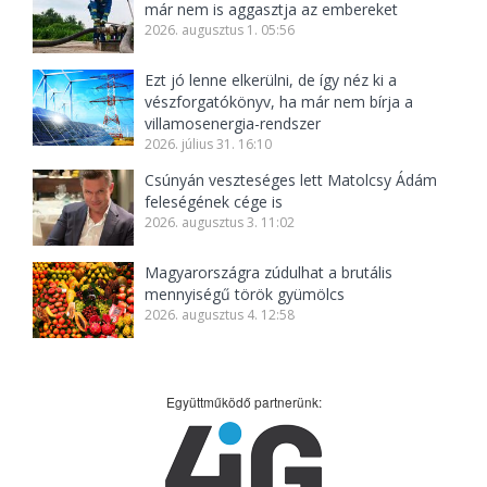
már nem is aggasztja az embereket
2026. augusztus 1. 05:56
Ezt jó lenne elkerülni, de így néz ki a
vészforgatókönyv, ha már nem bírja a
villamosenergia-rendszer
2026. július 31. 16:10
Csúnyán veszteséges lett Matolcsy Ádám
feleségének cége is
2026. augusztus 3. 11:02
Magyarországra zúdulhat a brutális
mennyiségű török gyümölcs
2026. augusztus 4. 12:58
Együttműködő partnerünk: