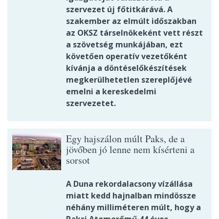
szervezet új főtitkárává. A
szakember az elmúlt időszakban
az OKSZ társelnökeként vett részt
a szövetség munkájában, ezt
követően operatív vezetőként
kívánja a döntéselőkészítések
megkerülhetetlen szereplőjévé
emelni a kereskedelmi
szervezetet.
Egy hajszálon múlt Paks, de a
jövőben jó lenne nem kísérteni a
sorsot
A Duna rekordalacsony vízállása
miatt kedd hajnalban mindössze
néhány milliméteren múlt, hogy a