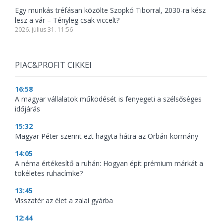
Egy munkás tréfásan közölte Szopkó Tiborral, 2030-ra kész
lesz a vár – Tényleg csak viccelt?
2026. július 31. 11:56
PIAC&PROFIT CIKKEI
16:58
A magyar vállalatok működését is fenyegeti a szélsőséges
időjárás
15:32
Magyar Péter szerint ezt hagyta hátra az Orbán-kormány
14:05
A néma értékesítő a ruhán: Hogyan épít prémium márkát a
tökéletes ruhacímke?
13:45
Visszatér az élet a zalai gyárba
12:44