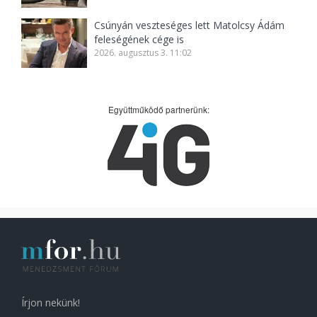
Csúnyán veszteséges lett Matolcsy Ádám
feleségének cége is
2026. augusztus 3. 11:02
Együttműködő partnerünk:
Írjon nekünk!