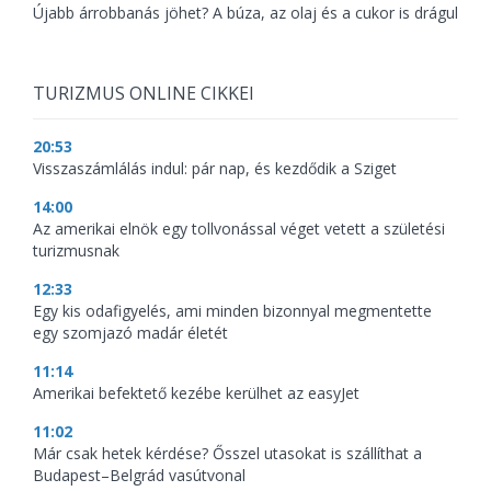
Újabb árrobbanás jöhet? A búza, az olaj és a cukor is drágul
TURIZMUS ONLINE CIKKEI
20:53
Visszaszámlálás indul: pár nap, és kezdődik a Sziget
14:00
Az amerikai elnök egy tollvonással véget vetett a születési
turizmusnak
12:33
Egy kis odafigyelés, ami minden bizonnyal megmentette
egy szomjazó madár életét
11:14
Amerikai befektető kezébe kerülhet az easyJet
11:02
Már csak hetek kérdése? Ősszel utasokat is szállíthat a
Budapest–Belgrád vasútvonal