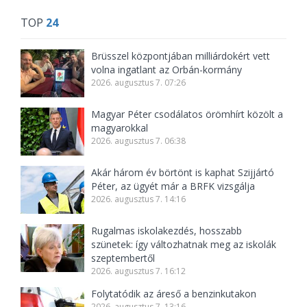
TOP
24
Brüsszel központjában milliárdokért vett
volna ingatlant az Orbán-kormány
2026. augusztus 7. 07:26
Magyar Péter csodálatos örömhírt közölt a
magyarokkal
2026. augusztus 7. 06:38
Akár három év börtönt is kaphat Szijjártó
Péter, az ügyét már a BRFK vizsgálja
2026. augusztus 7. 14:16
Rugalmas iskolakezdés, hosszabb
szünetek: így változhatnak meg az iskolák
szeptembertől
2026. augusztus 7. 16:12
Folytatódik az áreső a benzinkutakon
2026. augusztus 7. 13:16