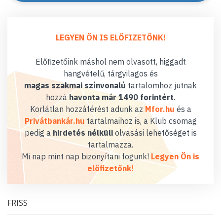
LEGYEN ÖN IS ELŐFIZETŐNK!
Előfizetőink máshol nem olvasott, higgadt
hangvételű, tárgyilagos és
magas szakmai színvonalú
tartalomhoz jutnak
hozzá
havonta már 1490 forintért
.
Korlátlan hozzáférést adunk az
Mfor.hu
és a
Privátbankár.hu
tartalmaihoz is, a Klub csomag
pedig a
hirdetés nélküli
olvasási lehetőséget is
tartalmazza.
Mi nap mint nap bizonyítani fogunk!
Legyen Ön is
előfizetőnk!
FRISS