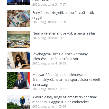
2026. augusztus 5. 17:17
Ennyiért vesztegetik az eurót csütörtök
reggel
2026. augusztus 6. 07:08
Nem a véletlen műve volt a paksi leállás
2026. augusztus 6. 13:21
Jóváhagyták: kész a Tisza-kormány
jelentése, Orbán Anitán a sor
2026. augusztus 4. 06:58
Magyar Péter újabb bejelentése az
áramhiányról: hatalmas spórolásba kezdett
az ország
2026. augusztus 2. 12:37
Akkora a baj, hogy az emelkedő benzinár
már nem is aggasztja az embereket
2026. augusztus 1. 05:56