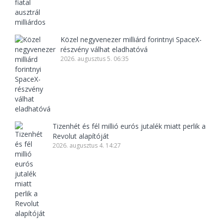
Közel negyvenezer milliárd forintnyi SpaceX-
részvény válhat eladhatóvá
2026. augusztus 5. 06:35
Tizenhét és fél millió eurós jutalék miatt perlik a
Revolut alapítóját
2026. augusztus 4. 14:27