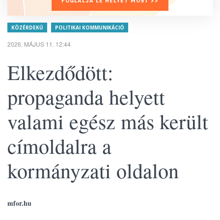
FOGLALJA LE HELYÉT MOST >>
KÖZÉRDEKŰ
POLITIKAI KOMMUNIKÁCIÓ
2026. MÁJUS 11. 12:44
Elkezdődött:
propaganda helyett
valami egész más került
címoldalra a
kormányzati oldalon
mfor.hu