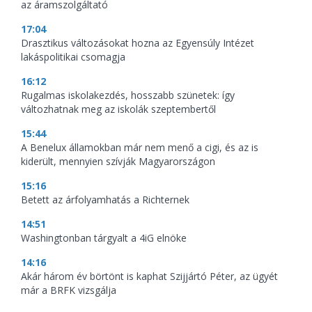
az áramszolgáltató
17:04
Drasztikus változásokat hozna az Egyensúly Intézet
lakáspolitikai csomagja
16:12
Rugalmas iskolakezdés, hosszabb szünetek: így
változhatnak meg az iskolák szeptembertől
15:44
A Benelux államokban már nem menő a cigi, és az is
kiderült, mennyien szívják Magyarországon
15:16
Betett az árfolyamhatás a Richternek
14:51
Washingtonban tárgyalt a 4iG elnöke
14:16
Akár három év börtönt is kaphat Szijjártó Péter, az ügyét
már a BRFK vizsgálja