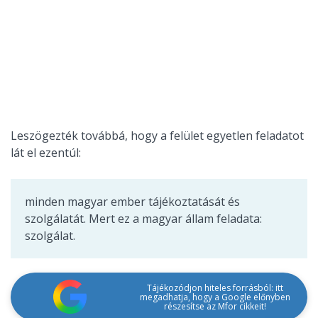
Leszögezték továbbá, hogy a felület egyetlen feladatot
lát el ezentúl:
minden magyar ember tájékoztatását és
szolgálatát. Mert ez a magyar állam feladata:
szolgálat.
Tájékozódjon hiteles forrásból: itt
megadhatja, hogy a Google előnyben
részesítse az Mfor cikkeit!