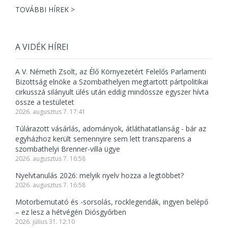
TOVÁBBI HÍREK >
A VIDÉK HÍREI
A V. Németh Zsolt, az Élő Környezetért Felelős Parlamenti
Bizottság elnöke a Szombathelyen megtartott pártpolitikai
cirkusszá silányult ülés után eddig mindössze egyszer hívta
össze a testületet
2026. augusztus 7. 17:41
Túlárazott vásárlás, adományok, átláthatatlanság - bár az
egyházhoz került semennyire sem lett transzparens a
szombathelyi Brenner-villa ügye
2026. augusztus 7. 16:58
Nyelvtanulás 2026: melyik nyelv hozza a legtöbbet?
2026. augusztus 7. 16:58
Motorbemutató és -sorsolás, rocklegendák, ingyen belépő
– ez lesz a hétvégén Diósgyőrben
2026. július 31. 12:10