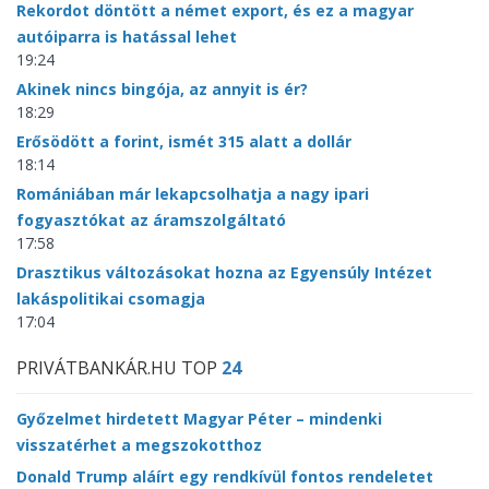
Rekordot döntött a német export, és ez a magyar
autóiparra is hatással lehet
19:24
Akinek nincs bingója, az annyit is ér?
18:29
Erősödött a forint, ismét 315 alatt a dollár
18:14
Romániában már lekapcsolhatja a nagy ipari
fogyasztókat az áramszolgáltató
17:58
Drasztikus változásokat hozna az Egyensúly Intézet
lakáspolitikai csomagja
17:04
PRIVÁTBANKÁR.HU TOP
24
Győzelmet hirdetett Magyar Péter – mindenki
visszatérhet a megszokotthoz
Donald Trump aláírt egy rendkívül fontos rendeletet