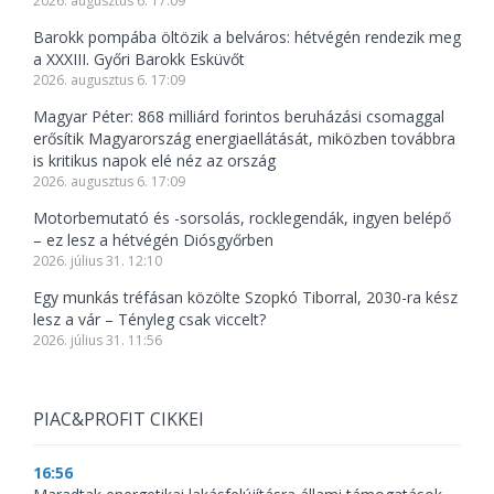
2026. augusztus 6. 17:09
Barokk pompába öltözik a belváros: hétvégén rendezik meg
a XXXIII. Győri Barokk Esküvőt
2026. augusztus 6. 17:09
Magyar Péter: 868 milliárd forintos beruházási csomaggal
erősítik Magyarország energiaellátását, miközben továbbra
is kritikus napok elé néz az ország
2026. augusztus 6. 17:09
Motorbemutató és -sorsolás, rocklegendák, ingyen belépő
– ez lesz a hétvégén Diósgyőrben
2026. július 31. 12:10
Egy munkás tréfásan közölte Szopkó Tiborral, 2030-ra kész
lesz a vár – Tényleg csak viccelt?
2026. július 31. 11:56
PIAC&PROFIT CIKKEI
16:56