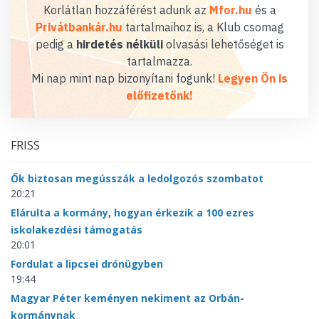
Korlátlan hozzáférést adunk az
Mfor.hu
és a
Privátbankár.hu
tartalmaihoz is, a Klub csomag
pedig a
hirdetés nélküli
olvasási lehetőséget is
tartalmazza.
Mi nap mint nap bizonyítani fogunk!
Legyen Ön is
előfizetőnk!
FRISS
Ők biztosan megússzák a ledolgozós szombatot
20:21
Elárulta a kormány, hogyan érkezik a 100 ezres
iskolakezdési támogatás
20:01
Fordulat a lipcsei drónügyben
19:44
Magyar Péter keményen nekiment az Orbán-
kormánynak