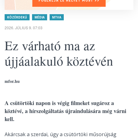
FOGLALJA LE HELYÉT MOST >>
KÖZÉRDEKŰ
MÉDIA
MTVA
2026. JÚLIUS 9. 07:03
Ez várható ma az
újjáalakuló köztévén
mfor.hu
A csütörtöki napon is végig filmeket sugároz a
köztévé, a hírszolgáltatás újraindulására még várni
kell.
Akárcsak a szerdai, úgy a csütörtöki műsorújság