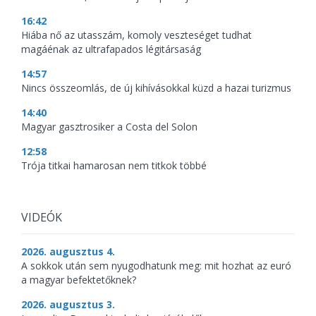
16:42
Hiába nő az utasszám, komoly veszteséget tudhat
magáénak az ultrafapados légitársaság
14:57
Nincs összeomlás, de új kihívásokkal küzd a hazai turizmus
14:40
Magyar gasztrosiker a Costa del Solon
12:58
Trója titkai hamarosan nem titkok többé
VIDEÓK
2026. augusztus 4.
A sokkok után sem nyugodhatunk meg: mit hozhat az euró
a magyar befektetőknek?
2026. augusztus 3.