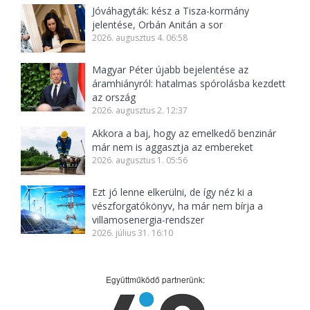
Jóváhagyták: kész a Tisza-kormány
jelentése, Orbán Anitán a sor
2026. augusztus 4. 06:58
Magyar Péter újabb bejelentése az
áramhiányról: hatalmas spórolásba kezdett
az ország
2026. augusztus 2. 12:37
Akkora a baj, hogy az emelkedő benzinár
már nem is aggasztja az embereket
2026. augusztus 1. 05:56
Ezt jó lenne elkerülni, de így néz ki a
vészforgatókönyv, ha már nem bírja a
villamosenergia-rendszer
2026. július 31. 16:10
Együttműködő partnerünk: