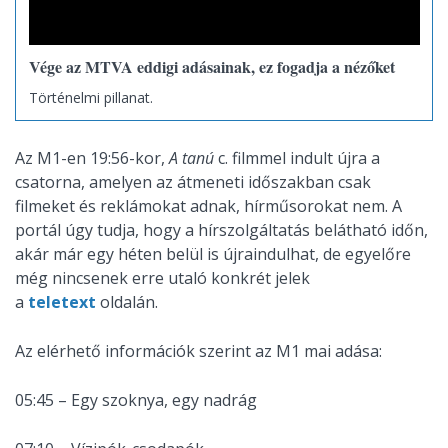
Vége az MTVA eddigi adásainak, ez fogadja a nézőket
Történelmi pillanat.
Az M1-en 19:56-kor,
A tanú
c. filmmel indult újra a
csatorna, amelyen az átmeneti időszakban csak
filmeket és reklámokat adnak, hírműsorokat nem. A
portál úgy tudja, hogy a hírszolgáltatás belátható időn,
akár már egy héten belül is újraindulhat, de egyelőre
még nincsenek erre utaló konkrét jelek
a
teletext
oldalán.
Az elérhető információk szerint az M1 mai adása:
05:45 – Egy szoknya, egy nadrág