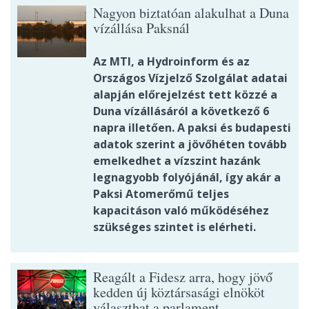
Nagyon biztatóan alakulhat a Duna
vízállása Paksnál
Az MTI, a Hydroinform és az
Országos Vízjelző Szolgálat adatai
alapján előrejelzést tett közzé a
Duna vízállásáról a következő 6
napra illetően. A paksi és budapesti
adatok szerint a jövőhéten tovább
emelkedhet a vízszint hazánk
legnagyobb folyójánál, így akár a
Paksi Atomerőmű teljes
kapacitáson való működéséhez
szükséges szintet is elérheti.
Reagált a Fidesz arra, hogy jövő
kedden új köztársasági elnököt
választhat a parlament