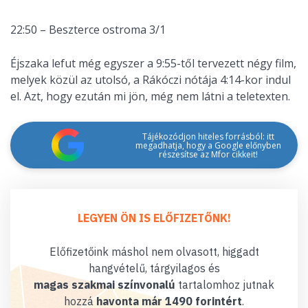
22:50 – Beszterce ostroma 3/1
Éjszaka lefut még egyszer a 9:55-től tervezett négy film,
melyek közül az utolsó, a Rákóczi nótája 4:14-kor indul
el. Azt, hogy ezután mi jön, még nem látni a teletexten.
Tájékozódjon hiteles forrásból: itt
megadhatja, hogy a Google előnyben
részesítse az Mfor cikkeit!
LEGYEN ÖN IS ELŐFIZETŐNK!
Előfizetőink máshol nem olvasott, higgadt
hangvételű, tárgyilagos és
magas szakmai színvonalú
tartalomhoz jutnak
hozzá
havonta már 1490 forintért
.