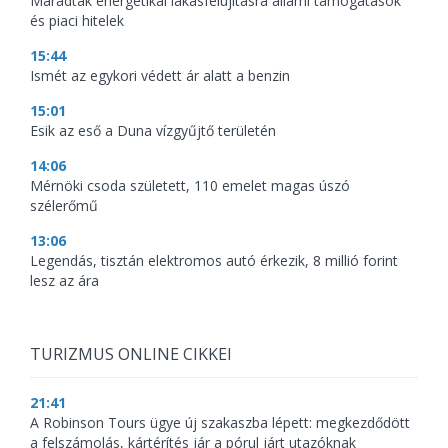
Maradtak energetikai lakásfelújításra állami támogatások
és piaci hitelek
15:44
Ismét az egykori védett ár alatt a benzin
15:01
Esik az eső a Duna vízgyűjtő területén
14:06
Mérnöki csoda született, 110 emelet magas úszó
szélerőmű
13:06
Legendás, tisztán elektromos autó érkezik, 8 millió forint
lesz az ára
TURIZMUS ONLINE CIKKEI
21:41
A Robinson Tours ügye új szakaszba lépett: megkezdődött
a felszámolás, kártérítés jár a pórul járt utazóknak