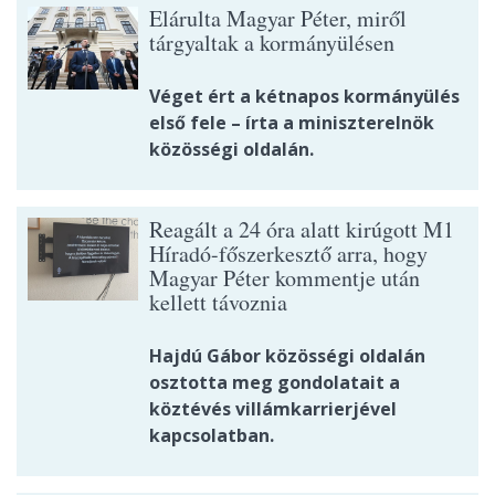
Elárulta Magyar Péter, miről
tárgyaltak a kormányülésen
Véget ért a kétnapos kormányülés
első fele – írta a miniszterelnök
közösségi oldalán.
Reagált a 24 óra alatt kirúgott M1
Híradó-főszerkesztő arra, hogy
Magyar Péter kommentje után
kellett távoznia
Hajdú Gábor közösségi oldalán
osztotta meg gondolatait a
köztévés villámkarrierjével
kapcsolatban.