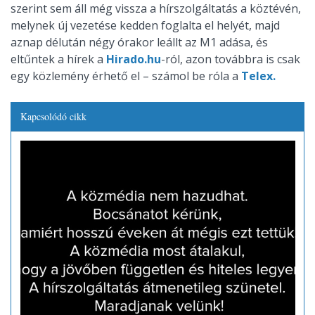
szerint sem áll még vissza a hírszolgáltatás a köztévén,
melynek új vezetése kedden foglalta el helyét, majd
aznap délután négy órakor leállt az M1 adása, és
eltűntek a hírek a
Hirado.hu
-ról, azon továbbra is csak
egy közlemény érhető el – számol be róla a
Telex.
Kapcsolódó cikk