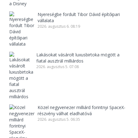
Nyereségbe fordult Tibor Dávid építőipari
vállalata
2026. augusztus 6. 08:19
Lakásokat vásárolt luxusbirtoka mögött a
fiatal ausztrál milliárdos
2026. augusztus 5. 07:08
Közel negyvenezer milliárd forintnyi SpaceX-
részvény válhat eladhatóvá
2026. augusztus 5. 06:35