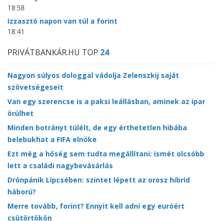
18:58
Izzasztó napon van túl a forint
18:41
PRIVÁTBANKÁR.HU TOP
24
Nagyon súlyos dologgal vádolja Zelenszkij saját
szövetségeseit
Van egy szerencse is a paksi leállásban, aminek az ipar
örülhet
Minden botrányt túlélt, de egy érthetetlen hibába
belebukhat a FIFA elnöke
Ezt még a hőség sem tudta megállítani: ismét olcsóbb
lett a családi nagybevásárlás
Drónpánik Lipcsében: szintet lépett az orosz hibrid
háború?
Merre tovább, forint? Ennyit kell adni egy euróért
csütörtökön