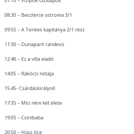
07:10 – Vízipók-csodapók
08:30 – Beszterce ostroma 3/1
09:55 – A Tenkes kapitánya 2/1 rész
11:30 – Dunaparti randevú
12:40 – Ez a villa eladó
14:05 – Rákóczi nótája
15:45- Csárdáskirálynő
17:35 – Mici néni két élete
19:05 – Csinibaba
20:50 – Húsz óra