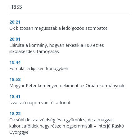
FRISS
20:21
Ők biztosan megússzák a ledolgozós szombatot
20:01
Elárulta a kormány, hogyan érkezik a 100 ezres
iskolakezdési támogatás
19:44
Fordulat a lipcsei drónügyben
18:58
Magyar Péter keményen nekiment az Orbán-kormánynak
18:41
Izzasztó napon van túl a forint
18:22
Olcsóbb lesz a zöldség és a gyümölcs, de a magyar
kukoricaföldek nagy része megsemmisült – Interjú Raskó
Györggyel