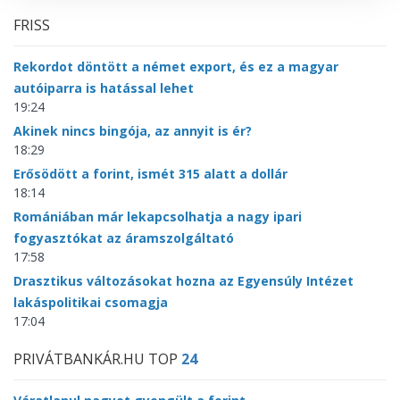
FRISS
Rekordot döntött a német export, és ez a magyar
autóiparra is hatással lehet
19:24
Akinek nincs bingója, az annyit is ér?
18:29
Erősödött a forint, ismét 315 alatt a dollár
18:14
Romániában már lekapcsolhatja a nagy ipari
fogyasztókat az áramszolgáltató
17:58
Drasztikus változásokat hozna az Egyensúly Intézet
lakáspolitikai csomagja
17:04
PRIVÁTBANKÁR.HU TOP
24