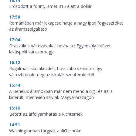
18:14
Erősödött a forint, ismét 315 alatt a dollár
17:58
Romániában már lekapcsolhatja a nagy ipari fogyasztókat
az áramszolgáltató
17:04
Drasztikus változásokat hozna az Egyensúly Intézet
lakáspolitikai csomagja
16:12
Rugalmas iskolakezdés, hosszabb szünetek: így
változhatnak meg az iskolák szeptembertől
15:44
A Benelux államokban már nem menő a cigi, és az is
kiderült, mennyien szívják Magyarországon
15:16
Betett az árfolyamhatás a Richternek
14:51
Washingtonban tárgyalt a 4iG elnöke