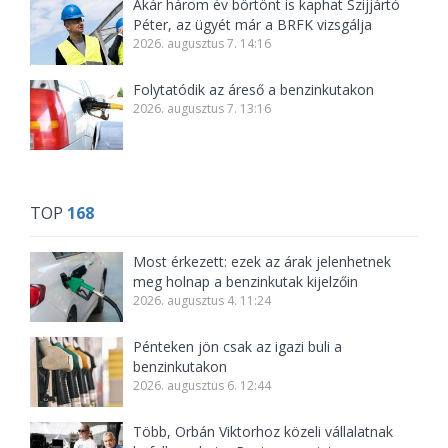
Akár három év börtönt is kaphat Szijjártó
Péter, az ügyét már a BRFK vizsgálja
2026. augusztus 7. 14:16
Folytatódik az áreső a benzinkutakon
2026. augusztus 7. 13:16
TOP
168
Most érkezett: ezek az árak jelenhetnek
meg holnap a benzinkutak kijelzőin
2026. augusztus 4. 11:24
Pénteken jön csak az igazi buli a
benzinkutakon
2026. augusztus 6. 12:44
Több, Orbán Viktorhoz közeli vállalatnak