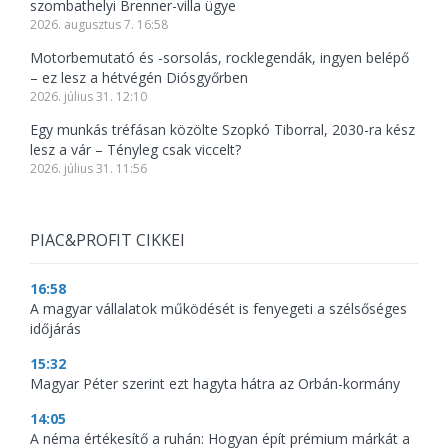
szombathelyi Brenner-villa ügye
2026. augusztus 7. 16:58
Motorbemutató és -sorsolás, rocklegendák, ingyen belépő
– ez lesz a hétvégén Diósgyőrben
2026. július 31. 12:10
Egy munkás tréfásan közölte Szopkó Tiborral, 2030-ra kész
lesz a vár – Tényleg csak viccelt?
2026. július 31. 11:56
PIAC&PROFIT CIKKEI
16:58
A magyar vállalatok működését is fenyegeti a szélsőséges
időjárás
15:32
Magyar Péter szerint ezt hagyta hátra az Orbán-kormány
14:05
A néma értékesítő a ruhán: Hogyan épít prémium márkát a