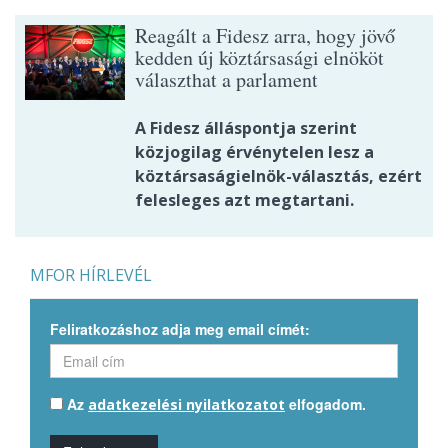
Reagált a Fidesz arra, hogy jövő
kedden új köztársasági elnököt
választhat a parlament
A Fidesz álláspontja szerint
közjogilag érvénytelen lesz a
köztársaságielnök-választás, ezért
felesleges azt megtartani.
MFOR HÍRLEVÉL
Feliratkozáshoz adja meg email címét:
Az
elfogadom.
adatkezelési nyilatkozatot