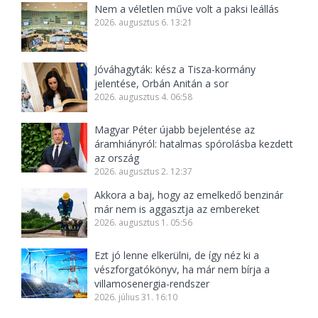
Nem a véletlen műve volt a paksi leállás
2026. augusztus 6. 13:21
Jóváhagyták: kész a Tisza-kormány
jelentése, Orbán Anitán a sor
2026. augusztus 4. 06:58
Magyar Péter újabb bejelentése az
áramhiányról: hatalmas spórolásba kezdett
az ország
2026. augusztus 2. 12:37
Akkora a baj, hogy az emelkedő benzinár
már nem is aggasztja az embereket
2026. augusztus 1. 05:56
Ezt jó lenne elkerülni, de így néz ki a
vészforgatókönyv, ha már nem bírja a
villamosenergia-rendszer
2026. július 31. 16:10