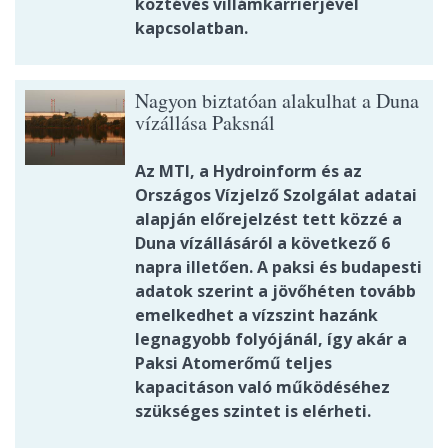
köztévés villámkarrierjével
kapcsolatban.
Nagyon biztatóan alakulhat a Duna
vízállása Paksnál
Az MTI, a Hydroinform és az
Országos Vízjelző Szolgálat adatai
alapján előrejelzést tett közzé a
Duna vízállásáról a következő 6
napra illetően. A paksi és budapesti
adatok szerint a jövőhéten tovább
emelkedhet a vízszint hazánk
legnagyobb folyójánál, így akár a
Paksi Atomerőmű teljes
kapacitáson való működéséhez
szükséges szintet is elérheti.