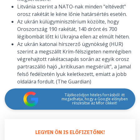
Litvánia szerint a NATO-nak minden "eltévedt"
orosz rakétát le kéne lőnie határsértés esetén.
Az ukrán külügyminisztérium közölte, hogy
Oroszország 190 rakétát, 140 drónt és 700
légibombát lőtt ki Ukrajna ellen az elmúlt héten.
Az ukrán katonai hírszerző ügynökség (HUR)
szerint a megszállt Krím-félszigeten nemrégiben
végrehajtott rakétacsapás során az egyik orosz
partraszálló hajó „kritikusan megsérült", a Jamal
felső fedélzetén lyuk keletkezett, emiatt a jobb
oldalára fordult. (The Guardian)
Tájékozódjon hiteles forrásból: itt
megadhatja, hogy a Google előnyben
részesítse az Mfor cikkeit!
LEGYEN ÖN IS ELŐFIZETŐNK!