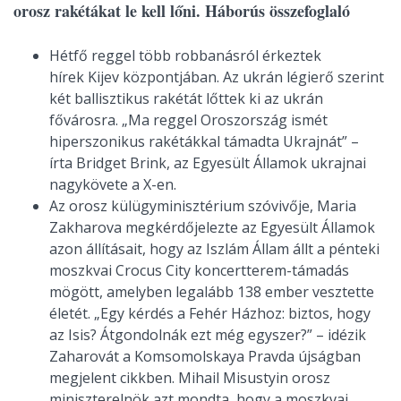
orosz rakétákat le kell lőni. Háborús összefoglaló
Hétfő reggel több robbanásról
érkeztek
hírek Kijev központjában. Az ukrán légierő szerint
két ballisztikus rakétát lőttek ki az ukrán
fővárosra.
„Ma reggel Oroszország ismét
hiperszonikus rakétákkal támadta Ukrajnát
” –
írta Bridget Brink, az Egyesült Államok ukrajnai
nagykövete a X-en.
Az orosz külügyminisztérium szóvivője, Maria
Zakharova megkérdőjelezte az Egyesült Államok
azon állításait, hogy az Iszlám Állam állt a pénteki
moszkvai Crocus City koncertterem-támadás
mögött, amelyben legalább 138 ember vesztette
életét.
„Egy kérdés a Fehér Házhoz: biztos, hogy
az Isis? Átg
ondolnák ezt még egyszer?”
– idézik
Zaharovát a Komsomolskaya Pravda újságban
megjelent cikkben. Mihail Misustyin orosz
miniszterelnök azt mondta, hogy a moszkvai