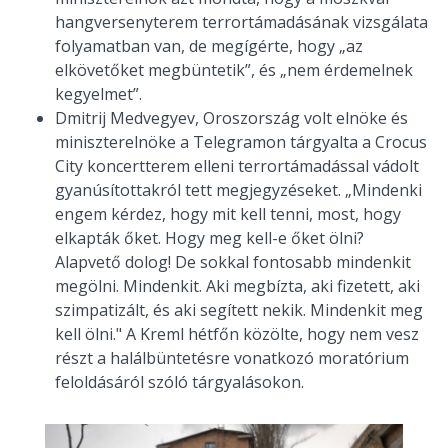
hangversenyterem terrortámadásának vizsgálata
folyamatban van, de megígérte, hogy
„az
elkövetőket megbüntetik”, és „nem érdemelnek
kegyelmet”.
Dmitrij Medvegyev, Oroszország volt elnöke és
miniszterelnöke
a Telegramon
tárgyalta a Crocus
City koncertterem elleni terrortámadással vádolt
gyanúsítottakról tett megjegyzéseket
.
„Mindenki
engem kérdez, hogy m
it kell tenni, most, hogy
e
lkapták őket. Hogy m
eg kell-e őket ölni?
Alapvető dolog!
De sokkal fontosabb mindenkit
megölni.
Mindenkit. Ak
i megbízta, aki fizetett, aki
szimpatizált, és aki segített nekik. Mindenkit meg
kell ölni
."
A Kreml hétfőn közölte, hogy nem vesz
részt a halálbüntetésre vonatkozó moratórium
feloldásáról szóló tárgyalásokon.