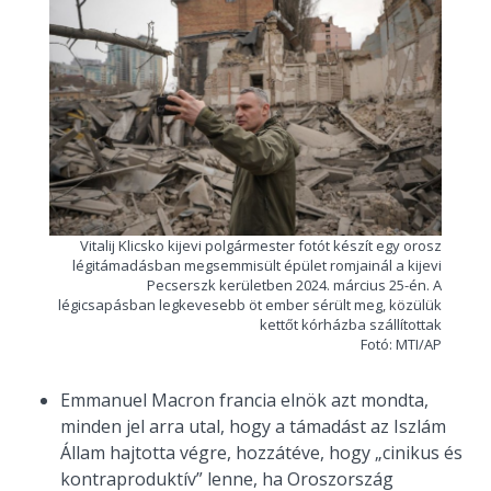
Vitalij Klicsko kijevi polgármester fotót készít egy orosz
légitámadásban megsemmisült épület romjainál a kijevi
Pecserszk kerületben 2024. március 25-én. A
légicsapásban legkevesebb öt ember sérült meg, közülük
kettőt kórházba szállítottak
Fotó: MTI/AP
Emmanuel Macron francia elnök azt mondta,
minden jel arra utal, hogy a támadást az Iszlám
Állam hajtotta végre,
hozzátéve, hogy „cinikus és
kontraproduktív” lenne, ha Oroszország