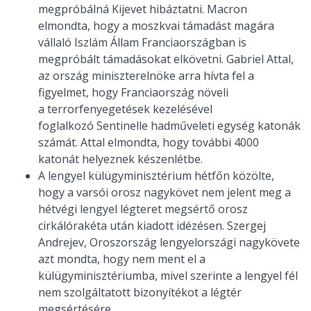
megpróbálná Kijevet hibáztatni.
Macron
elmondta, hogy a moszkvai támadást magára
vállaló Iszlám Állam Franciaországban is
megpróbált támadásokat elkövetni. Gabriel Attal,
az ország miniszterelnöke arra hívta fel a
figyelmet, hogy
Franciaország növeli
a
terrorfenyegetések kezelésével
foglalkozó Sentinelle hadműveleti egység katonák
számát. Attal elmondta, hogy további 4000
katonát helyeznek készenlétbe.
A lengyel külügyminisztérium hétfőn közölte,
hogy a varsói orosz nagykövet nem jelent meg a
hétvégi lengyel légteret megsértő orosz
cirkálórakéta után kiadott idézésen. Szergej
Andrejev, Oroszország lengyelországi nagykövete
azt mondta, hogy
nem ment el a
külügyminisztériumba, mivel szerinte a lengyel fél
nem szolgáltatott bizonyítékot a légtér
megsértésére.