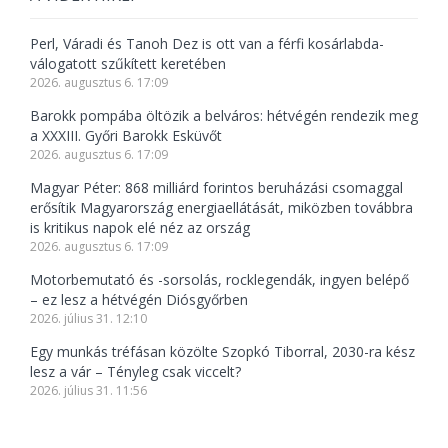
Perl, Váradi és Tanoh Dez is ott van a férfi kosárlabda-
válogatott szűkített keretében
2026. augusztus 6. 17:09
Barokk pompába öltözik a belváros: hétvégén rendezik meg
a XXXIII. Győri Barokk Esküvőt
2026. augusztus 6. 17:09
Magyar Péter: 868 milliárd forintos beruházási csomaggal
erősítik Magyarország energiaellátását, miközben továbbra
is kritikus napok elé néz az ország
2026. augusztus 6. 17:09
Motorbemutató és -sorsolás, rocklegendák, ingyen belépő
– ez lesz a hétvégén Diósgyőrben
2026. július 31. 12:10
Egy munkás tréfásan közölte Szopkó Tiborral, 2030-ra kész
lesz a vár – Tényleg csak viccelt?
2026. július 31. 11:56