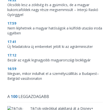
Olcsóbb lesz a zöldség és a gyümölcs, de a magyar
kukoricaföldek nagy része megsemmisült – Interjú Raskó
Györggyel
17:59
Nem léphetnek a magyar hatóságok a külföldi utazási iroda
ügyében
17:41
Új feladatokra új embereket jelölt ki az agrárminiszter
17:12
Bezár az egyik legnagyobb magyarországi bicikligyár
16:59
Megvan, mikor indulhat el a személyszállítás a Budapest–
Belgrád vasútvonalon
A
100
LEGGAZDAGABB
TikTok-videókkal alakítaná át a Disney+