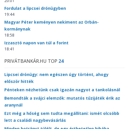
20:01
Fordulat a lipcsei drónügyben
19:44
Magyar Péter keményen nekiment az Orbán-
kormánynak
18:58
Izzasztó napon van túl a forint
18:41
PRIVÁTBANKÁR.HU TOP
24
Lipcsei drónügy: nem egészen úgy történt, ahogy
először hitték
Pénteken nézhetünk csak igazán nagyot a tankolásnál
Bemondták a svájci elemzők: mutatós tűzijáték érik az
aranynál
Ezt még a hőség sem tudta megállítani: ismét olcsóbb
lett a családi nagybevásárlás
Minden botrányt túlélt, de egy érthetetlen hibába