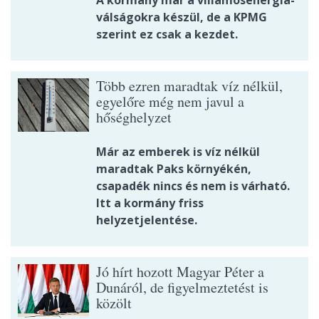
válságokra készül, de a KPMG
szerint ez csak a kezdet.
Több ezren maradtak víz nélkül,
egyelőre még nem javul a
hőséghelyzet
Már az emberek is víz nélkül
maradtak Paks környékén,
csapadék nincs és nem is várható.
Itt a kormány friss
helyzetjelentése.
Jó hírt hozott Magyar Péter a
Dunáról, de figyelmeztetést is
közölt