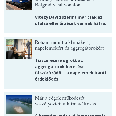
Belgrád vasútvonalon
Vitézy Dávid szerint már csak az
utolsó ellenőrzések vannak hátra.
Roham indult a klímákért,
napelemekért és aggregátorokért
Tízszeresére ugrott az
aggregátorok keresése,
ötszöröződött a napelemek iránti
érdeklődés.
Már a cégek működését
veszélyezteti a klímaváltozás
A kormány már a villamosenergia-