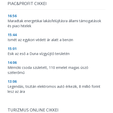
PIAC&PROFIT CIKKEI
16:56
Maradtak energetikai lakásfelújításra állami támogatások
és piaci hitelek
15:44
Ismét az egykori védett ár alatt a benzin
15:01
Esik az eső a Duna vízgyűjtő területén
14:06
Mérnöki csoda született, 110 emelet magas úszó
szélerőmű
13:06
Legendás, tisztán elektromos autó érkezik, 8 millió forint
lesz az ára
TURIZMUS ONLINE CIKKEI