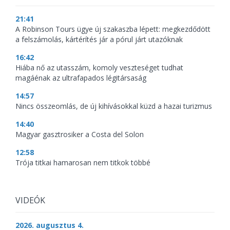
21:41
A Robinson Tours ügye új szakaszba lépett: megkezdődött
a felszámolás, kártérítés jár a pórul járt utazóknak
16:42
Hiába nő az utasszám, komoly veszteséget tudhat
magáénak az ultrafapados légitársaság
14:57
Nincs összeomlás, de új kihívásokkal küzd a hazai turizmus
14:40
Magyar gasztrosiker a Costa del Solon
12:58
Trója titkai hamarosan nem titkok többé
VIDEÓK
2026. augusztus 4.