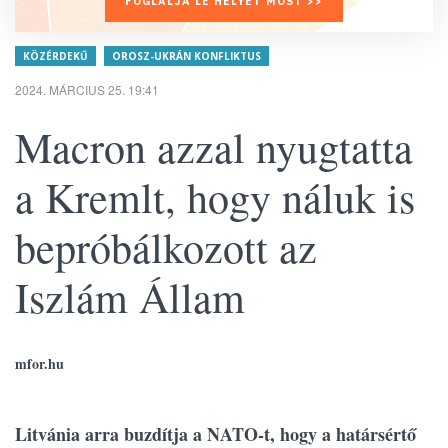
FOGLALJA LE HELYÉT MOST >>
KÖZÉRDEKŰ
OROSZ-UKRÁN KONFLIKTUS
2024. MÁRCIUS 25. 19:41
Macron azzal nyugtatta
a Kremlt, hogy náluk is
bepróbálkozott az
Iszlám Állam
mfor.hu
Litvánia arra buzdítja a NATO-t, hogy a határsértő