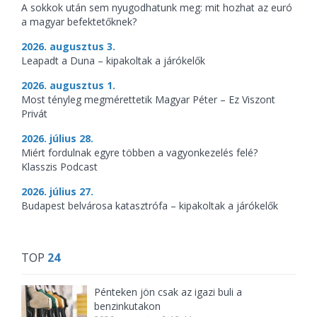
A sokkok után sem nyugodhatunk meg: mit hozhat az euró
a magyar befektetőknek?
2026. augusztus 3.
Leapadt a Duna – kipakoltak a járókelők
2026. augusztus 1.
Most tényleg megmérettetik Magyar Péter – Ez Viszont
Privát
2026. július 28.
Miért fordulnak egyre többen a vagyonkezelés felé?
Klasszis Podcast
2026. július 27.
Budapest belvárosa katasztrófa – kipakoltak a járókelők
TOP
24
Pénteken jön csak az igazi buli a
benzinkutakon