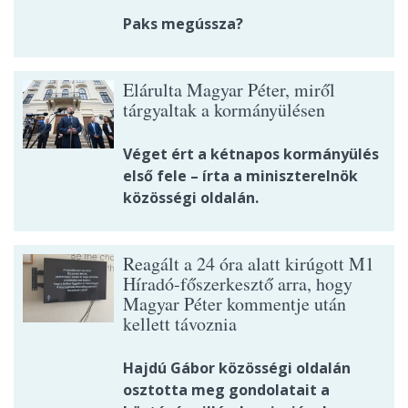
Paks megússza?
Elárulta Magyar Péter, miről
tárgyaltak a kormányülésen
Véget ért a kétnapos kormányülés
első fele – írta a miniszterelnök
közösségi oldalán.
Reagált a 24 óra alatt kirúgott M1
Híradó-főszerkesztő arra, hogy
Magyar Péter kommentje után
kellett távoznia
Hajdú Gábor közösségi oldalán
osztotta meg gondolatait a