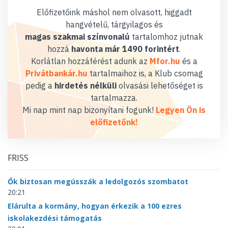
Előfizetőink máshol nem olvasott, higgadt
hangvételű, tárgyilagos és
magas szakmai színvonalú
tartalomhoz jutnak
hozzá
havonta már 1490 forintért
.
Korlátlan hozzáférést adunk az
Mfor.hu
és a
Privátbankár.hu
tartalmaihoz is, a Klub csomag
pedig a
hirdetés nélküli
olvasási lehetőséget is
tartalmazza.
Mi nap mint nap bizonyítani fogunk!
Legyen Ön is
előfizetőnk!
FRISS
Ők biztosan megússzák a ledolgozós szombatot
20:21
Elárulta a kormány, hogyan érkezik a 100 ezres
iskolakezdési támogatás