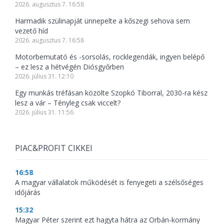
2026. augusztus 7. 16:58
Harmadik szülinapját ünnepelte a kőszegi sehova sem
vezető híd
2026. augusztus 7. 16:58
Motorbemutató és -sorsolás, rocklegendák, ingyen belépő
– ez lesz a hétvégén Diósgyőrben
2026. július 31. 12:10
Egy munkás tréfásan közölte Szopkó Tiborral, 2030-ra kész
lesz a vár – Tényleg csak viccelt?
2026. július 31. 11:56
PIAC&PROFIT CIKKEI
16:58
A magyar vállalatok működését is fenyegeti a szélsőséges
időjárás
15:32
Magyar Péter szerint ezt hagyta hátra az Orbán-kormány