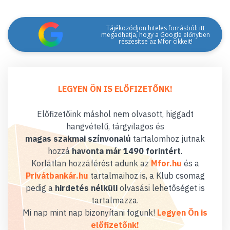
Tájékozódjon hiteles forrásból: itt
megadhatja, hogy a Google előnyben
részesítse az Mfor cikkeit!
LEGYEN ÖN IS ELŐFIZETŐNK!
Előfizetőink máshol nem olvasott, higgadt
hangvételű, tárgyilagos és
magas szakmai színvonalú
tartalomhoz jutnak
hozzá
havonta már 1490 forintért
.
Korlátlan hozzáférést adunk az
Mfor.hu
és a
Privátbankár.hu
tartalmaihoz is, a Klub csomag
pedig a
hirdetés nélküli
olvasási lehetőséget is
tartalmazza.
Mi nap mint nap bizonyítani fogunk!
Legyen Ön is
előfizetőnk!