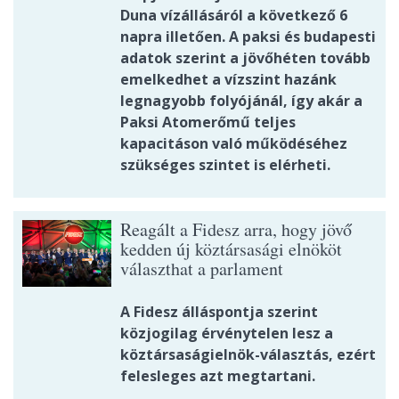
Duna vízállásáról a következő 6
napra illetően. A paksi és budapesti
adatok szerint a jövőhéten tovább
emelkedhet a vízszint hazánk
legnagyobb folyójánál, így akár a
Paksi Atomerőmű teljes
kapacitáson való működéséhez
szükséges szintet is elérheti.
Reagált a Fidesz arra, hogy jövő
kedden új köztársasági elnököt
választhat a parlament
A Fidesz álláspontja szerint
közjogilag érvénytelen lesz a
köztársaságielnök-választás, ezért
felesleges azt megtartani.