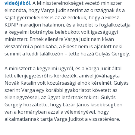
videójából.
A Miniszterelnökséget vezető miniszter
elmondta, hogy Varga Judit szerint az országnak és a
saját gyermekeinek is az az érdekük, hogy a Fidesz-
KDNP maradjon hatalmon, és a közélet is foglalkoztatja
a kegyelmi botrányba belebukott volt igazságügyi
minisztert. Ennek ellenére Varga Judit nem kíván
visszatérni a politikába, a Fidesz nem is ajánlott neki
semmit a keddi találkozón – tette hozzá Gulyás Gergely.
A minisztert a kegyelmi ügyről, és a Varga Judit által
tett ellenjegyzésről is kérdezték, amivel jóváhagyta
Novák Katalin volt köztársasági elnök kérelmét. Gulyás
szerint Varga egy korábbi gyakorlatot követett az
ellenjegyzéssel, az ügyet lezártnak tekinti. Gulyás
Gergely hozzátette, hogy Lázár János kisebbségben
van a kormányban azzal a véleményével, hogy
alkalmatlannak tartja Varga Juditot a visszatérésre.