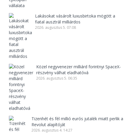
Lakásokat vásárolt luxusbirtoka mögött a
fiatal ausztrál milliárdos
2026. augusztus 5. 07:08
Közel negyvenezer milliárd forintnyi SpaceX-
részvény válhat eladhatóvá
2026. augusztus 5. 06:35
Tizenhét és fél millió eurós jutalék miatt perlik a
Revolut alapítóját
2026. augusztus 4. 14:27