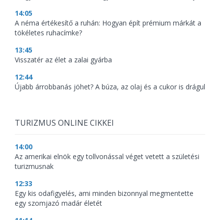
14:05
A néma értékesítő a ruhán: Hogyan épít prémium márkát a
tökéletes ruhacímke?
13:45
Visszatér az élet a zalai gyárba
12:44
Újabb árrobbanás jöhet? A búza, az olaj és a cukor is drágul
TURIZMUS ONLINE CIKKEI
14:00
Az amerikai elnök egy tollvonással véget vetett a születési
turizmusnak
12:33
Egy kis odafigyelés, ami minden bizonnyal megmentette
egy szomjazó madár életét