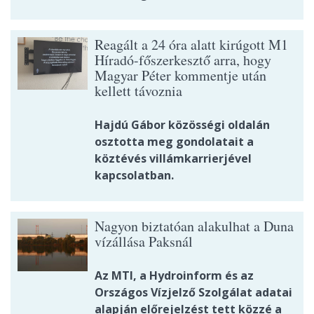
Reagált a 24 óra alatt kirúgott M1
Híradó-főszerkesztő arra, hogy
Magyar Péter kommentje után
kellett távoznia
Hajdú Gábor közösségi oldalán
osztotta meg gondolatait a
köztévés villámkarrierjével
kapcsolatban.
Nagyon biztatóan alakulhat a Duna
vízállása Paksnál
Az MTI, a Hydroinform és az
Országos Vízjelző Szolgálat adatai
alapján előrejelzést tett közzé a