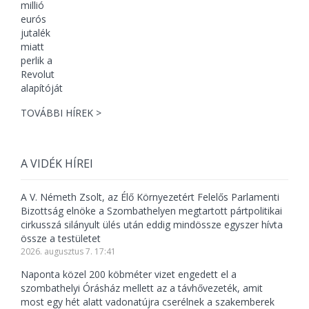
TOVÁBBI HÍREK >
A VIDÉK HÍREI
A V. Németh Zsolt, az Élő Környezetért Felelős Parlamenti
Bizottság elnöke a Szombathelyen megtartott pártpolitikai
cirkusszá silányult ülés után eddig mindössze egyszer hívta
össze a testületet
2026. augusztus 7. 17:41
Naponta közel 200 köbméter vizet engedett el a
szombathelyi Órásház mellett az a távhővezeték, amit
most egy hét alatt vadonatújra cserélnek a szakemberek