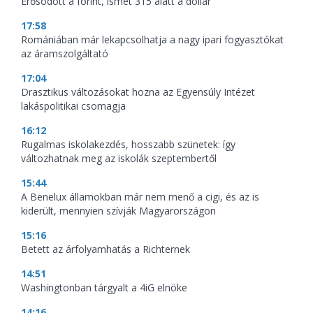
Erősödött a forint, ismét 315 alatt a dollár
17:58
Romániában már lekapcsolhatja a nagy ipari fogyasztókat
az áramszolgáltató
17:04
Drasztikus változásokat hozna az Egyensúly Intézet
lakáspolitikai csomagja
16:12
Rugalmas iskolakezdés, hosszabb szünetek: így
változhatnak meg az iskolák szeptembertől
15:44
A Benelux államokban már nem menő a cigi, és az is
kiderült, mennyien szívják Magyarországon
15:16
Betett az árfolyamhatás a Richternek
14:51
Washingtonban tárgyalt a 4iG elnöke
14:16