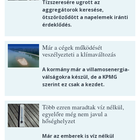
Tízszeresére ugrott az
aggregátorok keresése,
ötszöröződött a napelemek iránti
érdeklődés.
Már a cégek működését
veszélyezteti a klímaváltozás
A kormány már a villamosenergia-
válságokra készül, de a KPMG
szerint ez csak a kezdet.
Több ezren maradtak víz nélkül,
egyelőre még nem javul a
hőséghelyzet
Már az emberek is víz nélkül