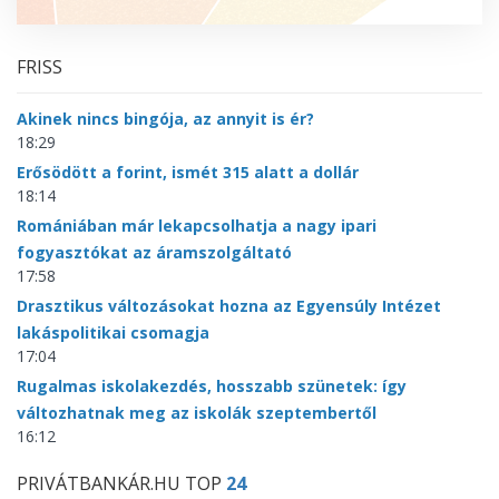
FRISS
Akinek nincs bingója, az annyit is ér?
18:29
Erősödött a forint, ismét 315 alatt a dollár
18:14
Romániában már lekapcsolhatja a nagy ipari
fogyasztókat az áramszolgáltató
17:58
Drasztikus változásokat hozna az Egyensúly Intézet
lakáspolitikai csomagja
17:04
Rugalmas iskolakezdés, hosszabb szünetek: így
változhatnak meg az iskolák szeptembertől
16:12
PRIVÁTBANKÁR.HU TOP
24