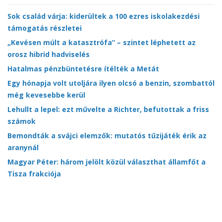
Sok család várja: kiderültek a 100 ezres iskolakezdési
támogatás részletei
„Kevésen múlt a katasztrófa” – szintet léphetett az
orosz hibrid hadviselés
Hatalmas pénzbüntetésre ítélték a Metát
Egy hónapja volt utoljára ilyen olcsó a benzin, szombattól
még kevesebbe kerül
Lehullt a lepel: ezt művelte a Richter, befutottak a friss
számok
Bemondták a svájci elemzők: mutatós tűzijáték érik az
aranynál
Magyar Péter: három jelölt közül választhat államfőt a
Tisza frakciója