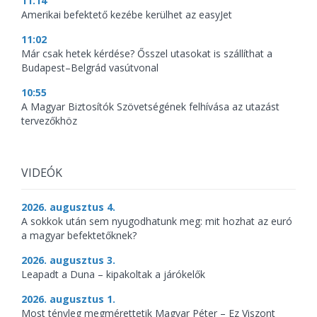
11:14
Amerikai befektető kezébe kerülhet az easyJet
11:02
Már csak hetek kérdése? Ősszel utasokat is szállíthat a
Budapest–Belgrád vasútvonal
10:55
A Magyar Biztosítók Szövetségének felhívása az utazást
tervezőkhöz
VIDEÓK
2026. augusztus 4.
A sokkok után sem nyugodhatunk meg: mit hozhat az euró
a magyar befektetőknek?
2026. augusztus 3.
Leapadt a Duna – kipakoltak a járókelők
2026. augusztus 1.
Most tényleg megmérettetik Magyar Péter – Ez Viszont