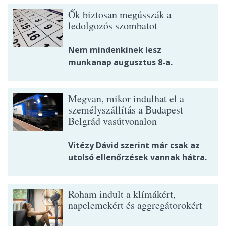
Ők biztosan megússzák a
ledolgozós szombatot
Nem mindenkinek lesz
munkanap augusztus 8-a.
Megvan, mikor indulhat el a
személyszállítás a Budapest–
Belgrád vasútvonalon
Vitézy Dávid szerint már csak az
utolsó ellenőrzések vannak hátra.
Roham indult a klímákért,
napelemekért és aggregátorokért