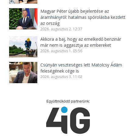
Magyar Péter újabb bejelentése az
áramhiányról: hatalmas spórolásba kezdett
az ország
2026. augusztus 2. 12:37
Akkora a baj, hogy az emelkedő benzinár
már nem is aggasztja az embereket
2026. augusztus 1. 05:56
Csúnyán veszteséges lett Matolcsy Ádám
feleségének cége is
2026. augusztus 3. 11:02
Együttműködő partnerünk: