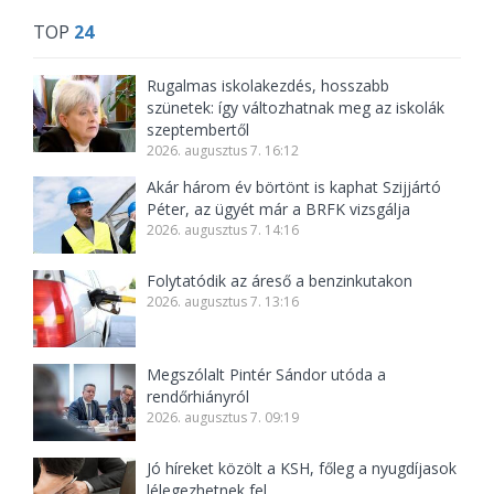
TOP
24
Rugalmas iskolakezdés, hosszabb
szünetek: így változhatnak meg az iskolák
szeptembertől
2026. augusztus 7. 16:12
Akár három év börtönt is kaphat Szijjártó
Péter, az ügyét már a BRFK vizsgálja
2026. augusztus 7. 14:16
Folytatódik az áreső a benzinkutakon
2026. augusztus 7. 13:16
Megszólalt Pintér Sándor utóda a
rendőrhiányról
2026. augusztus 7. 09:19
Jó híreket közölt a KSH, főleg a nyugdíjasok
lélegezhetnek fel