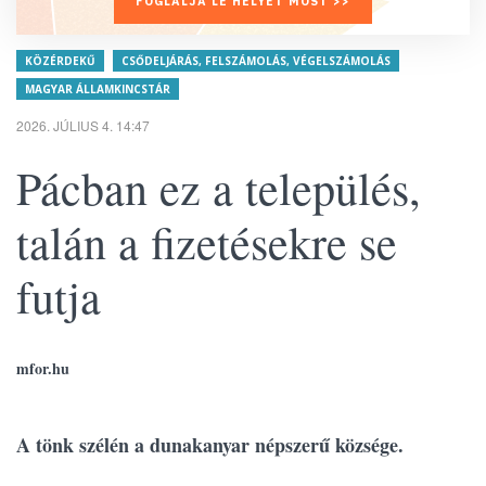
FOGLALJA LE HELYÉT MOST >>
KÖZÉRDEKŰ
CSŐDELJÁRÁS, FELSZÁMOLÁS, VÉGELSZÁMOLÁS
MAGYAR ÁLLAMKINCSTÁR
2026. JÚLIUS 4. 14:47
Pácban ez a település,
talán a fizetésekre se
futja
mfor.hu
A tönk szélén a dunakanyar népszerű községe.