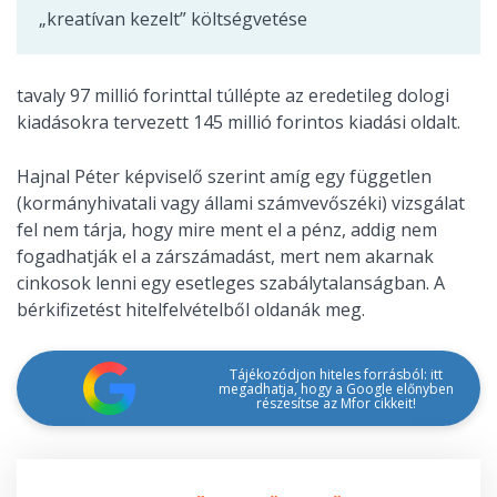
„kreatívan kezelt” költségvetése
tavaly 97 millió forinttal túllépte az eredetileg dologi
kiadásokra tervezett 145 millió forintos kiadási oldalt.
Hajnal Péter képviselő szerint amíg egy független
(kormányhivatali vagy állami számvevőszéki) vizsgálat
fel nem tárja, hogy mire ment el a pénz, addig nem
fogadhatják el a zárszámadást, mert nem akarnak
cinkosok lenni egy esetleges szabálytalanságban. A
bérkifizetést hitelfelvételből oldanák meg.
Tájékozódjon hiteles forrásból: itt
megadhatja, hogy a Google előnyben
részesítse az Mfor cikkeit!