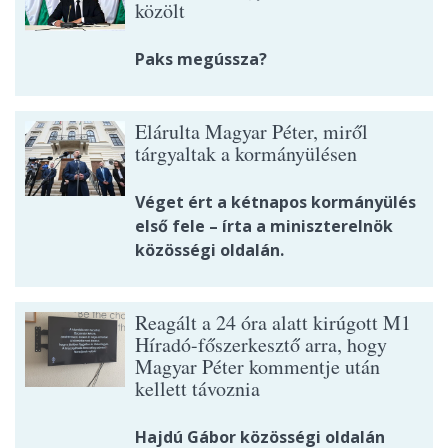
közölt
Paks megússza?
Elárulta Magyar Péter, miről
tárgyaltak a kormányülésen
Véget ért a kétnapos kormányülés
első fele – írta a miniszterelnök
közösségi oldalán.
Reagált a 24 óra alatt kirúgott M1
Híradó-főszerkesztő arra, hogy
Magyar Péter kommentje után
kellett távoznia
Hajdú Gábor közösségi oldalán