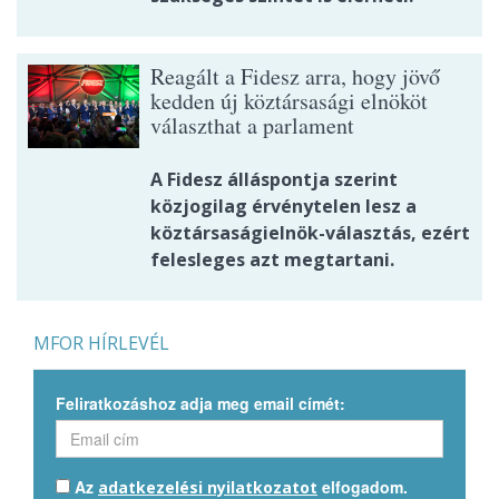
Reagált a Fidesz arra, hogy jövő
kedden új köztársasági elnököt
választhat a parlament
A Fidesz álláspontja szerint
közjogilag érvénytelen lesz a
köztársaságielnök-választás, ezért
felesleges azt megtartani.
MFOR HÍRLEVÉL
Feliratkozáshoz adja meg email címét:
Az
elfogadom.
adatkezelési nyilatkozatot