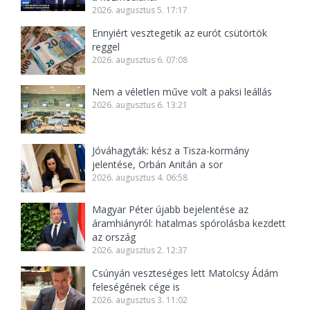
2026. augusztus 5. 17:17
Ennyiért vesztegetik az eurót csütörtök
reggel
2026. augusztus 6. 07:08
Nem a véletlen műve volt a paksi leállás
2026. augusztus 6. 13:21
Jóváhagyták: kész a Tisza-kormány
jelentése, Orbán Anitán a sor
2026. augusztus 4. 06:58
Magyar Péter újabb bejelentése az
áramhiányról: hatalmas spórolásba kezdett
az ország
2026. augusztus 2. 12:37
Csúnyán veszteséges lett Matolcsy Ádám
feleségének cége is
2026. augusztus 3. 11:02