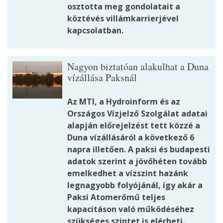
osztotta meg gondolatait a
köztévés villámkarrierjével
kapcsolatban.
Nagyon biztatóan alakulhat a Duna
vízállása Paksnál
Az MTI, a Hydroinform és az
Országos Vízjelző Szolgálat adatai
alapján előrejelzést tett közzé a
Duna vízállásáról a következő 6
napra illetően. A paksi és budapesti
adatok szerint a jövőhéten tovább
emelkedhet a vízszint hazánk
legnagyobb folyójánál, így akár a
Paksi Atomerőmű teljes
kapacitáson való működéséhez
szükséges szintet is elérheti.