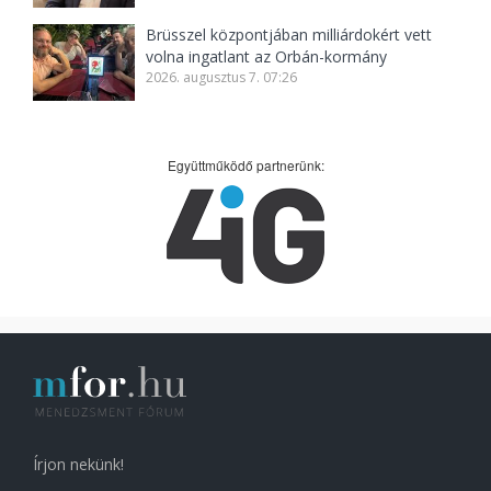
Brüsszel központjában milliárdokért vett
volna ingatlant az Orbán-kormány
2026. augusztus 7. 07:26
Együttműködő partnerünk:
Írjon nekünk!