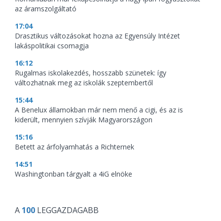
az áramszolgáltató
17:04
Drasztikus változásokat hozna az Egyensúly Intézet
lakáspolitikai csomagja
16:12
Rugalmas iskolakezdés, hosszabb szünetek: így
változhatnak meg az iskolák szeptembertől
15:44
A Benelux államokban már nem menő a cigi, és az is
kiderült, mennyien szívják Magyarországon
15:16
Betett az árfolyamhatás a Richternek
14:51
Washingtonban tárgyalt a 4iG elnöke
A
100
LEGGAZDAGABB