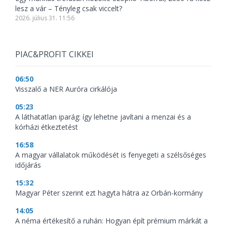
lesz a vár – Tényleg csak viccelt?
2026. július 31. 11:56
PIAC&PROFIT CIKKEI
06:50
Visszalő a NER Auróra cirkálója
05:23
A láthatatlan iparág: így lehetne javítani a menzai és a
kórházi étkeztetést
16:58
A magyar vállalatok működését is fenyegeti a szélsőséges
időjárás
15:32
Magyar Péter szerint ezt hagyta hátra az Orbán-kormány
14:05
A néma értékesítő a ruhán: Hogyan épít prémium márkát a