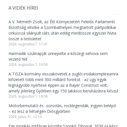
A VIDÉK HÍREI
A V. Németh Zsolt, az Élő Környezetért Felelős Parlamenti
Bizottság elnöke a Szombathelyen megtartott pártpolitikai
cirkusszá silányult ülés után eddig mindössze egyszer hívta
össze a testületet
2026. augusztus 7. 17:41
Harmadik szülinapját ünnepelte a kőszegi sehova sem
vezető híd
2026. augusztus 7. 16:58
A TISZA-kormány visszaköveteli a zuglói irodakomplexumra
kifizetett több mint 300 milliárd forintot - az ügy egyik
legnagyobb nyertese éppen az a Bayer Construct volt,
amely jelenleg Győrben egy 150 lakásos beruházásra készül
2026. augusztus 7. 16:58
Motorbemutató és -sorsolás, rocklegendák, ingyen belépő
– ez lesz a hétvégén Diósgyőrben
2026. július 31. 12:10
Egy munkás tréfásan közölte Szopkó Tiborral, 2030-ra kész