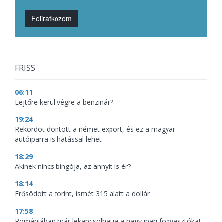
Feliratkozom
FRISS
06:11
Lejtőre kerül végre a benzinár?
19:24
Rekordot döntött a német export, és ez a magyar
autóiparra is hatással lehet
18:29
Akinek nincs bingója, az annyit is ér?
18:14
Erősödött a forint, ismét 315 alatt a dollár
17:58
Romániában már lekapcsolhatja a nagy ipari fogyasztókat