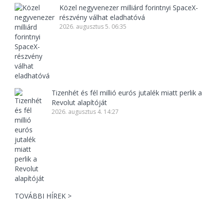
Közel negyvenezer milliárd forintnyi SpaceX-
részvény válhat eladhatóvá
2026. augusztus 5. 06:35
Tizenhét és fél millió eurós jutalék miatt perlik a
Revolut alapítóját
2026. augusztus 4. 14:27
TOVÁBBI HÍREK >