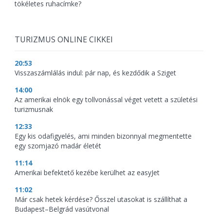
tökéletes ruhacímke?
TURIZMUS ONLINE CIKKEI
20:53
Visszaszámlálás indul: pár nap, és kezdődik a Sziget
14:00
Az amerikai elnök egy tollvonással véget vetett a születési
turizmusnak
12:33
Egy kis odafigyelés, ami minden bizonnyal megmentette
egy szomjazó madár életét
11:14
Amerikai befektető kezébe kerülhet az easyJet
11:02
Már csak hetek kérdése? Ősszel utasokat is szállíthat a
Budapest–Belgrád vasútvonal