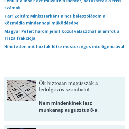
Lehullt a lepel: ezt művelte a Richter, befutottak a friss
számok
Tarr Zoltán: Miniszterként nincs beleszólásom a
közmédia mindennapi működésébe
Magyar Péter: három jelölt közül választhat államfőt a
Tisza frakciója
Hihetetlen mit hoztak létre mesterséges intelligenciával
Ők biztosan megússzák a
ledolgozós szombatot
Nem mindenkinek lesz
munkanap augusztus 8-a.