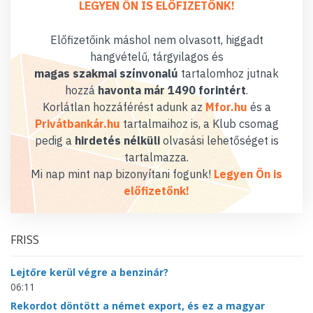
LEGYEN ÖN IS ELŐFIZETŐNK!
Előfizetőink máshol nem olvasott, higgadt
hangvételű, tárgyilagos és
magas szakmai színvonalú
tartalomhoz jutnak
hozzá
havonta már 1490 forintért
.
Korlátlan hozzáférést adunk az
Mfor.hu
és a
Privátbankár.hu
tartalmaihoz is, a Klub csomag
pedig a
hirdetés nélküli
olvasási lehetőséget is
tartalmazza.
Mi nap mint nap bizonyítani fogunk!
Legyen Ön is
előfizetőnk!
FRISS
Lejtőre kerül végre a benzinár?
06:11
Rekordot döntött a német export, és ez a magyar