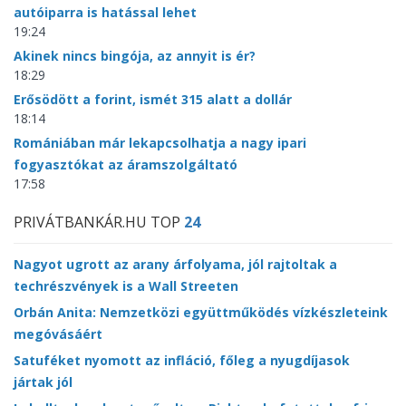
autóiparra is hatással lehet
19:24
Akinek nincs bingója, az annyit is ér?
18:29
Erősödött a forint, ismét 315 alatt a dollár
18:14
Romániában már lekapcsolhatja a nagy ipari
fogyasztókat az áramszolgáltató
17:58
PRIVÁTBANKÁR.HU TOP
24
Nagyot ugrott az arany árfolyama, jól rajtoltak a
techrészvények is a Wall Streeten
Orbán Anita: Nemzetközi együttműködés vízkészleteink
megóvásáért
Satuféket nyomott az infláció, főleg a nyugdíjasok
jártak jól