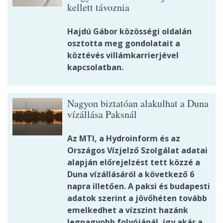
kellett távoznia
Hajdú Gábor közösségi oldalán
osztotta meg gondolatait a
köztévés villámkarrierjével
kapcsolatban.
Nagyon biztatóan alakulhat a Duna
vízállása Paksnál
Az MTI, a Hydroinform és az
Országos Vízjelző Szolgálat adatai
alapján előrejelzést tett közzé a
Duna vízállásáról a következő 6
napra illetően. A paksi és budapesti
adatok szerint a jövőhéten tovább
emelkedhet a vízszint hazánk
legnagyobb folyójánál, így akár a