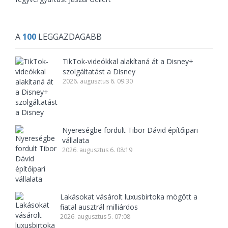
A
100
LEGGAZDAGABB
TikTok-videókkal alakítaná át a Disney+
szolgáltatást a Disney
2026. augusztus 6. 09:30
Nyereségbe fordult Tibor Dávid építőipari
vállalata
2026. augusztus 6. 08:19
Lakásokat vásárolt luxusbirtoka mögött a
fiatal ausztrál milliárdos
2026. augusztus 5. 07:08