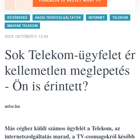
FOGLALJA LE HELYÉT MOST >>
KÖZÉRDEKŰ
HAZAI TÉVÉSZOLGÁLTATÓK
INTERNET
TELEKOM
MAGYAR TELEKOM
2023. OKTÓBER 5. 12:49
Sok Telekom-ügyfelet ér
kellemetlen meglepetés
- Ön is érintett?
mfor.hu
Más céghez küldi számos ügyfelét a Telekom, az
internetszolgáltatás marad, a TV-csomagokról később