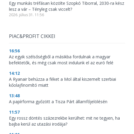
Egy munkás tréfásan közölte Szopkó Tiborral, 2030-ra kész
lesz a vár – Tényleg csak viccelt?
2026. július 31. 11:56
PIAC&PROFIT CIKKEI
16:56
Az egyik szélsőségből a másikba fordulnak a magyar
befektetők, és még csak most indulunk el az euró felé
14:12
A Ryanair behúzza a féket a Mol által kiszemelt szerbiai
kőolajfinomító miatt
13:48
A papírforma győzött a Tisza Párt államfőjelölésén
11:57
Egy rossz döntés százezrekbe kerülhet: mit ne tegyen, ha
bajba kerül az utazási irodája?