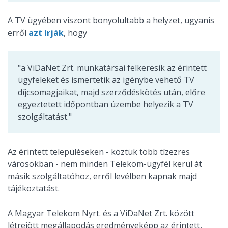
A TV ügyében viszont bonyolultabb a helyzet, ugyanis
erről
azt írják
, hogy
"a ViDaNet Zrt. munkatársai felkeresik az érintett
ügyfeleket és ismertetik az igénybe vehető TV
díjcsomagjaikat, majd szerződéskötés után, előre
egyeztetett időpontban üzembe helyezik a TV
szolgáltatást."
Az érintett településeken - köztük több tízezres
városokban - nem minden Telekom-ügyfél kerül át
másik szolgáltatóhoz, erről levélben kapnak majd
tájékoztatást.
A Magyar Telekom Nyrt. és a ViDaNet Zrt. között
létrejött megállapodás eredményeképp az érintett,