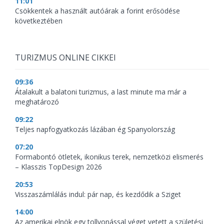
11:01
Csökkentek a használt autóárak a forint erősödése
következtében
TURIZMUS ONLINE CIKKEI
09:36
Átalakult a balatoni turizmus, a last minute ma már a
meghatározó
09:22
Teljes napfogyatkozás lázában ég Spanyolország
07:20
Formabontó ötletek, ikonikus terek, nemzetközi elismerés
– Klasszis TopDesign 2026
20:53
Visszaszámlálás indul: pár nap, és kezdődik a Sziget
14:00
Az amerikai elnök egy tollvonással véget vetett a születési