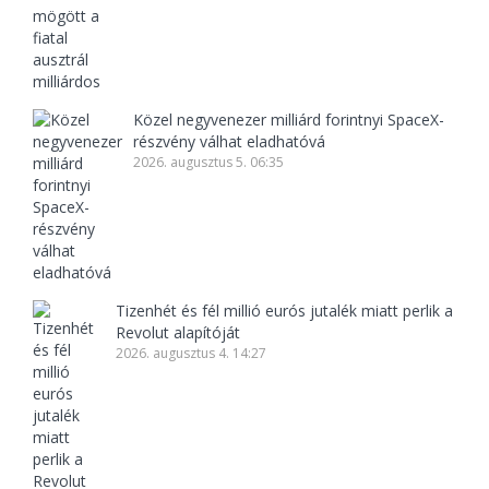
Közel negyvenezer milliárd forintnyi SpaceX-
részvény válhat eladhatóvá
2026. augusztus 5. 06:35
Tizenhét és fél millió eurós jutalék miatt perlik a
Revolut alapítóját
2026. augusztus 4. 14:27