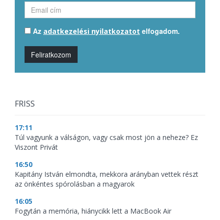
Az
elfogadom.
adatkezelési nyilatkozatot
Feliratkozom
FRISS
17:11
Túl vagyunk a válságon, vagy csak most jön a neheze? Ez
Viszont Privát
16:50
Kapitány István elmondta, mekkora arányban vettek részt
az önkéntes spórolásban a magyarok
16:05
Fogytán a memória, hiánycikk lett a MacBook Air