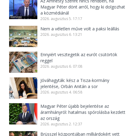
Az Amnesty szerint nincs rendben, ha
Magyar Péter dönt arról, hogy ki dolgozhat
a közmédiánál
2026. augusztus 5. 17:17
Nem a véletlen műve volt a paksi leállás
2026. augusztus 6. 13:21
Ennyiért vesztegetik az eurót csütörtök
reggel
2026. augusztus 6. 07:08
Jóváhagyták: kész a Tisza-kormány
jelentése, Orbán Anitán a sor
2026. augusztus 4. 06:58
Magyar Péter újabb bejelentése az
áramhiányról: hatalmas spórolásba kezdett
az ország
2026. augusztus 2. 12:37
Brüsszel központjában milliárdokért vett