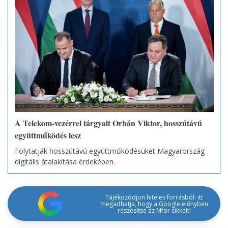
A Telekom-vezérrel tárgyalt Orbán Viktor, hosszútávú
együttműködés lesz
Folytatják hosszútávú együttműködésüket Magyarország
digitális átalakítása érdekében.
Tájékozódjon hiteles forrásból: itt
megadhatja, hogy a Google előnyben
részesítse az Mfor cikkeit!