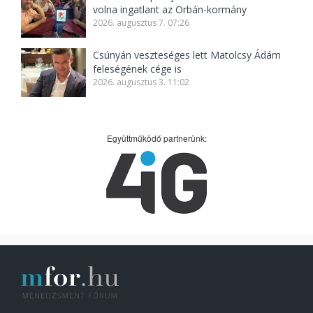
volna ingatlant az Orbán-kormány
2026. augusztus 7. 07:26
Csúnyán veszteséges lett Matolcsy Ádám
feleségének cége is
2026. augusztus 3. 11:02
Együttműködő partnerünk: