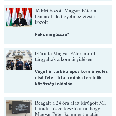
Jó hírt hozott Magyar Péter a
Dunáról, de figyelmeztetést is
közölt
Paks megússza?
Elárulta Magyar Péter, miről
tárgyaltak a kormányülésen
Véget ért a kétnapos kormányülés
első fele – írta a miniszterelnök
közösségi oldalán.
Reagált a 24 óra alatt kirúgott M1
Híradó-főszerkesztő arra, hogy
Magyar Péter kommentje után