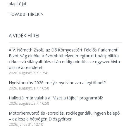
TOVÁBBI HÍREK >
A VIDÉK HÍREI
A V. Németh Zsolt, az Élő Környezetért Felelős Parlamenti
Bizottság elnöke a Szombathelyen megtartott pártpolitikai
cirkusszá silányult ülés után eddig mindössze egyszer hívta
össze a testületet
2026. augusztus 7. 17:41
Nyelvtanulás 2026: melyik nyelv hozza a legtöbbet?
2026. augusztus 7. 16:58
Hallottál már valaha a "Vizet a tájba" programról?
2026. augusztus 7. 16:58
Motorbemutató és -sorsolás, rocklegendák, ingyen belépő
– ez lesz a hétvégén Diósgyőrben
2026. július 31. 12:10