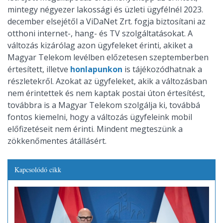
mintegy négyezer lakossági és üzleti ügyfélnél 2023.
december elsejétől a ViDaNet Zrt. fogja biztosítani az
otthoni internet-, hang- és TV szolgáltatásokat. A
változás kizárólag azon ügyfeleket érinti, akiket a
Magyar Telekom levélben előzetesen szeptemberben
értesített, illetve
honlapunkon
is tájékozódhatnak a
részletekről. Azokat az ügyfeleket, akik a változásban
nem érintettek és nem kaptak postai úton értesítést,
továbbra is a Magyar Telekom szolgálja ki, továbbá
fontos kiemelni, hogy a változás ügyfeleink mobil
előfizetéseit nem érinti. Mindent megteszünk a
zökkenőmentes átállásért.
Kapcsolódó cikk