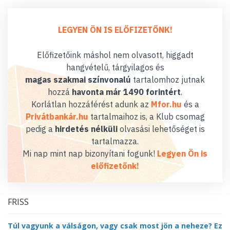
LEGYEN ÖN IS ELŐFIZETŐNK!
Előfizetőink máshol nem olvasott, higgadt
hangvételű, tárgyilagos és
magas szakmai színvonalú
tartalomhoz jutnak
hozzá
havonta már 1490 forintért
.
Korlátlan hozzáférést adunk az
Mfor.hu
és a
Privátbankár.hu
tartalmaihoz is, a Klub csomag
pedig a
hirdetés nélküli
olvasási lehetőséget is
tartalmazza.
Mi nap mint nap bizonyítani fogunk!
Legyen Ön is
előfizetőnk!
FRISS
Túl vagyunk a válságon, vagy csak most jön a neheze? Ez