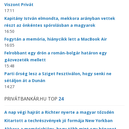
Viszont Privát
17:11
Kapitány István elmondta, mekkora arányban vettek
részt az önkéntes spórolásban a magyarok
16:50
Fogytán a memória, hiánycikk lett a MacBook Air
16:05
Felrobbant egy drón a román-bolgár határon egy
gázvezeték mellett
15:48
Parti őrség lesz a Sziget Fesztiválon, hogy senki ne
sétáljon át a Dunán
14:27
PRIVÁTBANKÁR.HU TOP
24
A nap végi hajrát a Richter nyerte a magyar tőzsdén
Kitartott a techrészvények jó formája New Yorkban
Akkora a memóriahiány, hogy több mint egy hónapot