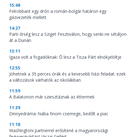
15:48
Felrobbant egy drón a román-bolgár határon egy
gázvezeték mellett
14:27
Parti őrség lesz a Sziget Fesztiválon, hogy senki ne sétáljon
át a Dunán
13:11
Igaza volt a fogadóknak: Ő lesz a Tisza Párt elnökjelöltje
12:55
Jöhetnek a 35 perces órák és a kevesebb házi feladat: ezek
a változások várhatók az iskolákban
11:59
A Balatonon már sziesztáznak az éttermek
11:39
Dinnyedráma: hiába finom csemege, bedőlt a piac
11:18
Washingtoni partnerrel erősítené a magyarországi
fegyvergyártást Jászai Gellért