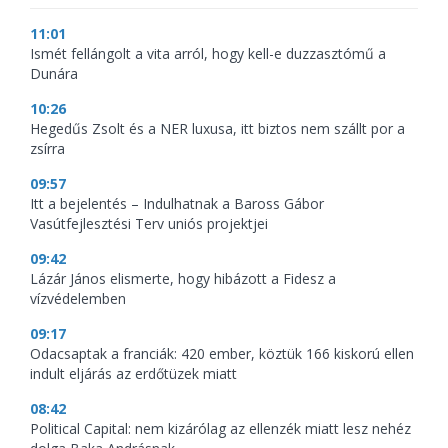
11:01
Ismét fellángolt a vita arról, hogy kell-e duzzasztómű a
Dunára
10:26
Hegedűs Zsolt és a NER luxusa, itt biztos nem szállt por a
zsírra
09:57
Itt a bejelentés – Indulhatnak a Baross Gábor
Vasútfejlesztési Terv uniós projektjei
09:42
Lázár János elismerte, hogy hibázott a Fidesz a
vízvédelemben
09:17
Odacsaptak a franciák: 420 ember, köztük 166 kiskorú ellen
indult eljárás az erdőtüzek miatt
08:42
Political Capital: nem kizárólag az ellenzék miatt lesz nehéz