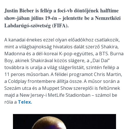
Justin Bieber is fellép a foci-vb döntőjének halftime
show-jában július 19-én – jelentette be a Nemzetközi
Labdarúgó-szövetség (FIFA).
A kanadai énekes ezzel olyan előadókhoz csatlakozik,
mint a világbajnokság hivatalos dalát szerző Shakira,
Madonna és a dél-koreai K-pop-együttes, a BTS. Burna
Boy, akinek Shakirával közös slágere, a „Dai Dai”
továbbra is uralja a világ slágerlistáit, szintén fellép a
11 perces műsorban. A félidei programot Chris Martin,
a Coldplay frontembere állítja össze. A műsor során a
Szezám utca és a Muppet Show szereplői is feltűnnek
majd a New Jersey-i MetLife Stadionban – számol be
róla a
Telex.