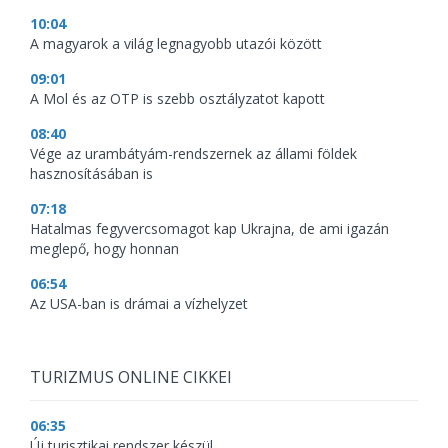
10:04
A magyarok a világ legnagyobb utazói között
09:01
A Mol és az OTP is szebb osztályzatot kapott
08:40
Vége az urambátyám-rendszernek az állami földek
hasznosításában is
07:18
Hatalmas fegyvercsomagot kap Ukrajna, de ami igazán
meglepő, hogy honnan
06:54
Az USA-ban is drámai a vízhelyzet
TURIZMUS ONLINE CIKKEI
06:35
Új turisztikai rendszer készül