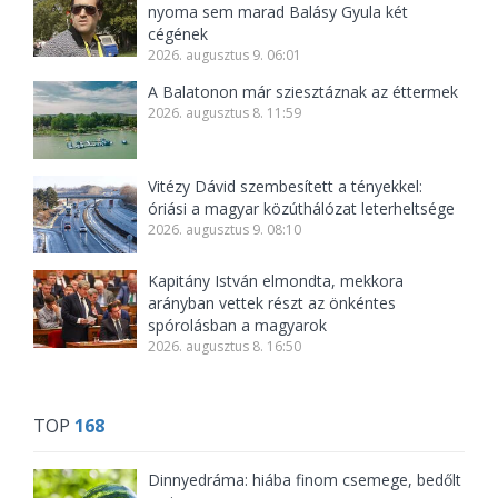
nyoma sem marad Balásy Gyula két
cégének
2026. augusztus 9. 06:01
A Balatonon már sziesztáznak az éttermek
2026. augusztus 8. 11:59
Vitézy Dávid szembesített a tényekkel:
óriási a magyar közúthálózat leterheltsége
2026. augusztus 9. 08:10
Kapitány István elmondta, mekkora
arányban vettek részt az önkéntes
spórolásban a magyarok
2026. augusztus 8. 16:50
TOP
168
Dinnyedráma: hiába finom csemege, bedőlt