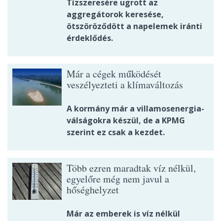
Tízszeresére ugrott az
aggregátorok keresése,
ötszöröződött a napelemek iránti
érdeklődés.
Már a cégek működését
veszélyezteti a klímaváltozás
A kormány már a villamosenergia-
válságokra készül, de a KPMG
szerint ez csak a kezdet.
Több ezren maradtak víz nélkül,
egyelőre még nem javul a
hőséghelyzet
Már az emberek is víz nélkül