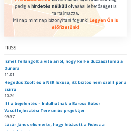
pedig a
hirdetés nélküli
olvasási lehetőséget is
tartalmazza.
Mi nap mint nap bizonyítani fogunk!
Legyen Ön is
előfizetőnk!
FRISS
Ismét fellángolt a vita arról, hogy kell-e duzzasztómű a
Dunára
11:01
Hegedűs Zsolt és a NER luxusa, itt biztos nem szállt por a
zsírra
10:26
Itt a bejelentés – Indulhatnak a Baross Gábor
Vasútfejlesztési Terv uniós projektjei
09:57
Lázár János elismerte, hogy hibázott a Fidesz a