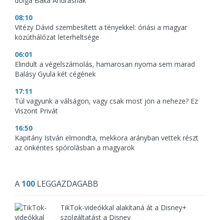
dolga Baka Andrásnak
08:10
Vitézy Dávid szembesített a tényekkel: óriási a magyar
közúthálózat leterheltsége
06:01
Elindult a végelszámolás, hamarosan nyoma sem marad
Balásy Gyula két cégének
17:11
Túl vagyunk a válságon, vagy csak most jön a neheze? Ez
Viszont Privát
16:50
Kapitány István elmondta, mekkora arányban vettek részt
az önkéntes spórolásban a magyarok
A
100
LEGGAZDAGABB
TikTok-videókkal alakítaná át a Disney+
szolgáltatást a Disney