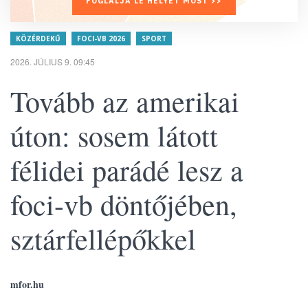
FOGLALJA LE HELYÉT MOST >>
KÖZÉRDEKŰ
FOCI-VB 2026
SPORT
2026. JÚLIUS 9. 09:45
Tovább az amerikai
úton: sosem látott
félidei parádé lesz a
foci-vb döntőjében,
sztárfellépőkkel
mfor.hu