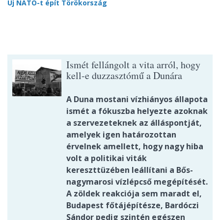
Új NATO-t épít Törökország
Ismét fellángolt a vita arról, hogy
kell-e duzzasztómű a Dunára
A Duna mostani vízhiányos állapota
ismét a fókuszba helyezte azoknak
a szervezeteknek az álláspontját,
amelyek igen határozottan
érvelnek amellett, hogy nagy hiba
volt a politikai viták
kereszttüzében leállítani a Bős-
nagymarosi vízlépcső megépítését.
A zöldek reakciója sem maradt el,
Budapest főtájépítésze, Bardóczi
Sándor pedig szintén egészen