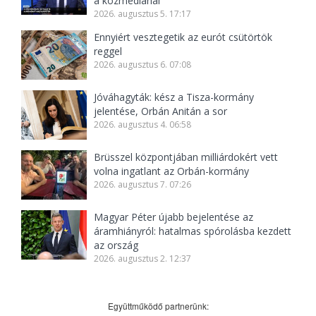
a közmédiánál
2026. augusztus 5. 17:17
Ennyiért vesztegetik az eurót csütörtök
reggel
2026. augusztus 6. 07:08
Jóváhagyták: kész a Tisza-kormány
jelentése, Orbán Anitán a sor
2026. augusztus 4. 06:58
Brüsszel központjában milliárdokért vett
volna ingatlant az Orbán-kormány
2026. augusztus 7. 07:26
Magyar Péter újabb bejelentése az
áramhiányról: hatalmas spórolásba kezdett
az ország
2026. augusztus 2. 12:37
Együttműködő partnerünk: