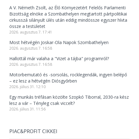
A V. Németh Zsolt, az Élő Környezetért Felelős Parlamenti
Bizottság elnöke a Szombathelyen megtartott pártpolitikai
cirkusszá silányult ülés után eddig mindössze egyszer hívta
össze a testületet
2026. augusztus 7. 17:41
Most hétvégén Joskar-Ola Napok Szombathelyen
2026. augusztus 7. 16:58
Hallottál már valaha a "Vizet a tájba" programról?
2026. augusztus 7. 16:58
Motorbemutató és -sorsolás, rocklegendák, ingyen belépő
– ez lesz a hétvégén Diósgyőrben
2026. július 31. 12:10
Egy munkás tréfásan közölte Szopkó Tiborral, 2030-ra kész
lesz a vár – Tényleg csak viccelt?
2026. július 31. 11:56
PIAC&PROFIT CIKKEI