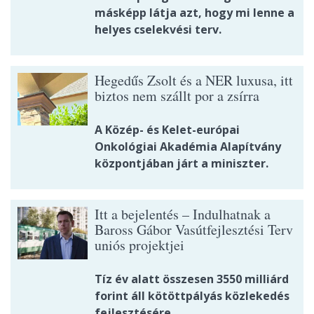
másképp látja azt, hogy mi lenne a
helyes cselekvési terv.
Hegedűs Zsolt és a NER luxusa, itt
biztos nem szállt por a zsírra
A Közép- és Kelet-európai
Onkológiai Akadémia Alapítvány
központjában járt a miniszter.
Itt a bejelentés – Indulhatnak a
Baross Gábor Vasútfejlesztési Terv
uniós projektjei
Tíz év alatt összesen 3550 milliárd
forint áll kötöttpályás közlekedés
fejlesztésére.