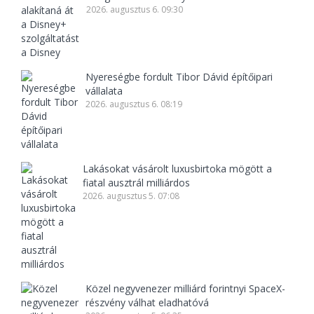
2026. augusztus 6. 09:30
Nyereségbe fordult Tibor Dávid építőipari
vállalata
2026. augusztus 6. 08:19
Lakásokat vásárolt luxusbirtoka mögött a
fiatal ausztrál milliárdos
2026. augusztus 5. 07:08
Közel negyvenezer milliárd forintnyi SpaceX-
részvény válhat eladhatóvá