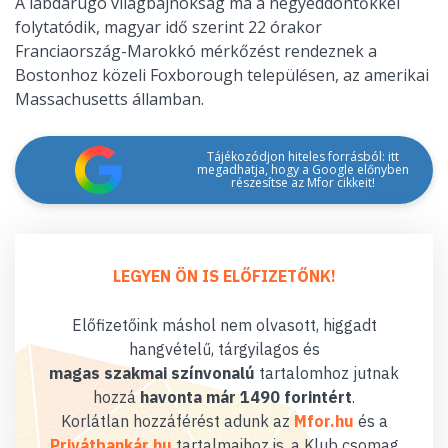
A labdarúgó világbajnokság ma a negyeddöntőkkel
folytatódik, magyar idő szerint 22 órakor
Franciaország-Marokkó mérkőzést rendeznek a
Bostonhoz közeli Foxborough településen, az amerikai
Massachusetts államban.
Tájékozódjon hiteles forrásból: itt
megadhatja, hogy a Google előnyben
részesítse az Mfor cikkeit!
LEGYEN ÖN IS ELŐFIZETŐNK!
Előfizetőink máshol nem olvasott, higgadt
hangvételű, tárgyilagos és
magas szakmai színvonalú
tartalomhoz jutnak
hozzá
havonta már 1490 forintért
.
Korlátlan hozzáférést adunk az
Mfor.hu
és a
Privátbankár.hu
tartalmaihoz is, a Klub csomag