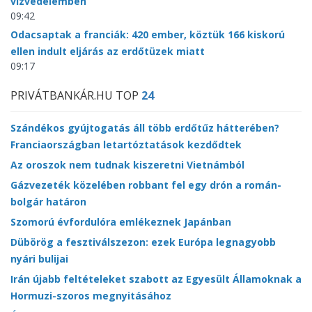
vízvédelemben
09:42
Odacsaptak a franciák: 420 ember, köztük 166 kiskorú
ellen indult eljárás az erdőtüzek miatt
09:17
PRIVÁTBANKÁR.HU TOP
24
Szándékos gyújtogatás áll több erdőtűz hátterében?
Franciaországban letartóztatások kezdődtek
Az oroszok nem tudnak kiszeretni Vietnámból
Gázvezeték közelében robbant fel egy drón a román-
bolgár határon
Szomorú évfordulóra emlékeznek Japánban
Dübörög a fesztiválszezon: ezek Európa legnagyobb
nyári bulijai
Irán újabb feltételeket szabott az Egyesült Államoknak a
Hormuzi-szoros megnyitásához