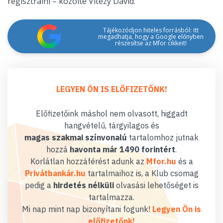
regisztrálni – közölte Vitézy Dávid.
Tájékozódjon hiteles forrásból: itt
megadhatja, hogy a Google előnyben
részesítse az Mfor cikkeit!
LEGYEN ÖN IS ELŐFIZETŐNK!
Előfizetőink máshol nem olvasott, higgadt
hangvételű, tárgyilagos és
magas szakmai színvonalú
tartalomhoz jutnak
hozzá
havonta már 1490 forintért
.
Korlátlan hozzáférést adunk az
Mfor.hu
és a
Privátbankár.hu
tartalmaihoz is, a Klub csomag
pedig a
hirdetés nélküli
olvasási lehetőséget is
tartalmazza.
Mi nap mint nap bizonyítani fogunk!
Legyen Ön is
előfizetőnk!