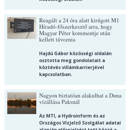
Reagált a 24 óra alatt kirúgott M1
Híradó-főszerkesztő arra, hogy
Magyar Péter kommentje után
kellett távoznia
Hajdú Gábor közösségi oldalán
osztotta meg gondolatait a
köztévés villámkarrierjével
kapcsolatban.
Nagyon biztatóan alakulhat a Duna
vízállása Paksnál
Az MTI, a Hydroinform és az
Országos Vízjelző Szolgálat adatai
alapján előrejelzést tett közzé a