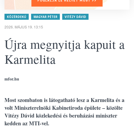
FOGLALJA LE HELYÉT MOST >>
KÖZÉRDEKŰ
MAGYAR PÉTER
VITÉZY DÁVID
2026. MÁJUS 19. 13:15
Újra megnyitja kapuit a
Karmelita
mfor.hu
Most szombaton is látogatható lesz a Karmelita és a
volt Miniszterelnöki Kabinetiroda épülete – közölte
Vitézy Dávid közlekedési és beruházási miniszter
kedden az MTI-vel.