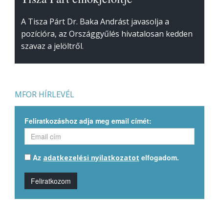
A Tisza Párt Dr. Baka Andrást javasolja a
pozícióra, az Országgyűlés hivatalosan kedden
szavaz a jelöltről.
MFOR HÍRLEVÉL
Feliratkozáshoz adja meg email címét:
Az
elfogadom.
adatkezelési nyilatkozatot
Feliratkozom