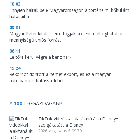
10:03
Ennyien haltak bele Magyarországon a történelmi hőhullám
hatásaiba
09:31
Magyar Péter kitálalt: erre fogják költeni a felfoghatatlan
mennyiségű uniós forrást
06:11
Lejtőre kerül végre a benzinár?
19:24
Rekordot döntött a német export, és ez a magyar
autóiparra is hatással lehet
A
100
LEGGAZDAGABB
TikTok-videókkal alakítaná át a Disney+
szolgáltatást a Disney
2026. augusztus 6. 09:30