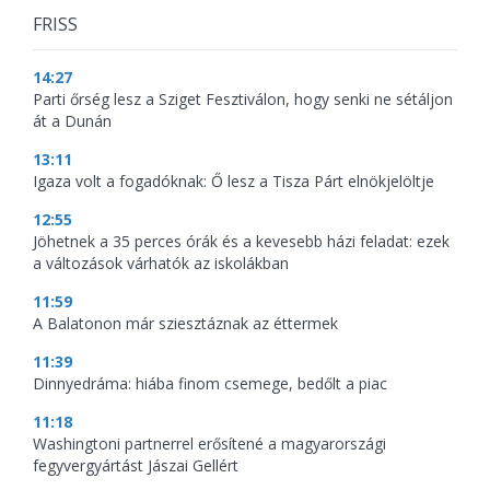
FRISS
14:27
Parti őrség lesz a Sziget Fesztiválon, hogy senki ne sétáljon
át a Dunán
13:11
Igaza volt a fogadóknak: Ő lesz a Tisza Párt elnökjelöltje
12:55
Jöhetnek a 35 perces órák és a kevesebb házi feladat: ezek
a változások várhatók az iskolákban
11:59
A Balatonon már sziesztáznak az éttermek
11:39
Dinnyedráma: hiába finom csemege, bedőlt a piac
11:18
Washingtoni partnerrel erősítené a magyarországi
fegyvergyártást Jászai Gellért