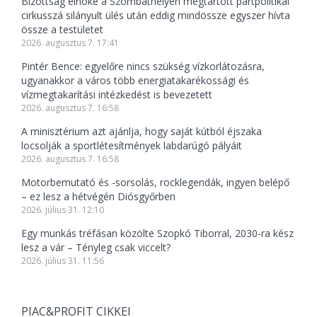
Bizottság elnöke a Szombathelyen megtartott pártpolitikai
cirkusszá silányult ülés után eddig mindössze egyszer hívta
össze a testületet
2026. augusztus 7. 17:41
Pintér Bence: egyelőre nincs szükség vízkorlátozásra,
ugyanakkor a város több energiatakarékossági és
vízmegtakarítási intézkedést is bevezetett
2026. augusztus 7. 16:58
A minisztérium azt ajánlja, hogy saját kútból éjszaka
locsolják a sportlétesítmények labdarúgó pályáit
2026. augusztus 7. 16:58
Motorbemutató és -sorsolás, rocklegendák, ingyen belépő
– ez lesz a hétvégén Diósgyőrben
2026. július 31. 12:10
Egy munkás tréfásan közölte Szopkó Tiborral, 2030-ra kész
lesz a vár – Tényleg csak viccelt?
2026. július 31. 11:56
PIAC&PROFIT CIKKEI