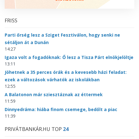
FRISS
Parti őrség lesz a Sziget Fesztiválon, hogy senki ne
sétáljon át a Dunán
14:27
Igaza volt a fogadóknak: Ő lesz a Tisza Párt elnökjelöltje
13:11
Jöhetnek a 35 perces órák és a kevesebb házi feladat:
ezek a változások várhatók az iskolákban
12:55
A Balatonon már sziesztáznak az éttermek
11:59
Dinnyedráma: hiába finom csemege, bedőlt a piac
11:39
PRIVÁTBANKÁR.HU TOP
24