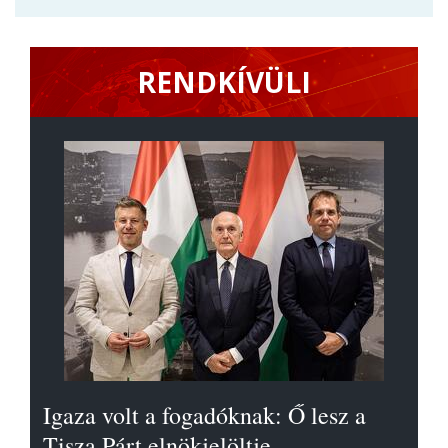
RENDKÍVÜLI
Igaza volt a fogadóknak: Ő lesz a
Tisza Párt elnökjelöltje