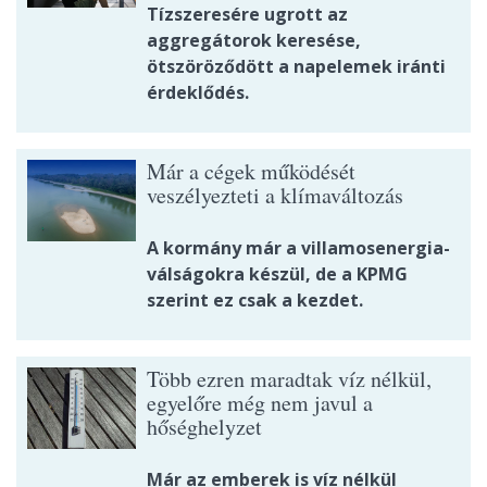
Tízszeresére ugrott az
aggregátorok keresése,
ötszöröződött a napelemek iránti
érdeklődés.
Már a cégek működését
veszélyezteti a klímaváltozás
A kormány már a villamosenergia-
válságokra készül, de a KPMG
szerint ez csak a kezdet.
Több ezren maradtak víz nélkül,
egyelőre még nem javul a
hőséghelyzet
Már az emberek is víz nélkül