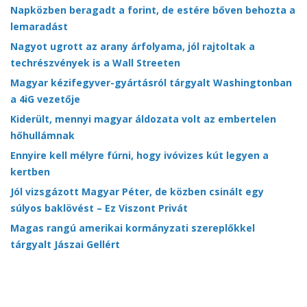
Napközben beragadt a forint, de estére bőven behozta a
lemaradást
Nagyot ugrott az arany árfolyama, jól rajtoltak a
techrészvények is a Wall Streeten
Magyar kézifegyver-gyártásról tárgyalt Washingtonban
a 4iG vezetője
Kiderült, mennyi magyar áldozata volt az embertelen
hőhullámnak
Ennyire kell mélyre fúrni, hogy ivóvizes kút legyen a
kertben
Jól vizsgázott Magyar Péter, de közben csinált egy
súlyos baklövést – Ez Viszont Privát
Magas rangú amerikai kormányzati szereplőkkel
tárgyalt Jászai Gellért