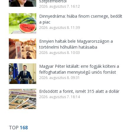
szeptembertől
2026. augusztus 7. 16:12
Dinnyedráma: hiába finom csemege, bedőlt
a piac
2026. augusztus 8. 11:39
Ennyien haltak bele Magyarországon a
történelmi hőhullám hatásaiba
2026. augusztus 8. 10:03
Magyar Péter kitálalt: erre fogják költeni a
felfoghatatlan mennyiségű uniós forrást
2026. augusztus 8. 09:31
Erősödött a forint, ismét 315 alatt a dollár
2026. augusztus 7. 18:14
TOP
168