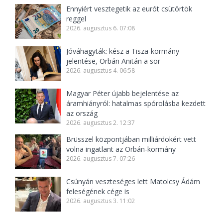
Ennyiért vesztegetik az eurót csütörtök
reggel
2026. augusztus 6. 07:08
Jóváhagyták: kész a Tisza-kormány
jelentése, Orbán Anitán a sor
2026. augusztus 4. 06:58
Magyar Péter újabb bejelentése az
áramhiányról: hatalmas spórolásba kezdett
az ország
2026. augusztus 2. 12:37
Brüsszel központjában milliárdokért vett
volna ingatlant az Orbán-kormány
2026. augusztus 7. 07:26
Csúnyán veszteséges lett Matolcsy Ádám
feleségének cége is
2026. augusztus 3. 11:02