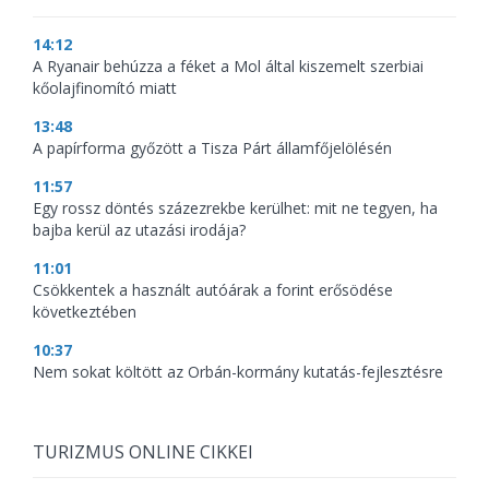
14:12
A Ryanair behúzza a féket a Mol által kiszemelt szerbiai
kőolajfinomító miatt
13:48
A papírforma győzött a Tisza Párt államfőjelölésén
11:57
Egy rossz döntés százezrekbe kerülhet: mit ne tegyen, ha
bajba kerül az utazási irodája?
11:01
Csökkentek a használt autóárak a forint erősödése
következtében
10:37
Nem sokat költött az Orbán-kormány kutatás-fejlesztésre
TURIZMUS ONLINE CIKKEI