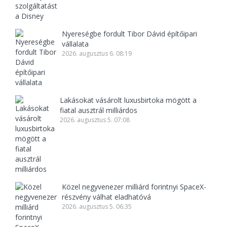
Nyereségbe fordult Tibor Dávid építőipari
vállalata
2026. augusztus 6. 08:19
Lakásokat vásárolt luxusbirtoka mögött a
fiatal ausztrál milliárdos
2026. augusztus 5. 07:08
Közel negyvenezer milliárd forintnyi SpaceX-
részvény válhat eladhatóvá
2026. augusztus 5. 06:35