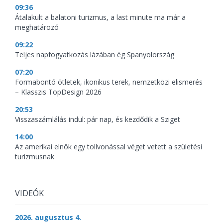
09:36
Átalakult a balatoni turizmus, a last minute ma már a
meghatározó
09:22
Teljes napfogyatkozás lázában ég Spanyolország
07:20
Formabontó ötletek, ikonikus terek, nemzetközi elismerés
– Klasszis TopDesign 2026
20:53
Visszaszámlálás indul: pár nap, és kezdődik a Sziget
14:00
Az amerikai elnök egy tollvonással véget vetett a születési
turizmusnak
VIDEÓK
2026. augusztus 4.