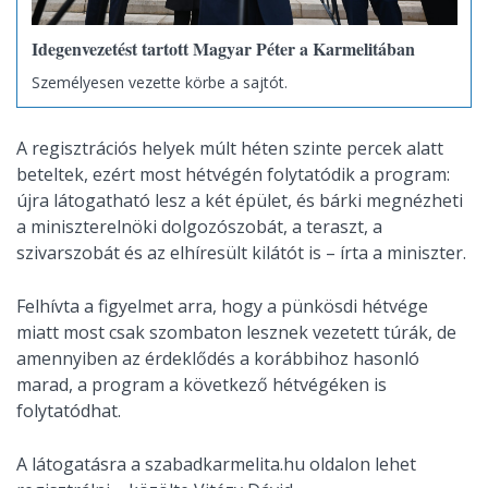
Idegenvezetést tartott Magyar Péter a Karmelitában
Személyesen vezette körbe a sajtót.
A regisztrációs helyek múlt héten szinte percek alatt
beteltek, ezért most hétvégén folytatódik a program:
újra látogatható lesz a két épület, és bárki megnézheti
a miniszterelnöki dolgozószobát, a teraszt, a
szivarszobát és az elhíresült kilátót is – írta a miniszter.
Felhívta a figyelmet arra, hogy a pünkösdi hétvége
miatt most csak szombaton lesznek vezetett túrák, de
amennyiben az érdeklődés a korábbihoz hasonló
marad, a program a következő hétvégéken is
folytatódhat.
A látogatásra a szabadkarmelita.hu oldalon lehet