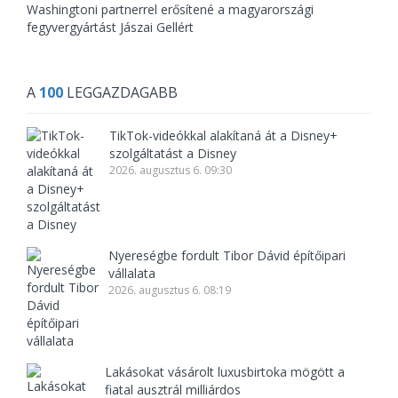
Washingtoni partnerrel erősítené a magyarországi
fegyvergyártást Jászai Gellért
A
100
LEGGAZDAGABB
TikTok-videókkal alakítaná át a Disney+
szolgáltatást a Disney
2026. augusztus 6. 09:30
Nyereségbe fordult Tibor Dávid építőipari
vállalata
2026. augusztus 6. 08:19
Lakásokat vásárolt luxusbirtoka mögött a
fiatal ausztrál milliárdos