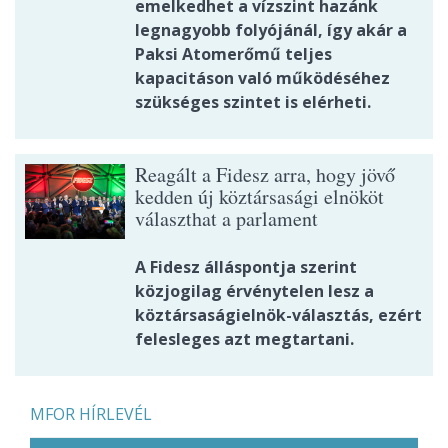
emelkedhet a vízszint hazánk
legnagyobb folyójánál, így akár a
Paksi Atomerőmű teljes
kapacitáson való működéséhez
szükséges szintet is elérheti.
Reagált a Fidesz arra, hogy jövő
kedden új köztársasági elnököt
választhat a parlament
A Fidesz álláspontja szerint
közjogilag érvénytelen lesz a
köztársaságielnök-választás, ezért
felesleges azt megtartani.
MFOR HÍRLEVÉL