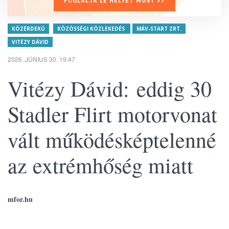
FOGLALJA LE HELYÉT MOST >>
KÖZÉRDEKŰ
KÖZÖSSÉGI KÖZLEKEDÉS
MÁV-START ZRT.
VITÉZY DÁVID
2026. JÚNIUS 30. 19:47
Vitézy Dávid: eddig 30
Stadler Flirt motorvonat
vált működésképtelenné
az extrémhőség miatt
mfor.hu