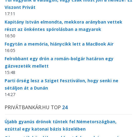
Viszont Privát
17:11
Kapitány István elmondta, mekkora arányban vettek
részt az önkéntes spórolásban a magyarok
16:50
Fogytán a memória, hiánycikk lett a MacBook Air
16:05
Felrobbant egy drón a román-bolgár határon egy
gázvezeték mellett
15:48
Parti őrség lesz a Sziget Fesztiválon, hogy senki ne
sétáljon át a Dunán
14:27
PRIVÁTBANKÁR.HU TOP
24
Újabb gyanús drónok tűntek fel Németországban,
ezúttal egy katonai bázis közelében