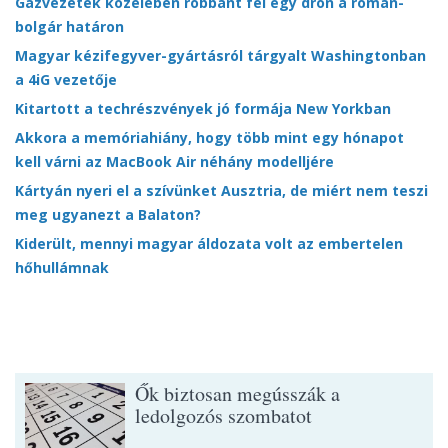
Gázvezeték közelében robbant fel egy drón a román-
bolgár határon
Magyar kézifegyver-gyártásról tárgyalt Washingtonban
a 4iG vezetője
Kitartott a techrészvények jó formája New Yorkban
Akkora a memóriahiány, hogy több mint egy hónapot
kell várni az MacBook Air néhány modelljére
Kártyán nyeri el a szívünket Ausztria, de miért nem teszi
meg ugyanezt a Balaton?
Kiderült, mennyi magyar áldozata volt az embertelen
hőhullámnak
Ők biztosan megússzák a
ledolgozós szombatot