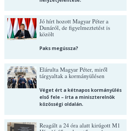
helyzetjelentése.
Jó hírt hozott Magyar Péter a
Dunáról, de figyelmeztetést is
közölt
Paks megússza?
Elárulta Magyar Péter, miről
tárgyaltak a kormányülésen
Véget ért a kétnapos kormányülés
első fele – írta a miniszterelnök
közösségi oldalán.
Reagált a 24 óra alatt kirúgott M1