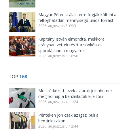
Magyar Péter kitálalt: erre fogják költeni a
felfoghatatlan mennyiségű uniós forrást
2026. augusztus 8. 09:31
Kapitány István elmondta, mekkora
arányban vettek részt az önkéntes
spórolásban a magyarok
2026. augusztus 8. 16:50
TOP
168
Most érkezett: ezek az árak jelenhetnek
meg holnap a benzinkutak kijelzőin
2026. augusztus 4. 11:24
Pénteken jön csak az igazi buli a
benzinkutakon
2026. augusztus 6. 12:44