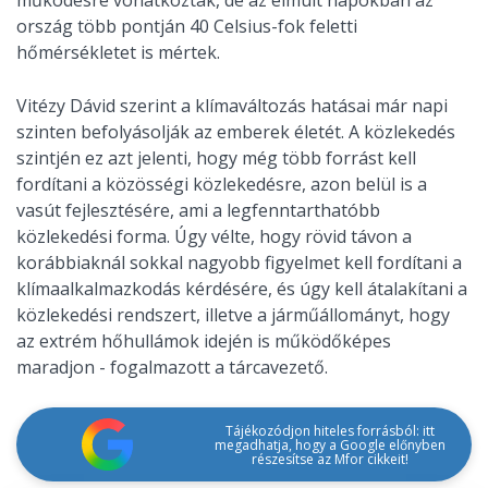
működésre vonatkoztak, de az elmúlt napokban az
ország több pontján 40 Celsius-fok feletti
hőmérsékletet is mértek.
Vitézy Dávid szerint a klímaváltozás hatásai már napi
szinten befolyásolják az emberek életét. A közlekedés
szintjén ez azt jelenti, hogy még több forrást kell
fordítani a közösségi közlekedésre, azon belül is a
vasút fejlesztésére, ami a legfenntarthatóbb
közlekedési forma. Úgy vélte, hogy rövid távon a
korábbiaknál sokkal nagyobb figyelmet kell fordítani a
klímaalkalmazkodás kérdésére, és úgy kell átalakítani a
közlekedési rendszert, illetve a járműállományt, hogy
az extrém hőhullámok idején is működőképes
maradjon - fogalmazott a tárcavezető.
Tájékozódjon hiteles forrásból: itt
megadhatja, hogy a Google előnyben
részesítse az Mfor cikkeit!