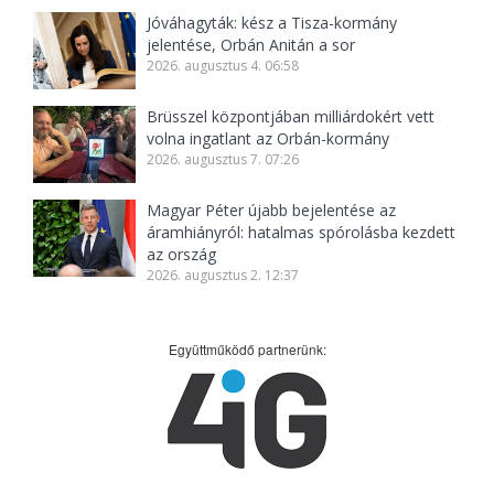
Jóváhagyták: kész a Tisza-kormány
jelentése, Orbán Anitán a sor
2026. augusztus 4. 06:58
Brüsszel központjában milliárdokért vett
volna ingatlant az Orbán-kormány
2026. augusztus 7. 07:26
Magyar Péter újabb bejelentése az
áramhiányról: hatalmas spórolásba kezdett
az ország
2026. augusztus 2. 12:37
Együttműködő partnerünk: