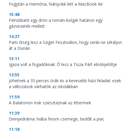
Fogytán a memória, hiánycikk lett a MacBook Air
15:48
Felrobbant egy drón a román-bolgár határon egy
gázvezeték mellett
14:27
Parti őrség lesz a Sziget Fesztiválon, hogy senki ne sétáljon
át a Dunán
13:11
Igaza volt a fogadóknak: Ő lesz a Tisza Párt elnökjelöltje
12:55
Jöhetnek a 35 perces órák és a kevesebb házi feladat: ezek
a változások várhatók az iskolákban
11:59
A Balatonon már sziesztáznak az éttermek
11:39
Dinnyedráma: hiába finom csemege, bedőlt a piac
11:18