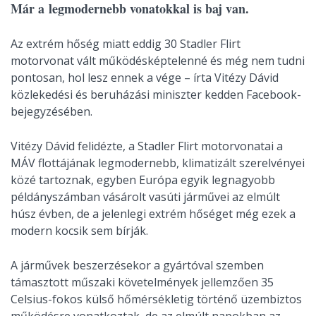
Már a legmodernebb vonatokkal is baj van.
Az extrém hőség miatt eddig 30 Stadler Flirt
motorvonat vált működésképtelenné és még nem tudni
pontosan, hol lesz ennek a vége – írta Vitézy Dávid
közlekedési és beruházási miniszter kedden Facebook-
bejegyzésében.
Vitézy Dávid felidézte, a Stadler Flirt motorvonatai a
MÁV flottájának legmodernebb, klimatizált szerelvényei
közé tartoznak, egyben Európa egyik legnagyobb
példányszámban vásárolt vasúti járművei az elmúlt
húsz évben, de a jelenlegi extrém hőséget még ezek a
modern kocsik sem bírják.
A járművek beszerzésekor a gyártóval szemben
támasztott műszaki követelmények jellemzően 35
Celsius-fokos külső hőmérsékletig történő üzembiztos