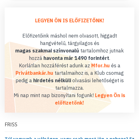
LEGYEN ÖN IS ELŐFIZETŐNK!
Előfizetőink máshol nem olvasott, higgadt
hangvételű, tárgyilagos és
magas szakmai színvonalú
tartalomhoz jutnak
hozzá
havonta már 1490 forintért
.
Korlátlan hozzáférést adunk az
Mfor.hu
és a
Privátbankár.hu
tartalmaihoz is, a Klub csomag
pedig a
hirdetés nélküli
olvasási lehetőséget is
tartalmazza.
Mi nap mint nap bizonyítani fogunk!
Legyen Ön is
előfizetőnk!
FRISS
Túl vagyunk a válságon, vagy csak most jön a neheze? Ez