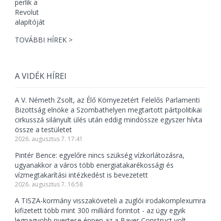
TOVÁBBI HÍREK >
A VIDÉK HÍREI
A V. Németh Zsolt, az Élő Környezetért Felelős Parlamenti
Bizottság elnöke a Szombathelyen megtartott pártpolitikai
cirkusszá silányult ülés után eddig mindössze egyszer hívta
össze a testületet
2026. augusztus 7. 17:41
Pintér Bence: egyelőre nincs szükség vízkorlátozásra,
ugyanakkor a város több energiatakarékossági és
vízmegtakarítási intézkedést is bevezetett
2026. augusztus 7. 16:58
A TISZA-kormány visszaköveteli a zuglói irodakomplexumra
kifizetett több mint 300 milliárd forintot - az ügy egyik
legnagyobb nyertese éppen az a Bayer Construct volt,