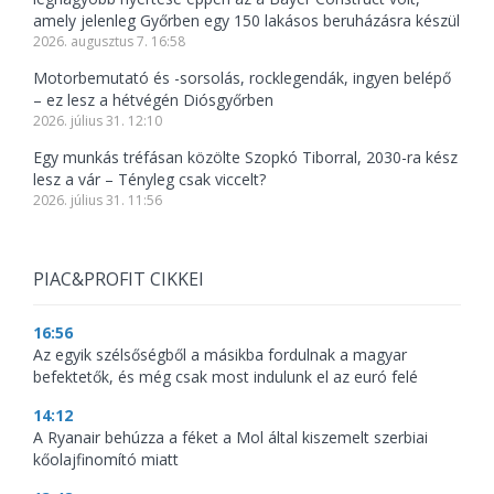
amely jelenleg Győrben egy 150 lakásos beruházásra készül
2026. augusztus 7. 16:58
Motorbemutató és -sorsolás, rocklegendák, ingyen belépő
– ez lesz a hétvégén Diósgyőrben
2026. július 31. 12:10
Egy munkás tréfásan közölte Szopkó Tiborral, 2030-ra kész
lesz a vár – Tényleg csak viccelt?
2026. július 31. 11:56
PIAC&PROFIT CIKKEI
16:56
Az egyik szélsőségből a másikba fordulnak a magyar
befektetők, és még csak most indulunk el az euró felé
14:12
A Ryanair behúzza a féket a Mol által kiszemelt szerbiai
kőolajfinomító miatt