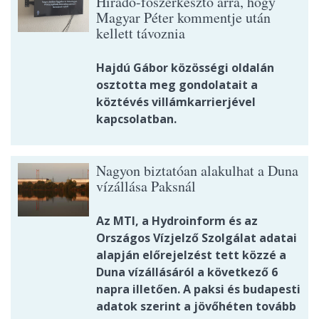
Híradó-főszerkesztő arra, hogy
Magyar Péter kommentje után
kellett távoznia
Hajdú Gábor közösségi oldalán
osztotta meg gondolatait a
köztévés villámkarrierjével
kapcsolatban.
Nagyon biztatóan alakulhat a Duna
vízállása Paksnál
Az MTI, a Hydroinform és az
Országos Vízjelző Szolgálat adatai
alapján előrejelzést tett közzé a
Duna vízállásáról a következő 6
napra illetően. A paksi és budapesti
adatok szerint a jövőhéten tovább