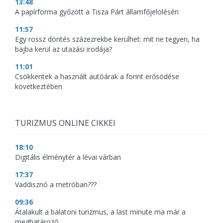
13:48
A papírforma győzött a Tisza Párt államfőjelölésén
11:57
Egy rossz döntés százezrekbe kerülhet: mit ne tegyen, ha
bajba kerül az utazási irodája?
11:01
Csökkentek a használt autóárak a forint erősödése
következtében
TURIZMUS ONLINE CIKKEI
18:10
Digitális élménytér a lévai várban
17:37
Vaddisznó a metróban???
09:36
Átalakult a balatoni turizmus, a last minute ma már a
meghatározó