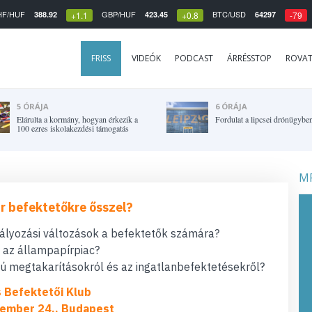
HF/HUF
GBP/HUF
BTC/USD
388.92
423.45
64297
+1.1
+0.8
-79
FRISS
VIDEÓK
PODCAST
ÁRRÉSSTOP
ROVA
5 ÓRÁJA
6 ÓRÁJA
Elárulta a kormány, hogyan érkezik a
Fordulat a lipcsei drónügybe
100 ezres iskolakezdési támogatás
MF
r befektetőkre ősszel?
bályozási változások a befektetők számára?
t az állampapírpiac?
 megtakarításokról és az ingatlanbefektetésekről?
s Befektetői Klub
ember 24., Budapest