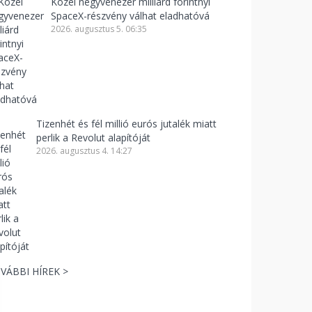
Közel negyvenezer milliárd forintnyi
SpaceX-részvény válhat eladhatóvá
2026. augusztus 5. 06:35
Tizenhét és fél millió eurós jutalék miatt
perlik a Revolut alapítóját
2026. augusztus 4. 14:27
VÁBBI HÍREK >