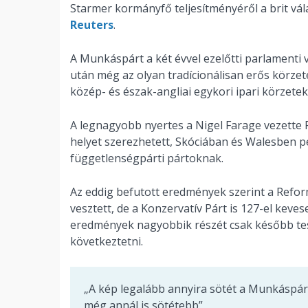
Starmer kormányfő teljesítményéről a brit vá
Reuters
.
A Munkáspárt a két évvel ezelőtti parlamenti
után még az olyan tradícionálisan erős körzete
közép- és észak-angliai egykori ipari körzete
A legnagyobb nyertes a Nigel Farage vezette R
helyet szerezhetett, Skóciában és Walesben pe
függetlenségpárti pártoknak.
Az eddig befutott eredmények szerint a Refor
vesztett, de a Konzervatív Párt is 127-el keve
eredmények nagyobbik részét csak később teszi
következtetni.
„A kép legalább annyira sötét a Munkáspár
még annál is sötétebb”