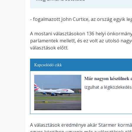
- fogalmazott John Curtice, az ország egyik l
A mostani választásokon 136 helyi önkormányza
parlamentek mellett, és ez volt az utolsó na
választások előtt.
Kapcsolódó cikk
Már nagyon készülnek a 
Izgulhat a légiközlekedés
A választások eredménye akár Starmer kormán