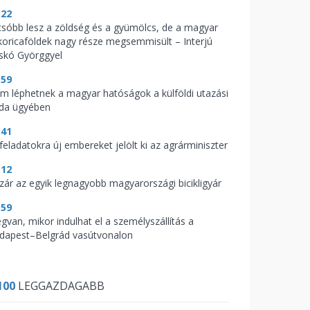
:22
csóbb lesz a zöldség és a gyümölcs, de a magyar
koricaföldek nagy része megsemmisült – Interjú
skó Györggyel
:59
m léphetnek a magyar hatóságok a külföldi utazási
oda ügyében
:41
feladatokra új embereket jelölt ki az agrárminiszter
:12
zár az egyik legnagyobb magyarországi bicikligyár
:59
gvan, mikor indulhat el a személyszállítás a
dapest–Belgrád vasútvonalon
100
LEGGAZDAGABB