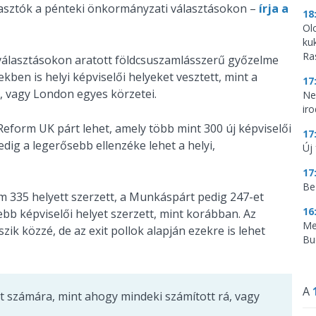
lasztók a pénteki önkormányzati választásokon –
írja a
18
Ol
ku
Ra
 választásokon aratott földcsuszamlásszerű győzelme
kben is helyi képviselői helyeket vesztett, mint a
17
k, vagy London egyes körzetei.
Ne
ir
eform UK párt lehet, amely több mint 300 új képviselői
17
dig a legerősebb ellenzéke lehet a helyi,
Új 
17
Be
m 335 helyett szerzett, a Munkáspárt pedig 247-et
16
sebb képviselői helyet szerzett, mint korábban. Az
Me
k közzé, de az exit pollok alapján ezekre is lehet
Bu
A
t számára, mint ahogy mindeki számított rá, vagy