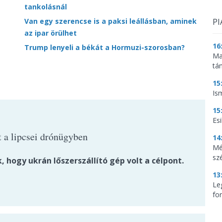
tankolásnál
Van egy szerencse is a paksi leállásban, aminek
PI
az ipar örülhet
16
Trump lenyeli a békát a Hormuzi-szorosban?
Ma
tá
15
Is
15
Es
t a lipcsei drónügyben
14
Mé
sz
, hogy ukrán lőszerszállító gép volt a célpont.
13
Le
for