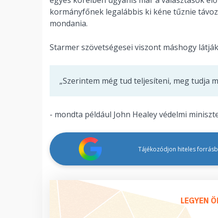
egyes köreiben ugyanis már a választások elő
kormányfőnek legalábbis ki kéne tűznie távoz
mondania.
Starmer szövetségesei viszont máshogy látják
„Szerintem még tud teljesíteni, meg tudja m
- mondta például John Healey védelmi miniszte
Tájékozódjon hiteles forrásbó
LEGYEN Ö