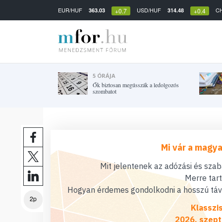
EUR/HUF
USD/HUF
C
363.03
314.48
+0.7
+0.4
5 ÓRÁJA
Ők biztosan megússzák a ledolgozós
szombatot
Mi vár a magya
Mit jelentenek az adózási és sza
Merre tar
Hogyan érdemes gondolkodni a hosszú távú
2p
Klasszi
2026. szept