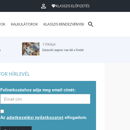
KLASSZIS ELŐFIZETÉS
TOK
KALKULÁTOROK
KLASSZIS RENDEZVÉNYEK
7 ÓRÁJA
n
Izzasztó napon van túl a forint
OR HÍRLEVÉL
Feliratkozáshoz adja meg email címét:
Az
elfogadom.
adatkezelési nyilatkozatot