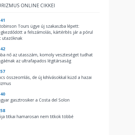
RIZMUS ONLINE CIKKEI
:41
Robinson Tours ügye új szakaszba lépett:
gkezdődött a felszámolás, kártérítés jár a pórul
rt utazóknak
:42
ába nő az utasszám, komoly veszteséget tudhat
gáénak az ultrafapados légitársaság
:57
ncs összeomlás, de új kihívásokkal küzd a hazai
rizmus
:40
gyar gasztrosiker a Costa del Solon
:58
ója titkai hamarosan nem titkok többé