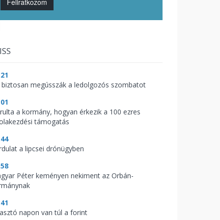
Feliratkozom
ISS
:21
 biztosan megússzák a ledolgozós szombatot
:01
árulta a kormány, hogyan érkezik a 100 ezres
kolakezdési támogatás
:44
rdulat a lipcsei drónügyben
:58
gyar Péter keményen nekiment az Orbán-
rmánynak
:41
zasztó napon van túl a forint