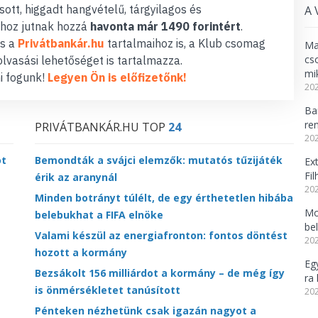
ott, higgadt hangvételű, tárgyilagos és
A 
hoz jutnak hozzá
havonta már 1490 forintért
.
s a
Privátbankár.hu
tartalmaihoz is, a Klub csomag
Ma
cs
lvasási lehetőséget is tartalmazza.
mi
i fogunk!
Legyen Ön is előfizetőnk!
202
Ba
re
PRIVÁTBANKÁR.HU TOP
24
202
ot
Bemondták a svájci elemzők: mutatós tűzijáték
Ex
Fi
érik az aranynál
202
Minden botrányt túlélt, de egy érthetetlen hibába
Mo
belebukhat a FIFA elnöke
be
Valami készül az energiafronton: fontos döntést
202
hozott a kormány
Eg
Bezsákolt 156 milliárdot a kormány – de még így
ra 
is önmérsékletet tanúsított
202
Pénteken nézhetünk csak igazán nagyot a