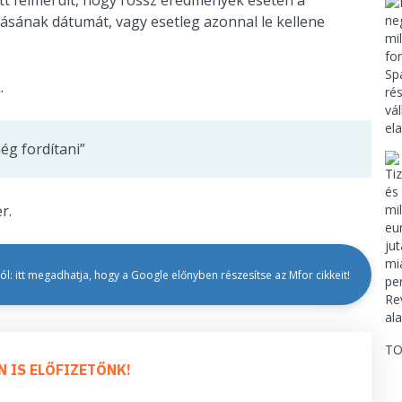
tt felmerült, hogy rossz eredmények esetén a
ásának dátumát, vagy esetleg azonnal le kellene
.
ég fordítani”
r.
l: itt megadhatja, hogy a Google előnyben részesítse az Mfor cikkeit!
TO
N IS ELŐFIZETŐNK!