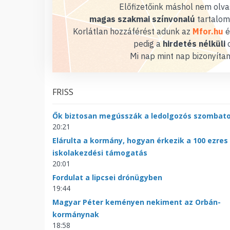
Előfizetőink máshol nem olvas
magas szakmai színvonalú
tartalom
Korlátlan hozzáférést adunk az
Mfor.hu
é
pedig a
hirdetés nélküli
o
Mi nap mint nap bizonyítan
FRISS
Ők biztosan megússzák a ledolgozós szombat
20:21
Elárulta a kormány, hogyan érkezik a 100 ezres
iskolakezdési támogatás
20:01
Fordulat a lipcsei drónügyben
19:44
Magyar Péter keményen nekiment az Orbán-
kormánynak
18:58