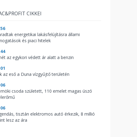
AC&PROFIT CIKKEI
:56
radtak energetikai lakásfelújításra állami
mogatások és piaci hitelek
:44
mét az egykori védett ár alatt a benzin
:01
ik az eső a Duna vízgyűjtő területén
:06
rnöki csoda született, 110 emelet magas úszó
élerőmű
:06
gendás, tisztán elektromos autó érkezik, 8 millió
int lesz az ára