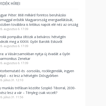
VIDÉK HÍREI
gyar Péter: 868 milliárd forintos beruházási
omaggal erősítik Magyarország energiaellátását,
közben továbbra is kritikus napok elé néz az ország
6. augusztus 6. 17:09
rokk pompába öltözik a belváros: hétvégén
ndezik meg a XXXIII. Győri Barokk Esküvőt
6. augusztus 6. 17:09
tra: a Vásárcsarnokban nyitja új évadát a Győri
lharmonikus Zenekar
6. augusztus 6. 17:09
torbemutató és -sorsolás, rocklegendák, ingyen
lépő – ez lesz a hétvégén Diósgyőrben
6. július 31. 12:10
y munkás tréfásan közölte Szopkó Tiborral, 2030-
kész lesz a vár – Tényleg csak viccelt?
6. július 31. 11:56