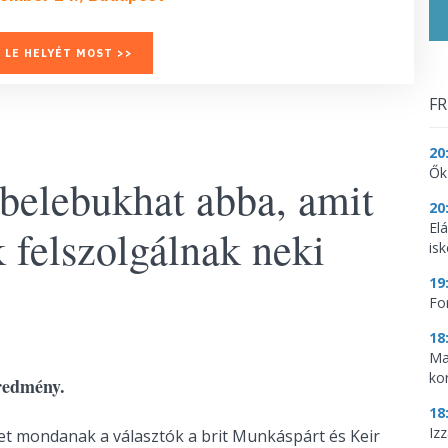
 LE HELYÉT MOST >>
FR
20
Ők
 belebukhat abba, amit
20
El
 felszolgálnak neki
is
19
Fo
18
Ma
ko
eredmény.
18
Iz
et mondanak a választók a brit Munkáspárt és Keir