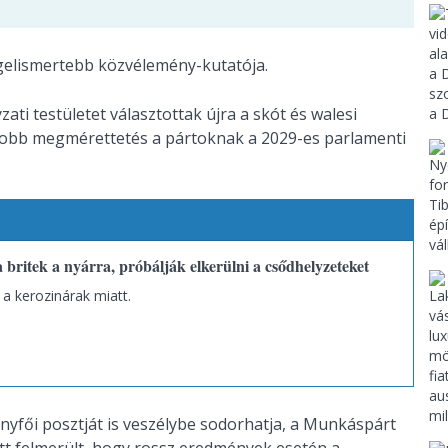
egelismertebb közvélemény-kutatója.
ti testületet választottak újra a skót és walesi
gyobb megmérettetés a pártoknak a 2029-es parlamenti
britek a nyárra, próbálják elkerülni a csődhelyzeteket
 a kerozinárak miatt.
yfői posztját is veszélybe sodorhatja, a Munkáspárt