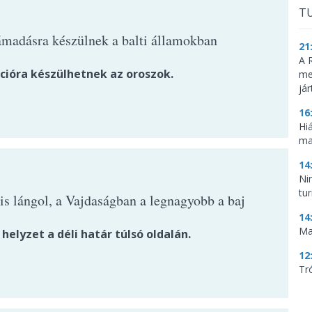
TU
ámadásra készülnek a balti államokban
21
A 
cióra készülhetnek az oroszok.
me
já
16
Hi
ma
14
Ni
tu
is lángol, a Vajdaságban a legnagyobb a baj
14
Ma
 helyzet a déli határ túlsó oldalán.
12
Tr