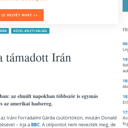
 LE HELYÉT MOST >>
FR
IRÁN
KÖZEL-KELETI VÁLSÁG
06
Le
a támadott Irán
19
Re
aut
18
Aki
ban: az elmúlt napokban többször is egymás
18
Erő
s az amerikai hadsereg.
17
n az Iráni Forradalmi Gárda csütörtökön, miután Donald
Ro
fo
ésével – írja a
BBC
. A célpontot nem nevezték meg, de