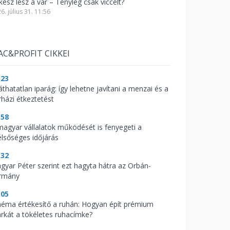
kész lesz a vár – Tényleg csak viccelt?
6. július 31. 11:56
AC&PROFIT CIKKEI
:23
áthatatlan iparág: így lehetne javítani a menzai és a
rházi étkeztetést
:58
magyar vállalatok működését is fenyegeti a
élsőséges időjárás
:32
gyar Péter szerint ezt hagyta hátra az Orbán-
rmány
:05
néma értékesítő a ruhán: Hogyan épít prémium
rkát a tökéletes ruhacímke?