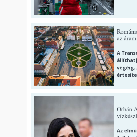
Romániá
az áram
A Transe
állíthat
végéig. 
értesíte
Orbán A
vízkész
Az elmú