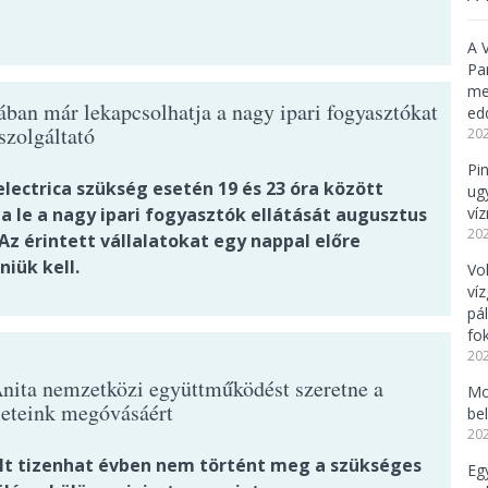
A 
Pa
meg
ban már lekapcsolhatja a nagy ipari fogyasztókat
ed
szolgáltató
202
Pi
lectrica szükség esetén 19 és 23 óra között
ug
ja le a nagy ipari fogyasztók ellátását augusztus
ví
202
Az érintett vállalatokat egy nappal előre
niük kell.
Vo
ví
pá
fo
202
nita nemzetközi együttműködést szeretne a
Mo
leteink megóvásáért
be
202
lt tizenhat évben nem történt meg a szükséges
Eg