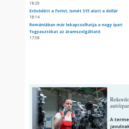
18:29
Erősödött a forint, ismét 315 alatt a dollár
18:14
Romániában már lekapcsolhatja a nagy ipari
fogyasztókat az áramszolgáltató
17:58
Rekordo
autóipar
A termel
javulnak