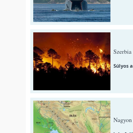
Szerbia 
Súlyos a
Nagyon 