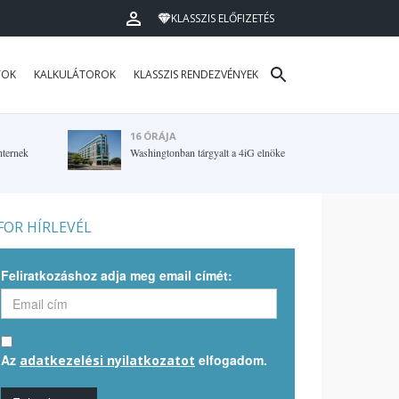
KLASSZIS ELŐFIZETÉS
TOK
KALKULÁTOROK
KLASSZIS RENDEZVÉNYEK
16 ÓRÁJA
hternek
Washingtonban tárgyalt a 4iG elnöke
OR HÍRLEVÉL
Feliratkozáshoz adja meg email címét:
Az
elfogadom.
adatkezelési nyilatkozatot