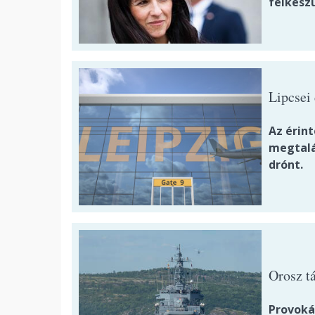
felkészü
Lipcsei
Az érin
megtalá
drónt.
Orosz t
Provoká