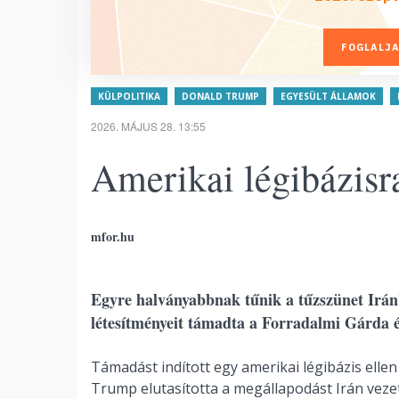
FOGLALJA
KÜLPOLITIKA
DONALD TRUMP
EGYESÜLT ÁLLAMOK
2026. MÁJUS 28. 13:55
Amerikai légibázisr
mfor.hu
Egyre halványabbnak tűnik a tűzszünet Irán
létesítményeit támadta a Forradalmi Gárda é
Támadást indított egy amerikai légibázis elle
Trump elutasította a megállapodást Irán vezet