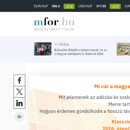
EUR/HUF
USD/HUF
CH
366.4
317.95
+3.4
+3.5
11 ÓRÁJA
Rekordot döntött a német export, és ez
a magyar autóiparra is hatással lehet
Mi vár a magya
Mit jelentenek az adózási és sza
Merre tar
Hogyan érdemes gondolkodni a hosszú távú
2p
Klasszi
2026. szept