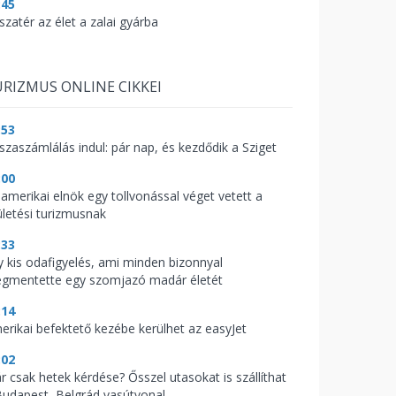
:45
szatér az élet a zalai gyárba
RIZMUS ONLINE CIKKEI
:53
sszaszámlálás indul: pár nap, és kezdődik a Sziget
:00
 amerikai elnök egy tollvonással véget vetett a
ületési turizmusnak
:33
y kis odafigyelés, ami minden bizonnyal
gmentette egy szomjazó madár életét
:14
erikai befektető kezébe kerülhet az easyJet
:02
r csak hetek kérdése? Ősszel utasokat is szállíthat
Budapest–Belgrád vasútvonal