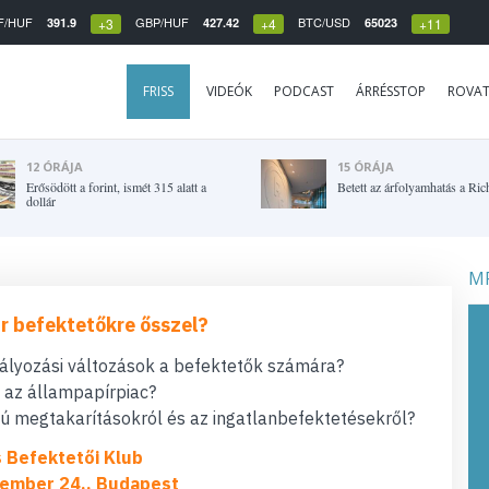
F/HUF
GBP/HUF
BTC/USD
391.9
427.42
65023
+3
+4
+11
FRISS
VIDEÓK
PODCAST
ÁRRÉSSTOP
ROVA
12 ÓRÁJA
15 ÓRÁJA
Erősödött a forint, ismét 315 alatt a
Betett az árfolyamhatás a Ric
dollár
MF
r befektetőkre ősszel?
bályozási változások a befektetők számára?
t az állampapírpiac?
 megtakarításokról és az ingatlanbefektetésekről?
s Befektetői Klub
ember 24., Budapest