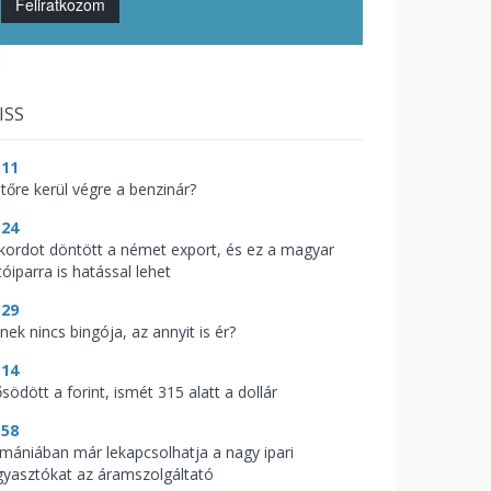
Feliratkozom
ISS
:11
jtőre kerül végre a benzinár?
:24
kordot döntött a német export, és ez a magyar
óiparra is hatással lehet
:29
nek nincs bingója, az annyit is ér?
:14
södött a forint, ismét 315 alatt a dollár
:58
mániában már lekapcsolhatja a nagy ipari
gyasztókat az áramszolgáltató