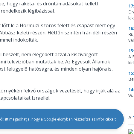
be, hogy rakéta- és dróntámadásokat kellett
17
rendelkezik légibázissal.
Dr
la
lőtt le a Hormuzi-szoros felett és csapást mért egy
16
bbász keleti részén. Hétfőn szintén Irán déli részén
Ru
emmel indokolták.
vá
15
beszélt, nem elégedett azzal a kiszivárgott
A 
ami televízióban mutattak be. Az Egyesült Államok
ki
ost felügyelő hatóságra, és minden olyan hajóra is,
15
Be
14
 környékén fekvő országok vezetését, hogy írják alá az
Wa
csolataikat Izraellel.
A
l: itt megadhatja, hogy a Google előnyben részesítse az Mfor cikkeit!