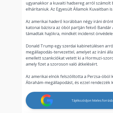
ugyanakkor a kuvaiti hadsereg arról számolt 
elhárítaniuk. Az Egyesült Államok Kuvaitban is 
Az amerikai haderő korábban négy iráni drónt 
katonai bázisra az öböl partján fekvő Bandár A
támadtak hajókra, mindkét incidenst önvédel
Donald Trump egy szerdai kabinetülésen arról 
megállapodás-tervezettel, amelyet az iráni áll
emellett szankciókat vetett ki a Hormuzi-szor
amely fizet a szoroson való átkelésért.
Az amerikai elnök felszólította a Perzsa-öböl
Ábrahám-megállapodást, és ezzel rendezzék kap
Tájékozódjon hiteles forrásbó