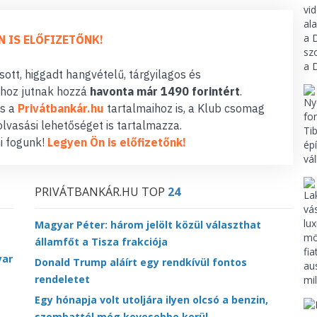
N IS ELŐFIZETŐNK!
ott, higgadt hangvételű, tárgyilagos és
hoz jutnak hozzá
havonta már 1490 forintért
.
s a
Privátbankár.hu
tartalmaihoz is, a Klub csomag
lvasási lehetőséget is tartalmazza.
i fogunk!
Legyen Ön is előfizetőnk!
PRIVÁTBANKÁR.HU TOP
24
Magyar Péter: három jelölt közül választhat
államfőt a Tisza frakciója
yar
Donald Trump aláírt egy rendkívül fontos
rendeletet
Egy hónapja volt utoljára ilyen olcsó a benzin,
szombattól még kevesebbe kerül