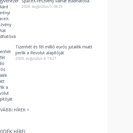
SpaceX-részvény válhat eladhatóvá
2026. augusztus 5. 06:35
Tizenhét és fél millió eurós jutalék miatt
perlik a Revolut alapítóját
2026. augusztus 4. 14:27
VÁBBI HÍREK >
VIDÉK HÍREI