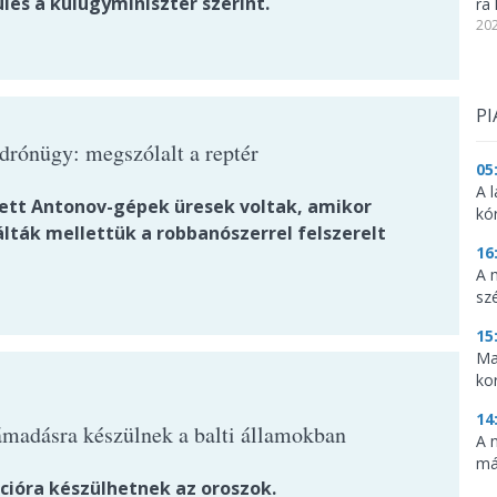
lés a külügyminiszter szerint.
ra 
202
PI
 drónügy: megszólalt a reptér
05
A l
tett Antonov-gépek üresek voltak, amikor
kó
lták mellettük a robbanószerrel felszerelt
16
A 
sz
15
Ma
ko
14
ámadásra készülnek a balti államokban
A 
má
cióra készülhetnek az oroszok.