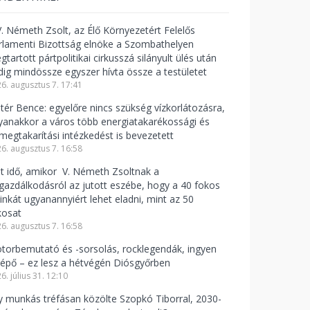
V. Németh Zsolt, az Élő Környezetért Felelős
rlamenti Bizottság elnöke a Szombathelyen
tartott pártpolitikai cirkusszá silányult ülés után
dig mindössze egyszer hívta össze a testületet
6. augusztus 7. 17:41
ntér Bence: egyelőre nincs szükség vízkorlátozásra,
yanakkor a város több energiatakarékossági és
zmegtakarítási intézkedést is bevezetett
6. augusztus 7. 16:58
lt idő, amikor V. Németh Zsoltnak a
zgazdálkodásról az jutott eszébe, hogy a 40 fokos
linkát ugyanannyiért lehet eladni, mint az 50
kosat
6. augusztus 7. 16:58
torbemutató és -sorsolás, rocklegendák, ingyen
lépő – ez lesz a hétvégén Diósgyőrben
6. július 31. 12:10
y munkás tréfásan közölte Szopkó Tiborral, 2030-