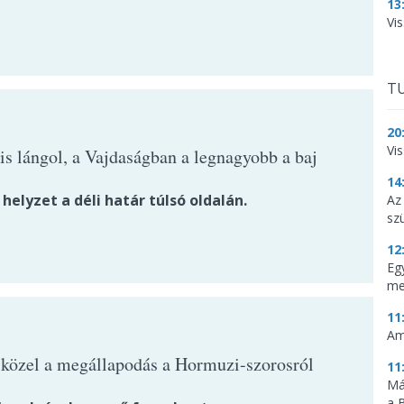
13
Vis
TU
20
Vi
is lángol, a Vajdaságban a legnagyobb a baj
14
 helyzet a déli határ túlsó oldalán.
Az
sz
12
Eg
me
11
Am
közel a megállapodás a Hormuzi-szorosról
11
Má
a 