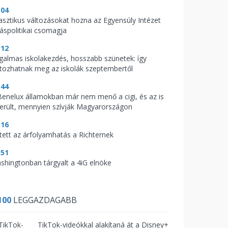
:04
asztikus változásokat hozna az Egyensúly Intézet
káspolitikai csomagja
:12
galmas iskolakezdés, hosszabb szünetek: így
ltozhatnak meg az iskolák szeptembertől
:44
Benelux államokban már nem menő a cigi, és az is
derült, mennyien szívják Magyarországon
:16
tett az árfolyamhatás a Richternek
:51
shingtonban tárgyalt a 4iG elnöke
100
LEGGAZDAGABB
TikTok-videókkal alakítaná át a Disney+