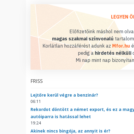
LEGYEN Ö
Előfizetőink máshol nem olvas
magas szakmai színvonalú
tartalom
Korlátlan hozzáférést adunk az
Mfor.hu
é
pedig a
hirdetés nélküli
o
Mi nap mint nap bizonyítan
FRISS
Lejtőre kerül végre a benzinár?
06:11
Rekordot döntött a német export, és ez a mag
autóiparra is hatással lehet
19:24
Akinek nincs bingója, az annyit is ér?