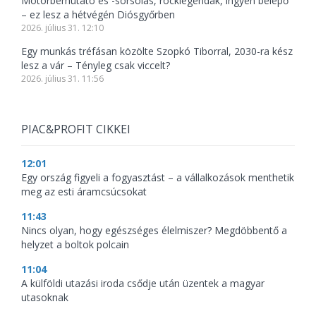
Motorbemutató és -sorsolás, rocklegendák, ingyen belépő
– ez lesz a hétvégén Diósgyőrben
2026. július 31. 12:10
Egy munkás tréfásan közölte Szopkó Tiborral, 2030-ra kész
lesz a vár – Tényleg csak viccelt?
2026. július 31. 11:56
PIAC&PROFIT CIKKEI
12:01
Egy ország figyeli a fogyasztást – a vállalkozások menthetik
meg az esti áramcsúcsokat
11:43
Nincs olyan, hogy egészséges élelmiszer? Megdöbbentő a
helyzet a boltok polcain
11:04
A külföldi utazási iroda csődje után üzentek a magyar
utasoknak