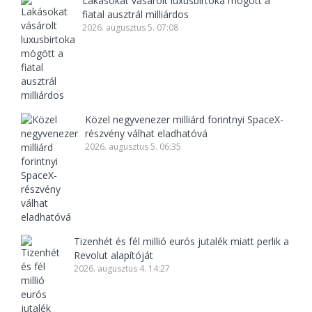
Lakásokat vásárolt luxusbirtoka mögött a
fiatal ausztrál milliárdos
2026. augusztus 5. 07:08
Közel negyvenezer milliárd forintnyi SpaceX-
részvény válhat eladhatóvá
2026. augusztus 5. 06:35
Tizenhét és fél millió eurós jutalék miatt perlik a
Revolut alapítóját
2026. augusztus 4. 14:27