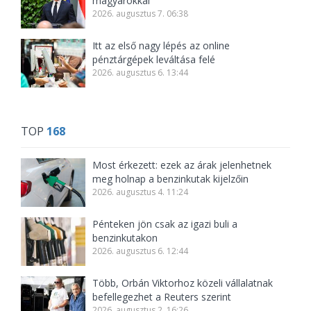
magyarokkal
2026. augusztus 7. 06:38
Itt az első nagy lépés az online
pénztárgépek leváltása felé
2026. augusztus 6. 13:44
TOP
168
Most érkezett: ezek az árak jelenhetnek
meg holnap a benzinkutak kijelzőin
2026. augusztus 4. 11:24
Pénteken jön csak az igazi buli a
benzinkutakon
2026. augusztus 6. 12:44
Több, Orbán Viktorhoz közeli vállalatnak
befellegezhet a Reuters szerint
2026. augusztus 2. 16:26