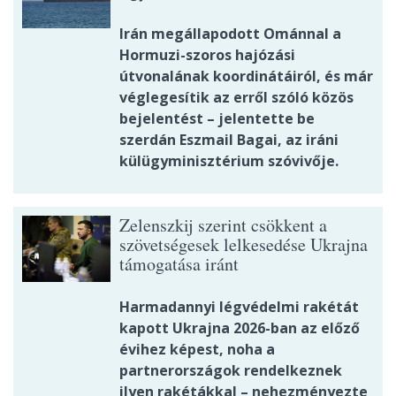
Irán megállapodott Ománnal a
Hormuzi-szoros hajózási
útvonalának koordinátáiról, és már
véglegesítik az erről szóló közös
bejelentést – jelentette be
szerdán Eszmail Bagai, az iráni
külügyminisztérium szóvivője.
Zelenszkij szerint csökkent a
szövetségesek lelkesedése Ukrajna
támogatása iránt
Harmadannyi légvédelmi rakétát
kapott Ukrajna 2026-ban az előző
évihez képest, noha a
partnerországok rendelkeznek
ilyen rakétákkal – nehezményezte