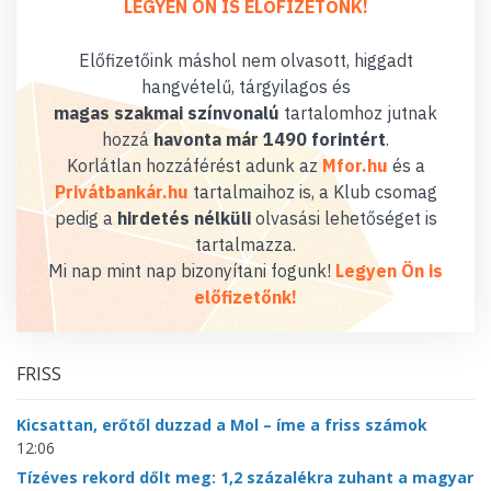
LEGYEN ÖN IS ELŐFIZETŐNK!
Előfizetőink máshol nem olvasott, higgadt
hangvételű, tárgyilagos és
magas szakmai színvonalú
tartalomhoz jutnak
hozzá
havonta már 1490 forintért
.
Korlátlan hozzáférést adunk az
Mfor.hu
és a
Privátbankár.hu
tartalmaihoz is, a Klub csomag
pedig a
hirdetés nélküli
olvasási lehetőséget is
tartalmazza.
Mi nap mint nap bizonyítani fogunk!
Legyen Ön is
előfizetőnk!
FRISS
Kicsattan, erőtől duzzad a Mol – íme a friss számok
12:06
Tízéves rekord dőlt meg: 1,2 százalékra zuhant a magyar