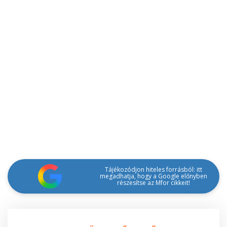
Tájékozódjon hiteles forrásból: itt
megadhatja, hogy a Google előnyben
részesítse az Mfor cikkeit!