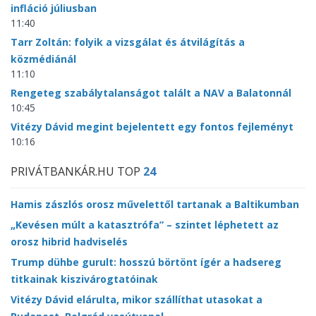
infláció júliusban
11:40
Tarr Zoltán: folyik a vizsgálat és átvilágítás a
közmédiánál
11:10
Rengeteg szabálytalanságot talált a NAV a Balatonnál
10:45
Vitézy Dávid megint bejelentett egy fontos fejleményt
10:16
PRIVÁTBANKÁR.HU TOP
24
Hamis zászlós orosz művelettől tartanak a Baltikumban
„Kevésen múlt a katasztrófa” – szintet léphetett az
orosz hibrid hadviselés
Trump dühbe gurult: hosszú börtönt ígér a hadsereg
titkainak kiszivárogtatóinak
Vitézy Dávid elárulta, mikor szállíthat utasokat a