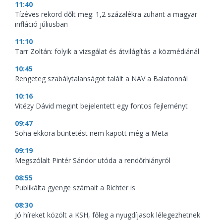
11:40
Tízéves rekord dőlt meg: 1,2 százalékra zuhant a magyar
infláció júliusban
11:10
Tarr Zoltán: folyik a vizsgálat és átvilágítás a közmédiánál
10:45
Rengeteg szabálytalanságot talált a NAV a Balatonnál
10:16
Vitézy Dávid megint bejelentett egy fontos fejleményt
09:47
Soha ekkora büntetést nem kapott még a Meta
09:19
Megszólalt Pintér Sándor utóda a rendőrhiányról
08:55
Publikálta gyenge számait a Richter is
08:30
Jó híreket közölt a KSH, főleg a nyugdíjasok lélegezhetnek