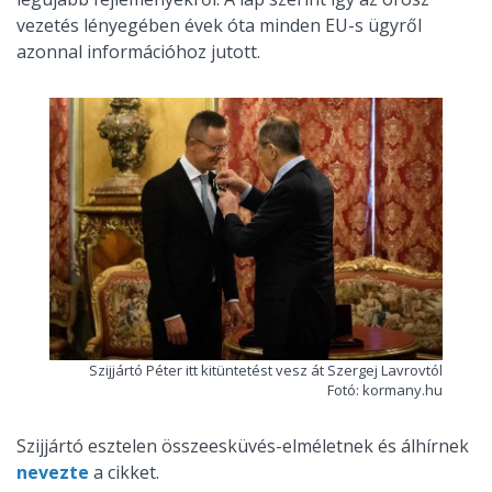
vezetés lényegében évek óta minden EU-s ügyről
azonnal információhoz jutott.
Szijjártó Péter itt kitüntetést vesz át Szergej Lavrovtól
Fotó: kormany.hu
Szijjártó esztelen összeesküvés-elméletnek és álhírnek
nevezte
a cikket.