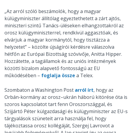
„Az arról szóló beszámolók, hogy a magyar
külügyminiszter állítólag egyeztethetett a zárt ajtós,
miniszteri szintű Tanács-üléseken elhangzottakról az
orosz külügyminiszterrel, rendkívül aggasztóak, és
elvárjuk a magyar kormánytól, hogy tisztázza a
helyzetet” – közölte újságírói kérdésre válaszolva
hétfőn az Európai Bizottság szóvivője, Anitta Hipper.
Hozzátette, a tagállamok és az uniós intézmények
közötti bizalom alapvető fontosságú az EU
működésében –
foglalja össze
a Telex.
Szombaton a Washington Post
arról írt
, hogy az
Orbán-kormány az orosz–ukrán háború kitörése óta is
szoros kapcsolatot tart fenn Oroszországgal, és
Szijjártó Péter külgazdasági és külügyminiszter az EU-s
tárgyalások szüneteit arra használja fel, hogy
tájékoztassa orosz kollégáját, Szergej Lavrovot a
legújabb fejleményekről. A lap szerint így az orosz