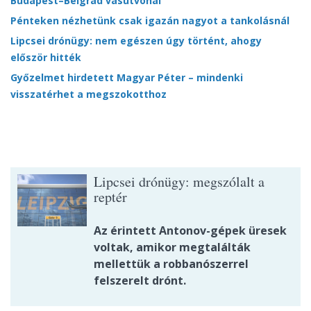
Budapest–Belgrád vasútvonal
Pénteken nézhetünk csak igazán nagyot a tankolásnál
Lipcsei drónügy: nem egészen úgy történt, ahogy
először hitték
Győzelmet hirdetett Magyar Péter – mindenki
visszatérhet a megszokotthoz
Lipcsei drónügy: megszólalt a
reptér
Az érintett Antonov-gépek üresek
voltak, amikor megtalálták
mellettük a robbanószerrel
felszerelt drónt.