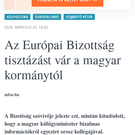
FOGLALJA LE HELYÉT MOST >>
KÜLPOLITIKA
EURÓPAI UNIÓ
SZIJJÁRTÓ PÉTER
2026. MÁRCIUS 23. 16:30
Az Európai Bizottság
tisztázást vár a magyar
kormánytól
mfor.hu
A Bizottság szóvivője jelezte ezt, miután kitudódott,
hogy a magyar külügyminiszter bizalmas
információkról egyeztet orosz kollégájával.