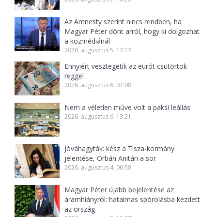
Az Amnesty szerint nincs rendben, ha
Magyar Péter dönt arról, hogy ki dolgozhat
a közmédiánál
2026. augusztus 5. 17:17
Ennyiért vesztegetik az eurót csütörtök
reggel
2026. augusztus 6. 07:08
Nem a véletlen műve volt a paksi leállás
2026. augusztus 6. 13:21
Jóváhagyták: kész a Tisza-kormány
jelentése, Orbán Anitán a sor
2026. augusztus 4. 06:58
Magyar Péter újabb bejelentése az
áramhiányról: hatalmas spórolásba kezdett
az ország