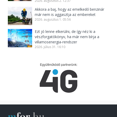
2026. augusztus 2. 12:37
Akkora a baj, hogy az emelkedő benzinár
már nem is aggasztja az embereket
2026. augusztus 1. 05:56
Ezt jó lenne elkerülni, de így néz ki a
vészforgatókönyv, ha már nem bírja a
villamosenergia-rendszer
2026. július 31. 16:10
Együttműködő partnerünk: