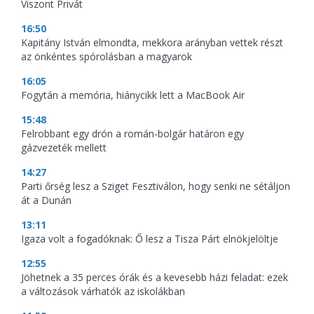
Viszont Privát
16:50
Kapitány István elmondta, mekkora arányban vettek részt
az önkéntes spórolásban a magyarok
16:05
Fogytán a memória, hiánycikk lett a MacBook Air
15:48
Felrobbant egy drón a román-bolgár határon egy
gázvezeték mellett
14:27
Parti őrség lesz a Sziget Fesztiválon, hogy senki ne sétáljon
át a Dunán
13:11
Igaza volt a fogadóknak: Ő lesz a Tisza Párt elnökjelöltje
12:55
Jöhetnek a 35 perces órák és a kevesebb házi feladat: ezek
a változások várhatók az iskolákban