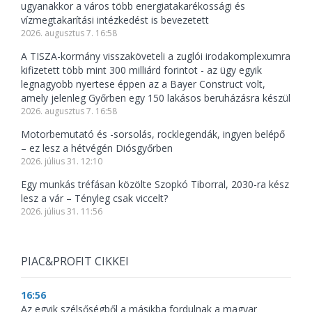
ugyanakkor a város több energiatakarékossági és
vízmegtakarítási intézkedést is bevezetett
2026. augusztus 7. 16:58
A TISZA-kormány visszaköveteli a zuglói irodakomplexumra
kifizetett több mint 300 milliárd forintot - az ügy egyik
legnagyobb nyertese éppen az a Bayer Construct volt,
amely jelenleg Győrben egy 150 lakásos beruházásra készül
2026. augusztus 7. 16:58
Motorbemutató és -sorsolás, rocklegendák, ingyen belépő
– ez lesz a hétvégén Diósgyőrben
2026. július 31. 12:10
Egy munkás tréfásan közölte Szopkó Tiborral, 2030-ra kész
lesz a vár – Tényleg csak viccelt?
2026. július 31. 11:56
PIAC&PROFIT CIKKEI
16:56
Az egyik szélsőségből a másikba fordulnak a magyar