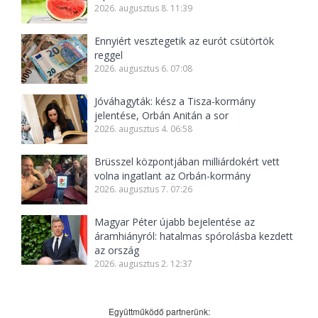
2026. augusztus 8. 11:39
Ennyiért vesztegetik az eurót csütörtök
reggel
2026. augusztus 6. 07:08
Jóváhagyták: kész a Tisza-kormány
jelentése, Orbán Anitán a sor
2026. augusztus 4. 06:58
Brüsszel központjában milliárdokért vett
volna ingatlant az Orbán-kormány
2026. augusztus 7. 07:26
Magyar Péter újabb bejelentése az
áramhiányról: hatalmas spórolásba kezdett
az ország
2026. augusztus 2. 12:37
Együttműködő partnerünk: