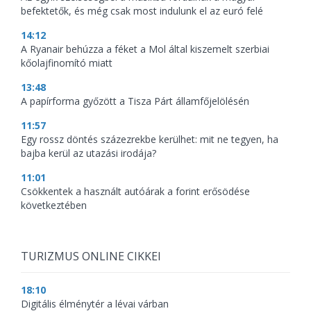
befektetők, és még csak most indulunk el az euró felé
14:12
A Ryanair behúzza a féket a Mol által kiszemelt szerbiai
kőolajfinomító miatt
13:48
A papírforma győzött a Tisza Párt államfőjelölésén
11:57
Egy rossz döntés százezrekbe kerülhet: mit ne tegyen, ha
bajba kerül az utazási irodája?
11:01
Csökkentek a használt autóárak a forint erősödése
következtében
TURIZMUS ONLINE CIKKEI
18:10
Digitális élménytér a lévai várban