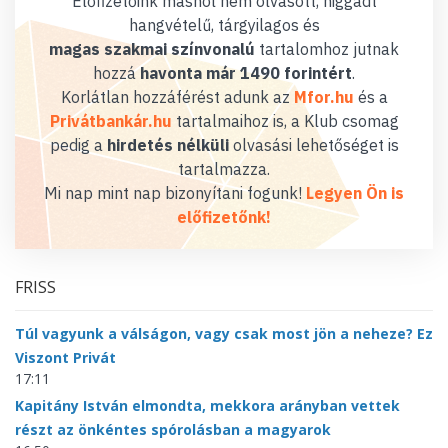
Előfizetőink máshol nem olvasott, higgadt
hangvételű, tárgyilagos és
magas szakmai színvonalú
tartalomhoz jutnak
hozzá
havonta már 1490 forintért
.
Korlátlan hozzáférést adunk az
Mfor.hu
és a
Privátbankár.hu
tartalmaihoz is, a Klub csomag
pedig a
hirdetés nélküli
olvasási lehetőséget is
tartalmazza.
Mi nap mint nap bizonyítani fogunk!
Legyen Ön is
előfizetőnk!
FRISS
Túl vagyunk a válságon, vagy csak most jön a neheze? Ez
Viszont Privát
17:11
Kapitány István elmondta, mekkora arányban vettek
részt az önkéntes spórolásban a magyarok