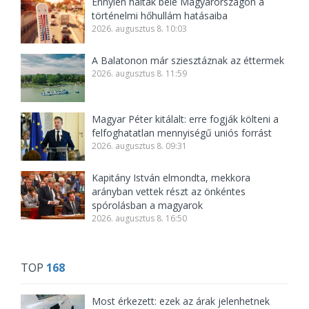
Ennyien haltak bele Magyarországon a
történelmi hőhullám hatásaiba
2026. augusztus 8. 10:03
A Balatonon már sziesztáznak az éttermek
2026. augusztus 8. 11:59
Magyar Péter kitálalt: erre fogják költeni a
felfoghatatlan mennyiségű uniós forrást
2026. augusztus 8. 09:31
Kapitány István elmondta, mekkora
arányban vettek részt az önkéntes
spórolásban a magyarok
2026. augusztus 8. 16:50
TOP
168
Most érkezett: ezek az árak jelenhetnek