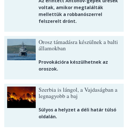
Az érintett Antonov-gépek üresek
voltak, amikor megtalálták
mellettük a robbanószerrel
felszerelt drónt.
Orosz támadásra készülnek a balti
államokban
Provokációra készülhetnek az
oroszok.
Szerbia is lángol, a Vajdaságban a
legnagyobb a baj
Súlyos a helyzet a déli határ túlsó
oldalán.