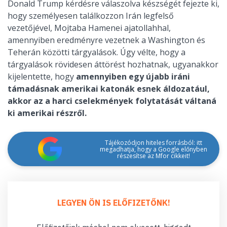
Donald Trump kérdésre válaszolva készségét fejezte ki,
hogy személyesen találkozzon Irán legfelső
vezetőjével, Mojtaba Hamenei ajatollahhal,
amennyiben eredményre vezetnek a Washington és
Teherán közötti tárgyalások. Úgy vélte, hogy a
tárgyalások rövidesen áttörést hozhatnak, ugyanakkor
kijelentette, hogy
amennyiben egy újabb iráni
támadásnak amerikai katonák esnek áldozatául,
akkor az a harci cselekmények folytatását váltaná
ki amerikai részről.
Tájékozódjon hiteles forrásból: itt
megadhatja, hogy a Google előnyben
részesítse az Mfor cikkeit!
LEGYEN ÖN IS ELŐFIZETŐNK!