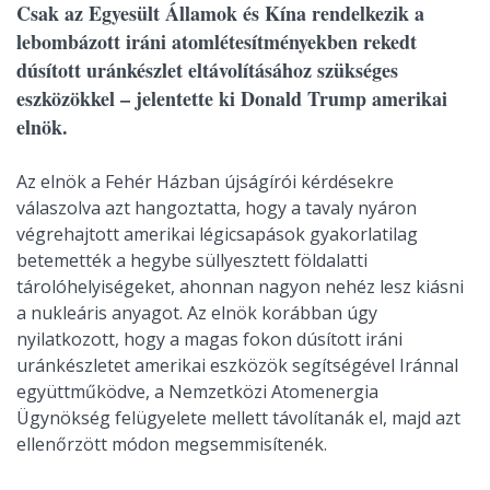
Csak az Egyesült Államok és Kína rendelkezik a
lebombázott iráni atomlétesítményekben rekedt
dúsított uránkészlet eltávolításához szükséges
eszközökkel – jelentette ki Donald Trump amerikai
elnök.
Az elnök a Fehér Házban újságírói kérdésekre
válaszolva azt hangoztatta, hogy a tavaly nyáron
végrehajtott amerikai légicsapások gyakorlatilag
betemették a hegybe süllyesztett földalatti
tárolóhelyiségeket, ahonnan nagyon nehéz lesz kiásni
a nukleáris anyagot. Az elnök korábban úgy
nyilatkozott, hogy a magas fokon dúsított iráni
uránkészletet amerikai eszközök segítségével Iránnal
együttműködve, a Nemzetközi Atomenergia
Ügynökség felügyelete mellett távolítanák el, majd azt
ellenőrzött módon megsemmisítenék.