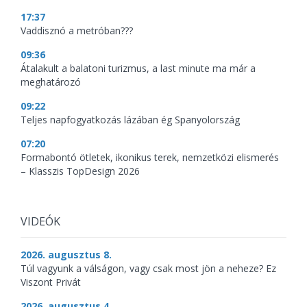
17:37
Vaddisznó a metróban???
09:36
Átalakult a balatoni turizmus, a last minute ma már a
meghatározó
09:22
Teljes napfogyatkozás lázában ég Spanyolország
07:20
Formabontó ötletek, ikonikus terek, nemzetközi elismerés
– Klasszis TopDesign 2026
VIDEÓK
2026. augusztus 8.
Túl vagyunk a válságon, vagy csak most jön a neheze? Ez
Viszont Privát
2026. augusztus 4.