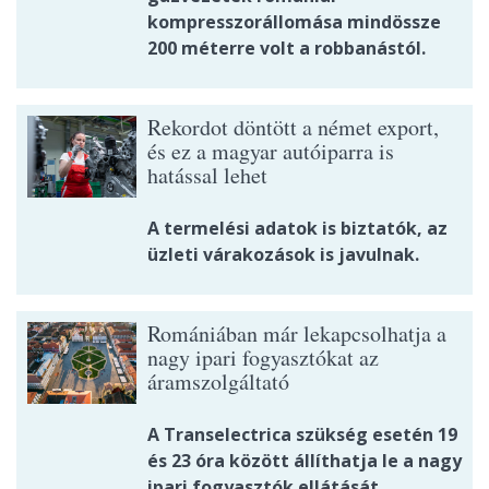
kompresszorállomása mindössze
200 méterre volt a robbanástól.
Rekordot döntött a német export,
és ez a magyar autóiparra is
hatással lehet
A termelési adatok is biztatók, az
üzleti várakozások is javulnak.
Romániában már lekapcsolhatja a
nagy ipari fogyasztókat az
áramszolgáltató
A Transelectrica szükség esetén 19
és 23 óra között állíthatja le a nagy
ipari fogyasztók ellátását