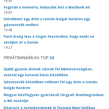
16:50
Fogytán a memória, hiánycikk lett a MacBook Air
16:05
Felrobbant egy drón a román-bolgár határon egy
gázvezeték mellett
15:48
Parti őrség lesz a Sziget Fesztiválon, hogy senki ne
sétáljon át a Dunán
14:27
PRIVÁTBANKÁR.HU TOP
24
Újabb gyanús drónok tűntek fel Németországban,
ezúttal egy katonai bázis közelében
Gázvezeték közelében robbant fel egy drón a román-
bolgár határon
Magyar kézifegyver-gyártásról tárgyalt Washingtonban
a 4iG vezetője
Kitartott a techrészvények jó formája New Yorkban