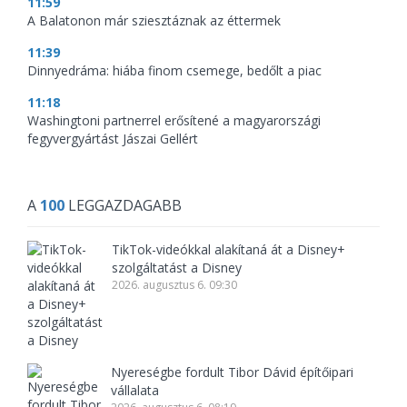
11:59
A Balatonon már sziesztáznak az éttermek
11:39
Dinnyedráma: hiába finom csemege, bedőlt a piac
11:18
Washingtoni partnerrel erősítené a magyarországi
fegyvergyártást Jászai Gellért
A
100
LEGGAZDAGABB
TikTok-videókkal alakítaná át a Disney+
szolgáltatást a Disney
2026. augusztus 6. 09:30
Nyereségbe fordult Tibor Dávid építőipari
vállalata