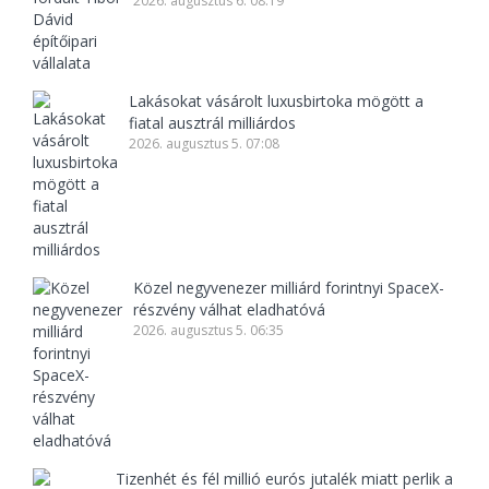
2026. augusztus 6. 08:19
Lakásokat vásárolt luxusbirtoka mögött a
fiatal ausztrál milliárdos
2026. augusztus 5. 07:08
Közel negyvenezer milliárd forintnyi SpaceX-
részvény válhat eladhatóvá
2026. augusztus 5. 06:35
Tizenhét és fél millió eurós jutalék miatt perlik a