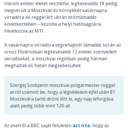
Három ember életét vesztette, legkevesebb 18 pedig
megsérült a Moszkvát és környékét vasárnapra
virradóra és reggel ért ukrán dróntámadás
következtében – közölte a helyi hatóságokra
hivatkozva az MTI.
A vasárnapra virradóra végrehajtott támadás során az
orosz fővárosban legkevesebb 12 ember szenvedett
sérüléseket, a moszkvai régióban pedig hárman
meghaltak és hatan megsebesültek.
Szergej Szobjanin moszkvai polgármester reggel
arról számolt be, hogy a légvédelem éjfél után 81
Moszkvára tartó drónt lőtt le, egy nap leforgása
alatt pedig több mint 120-at.
Az esetről a BBC saját felületén
azt írta
, hogy az