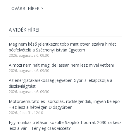
TOVÁBBI HÍREK >
A VIDÉK HÍREI
Még nem késő jelentkezni: több mint ötven szakra hirdet
pótfelvételit a Széchenyi István Egyetem
2026. augusztus 6. 09:30
A mozi nem halt meg, de lassan nem lesz mivel vetíteni
2026. augusztus 6. 09:30
Az energiatakarékosság jegyében Győr is lekapcsolja a
díszkivilágítást
2026. augusztus 6. 09:30
Motorbemutató és -sorsolás, rocklegendák, ingyen belépő
– ez lesz a hétvégén Diósgyőrben
2026. július 31. 12:10
Egy munkás tréfásan közölte Szopkó Tiborral, 2030-ra kész
lesz a vár – Tényleg csak viccelt?