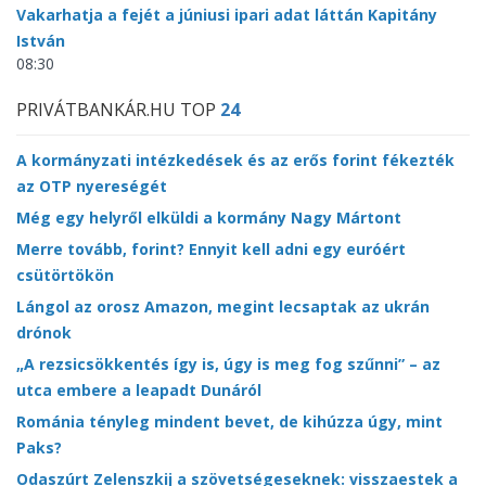
Vakarhatja a fejét a júniusi ipari adat láttán Kapitány
István
08:30
PRIVÁTBANKÁR.HU TOP
24
A kormányzati intézkedések és az erős forint fékezték
az OTP nyereségét
Még egy helyről elküldi a kormány Nagy Mártont
Merre tovább, forint? Ennyit kell adni egy euróért
csütörtökön
Lángol az orosz Amazon, megint lecsaptak az ukrán
drónok
„A rezsicsökkentés így is, úgy is meg fog szűnni” – az
utca embere a leapadt Dunáról
Románia tényleg mindent bevet, de kihúzza úgy, mint
Paks?
Odaszúrt Zelenszkij a szövetségeseknek: visszaestek a