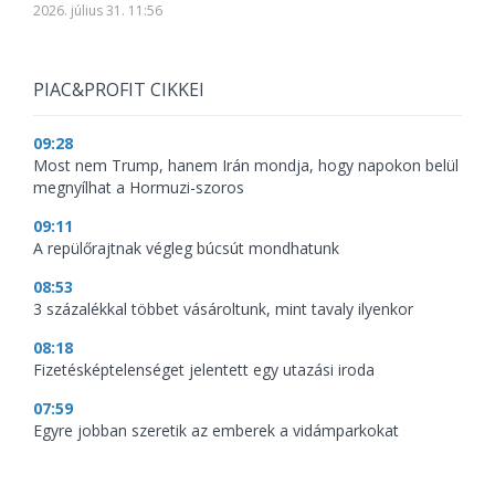
2026. július 31. 11:56
PIAC&PROFIT CIKKEI
09:28
Most nem Trump, hanem Irán mondja, hogy napokon belül
megnyílhat a Hormuzi-szoros
09:11
A repülőrajtnak végleg búcsút mondhatunk
08:53
3 százalékkal többet vásároltunk, mint tavaly ilyenkor
08:18
Fizetésképtelenséget jelentett egy utazási iroda
07:59
Egyre jobban szeretik az emberek a vidámparkokat