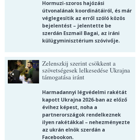
Hormuzi-szoros hajózási
útvonalának koordinátáiról, és már
véglegesítik az erről szóló közös
bejelentést – jelentette be
szerdán Eszmail Bagai, az iráni
külügyminisztérium szóvivője.
Zelenszkij szerint csökkent a
szövetségesek lelkesedése Ukrajna
támogatása iránt
Harmadannyi légvédelmi rakétát
kapott Ukrajna 2026-ban az előző
évihez képest, noha a
partnerországok rendelkeznek
ilyen rakétákkal – nehezményezte
az ukrán elnök szerdán a
Facebookon.