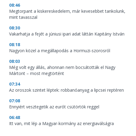
08:46
Megtorpant a kiskereskedelem, már kevesebbet tankolunk,
mint tavasszal
08:30
Vakarhatja a fejét a júniusi ipari adat láttán Kapitány István
08:18
Nagyon közel a megállapodás a Hormuzi-szorosról
08:03
Még volt egy állás, ahonnan nem bocsátották el Nagy
Mártont – most megtörtént
07:34
Az oroszok szintet léptek: robbanóanyag a lipcsei reptéren
07:08
Ennyiért vesztegetik az eurót csütörtök reggel
06:48
Itt van, mit lép a Magyar-kormány az energiaválságra