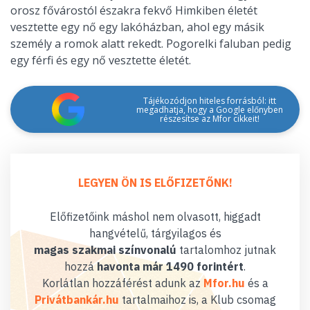
orosz fővárostól északra fekvő Himkiben életét
vesztette egy nő egy lakóházban, ahol egy másik
személy a romok alatt rekedt. Pogorelki faluban pedig
egy férfi és egy nő vesztette életét.
Tájékozódjon hiteles forrásból: itt
megadhatja, hogy a Google előnyben
részesítse az Mfor cikkeit!
LEGYEN ÖN IS ELŐFIZETŐNK!
Előfizetőink máshol nem olvasott, higgadt
hangvételű, tárgyilagos és
magas szakmai színvonalú
tartalomhoz jutnak
hozzá
havonta már 1490 forintért
.
Korlátlan hozzáférést adunk az
Mfor.hu
és a
Privátbankár.hu
tartalmaihoz is, a Klub csomag