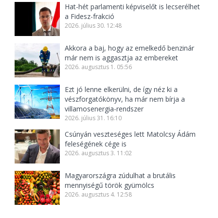
Hat-hét parlamenti képviselőt is lecserélhet
a Fidesz-frakció
2026. július 30. 12:48
Akkora a baj, hogy az emelkedő benzinár
már nem is aggasztja az embereket
2026. augusztus 1. 05:56
Ezt jó lenne elkerülni, de így néz ki a
vészforgatókönyv, ha már nem bírja a
villamosenergia-rendszer
2026. július 31. 16:10
Csúnyán veszteséges lett Matolcsy Ádám
feleségének cége is
2026. augusztus 3. 11:02
Magyarországra zúdulhat a brutális
mennyiségű török gyümölcs
2026. augusztus 4. 12:58