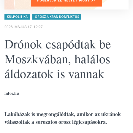
FOGLALJA LE HELYÉT MOST >>
KÜLPOLITIKA
OROSZ-UKRÁN KONFLIKTUS
2026. MÁJUS 17. 12:27
Drónok csapódtak be
Moszkvában, halálos
áldozatok is vannak
mfor.hu
Lakóházak is megrongálódtak, amikor az ukránok
válaszoltak a sorozatos orosz légicsapásokra.