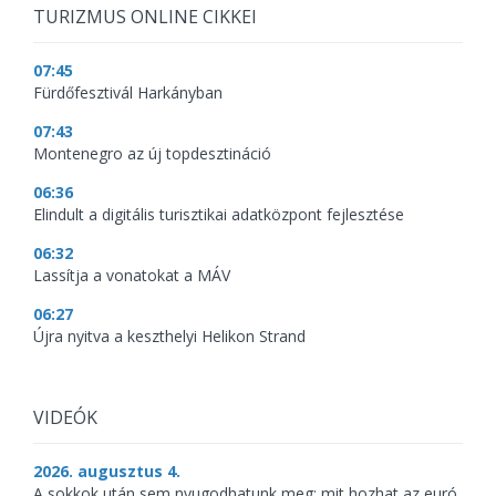
TURIZMUS ONLINE CIKKEI
07:45
Fürdőfesztivál Harkányban
07:43
Montenegro az új topdesztináció
06:36
Elindult a digitális turisztikai adatközpont fejlesztése
06:32
Lassítja a vonatokat a MÁV
06:27
Újra nyitva a keszthelyi Helikon Strand
VIDEÓK
2026. augusztus 4.
A sokkok után sem nyugodhatunk meg: mit hozhat az euró