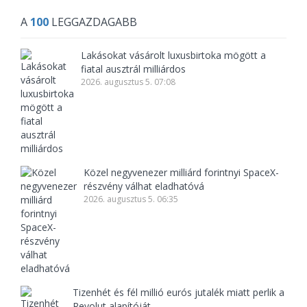
A
100
LEGGAZDAGABB
Lakásokat vásárolt luxusbirtoka mögött a
fiatal ausztrál milliárdos
2026. augusztus 5. 07:08
Közel negyvenezer milliárd forintnyi SpaceX-
részvény válhat eladhatóvá
2026. augusztus 5. 06:35
Tizenhét és fél millió eurós jutalék miatt perlik a
Revolut alapítóját