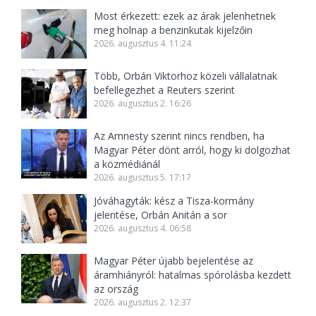
Most érkezett: ezek az árak jelenhetnek
meg holnap a benzinkutak kijelzőin
2026. augusztus 4. 11:24
Több, Orbán Viktorhoz közeli vállalatnak
befellegezhet a Reuters szerint
2026. augusztus 2. 16:26
Az Amnesty szerint nincs rendben, ha
Magyar Péter dönt arról, hogy ki dolgozhat
a közmédiánál
2026. augusztus 5. 17:17
Jóváhagyták: kész a Tisza-kormány
jelentése, Orbán Anitán a sor
2026. augusztus 4. 06:58
Magyar Péter újabb bejelentése az
áramhiányról: hatalmas spórolásba kezdett
az ország
2026. augusztus 2. 12:37