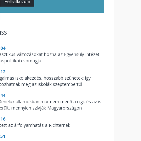
Feliratkozom
ISS
:04
asztikus változásokat hozna az Egyensúly Intézet
káspolitikai csomagja
:12
galmas iskolakezdés, hosszabb szünetek: így
ltozhatnak meg az iskolák szeptembertől
:44
Benelux államokban már nem menő a cigi, és az is
derült, mennyien szívják Magyarországon
:16
tett az árfolyamhatás a Richternek
:51