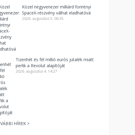
Közel negyvenezer milliárd forintnyi
SpaceX-részvény válhat eladhatóvá
2026. augusztus 5. 06:35
Tizenhét és fél millió eurós jutalék miatt
perlik a Revolut alapítóját
2026. augusztus 4. 14:27
VÁBBI HÍREK >