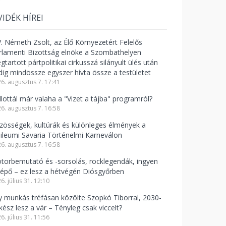
VIDÉK HÍREI
V. Németh Zsolt, az Élő Környezetért Felelős
rlamenti Bizottság elnöke a Szombathelyen
tartott pártpolitikai cirkusszá silányult ülés után
dig mindössze egyszer hívta össze a testületet
6. augusztus 7. 17:41
llottál már valaha a "Vizet a tájba" programról?
6. augusztus 7. 16:58
zösségek, kultúrák és különleges élmények a
bileumi Savaria Történelmi Karneválon
6. augusztus 7. 16:58
torbemutató és -sorsolás, rocklegendák, ingyen
lépő – ez lesz a hétvégén Diósgyőrben
6. július 31. 12:10
y munkás tréfásan közölte Szopkó Tiborral, 2030-
kész lesz a vár – Tényleg csak viccelt?
6. július 31. 11:56