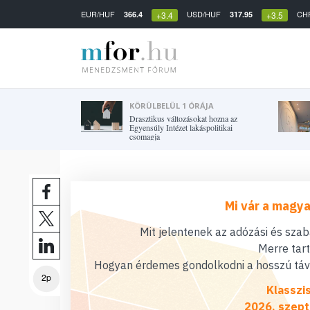
EUR/HUF
USD/HUF
CH
366.4
317.95
+3.4
+3.5
KÖRÜLBELÜL 1 ÓRÁJA
Drasztikus változásokat hozna az
Egyensúly Intézet lakáspolitikai
csomagja
Mi vár a magya
Mit jelentenek az adózási és sza
Merre tar
Hogyan érdemes gondolkodni a hosszú távú
2p
Klasszi
2026. szept