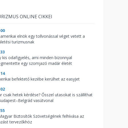
RIZMUS ONLINE CIKKEI
:00
 amerikai elnök egy tollvonással véget vetett a
ületési turizmusnak
:33
y kis odafigyelés, ami minden bizonnyal
gmentette egy szomjazó madár életét
:14
erikai befektető kezébe kerülhet az easyJet
:02
r csak hetek kérdése? Ősszel utasokat is szállíthat
Budapest–Belgrád vasútvonal
:55
Magyar Biztosítók Szövetségének felhívása az
azást tervezőkhöz