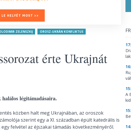
 LE HELYÉT MOST >>
FR
OLODIMIR ZELENSZKIJ
OROSZ-UKRÁN KONFLIKTUS
17
Dr
sorozat érte Ukrajnát
la
16
Ru
vá
15
A 
 halálos légitámadásaira.
ki
15
mentés közben halt meg Ukrajnában, az oroszok
Be
zámolója szerint egy a XI. században épült katedrális is
t egy felvétel az éjszakai támadás következményéről.
14