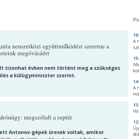
PI
16
A 
nita nemzetközi együttműködést szeretne a
sz
leteink megóvásáért
15
Ma
lt tizenhat évben nem történt meg a szükséges
ko
lés a külügyminiszter szerint.
14
A 
má
13
Vis
 drónügy: megszólalt a reptér
12
Új
tett Antonov-gépek üresek voltak, amikor
dr