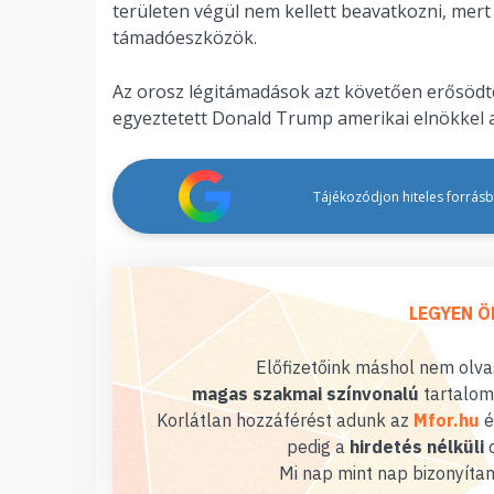
területen végül nem kellett beavatkozni, mer
támadóeszközök.
Az orosz légitámadások azt követően erősödte
egyeztetett Donald Trump amerikai elnökkel a
Tájékozódjon hiteles forrásbó
LEGYEN Ö
Előfizetőink máshol nem olvas
magas szakmai színvonalú
tartalom
Korlátlan hozzáférést adunk az
Mfor.hu
é
pedig a
hirdetés nélküli
o
Mi nap mint nap bizonyítan