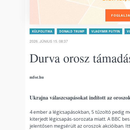
FOGLALJA
KÜLPOLITIKA
DONALD TRUMP
VLAGYIMIR PUTYIN
V
2026. JÚNIUS 15. 08:37
Durva orosz támadás
mfor.hu
Ukrajna válaszcsapásokat indított az oroszok
4 ember a légicsapásokban, 5 tűzoltó pedig 
kiterjedt légicsapás-sorozata miatt. A BBC bes
jelentősen megsérült az oroszok akcióiban. It