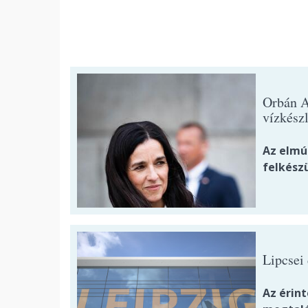
Orbán A
vízkész
Az elmú
felkészü
Lipcsei
Az érin