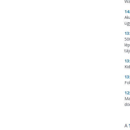
Wa
14
Ak
üg
13
500
lé
tá
13
Kid
13
Fo
12
Ma
dö
A