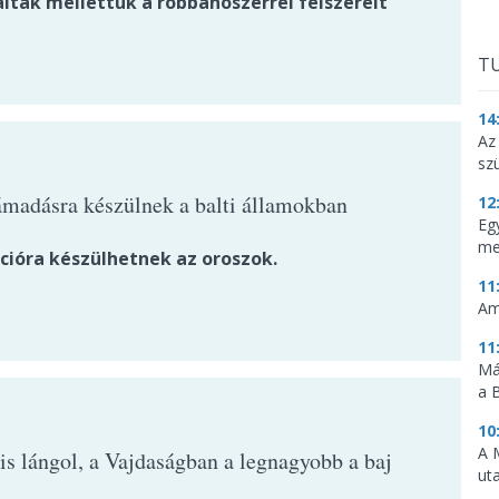
lták mellettük a robbanószerrel felszerelt
TU
14
Az
sz
ámadásra készülnek a balti államokban
12
Eg
me
cióra készülhetnek az oroszok.
11
Am
11
Má
a 
10
A 
is lángol, a Vajdaságban a legnagyobb a baj
ut