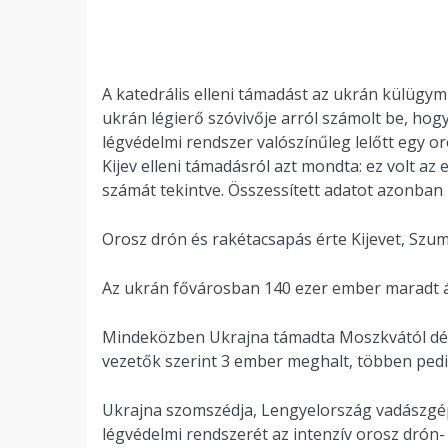
A katedrális elleni támadást az ukrán külügymi
ukrán légierő szóvivője arról számolt be, hogy
légvédelmi rendszer valószínűleg lelőtt egy o
Kijev elleni támadásról azt mondta: ez volt az 
számát tekintve. Összessített adatot azonban
Orosz drón és rakétacsapás érte Kijevet, Szum
Az ukrán fővárosban 140 ezer ember maradt 
Mindeközben Ukrajna támadta Moszkvától délr
vezetők szerint 3 ember meghalt, többen ped
Ukrajna szomszédja, Lengyelország vadászgép
légvédelmi rendszerét az intenzív orosz drón-