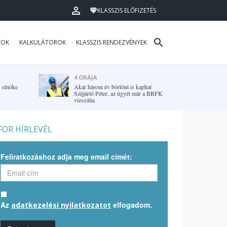
KLASSZIS ELŐFIZETÉS
TOK
KALKULÁTOROK
KLASSZIS RENDEZVÉNYEK
4 ÓRÁJA
G elnöke
Akár három év börtönt is kaphat
Szijjártó Péter, az ügyét már a BRFK
vizsgálja
OR HÍRLEVÉL
Feliratkozáshoz adja meg email címét:
Az
elfogadom.
adatkezelési nyilatkozatot