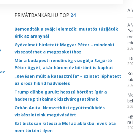
A 
PRIVÁTBANKÁR.HU TOP
24
A 
Bemondták a svájci elemzők: mutatós tűzijáték
Pa
érik az aranynál
meg
ed
Győzelmet hirdetett Magyar Péter – mindenki
202
y
visszatérhet a megszokotthoz
Ha
Már a budapesti rendőrség vizsgálja Szijjártó
202
Péter ügyét, akár három év börtönt is kaphat
 az
Kö
„Kevésen múlt a katasztrófa” – szintet léphetett
ju
az orosz hibrid hadviselés
202
Trump dühbe gurult: hosszú börtönt ígér a
Mo
hadsereg titkainak kiszivárogtatóinak
be
202
Orbán Anita: Nemzetközi együttműködés
vízkészleteink megóvásáért
Eg
ra 
Ezt biztosan kiteszi a Mol az ablakba: évek óta
202
nem történt ilyen