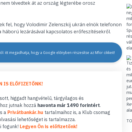
t nem tévedtek át az ország légterébe orosz
k fel, hogy Volodimir Zelenszkij ukrán elnök telefonon
 háború lezárásával kapcsolatos erőfeszítésekről.
l: itt megadhatja, hogy a Google előnyben részesítse az Mfor cikkeit!
N IS ELŐFIZETŐNK!
ott, higgadt hangvételű, tárgyilagos és
hoz jutnak hozzá
havonta már 1490 forintért
.
s a
Privátbankár.hu
tartalmaihoz is, a Klub csomag
lvasási lehetőséget is tartalmazza.
TO
i fogunk!
Legyen Ön is előfizetőnk!