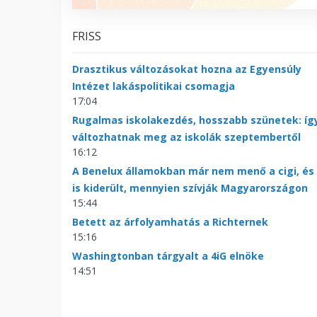
FRISS
Drasztikus változásokat hozna az Egyensúly
Intézet lakáspolitikai csomagja
17:04
Rugalmas iskolakezdés, hosszabb szünetek: íg
változhatnak meg az iskolák szeptembertől
16:12
A Benelux államokban már nem menő a cigi, és
is kiderült, mennyien szívják Magyarországon
15:44
Betett az árfolyamhatás a Richternek
15:16
Washingtonban tárgyalt a 4iG elnöke
14:51