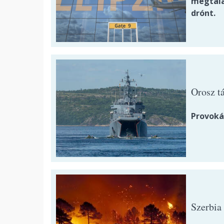
megtalá
drónt.
Orosz t
Provoká
Szerbia 