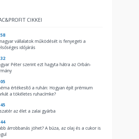
AC&PROFIT CIKKEI
:58
magyar vállalatok működését is fenyegeti a
élsőséges időjárás
:32
gyar Péter szerint ezt hagyta hátra az Orbán-
rmány
:05
néma értékesítő a ruhán: Hogyan épít prémium
rkát a tökéletes ruhacímke?
:45
szatér az élet a zalai gyárba
:44
abb árrobbanás jöhet? A búza, az olaj és a cukor is
águl