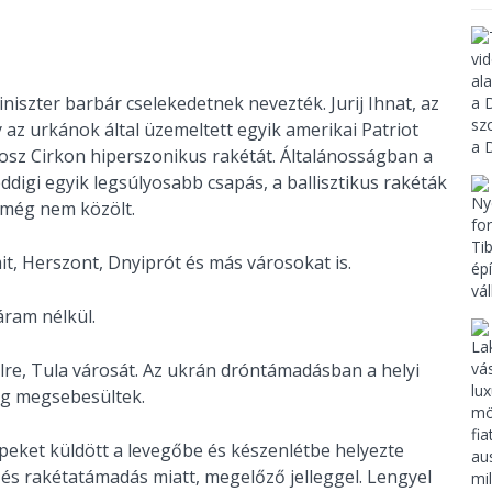
niszter barbár cselekedetnek nevezték. Jurij Ihnat, az
 az urkánok által üzemeltett egyik amerikai Patriot
rosz Cirkon hiperszonikus rakétát. Általánosságban a
eddigi egyik legsúlyosabb csapás, a ballisztikus rakéták
 még nem közölt.
it, Herszont, Dnyiprót és más városokat is.
áram nélkül.
e, Tula városát. Az ukrán dróntámadásban a helyi
ig megsebesültek.
eket küldött a levegőbe és készenlétbe helyezte
 és rakétatámadás miatt, megelőző jelleggel. Lengyel