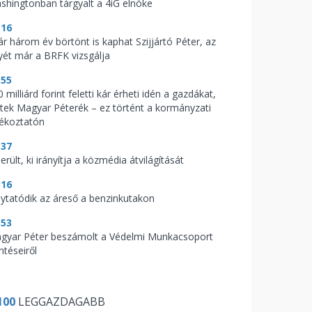
shingtonban tárgyalt a 4iG elnöke
:16
ár három év börtönt is kaphat Szijjártó Péter, az
yét már a BRFK vizsgálja
:55
 milliárd forint feletti kár érheti idén a gazdákat,
ptek Magyar Péterék – ez történt a kormányzati
jékoztatón
:37
erült, ki irányítja a közmédia átvilágítását
:16
lytatódik az áreső a benzinkutakon
:53
gyar Péter beszámolt a Védelmi Munkacsoport
ntéseiről
100
LEGGAZDAGABB