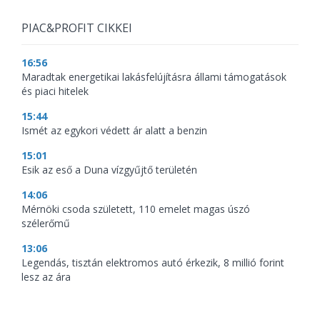
PIAC&PROFIT CIKKEI
16:56
Maradtak energetikai lakásfelújításra állami támogatások
és piaci hitelek
15:44
Ismét az egykori védett ár alatt a benzin
15:01
Esik az eső a Duna vízgyűjtő területén
14:06
Mérnöki csoda született, 110 emelet magas úszó
szélerőmű
13:06
Legendás, tisztán elektromos autó érkezik, 8 millió forint
lesz az ára