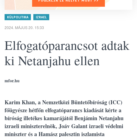
FOGLALJA LE HELYÉT MOST >>
KÜLPOLITIKA
IZRAEL
2024. MÁJUS 20. 15:33
Elfogatóparancsot adtak
ki Netanjahu ellen
mfor.hu
Karim Khan, a Nemzetközi Büntetőbíróság (ICC)
főügyésze hétfőn elfogatóparancs kiadását kérte a
bíróság illetékes kamarájától Benjámin Netanjahu
izraeli miniszterelnök, Joáv Galant izraeli védelmi
miniszter és a Hamász palesztin iszlamista