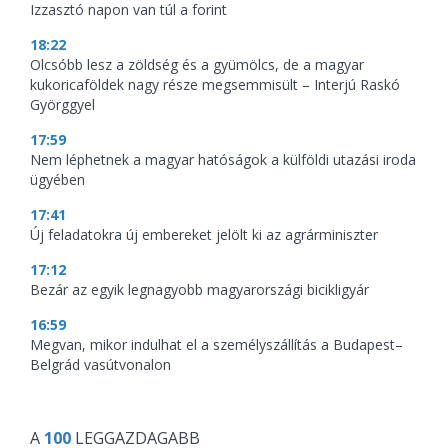
Izzasztó napon van túl a forint
18:22
Olcsóbb lesz a zöldség és a gyümölcs, de a magyar
kukoricaföldek nagy része megsemmisült – Interjú Raskó
Györggyel
17:59
Nem léphetnek a magyar hatóságok a külföldi utazási iroda
ügyében
17:41
Új feladatokra új embereket jelölt ki az agrárminiszter
17:12
Bezár az egyik legnagyobb magyarországi bicikligyár
16:59
Megvan, mikor indulhat el a személyszállítás a Budapest–
Belgrád vasútvonalon
A
100
LEGGAZDAGABB