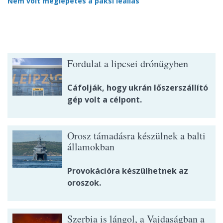
Nem volt meglepetés a paksi leállás
Fordulat a lipcsei drónügyben
Cáfolják, hogy ukrán lőszerszállító
gép volt a célpont.
Orosz támadásra készülnek a balti
államokban
Provokációra készülhetnek az
oroszok.
Szerbia is lángol, a Vajdaságban a