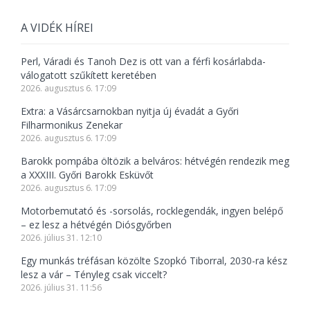
A VIDÉK HÍREI
Perl, Váradi és Tanoh Dez is ott van a férfi kosárlabda-
válogatott szűkített keretében
2026. augusztus 6. 17:09
Extra: a Vásárcsarnokban nyitja új évadát a Győri
Filharmonikus Zenekar
2026. augusztus 6. 17:09
Barokk pompába öltözik a belváros: hétvégén rendezik meg
a XXXIII. Győri Barokk Esküvőt
2026. augusztus 6. 17:09
Motorbemutató és -sorsolás, rocklegendák, ingyen belépő
– ez lesz a hétvégén Diósgyőrben
2026. július 31. 12:10
Egy munkás tréfásan közölte Szopkó Tiborral, 2030-ra kész
lesz a vár – Tényleg csak viccelt?
2026. július 31. 11:56