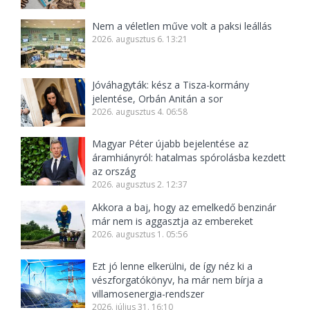
Nem a véletlen műve volt a paksi leállás
2026. augusztus 6. 13:21
Jóváhagyták: kész a Tisza-kormány
jelentése, Orbán Anitán a sor
2026. augusztus 4. 06:58
Magyar Péter újabb bejelentése az
áramhiányról: hatalmas spórolásba kezdett
az ország
2026. augusztus 2. 12:37
Akkora a baj, hogy az emelkedő benzinár
már nem is aggasztja az embereket
2026. augusztus 1. 05:56
Ezt jó lenne elkerülni, de így néz ki a
vészforgatókönyv, ha már nem bírja a
villamosenergia-rendszer
2026. július 31. 16:10