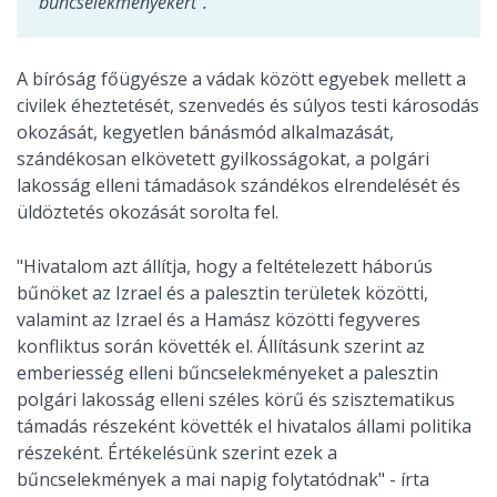
bűncselekményekért".
A bíróság főügyésze a vádak között egyebek mellett a
civilek éheztetését, szenvedés és súlyos testi károsodás
okozását, kegyetlen bánásmód alkalmazását,
szándékosan elkövetett gyilkosságokat, a polgári
lakosság elleni támadások szándékos elrendelését és
üldöztetés okozását sorolta fel.
"Hivatalom azt állítja, hogy a feltételezett háborús
bűnöket az Izrael és a palesztin területek közötti,
valamint az Izrael és a Hamász közötti fegyveres
konfliktus során követték el. Állításunk szerint az
emberiesség elleni bűncselekményeket a palesztin
polgári lakosság elleni széles körű és szisztematikus
támadás részeként követték el hivatalos állami politika
részeként. Értékelésünk szerint ezek a
bűncselekmények a mai napig folytatódnak" - írta