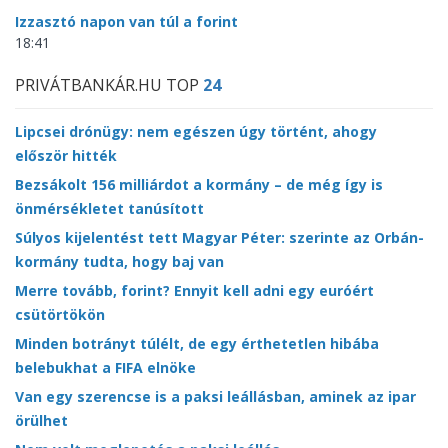
Izzasztó napon van túl a forint
18:41
PRIVÁTBANKÁR.HU TOP
24
Lipcsei drónügy: nem egészen úgy történt, ahogy
először hitték
Bezsákolt 156 milliárdot a kormány – de még így is
önmérsékletet tanúsított
Súlyos kijelentést tett Magyar Péter: szerinte az Orbán-
kormány tudta, hogy baj van
Merre tovább, forint? Ennyit kell adni egy euróért
csütörtökön
Minden botrányt túlélt, de egy érthetetlen hibába
belebukhat a FIFA elnöke
Van egy szerencse is a paksi leállásban, aminek az ipar
örülhet