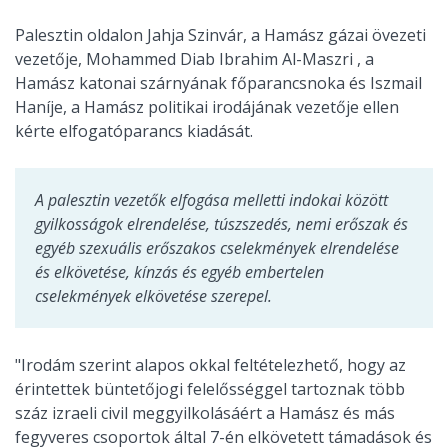
Palesztin oldalon Jahja Szinvár, a Hamász gázai övezeti
vezetője, Mohammed Diab Ibrahim Al-Maszri , a
Hamász katonai szárnyának főparancsnoka és Iszmail
Haníje, a Hamász politikai irodájának vezetője ellen
kérte elfogatóparancs kiadását.
A palesztin vezetők elfogása melletti indokai között
gyilkosságok elrendelése, túszszedés, nemi erőszak és
egyéb szexuális erőszakos cselekmények elrendelése
és elkövetése, kínzás és egyéb embertelen
cselekmények elkövetése szerepel.
"Irodám szerint alapos okkal feltételezhető, hogy az
érintettek büntetőjogi felelősséggel tartoznak több
száz izraeli civil meggyilkolásáért a Hamász és más
fegyveres csoportok által 7-én elkövetett támadások és