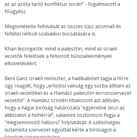
az az azóta tartó konfliktus során" - fogalmazott a
főügyész.
Megismételte felhívását az összes túsz azonnali és
feltétel nélküli szabadon bocsátására is.
Khan leszögezte: mind a palesztin, mind az izraeli
vezetők felelősek a felsorolt bűncselekmények
elkövetéséért.
Beni Ganz izraeli miniszter, a hadikabinet tagja a hírre
úgy reagált, hogy „erkölcsi vakság egy sorba állítani az
izraeli vezetőket és a Hamász palesztin terrorszervezet
vezetőit”. A Hamász szintén tiltakozott azt állítván,
hogy a hágai bíróság határozata "egyenlővé teszi az
áldozatot a hóhérral", valamint ösztönözni fogja a
"megsemmisítő háború" folytatását. A szélsőséges
iszlamista szervezet egyúttal kérte a bíróságot a
kérelem visszavonására.