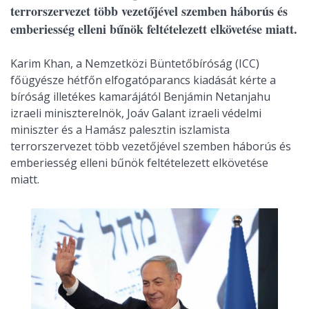
terrorszervezet több vezetőjével szemben háborús és
emberiesség elleni bűnök feltételezett elkövetése miatt.
Karim Khan, a Nemzetközi Büntetőbíróság (ICC)
főügyésze hétfőn elfogatóparancs kiadását kérte a
bíróság illetékes kamarájától Benjámin Netanjahu
izraeli miniszterelnök, Joáv Galant izraeli védelmi
miniszter és a Hamász palesztin iszlamista
terrorszervezet több vezetőjével szemben háborús és
emberiesség elleni bűnök feltételezett elkövetése
miatt.