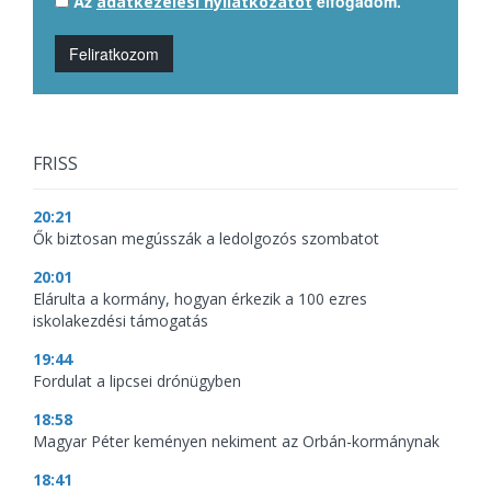
Az
elfogadom.
adatkezelési nyilatkozatot
Feliratkozom
FRISS
20:21
Ők biztosan megússzák a ledolgozós szombatot
20:01
Elárulta a kormány, hogyan érkezik a 100 ezres
iskolakezdési támogatás
19:44
Fordulat a lipcsei drónügyben
18:58
Magyar Péter keményen nekiment az Orbán-kormánynak
18:41