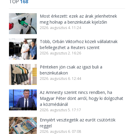
TOP
168
Most érkezett: ezek az árak jelenhetnek
meg holnap a benzinkutak kijelzőin
2026. augusztus 4. 11:24
Több, Orbán Viktorhoz közeli vállalatnak
befellegezhet a Reuters szerint
2026. augusztus 2. 16:26
Pénteken jön csak az igazi buli a
benzinkutakon
2026. augusztus 6. 12:44
Az Amnesty szerint nincs rendben, ha
Magyar Péter dönt arról, hogy ki dolgozhat
a közmédiánál
2026. augusztus 5. 17:17
Ennyiért vesztegetik az eurót csütörtök
reggel
2026. augusztus 6. 07:08