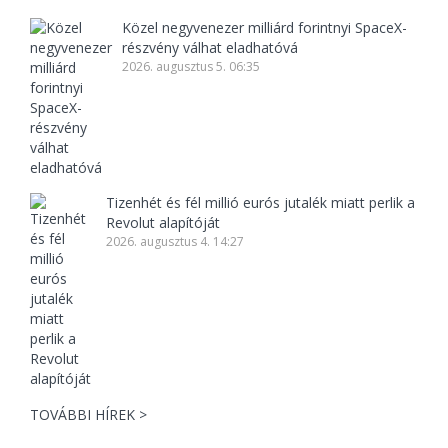
Közel negyvenezer milliárd forintnyi SpaceX-
részvény válhat eladhatóvá
2026. augusztus 5. 06:35
Tizenhét és fél millió eurós jutalék miatt perlik a
Revolut alapítóját
2026. augusztus 4. 14:27
TOVÁBBI HÍREK >