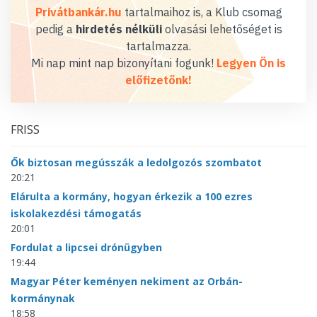
Privátbankár.hu
tartalmaihoz is, a Klub csomag
pedig a
hirdetés nélküli
olvasási lehetőséget is
tartalmazza.
Mi nap mint nap bizonyítani fogunk!
Legyen Ön is
előfizetőnk!
FRISS
Ők biztosan megússzák a ledolgozós szombatot
20:21
Elárulta a kormány, hogyan érkezik a 100 ezres
iskolakezdési támogatás
20:01
Fordulat a lipcsei drónügyben
19:44
Magyar Péter keményen nekiment az Orbán-
kormánynak
18:58