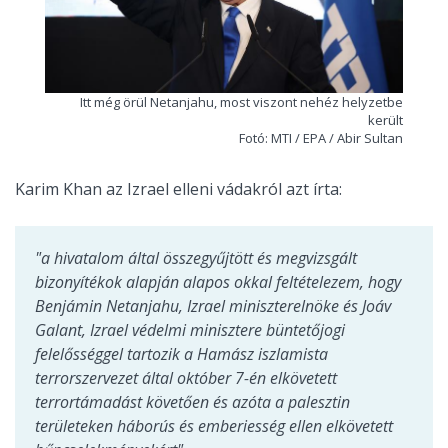
Itt még örül Netanjahu, most viszont nehéz helyzetbe
került
Fotó: MTI / EPA / Abir Sultan
Karim Khan az Izrael elleni vádakról azt írta:
"a hivatalom által összegyűjtött és megvizsgált
bizonyítékok alapján alapos okkal feltételezem, hogy
Benjámin Netanjahu, Izrael miniszterelnöke és Joáv
Galant, Izrael védelmi minisztere büntetőjogi
felelősséggel tartozik a Hamász iszlamista
terrorszervezet által október 7-én elkövetett
terrortámadást követően és azóta a palesztin
területeken háborús és emberiesség ellen elkövetett