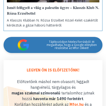
Ismét felfigyelt a világ a palesztin ügyre – Klasszis Klub N.
Rózsa Erzsébettel
A Klasszis Klubban N. Rózsa Erzsébet Közel-Kelet-szakértőt
kérdeztük a gázai háború hátteréről.
Tájékozódjon hiteles forrásból: itt
megadhatja, hogy a Google előnyben
részesítse az Mfor cikkeit!
LEGYEN ÖN IS ELŐFIZETŐNK!
Előfizetőink máshol nem olvasott, higgadt
hangvételű, tárgyilagos és
magas szakmai színvonalú
tartalomhoz jutnak
hozzá
havonta már 1490 forintért
.
Korlátlan hozzáférést adunk az
Mfor.hu
és a