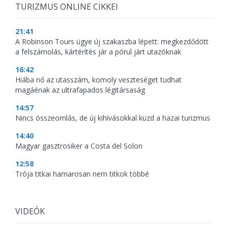
TURIZMUS ONLINE CIKKEI
21:41
A Robinson Tours ügye új szakaszba lépett: megkezdődött
a felszámolás, kártérítés jár a pórul járt utazóknak
16:42
Hiába nő az utasszám, komoly veszteséget tudhat
magáénak az ultrafapados légitársaság
14:57
Nincs összeomlás, de új kihívásokkal küzd a hazai turizmus
14:40
Magyar gasztrosiker a Costa del Solon
12:58
Trója titkai hamarosan nem titkok többé
VIDEÓK