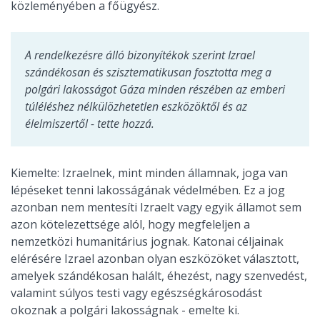
közleményében a főügyész.
A rendelkezésre álló bizonyítékok szerint Izrael
szándékosan és szisztematikusan fosztotta meg a
polgári lakosságot Gáza minden részében az emberi
túléléshez nélkülözhetetlen eszközöktől és az
élelmiszertől - tette hozzá.
Kiemelte: Izraelnek, mint minden államnak, joga van
lépéseket tenni lakosságának védelmében. Ez a jog
azonban nem mentesíti Izraelt vagy egyik államot sem
azon kötelezettsége alól, hogy megfeleljen a
nemzetközi humanitárius jognak. Katonai céljainak
elérésére Izrael azonban olyan eszközöket választott,
amelyek szándékosan halált, éhezést, nagy szenvedést,
valamint súlyos testi vagy egészségkárosodást
okoznak a polgári lakosságnak - emelte ki.