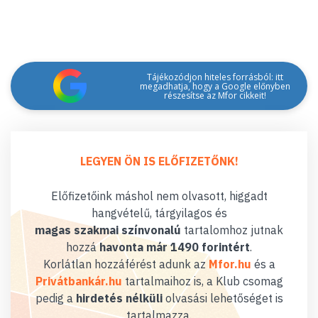
Tájékozódjon hiteles forrásból: itt
megadhatja, hogy a Google előnyben
részesítse az Mfor cikkeit!
LEGYEN ÖN IS ELŐFIZETŐNK!
Előfizetőink máshol nem olvasott, higgadt
hangvételű, tárgyilagos és
magas szakmai színvonalú
tartalomhoz jutnak
hozzá
havonta már 1490 forintért
.
Korlátlan hozzáférést adunk az
Mfor.hu
és a
Privátbankár.hu
tartalmaihoz is, a Klub csomag
pedig a
hirdetés nélküli
olvasási lehetőséget is
tartalmazza.