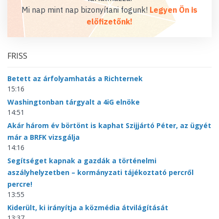
Mi nap mint nap bizonyítani fogunk!
Legyen Ön is
előfizetőnk!
FRISS
Betett az árfolyamhatás a Richternek
15:16
Washingtonban tárgyalt a 4iG elnöke
14:51
Akár három év börtönt is kaphat Szijjártó Péter, az ügyét
már a BRFK vizsgálja
14:16
Segítséget kapnak a gazdák a történelmi
aszályhelyzetben – kormányzati tájékoztató percről
percre!
13:55
Kiderült, ki irányítja a közmédia átvilágítását
13:37