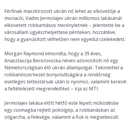
Férfinak maszkírozott ukrán nő lehet az elkövetője a
monacói, Vadim Jermolajev ukrán milliomos lakásánál
elkövetett robbantásos merényletnek – jelentette be a
városállam ügyészhelyettese pénteken, hozzátéve,
hogy a gyanúsított vélhetően nem egyedül cselekedett.
Morgan Raymond elmondta, hogy a 39 éves,
Anasztaszija Berezovszka néven azonosított nő egy
Németországban élő ukrán állampolgár. Tekintettel a
robbanószerkezet bonyolultságára a rendőrség
esetleges tettestársak után is nyomoz, valamint keresik
a feltételezett megrendelőket – írja az MTI.
Jermolajev lakása előtt hétfő este lépett működésbe
egy csomagba rejtett pokolgép, a robbanásban az
oligarcha, a felesége, valamint a fiuk is megsebesült.