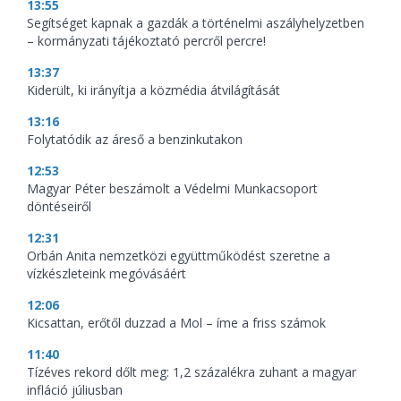
13:55
Segítséget kapnak a gazdák a történelmi aszályhelyzetben
– kormányzati tájékoztató percről percre!
13:37
Kiderült, ki irányítja a közmédia átvilágítását
13:16
Folytatódik az áreső a benzinkutakon
12:53
Magyar Péter beszámolt a Védelmi Munkacsoport
döntéseiről
12:31
Orbán Anita nemzetközi együttműködést szeretne a
vízkészleteink megóvásáért
12:06
Kicsattan, erőtől duzzad a Mol – íme a friss számok
11:40
Tízéves rekord dőlt meg: 1,2 százalékra zuhant a magyar
infláció júliusban