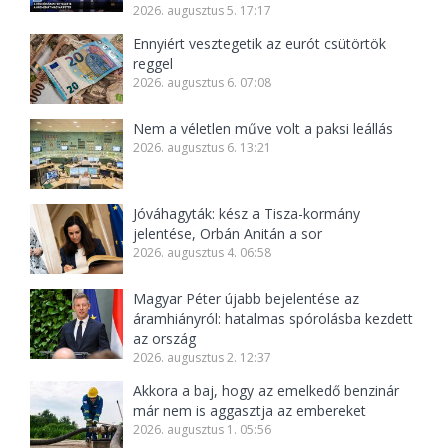
2026. augusztus 5. 17:17
Ennyiért vesztegetik az eurót csütörtök
reggel
2026. augusztus 6. 07:08
Nem a véletlen műve volt a paksi leállás
2026. augusztus 6. 13:21
Jóváhagyták: kész a Tisza-kormány
jelentése, Orbán Anitán a sor
2026. augusztus 4. 06:58
Magyar Péter újabb bejelentése az
áramhiányról: hatalmas spórolásba kezdett
az ország
2026. augusztus 2. 12:37
Akkora a baj, hogy az emelkedő benzinár
már nem is aggasztja az embereket
2026. augusztus 1. 05:56