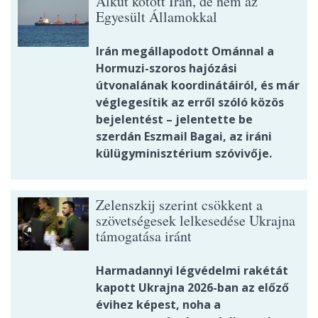
Alkut kötött Irán, de nem az
Egyesült Államokkal
Irán megállapodott Ománnal a
Hormuzi-szoros hajózási
útvonalának koordinátáiról, és már
véglegesítik az erről szóló közös
bejelentést – jelentette be
szerdán Eszmail Bagai, az iráni
külügyminisztérium szóvivője.
Zelenszkij szerint csökkent a
szövetségesek lelkesedése Ukrajna
támogatása iránt
Harmadannyi légvédelmi rakétát
kapott Ukrajna 2026-ban az előző
évihez képest, noha a