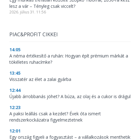
lesz a vár – Tényleg csak viccelt?
2026. július 31. 11:56
PIAC&PROFIT CIKKEI
14:05
A néma értékesítő a ruhán: Hogyan épít prémium márkát a
tökéletes ruhacímke?
13:45
Visszatér az élet a zalai gyárba
12:44
Újabb árrobbanás jöhet? A búza, az olaj és a cukor is drágul
12:23
A paksi leállás csak a kezdet? Évek óta ismert
rendszerkockázatra figyelmeztetnek
12:01
Egy ország figyeli a fogyasztást – a vállalkozások menthetik