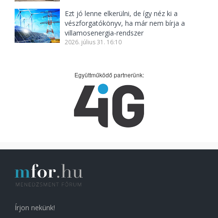
Ezt jó lenne elkerülni, de így néz ki a
vészforgatókönyv, ha már nem bírja a
villamosenergia-rendszer
2026. július 31. 16:10
Együttműködő partnerünk:
Írjon nekünk!