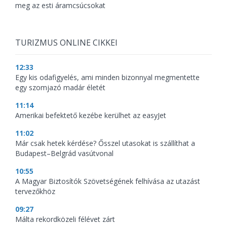
meg az esti áramcsúcsokat
TURIZMUS ONLINE CIKKEI
12:33
Egy kis odafigyelés, ami minden bizonnyal megmentette
egy szomjazó madár életét
11:14
Amerikai befektető kezébe kerülhet az easyJet
11:02
Már csak hetek kérdése? Ősszel utasokat is szállíthat a
Budapest–Belgrád vasútvonal
10:55
A Magyar Biztosítók Szövetségének felhívása az utazást
tervezőkhöz
09:27
Málta rekordközeli félévet zárt