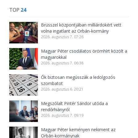
TOP
24
Brüsszel központjában milliárdokért vett
volna ingatlant az Orbán-kormány
2026. augusztus 7. 07:26
Magyar Péter csodálatos örömhírt közölt a
magyarokkal
2026. augusztus 7. 06:38
Ők biztosan megússzák a ledolgozós
szombatot
2026. augusztus 6. 20:21
Megszólalt Pintér Sándor utóda a
rendőrhiányról
2026. augusztus 7. 09:19
Magyar Péter keményen nekiment az
Orbán-kormánynak