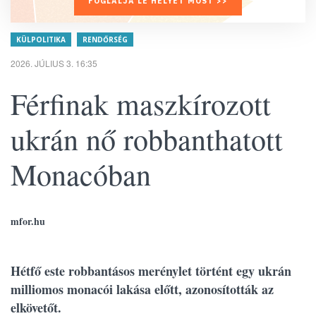
FOGLALJA LE HELYÉT MOST >>
KÜLPOLITIKA
RENDŐRSÉG
2026. JÚLIUS 3. 16:35
Férfinak maszkírozott
ukrán nő robbanthatott
Monacóban
mfor.hu
Hétfő este robbantásos merénylet történt egy ukrán
milliomos monacói lakása előtt, azonosították az
elkövetőt.