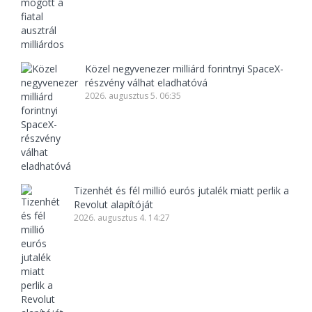
Közel negyvenezer milliárd forintnyi SpaceX-
részvény válhat eladhatóvá
2026. augusztus 5. 06:35
Tizenhét és fél millió eurós jutalék miatt perlik a
Revolut alapítóját
2026. augusztus 4. 14:27