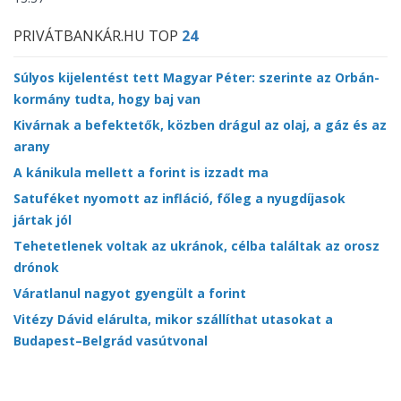
PRIVÁTBANKÁR.HU TOP
24
Súlyos kijelentést tett Magyar Péter: szerinte az Orbán-
kormány tudta, hogy baj van
Kivárnak a befektetők, közben drágul az olaj, a gáz és az
arany
A kánikula mellett a forint is izzadt ma
Satuféket nyomott az infláció, főleg a nyugdíjasok
jártak jól
Tehetetlenek voltak az ukránok, célba találtak az orosz
drónok
Váratlanul nagyot gyengült a forint
Vitézy Dávid elárulta, mikor szállíthat utasokat a
Budapest–Belgrád vasútvonal