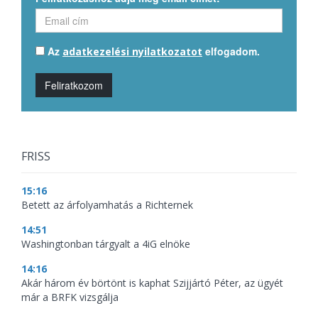
Az
elfogadom.
adatkezelési nyilatkozatot
Feliratkozom
FRISS
15:16
Betett az árfolyamhatás a Richternek
14:51
Washingtonban tárgyalt a 4iG elnöke
14:16
Akár három év börtönt is kaphat Szijjártó Péter, az ügyét
már a BRFK vizsgálja