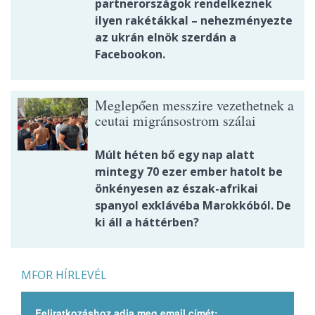
partnerországok rendelkeznek
ilyen rakétákkal – nehezményezte
az ukrán elnök szerdán a
Facebookon.
Meglepően messzire vezethetnek a
ceutai migránsostrom szálai
Múlt héten bő egy nap alatt
mintegy 70 ezer ember hatolt be
önkényesen az észak-afrikai
spanyol exklávéba Marokkóból. De
ki áll a háttérben?
MFOR HÍRLEVÉL
Feliratkozáshoz adja meg email címét: