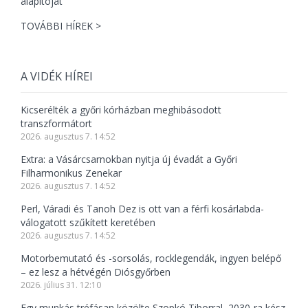
TOVÁBBI HÍREK >
A VIDÉK HÍREI
Kicserélték a győri kórházban meghibásodott
transzformátort
2026. augusztus 7. 14:52
Extra: a Vásárcsarnokban nyitja új évadát a Győri
Filharmonikus Zenekar
2026. augusztus 7. 14:52
Perl, Váradi és Tanoh Dez is ott van a férfi kosárlabda-
válogatott szűkített keretében
2026. augusztus 7. 14:52
Motorbemutató és -sorsolás, rocklegendák, ingyen belépő
– ez lesz a hétvégén Diósgyőrben
2026. július 31. 12:10
Egy munkás tréfásan közölte Szopkó Tiborral, 2030-ra kész