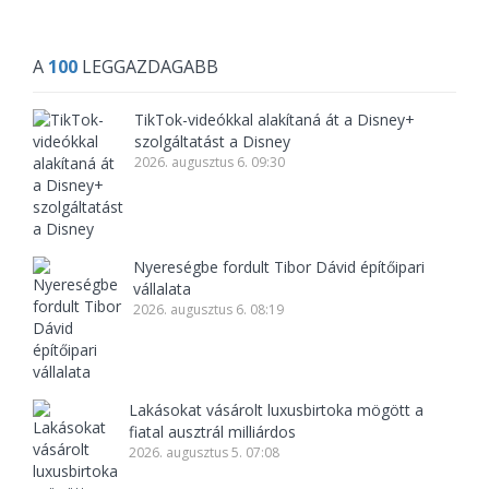
A
100
LEGGAZDAGABB
TikTok-videókkal alakítaná át a Disney+
szolgáltatást a Disney
2026. augusztus 6. 09:30
Nyereségbe fordult Tibor Dávid építőipari
vállalata
2026. augusztus 6. 08:19
Lakásokat vásárolt luxusbirtoka mögött a
fiatal ausztrál milliárdos
2026. augusztus 5. 07:08