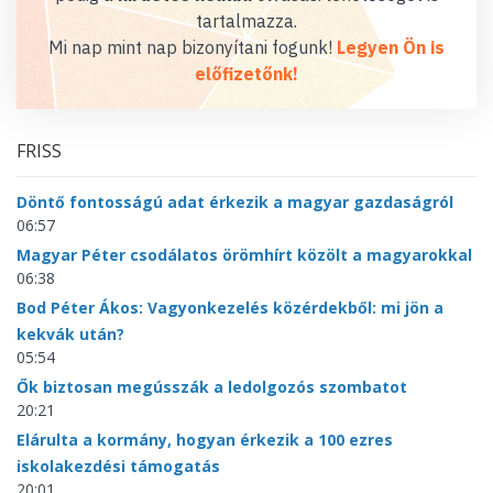
tartalmazza.
Mi nap mint nap bizonyítani fogunk!
Legyen Ön is
előfizetőnk!
FRISS
Döntő fontosságú adat érkezik a magyar gazdaságról
06:57
Magyar Péter csodálatos örömhírt közölt a magyarokkal
06:38
Bod Péter Ákos: Vagyonkezelés közérdekből: mi jön a
kekvák után?
05:54
Ők biztosan megússzák a ledolgozós szombatot
20:21
Elárulta a kormány, hogyan érkezik a 100 ezres
iskolakezdési támogatás
20:01