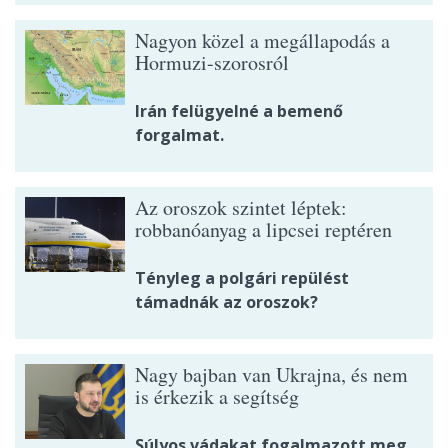
Nagyon közel a megállapodás a
Hormuzi-szorosról
Irán felügyelné a bemenő
forgalmat.
Az oroszok szintet léptek:
robbanóanyag a lipcsei reptéren
Tényleg a polgári repülést
támadnák az oroszok?
Nagy bajban van Ukrajna, és nem
is érkezik a segítség
Súlyos vádakat fogalmazott meg