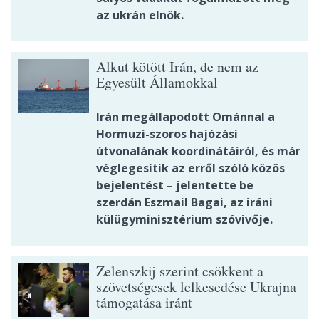
az ukrán elnök.
Alkut kötött Irán, de nem az
Egyesült Államokkal
Irán megállapodott Ománnal a
Hormuzi-szoros hajózási
útvonalának koordinátáiról, és már
véglegesítik az erről szóló közös
bejelentést – jelentette be
szerdán Eszmail Bagai, az iráni
külügyminisztérium szóvivője.
Zelenszkij szerint csökkent a
szövetségesek lelkesedése Ukrajna
támogatása iránt