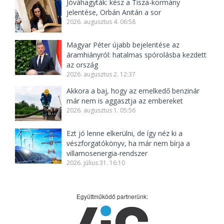
Jóváhagyták: kész a Tisza-kormány
jelentése, Orbán Anitán a sor
2026. augusztus 4. 06:58
Magyar Péter újabb bejelentése az
áramhiányról: hatalmas spórolásba kezdett
az ország
2026. augusztus 2. 12:37
Akkora a baj, hogy az emelkedő benzinár
már nem is aggasztja az embereket
2026. augusztus 1. 05:56
Ezt jó lenne elkerülni, de így néz ki a
vészforgatókönyv, ha már nem bírja a
villamosenergia-rendszer
2026. július 31. 16:10
Együttműködő partnerünk: