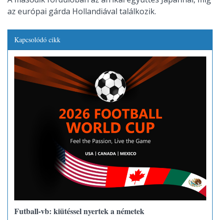
az európai gárda Hollandiával találkozik.
Kapcsolódó cikk
Futball-vb: kiütéssel nyertek a németek