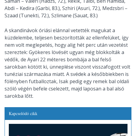
Samah – Valeri (Hadzs, 72.), Rekik, Talbi, Ben Hamida,
Abdi – Kedira (Garbi, 83.), Szhiri (Asuri, 72.), Medzsbri –
Szaad (Tunekti, 72.), Szlimane (Sauat, 83.)
A skandinávok óriási elánnal vetették magukat a
küzdelembe, teljesen beszorították az ellenfelüket, így
nem volt meglepetés, hogy alig hét perc után vezetést
szereztek: Gyökeres lövését ugyan még blokkolták a
védők, de Ayari 22 méteres bombája a bal felső
sarokban kötött ki, ünneplése viszont visszafogott volt
tunéziai származása miatt. A svédek a későbbiekben is
fölényben futballoztak, Isak pedig egy remek bal oldali
szóló végén befele cselezett, majd laposan a bal alsó
sarokba lőtt.
Kapcsolódó cikk