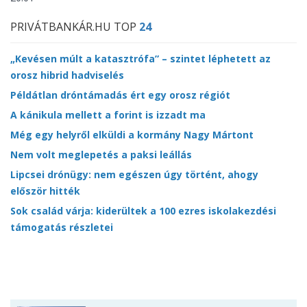
PRIVÁTBANKÁR.HU TOP
24
„Kevésen múlt a katasztrófa” – szintet léphetett az
orosz hibrid hadviselés
Példátlan dróntámadás ért egy orosz régiót
A kánikula mellett a forint is izzadt ma
Még egy helyről elküldi a kormány Nagy Mártont
Nem volt meglepetés a paksi leállás
Lipcsei drónügy: nem egészen úgy történt, ahogy
először hitték
Sok család várja: kiderültek a 100 ezres iskolakezdési
támogatás részletei