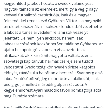
kiegyenlített játékot hozott, a svédek valamelyest
hagyták támadni az ellenfelet, mert így a végig nagy
kedvvel futballozó csatárduója, Isak és a magyar
felmenőkkel rendelkező Gyökeres Viktor – a megnyíló
területet kihasználva – sokszor lendületből vezethette
a labdát a tunéziai védelemre, ami sok veszélyt
jelentett. De nem ilyen akcióból, hanem Isak
labdaszerzésének köszönhetően talált be Gyökeres. Az
újabb bekapott gól alaposan visszavetette az
afrikaiakat, akik kissé hitehagyottá váltak, ezen a
szövetségi kapitányuk hármas cseréje sem tudott
változtatni. Svédország könnyedén őrizte kétgólos
előnyét, ráadásul a hajrában a becserélt Svanberg első
labdaérintéséből végleg eldöntötte a találkozót, Isak
pedig gólja mellett második gólpasszát adta. A
kegyelemdöfést Ayari második távoli bombagólja adta
meg Tunézia számára.
A második fordulóban az afrikai együttes Japánnal, míg