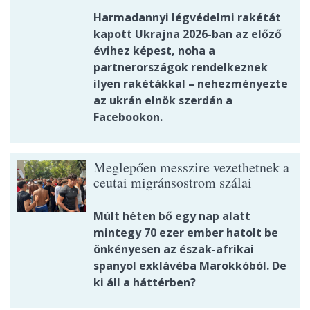
Harmadannyi légvédelmi rakétát
kapott Ukrajna 2026-ban az előző
évihez képest, noha a
partnerországok rendelkeznek
ilyen rakétákkal – nehezményezte
az ukrán elnök szerdán a
Facebookon.
Meglepően messzire vezethetnek a
ceutai migránsostrom szálai
Múlt héten bő egy nap alatt
mintegy 70 ezer ember hatolt be
önkényesen az észak-afrikai
spanyol exklávéba Marokkóból. De
ki áll a háttérben?