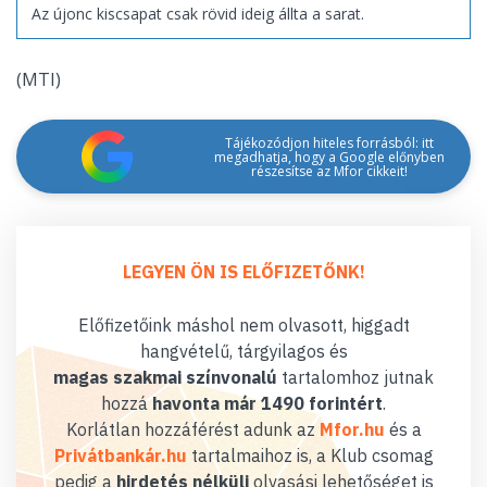
Az újonc kiscsapat csak rövid ideig állta a sarat.
(MTI)
Tájékozódjon hiteles forrásból: itt
megadhatja, hogy a Google előnyben
részesítse az Mfor cikkeit!
LEGYEN ÖN IS ELŐFIZETŐNK!
Előfizetőink máshol nem olvasott, higgadt
hangvételű, tárgyilagos és
magas szakmai színvonalú
tartalomhoz jutnak
hozzá
havonta már 1490 forintért
.
Korlátlan hozzáférést adunk az
Mfor.hu
és a
Privátbankár.hu
tartalmaihoz is, a Klub csomag
pedig a
hirdetés nélküli
olvasási lehetőséget is