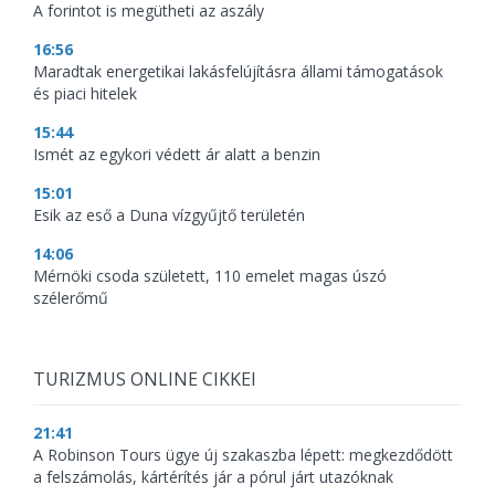
A forintot is megütheti az aszály
16:56
Maradtak energetikai lakásfelújításra állami támogatások
és piaci hitelek
15:44
Ismét az egykori védett ár alatt a benzin
15:01
Esik az eső a Duna vízgyűjtő területén
14:06
Mérnöki csoda született, 110 emelet magas úszó
szélerőmű
TURIZMUS ONLINE CIKKEI
21:41
A Robinson Tours ügye új szakaszba lépett: megkezdődött
a felszámolás, kártérítés jár a pórul járt utazóknak