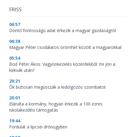
FRISS
06:57
Döntő fontosságú adat érkezik a magyar gazdaságról
06:38
Magyar Péter csodálatos örömhírt közölt a magyarokkal
05:54
Bod Péter Ákos: Vagyonkezelés közérdekből: mi jön a
kekvák után?
20:21
Ők biztosan megússzák a ledolgozós szombatot
20:01
Elárulta a kormány, hogyan érkezik a 100 ezres
iskolakezdési támogatás
19:44
Fordulat a lipcsei drónügyben