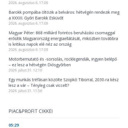
2026. augusztus 6. 17:09
Barokk pompába öltözik a belváros: hétvégén rendezik meg
a XXXIII. Győri Barokk Esküvőt
2026. augusztus 6. 17:09
Magyar Péter: 868 milliárd forintos beruházási csomaggal
erősítik Magyarország energiaellátását, miközben továbbra
is kritikus napok elé néz az ország
2026. augusztus 6. 17:09
Motorbemutató és -sorsolás, rocklegendák, ingyen belépő
– ez lesz a hétvégén Diósgyőrben
2026. július 31. 12:10
Egy munkás tréfásan közölte Szopkó Tiborral, 2030-ra kész
lesz a vár – Tényleg csak viccelt?
2026. július 31. 11:56
PIAC&PROFIT CIKKEI
05:29