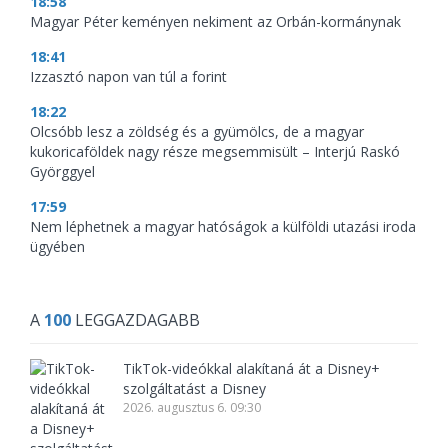
18:58
Magyar Péter keményen nekiment az Orbán-kormánynak
18:41
Izzasztó napon van túl a forint
18:22
Olcsóbb lesz a zöldség és a gyümölcs, de a magyar
kukoricaföldek nagy része megsemmisült – Interjú Raskó
Györggyel
17:59
Nem léphetnek a magyar hatóságok a külföldi utazási iroda
ügyében
A
100
LEGGAZDAGABB
TikTok-videókkal alakítaná át a Disney+
szolgáltatást a Disney
2026. augusztus 6. 09:30