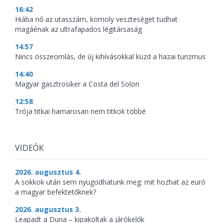
16:42
Hiába nő az utasszám, komoly veszteséget tudhat
magáénak az ultrafapados légitársaság
14:57
Nincs összeomlás, de új kihívásokkal küzd a hazai turizmus
14:40
Magyar gasztrosiker a Costa del Solon
12:58
Trója titkai hamarosan nem titkok többé
VIDEÓK
2026. augusztus 4.
A sokkok után sem nyugodhatunk meg: mit hozhat az euró
a magyar befektetőknek?
2026. augusztus 3.
Leapadt a Duna – kipakoltak a járókelők