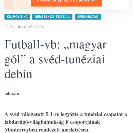
FOGLALJA LE HELYÉT MOST >>
KÜLPOLITIKA
NEMZETKÖZI FUTBALL
SVÉDORSZÁG
2026. JÚNIUS 15. 07:04
Futball-vb: „magyar
gól” a svéd-tunéziai
debin
mfor.hu
A svéd válogatott 5-1-re legyőzte a tunéziai csapatot a
labdarúgó-világbajnokság F csoportjának
Monterreyben rendezett mérkőzésén.