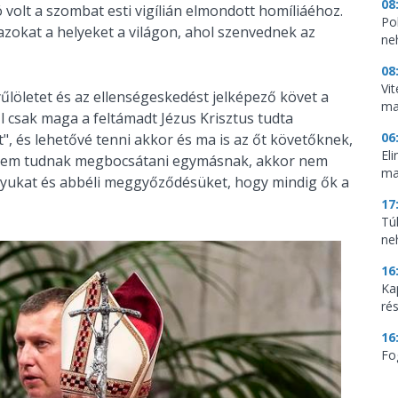
08
olt a szombat esti vigílián elmondott homíliáéhoz.
Pol
zokat a helyeket a világon, ahol szenvednek az
ne
08
Vi
gyűlöletet és az ellenségeskedést jelképező követ a
ma
ől csak maga a feltámadt Jézus Krisztus tudta
06
it", és lehetővé tenni akkor és ma is az őt követőknek,
El
 nem tudnak megbocsátani egymásnak, akkor nem
ma
gyukat és abbéli meggyőződésüket, hogy mindig ők a
17
Tú
ne
16
Ka
ré
16
Fo