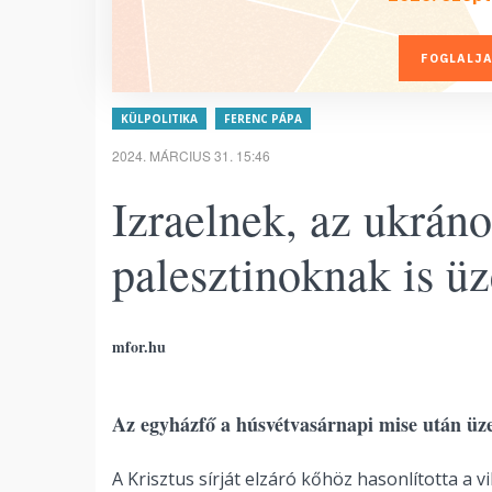
FOGLALJA
KÜLPOLITIKA
FERENC PÁPA
2024. MÁRCIUS 31. 15:46
Izraelnek, az ukrán
palesztinoknak is ü
mfor.hu
Az egyházfő a húsvétvasárnapi mise után üze
A Krisztus sírját elzáró kőhöz hasonlította a 