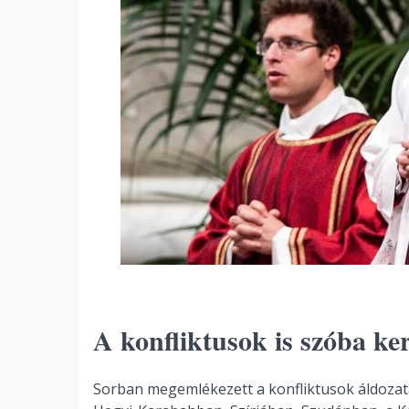
A konfliktusok is szóba ke
Sorban megemlékezett a konfliktusok áldozatai