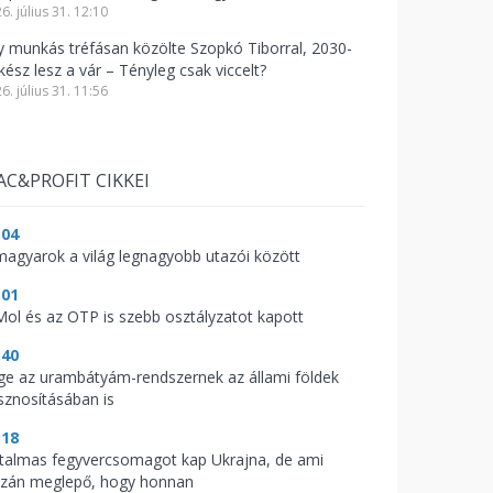
6. július 31. 12:10
y munkás tréfásan közölte Szopkó Tiborral, 2030-
kész lesz a vár – Tényleg csak viccelt?
6. július 31. 11:56
AC&PROFIT CIKKEI
:04
magyarok a világ legnagyobb utazói között
:01
Mol és az OTP is szebb osztályzatot kapott
:40
ge az urambátyám-rendszernek az állami földek
sznosításában is
:18
talmas fegyvercsomagot kap Ukrajna, de ami
azán meglepő, hogy honnan