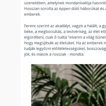
üzenetében, amelynek mondanivalója hasonló v
Hosszan sorolta az éppen dúló háborúkat és a
emberek.
Ferenc szerint az akadályt, vagyis a halált, a 
béke, a megbocsátás, a testvériség, az élet el
elgördíteni, csak ő tudta "elvenni a világ bűne
hogy megújítsák az életüket. Ha az emberek
tudják legyőzni előítéletességüket, bosszúvá
jók, és mások a rosszak - mondta.