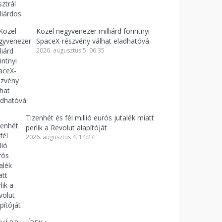
Közel negyvenezer milliárd forintnyi
SpaceX-részvény válhat eladhatóvá
2026. augusztus 5. 06:35
Tizenhét és fél millió eurós jutalék miatt
perlik a Revolut alapítóját
2026. augusztus 4. 14:27