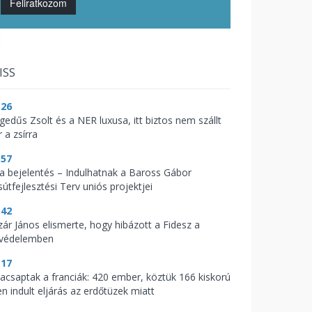
Feliratkozom
ISS
:26
gedűs Zsolt és a NER luxusa, itt biztos nem szállt
 a zsírra
:57
t a bejelentés – Indulhatnak a Baross Gábor
útfejlesztési Terv uniós projektjei
:42
zár János elismerte, hogy hibázott a Fidesz a
zvédelemben
:17
acsaptak a franciák: 420 ember, köztük 166 kiskorú
en indult eljárás az erdőtüzek miatt