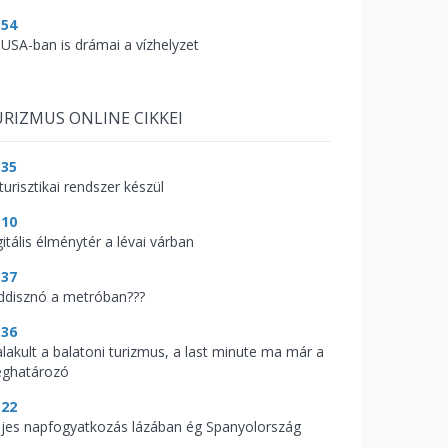
:54
 USA-ban is drámai a vízhelyzet
RIZMUS ONLINE CIKKEI
:35
turisztikai rendszer készül
:10
itális élménytér a lévai várban
:37
ddisznó a metróban???
:36
alakult a balatoni turizmus, a last minute ma már a
ghatározó
:22
ljes napfogyatkozás lázában ég Spanyolország