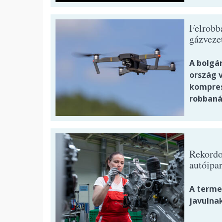
Felrobb
gázveze
A bolgár
ország 
kompres
robbaná
Rekordo
autóipar
A termel
javulnak