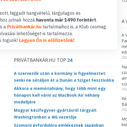
TO
ott, higgadt hangvételű, tárgyilagos és
hoz jutnak hozzá
havonta már 1490 forintért
.
A 
s a
Privátbankár.hu
tartalmaihoz is, a Klub csomag
lvasási lehetőséget is tartalmazza.
A 
i fogunk!
Legyen Ön is előfizetőnk!
Pa
meg
ed
202
PRIVÁTBANKÁR.HU TOP
24
Na
sz
A szervezők után a kormány is figyelmeztet:
am
senki ne sétáljon át a Dunán a Sziget Fesztiválra
sz
Akkora a memóriahiány, hogy több mint egy
202
hónapot kell várni az MacBook Air néhány
Ré
modelljére
Bál
202
Magyar kézifegyver-gyártásról tárgyalt
Washingtonban a 4iG vezetője
Mo
be
Szomorú évfordulóra emlékeznek Japánban