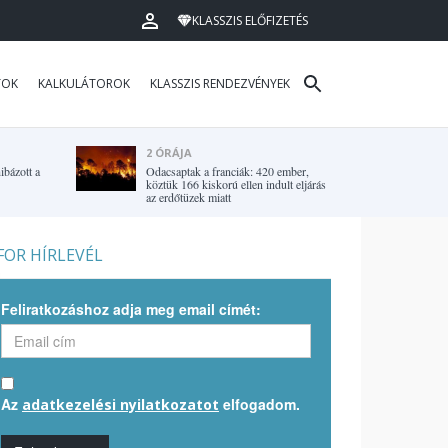
KLASSZIS ELŐFIZETÉS
TOK
KALKULÁTOROK
KLASSZIS RENDEZVÉNYEK
2 ÓRÁJA
ibázott a
Odacsaptak a franciák: 420 ember,
köztük 166 kiskorú ellen indult eljárás
az erdőtüzek miatt
OR HÍRLEVÉL
Feliratkozáshoz adja meg email címét:
Az
elfogadom.
adatkezelési nyilatkozatot