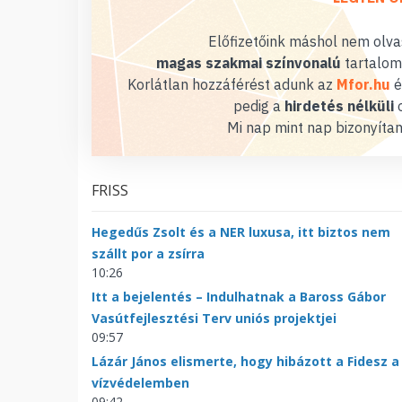
Előfizetőink máshol nem olvas
magas szakmai színvonalú
tartalom
Korlátlan hozzáférést adunk az
Mfor.hu
é
pedig a
hirdetés nélküli
o
Mi nap mint nap bizonyítan
FRISS
Hegedűs Zsolt és a NER luxusa, itt biztos nem
szállt por a zsírra
10:26
Itt a bejelentés – Indulhatnak a Baross Gábor
Vasútfejlesztési Terv uniós projektjei
09:57
Lázár János elismerte, hogy hibázott a Fidesz a
vízvédelemben
09:42