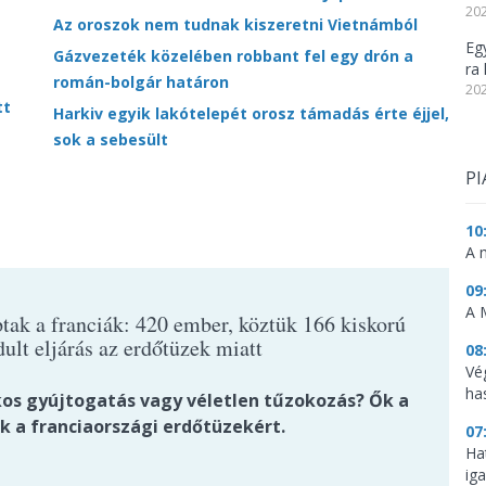
202
Az oroszok nem tudnak kiszeretni Vietnámból
Eg
Gázvezeték közelében robbant fel egy drón a
ra 
román-bolgár határon
202
tt
Harkiv egyik lakótelepét orosz támadás érte éjjel,
sok a sebesült
PI
10
A 
09
A 
tak a franciák: 420 ember, köztük 166 kiskorú
dult eljárás az erdőtüzek miatt
08
Vé
ha
os gyújtogatás vagy véletlen tűzokozás? Ők a
ek a franciaországi erdőtüzekért.
07
Ha
ig