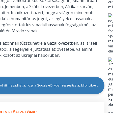
Kongói Demokratikus Köztársaságban, Mianmarban -
an, Jemenben, a Száhel-övezetben, Afrika szarván,
tin. Imádkozott azért, hogy a világon mindenütt
tközi humanitárius jogot, a segélyek eljussanak a
megfosztottak kiszabadulhassanak fogságukból, az
ólétén fáradozzanak.
azonnali tűzszünetre a Gázai övezetben, az izraeli
l, a segélyek eljuttatása az övezetbe, valamint
k között az ukrajnai háborúban.
l: itt megadhatja, hogy a Google előnyben részesítse az Mfor cikkeit!
N IS ELŐFIZETŐNK!