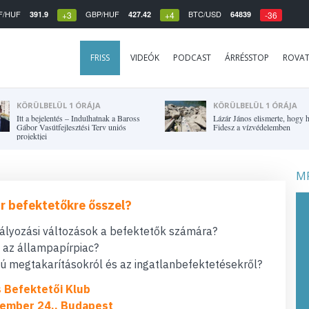
F/HUF
GBP/HUF
BTC/USD
391.9
427.42
64839
+3
+4
-36
FRISS
VIDEÓK
PODCAST
ÁRRÉSSTOP
ROVA
KÖRÜLBELÜL 1 ÓRÁJA
KÖRÜLBELÜL 1 ÓRÁJA
Itt a bejelentés – Indulhatnak a Baross
Lázár János elismerte, hogy h
Gábor Vasútfejlesztési Terv uniós
Fidesz a vízvédelemben
projektjei
MF
r befektetőkre ősszel?
bályozási változások a befektetők számára?
t az állampapírpiac?
 megtakarításokról és az ingatlanbefektetésekről?
s Befektetői Klub
ember 24., Budapest