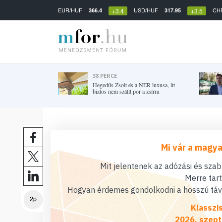
EUR/HUF
USD/HUF
CH
366.4
317.95
+3.4
+3.5
38 PERCE
Hegedűs Zsolt és a NER luxusa, itt
biztos nem szállt por a zsírra
Mi vár a magya
Mit jelentenek az adózási és sza
Merre tar
Hogyan érdemes gondolkodni a hosszú távú
2p
Klasszi
2026. szept