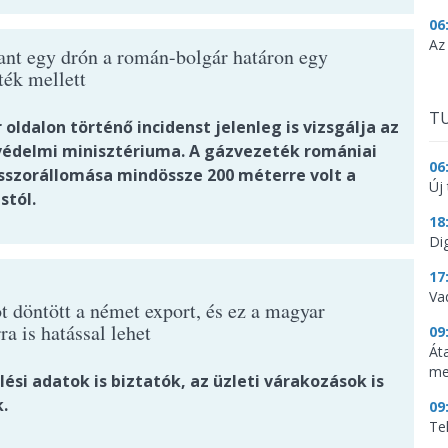
06
Az
ant egy drón a román-bolgár határon egy
ték mellett
TU
 oldalon történő incidenst jelenleg is vizsgálja az
védelmi minisztériuma. A gázvezeték romániai
06
szorállomása mindössze 200 méterre volt a
Új 
stól.
18
Dig
17
Va
t döntött a német export, és ez a magyar
ra is hatással lehet
09
Át
me
ési adatok is biztatók, az üzleti várakozások is
.
09
Te