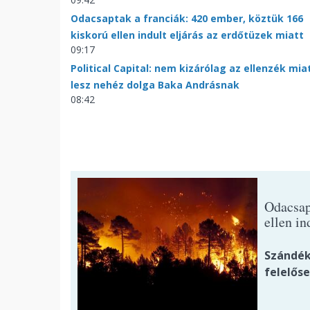
Odacsaptak a franciák: 420 ember, köztük 166
kiskorú ellen indult eljárás az erdőtüzek miatt
09:17
Political Capital: nem kizárólag az ellenzék mia
lesz nehéz dolga Baka Andrásnak
08:42
Odacsap
ellen in
Szándék
felelős