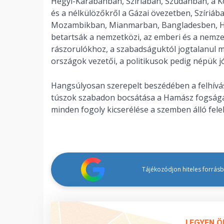
Hegyi-Karabahban, Szíriában, Szudánban, a 
és a nélkülözőkről a Gázai övezetben, Szíriáb
Mozambikban, Mianmarban, Bangladesben, Hai
betartsák a nemzetközi, az emberi és a nemze
rászorulókhoz, a szabadságuktól jogtalanul 
országok vezetői, a politikusok pedig népük j
Hangsúlyosan szerepelt beszédében a felhívás 
túszok szabadon bocsátása a Hamász fogságábó
minden fogoly kicserélése a szemben álló fele
Tájékozódjon hiteles forrásbó
LEGYEN Ö