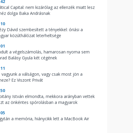
:42
itical Capital: nem kizárólag az ellenzék miatt lesz
héz dolga Baka Andrásnak
:10
tézy Dávid szembesített a tényekkel: óriási a
gyar közúthálózat leterheltsége
:01
indult a végelszámolás, hamarosan nyoma sem
rad Balásy Gyula két cégének
:11
l vagyunk a válságon, vagy csak most jön a
heze? Ez Viszont Privát
:50
pitány István elmondta, mekkora arányban vettek
szt az önkéntes spórolásban a magyarok
:05
gytán a memória, hiánycikk lett a MacBook Air