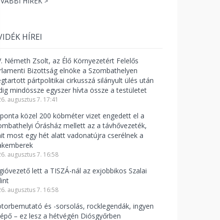
VÁBBI HÍREK >
VIDÉK HÍREI
V. Németh Zsolt, az Élő Környezetért Felelős
rlamenti Bizottság elnöke a Szombathelyen
tartott pártpolitikai cirkusszá silányult ülés után
dig mindössze egyszer hívta össze a testületet
6. augusztus 7. 17:41
ponta közel 200 köbméter vizet engedett el a
ombathelyi Órásház mellett az a távhővezeték,
it most egy hét alatt vadonatújra cserélnek a
akemberek
6. augusztus 7. 16:58
gióvezető lett a TISZÁ-nál az exjobbikos Szalai
int
6. augusztus 7. 16:58
torbemutató és -sorsolás, rocklegendák, ingyen
lépő – ez lesz a hétvégén Diósgyőrben