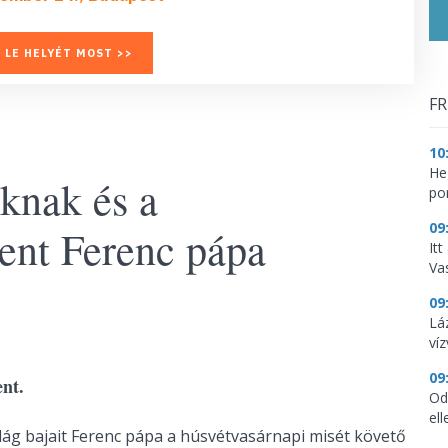
 LE HELYÉT MOST >>
FR
10
He
oknak és a
por
09
zent Ferenc pápa
It
Vas
09
Lá
ví
09
nt.
Od
ell
világ bajait Ferenc pápa a húsvétvasárnapi misét követő