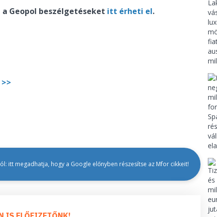
ül a Geopol beszélgetéseket
itt érheti el
.
 >>
l: itt megadhatja, hogy a Google előnyben részesítse az Mfor cikkeit!
N IS ELŐFIZETŐNK!