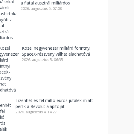
a fiatal ausztrál milliárdos
2026. augusztus 5. 07:08
Közel negyvenezer milliárd forintnyi
SpaceX-részvény válhat eladhatóvá
2026. augusztus 5. 06:35
Tizenhét és fél millió eurós jutalék miatt
perlik a Revolut alapítóját
2026. augusztus 4. 14:27