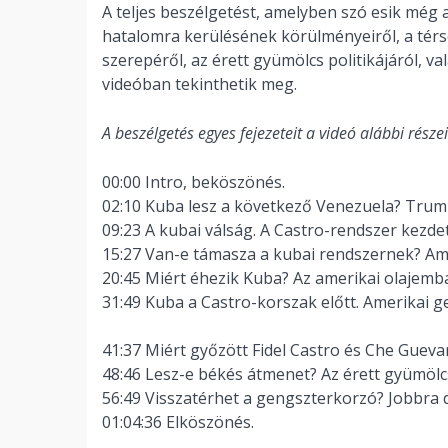
A teljes beszélgetést, amelyben szó esik még
hatalomra kerülésének körülményeiről, a térs
szerepéről, az érett gyümölcs politikájáról, va
videóban tekinthetik meg.
A beszélgetés egyes fejezeteit a videó alábbi részei
00:00 Intro, beköszönés.
02:10 Kuba lesz a következő Venezuela? Trump
09:23 A kubai válság. A Castro-rendszer kezd
15:27 Van-e támasza a kubai rendszernek? Ame
20:45 Miért éhezik Kuba? Az amerikai olajemba
31:49 Kuba a Castro-korszak előtt. Amerikai 
41:37 Miért győzött Fidel Castro és Che Guev
48:46 Lesz-e békés átmenet? Az érett gyümölcs 
56:49 Visszatérhet a gengszterkorzó? Jobbra 
01:04:36 Elköszönés.