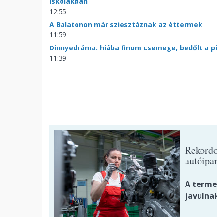
iskolákban
12:55
A Balatonon már sziesztáznak az éttermek
11:59
Dinnyedráma: hiába finom csemege, bedőlt a p
11:39
Rekordo
autóipar
A termel
javulnak