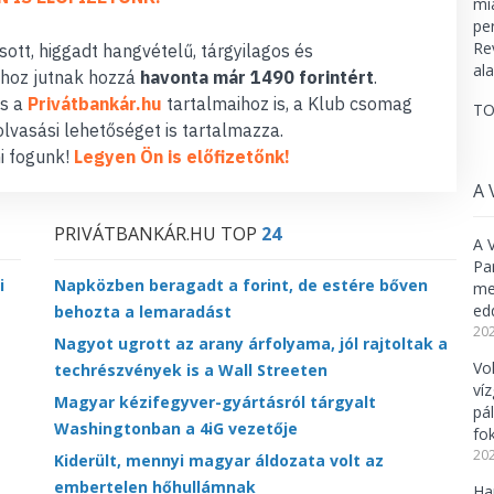
ott, higgadt hangvételű, tárgyilagos és
hoz jutnak hozzá
havonta már 1490 forintért
.
s a
Privátbankár.hu
tartalmaihoz is, a Klub csomag
TO
lvasási lehetőséget is tartalmazza.
i fogunk!
Legyen Ön is előfizetőnk!
A 
PRIVÁTBANKÁR.HU TOP
24
A 
Pa
i
Napközben beragadt a forint, de estére bőven
meg
ed
behozta a lemaradást
202
Nagyot ugrott az arany árfolyama, jól rajtoltak a
Vo
techrészvények is a Wall Streeten
ví
Magyar kézifegyver-gyártásról tárgyalt
pá
Washingtonban a 4iG vezetője
fo
202
Kiderült, mennyi magyar áldozata volt az
embertelen hőhullámnak
Ha