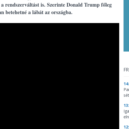
 a rendszerváltást is. Szerinte Donald Trump főleg
an betehetné a lábát az országba.
FR
14
Par
sé
13
Ig
eln
12