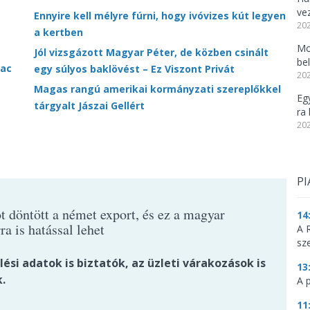
ve
Ennyire kell mélyre fúrni, hogy ivóvizes kút legyen
202
a kertben
Mo
Jól vizsgázott Magyar Péter, de közben csinált
be
iac
egy súlyos baklövést – Ez Viszont Privát
202
Magas rangú amerikai kormányzati szereplőkkel
Eg
tárgyalt Jászai Gellért
ra 
202
PI
t döntött a német export, és ez a magyar
14
ra is hatással lehet
A 
sz
ési adatok is biztatók, az üzleti várakozások is
13
.
A 
11