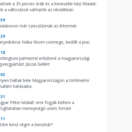
hetnek a 35 perces órák és a kevesebb házi feladat:
ek a változások várhatók az iskolákban
:59
Balatonon már sziesztáznak az éttermek
:39
nnyedráma: hiába finom csemege, bedőlt a piac
:18
shingtoni partnerrel erősítené a magyarországi
yvergyártást Jászai Gellért
:03
nyien haltak bele Magyarországon a történelmi
hullám hatásaiba
:31
yar Péter kitálalt: erre fogják költeni a
lfoghatatlan mennyiségű uniós forrást
:11
jtőre kerül végre a benzinár?