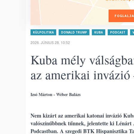
FOGLALJA
KÜLPOLITIKA
DONALD TRUMP
KUBA
PODCAST
2026. JÚNIUS 28. 10:52
Kuba mély válságba
az amerikai invázió 
Izsó Márton - Wéber Balázs
Nem kizárt az amerikai katonai invázió Kuba
valószínűbbnek tűnnek, jelentette ki Lénárt
Podcastban. A szegedi BTK Hispanisztika Ta