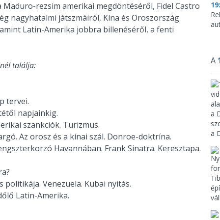
19
 a Maduro-rezsim amerikai megdöntéséről, Fidel Castro
Re
ég nagyhatalmi játszmáiról, Kína és Oroszország
aut
lamint Latin-Amerika jobbra billenéséről, a fenti
A
nél találja:
 tervei.
etétől napjainkig.
rikai szankciók. Turizmus.
rgó. Az orosz és a kínai szál. Donroe-doktrína.
gengszterkorzó Havannában. Frank Sinatra. Keresztapa.
ara?
politikája. Venezuela. Kubai nyitás.
dőlő Latin-Amerika.