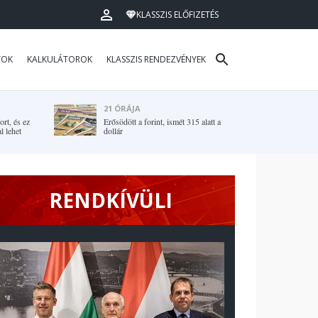
KLASSZIS ELŐFIZETÉS
TOK
KALKULÁTOROK
KLASSZIS RENDEZVÉNYEK
21 ÓRÁJA
rt, és ez
Erősödött a forint, ismét 315 alatt a
l lehet
dollár
RENDKÍVÜLI