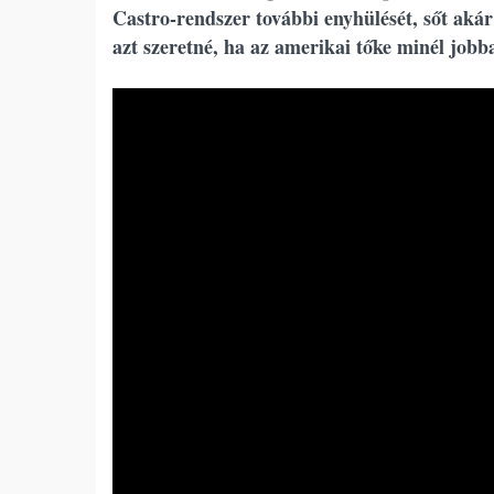
Castro-rendszer további enyhülését, sőt akár
azt szeretné, ha az amerikai tőke minél jobb