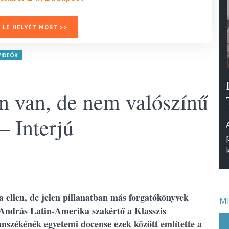
 LE HELYÉT MOST >>
VIDEÓK
n van, de nem valószínű
– Interjú
 ellen, de jelen pillanatban más forgatókönyvek
MF
 András Latin-Amerika szakértő a Klasszis
nszékénék egyetemi docense ezek között említette a