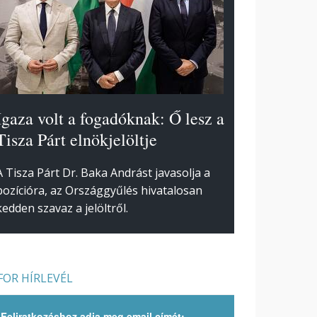
Igaza volt a fogadóknak: Ő lesz a
Tisza Párt elnökjelöltje
A Tisza Párt Dr. Baka Andrást javasolja a
pozícióra, az Országgyűlés hivatalosan
kedden szavaz a jelöltről.
OR HÍRLEVÉL
Feliratkozáshoz adja meg email címét: