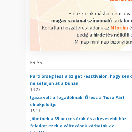
Előfizetőink máshol nem olvas
magas szakmai színvonalú
tartalom
Korlátlan hozzáférést adunk az
Mfor.hu
é
pedig a
hirdetés nélküli
o
Mi nap mint nap bizonyítan
FRISS
Parti őrség lesz a Sziget Fesztiválon, hogy senk
ne sétáljon át a Dunán
14:27
Igaza volt a fogadóknak: Ő lesz a Tisza Párt
elnökjelöltje
13:11
Jöhetnek a 35 perces órák és a kevesebb házi
feladat: ezek a változások várhatók az