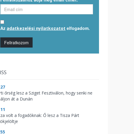
Az
elfogadom.
adatkezelési nyilatkozatot
Feliratkozom
ISS
:27
ti őrség lesz a Sziget Fesztiválon, hogy senki ne
táljon át a Dunán
:11
aza volt a fogadóknak: Ő lesz a Tisza Párt
ökjelöltje
:55