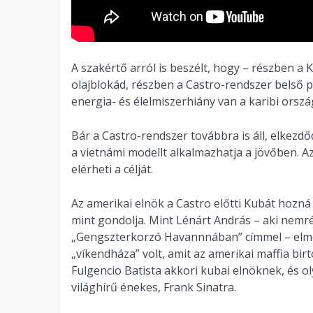
A szakértő arról is beszélt, hogy – részben a 
olajblokád, részben a Castro-rendszer belső 
energia- és élelmiszerhiány van a karibi ors
Bár a Castro-rendszer továbbra is áll, elkezdő
a vietnámi modellt alkalmazhatja a jövőben. 
elérheti a célját.
Az amerikai elnök a Castro előtti Kubát hozná 
mint gondolja. Mint Lénárt András – aki nemrég
„Gengszterkorzó Havannnában” címmel – elmo
„víkendháza” volt, amit az amerikai maffia birt
Fulgencio Batista akkori kubai elnöknek, és o
világhírű énekes, Frank Sinatra.