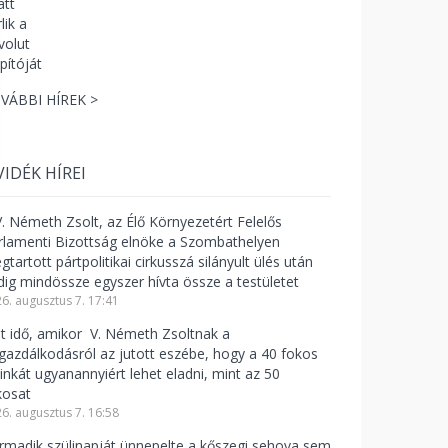
VÁBBI HÍREK >
VIDÉK HÍREI
V. Németh Zsolt, az Élő Környezetért Felelős
rlamenti Bizottság elnöke a Szombathelyen
tartott pártpolitikai cirkusszá silányult ülés után
dig mindössze egyszer hívta össze a testületet
6. augusztus 7. 17:41
lt idő, amikor V. Németh Zsoltnak a
zgazdálkodásról az jutott eszébe, hogy a 40 fokos
linkát ugyanannyiért lehet eladni, mint az 50
kosat
6. augusztus 7. 16:58
rmadik szülinapját ünnepelte a kőszegi sehova sem