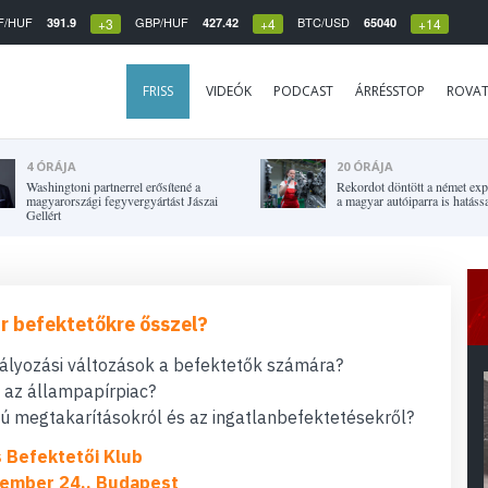
F/HUF
GBP/HUF
BTC/USD
391.9
427.42
65040
+3
+4
+14
FRISS
VIDEÓK
PODCAST
ÁRRÉSSTOP
ROVA
4 ÓRÁJA
20 ÓRÁJA
Washingtoni partnerrel erősítené a
Rekordot döntött a német expo
magyarországi fegyvergyártást Jászai
a magyar autóiparra is hatássa
Gellért
r befektetőkre ősszel?
bályozási változások a befektetők számára?
t az állampapírpiac?
 megtakarításokról és az ingatlanbefektetésekről?
s Befektetői Klub
ember 24., Budapest