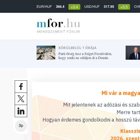
EUR/HUF
USD/HUF
CH
366.4
317.95
+3.4
+3.5
KÖRÜLBELÜL 1 ÓRÁJA
Parti őrség lesz a Sziget Fesztiválon,
hogy senki ne sétáljon át a Dunán
Mi vár a magya
Mit jelentenek az adózási és sza
Merre tar
Hogyan érdemes gondolkodni a hosszú távú
3p
Klasszi
2026. szept