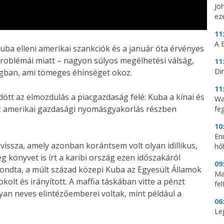
Jö
ez
11
A 
Kuba elleni amerikai szankciók és a január óta érvényes
problémái miatt – nagyon súlyos megélhetési válság,
11
Di
zágban, ami tömeges éhínséget okoz.
11
dött az elmozdulás a piacgazdaság felé: Kuba a kínai és
Wa
Az amerikai gazdasági nyomásgyakorlás részben
feg
10
En
vissza, amely azonban korántsem volt olyan idillikus,
hő
 könyvet is írt a karibi ország ezen időszakáról
09
ndta, a múlt század közepi Kuba az Egyesült Államok
Mag
okolt és irányított. A maffia táskában vitte a pénzt
fe
lyan neves elintézőemberei voltak, mint például a
06
Le