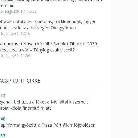
zető híd
6. augusztus 7. 16:58
torbemutató és -sorsolás, rocklegendák, ingyen
lépő – ez lesz a hétvégén Diósgyőrben
6. július 31. 12:10
y munkás tréfásan közölte Szopkó Tiborral, 2030-
kész lesz a vár – Tényleg csak viccelt?
6. július 31. 11:56
AC&PROFIT CIKKEI
:12
Ryanair behúzza a féket a Mol által kiszemelt
erbiai kőolajfinomító miatt
:48
papírforma győzött a Tisza Párt államfőjelölésén
:57