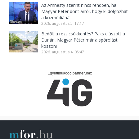
Az Amnesty szerint nincs rendben, ha
Magyar Péter dönt arról, hogy ki dolgozhat
a közmédiánál
2026. augusztus 5. 17:17
Bedőlt a rezsicsökkentés? Paks elúszott a
Dunán, Magyar Péter már a spórolást
köszöni
2026. augusztus 4. 05:47
Együttműködő partnerünk: