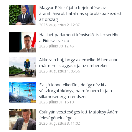
Magyar Péter újabb bejelentése az
áramhiányról: hatalmas spórolásba kezdett
az ország
2026. augusztus 2. 12:37
Hat-hét parlamenti képviselőt is lecserélhet
a Fidesz-frakció
2026. július 30. 12:48
Akkora a baj, hogy az emelkedő benzinár
már nem is aggasztja az embereket
2026. augusztus 1. 05:56
Ezt jó lenne elkerülni, de így néz ki a
vészforgatókönyv, ha már nem bírja a
villamosenergia-rendszer
2026. július 31. 16:10
Csúnyán veszteséges lett Matolcsy Ádám
feleségének cége is
2026. augusztus 3. 11:02