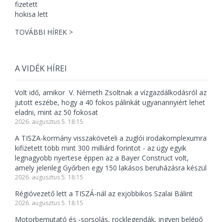
TOVÁBBI HÍREK >
A VIDÉK HÍREI
Volt idő, amikor V. Németh Zsoltnak a vízgazdálkodásról az
jutott eszébe, hogy a 40 fokos pálinkát ugyanannyiért lehet
eladni, mint az 50 fokosat
2026. augusztus 5. 18:15
A TISZA-kormány visszaköveteli a zuglói irodakomplexumra
kifizetett több mint 300 milliárd forintot - az ügy egyik
legnagyobb nyertese éppen az a Bayer Construct volt,
amely jelenleg Győrben egy 150 lakásos beruházásra készül
2026. augusztus 5. 18:15
Régióvezető lett a TISZÁ-nál az exjobbikos Szalai Bálint
2026. augusztus 5. 18:15
Motorbemutató és -sorsolás, rocklegendák, ingyen belépő