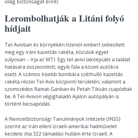
világ biztonságát érinti.
Lerombolhatják a Litáni folyó
hídjait
Tel-Avivban és környékén tizenöt embert sebesített
meg egy iráni kazettás rakéta, közülük egyet
súlyosan – írja az MTI. Egy tel-avivi lakóépület a találat
hatására összeomlott, egyik fala a közeli autókra
esett. A számos kisebb bombára széthulló kazettás
rakéta részei Tel-Aviv központi területén, valamint a
szomszédos Ramat-Ganban és Petah Tikván csapódtak
be. A Tel-Avivon végighaladó Ajalon autópályán is
történt becsapódás.
A Nemzetbiztonsági Tanulmányok Intézete (INSS)
szerint az Irán elleni izraeli-amerikai hadművelet
kezdete óta 322 támadási hullám érte Izraelt. A