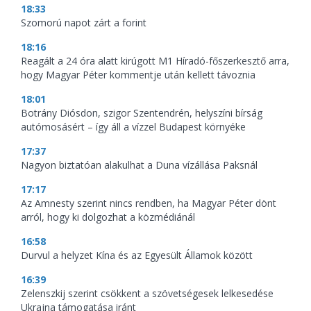
18:33
Szomorú napot zárt a forint
18:16
Reagált a 24 óra alatt kirúgott M1 Híradó-főszerkesztő arra,
hogy Magyar Péter kommentje után kellett távoznia
18:01
Botrány Diósdon, szigor Szentendrén, helyszíni bírság
autómosásért – így áll a vízzel Budapest környéke
17:37
Nagyon biztatóan alakulhat a Duna vízállása Paksnál
17:17
Az Amnesty szerint nincs rendben, ha Magyar Péter dönt
arról, hogy ki dolgozhat a közmédiánál
16:58
Durvul a helyzet Kína és az Egyesült Államok között
16:39
Zelenszkij szerint csökkent a szövetségesek lelkesedése
Ukrajna támogatása iránt