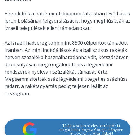
Elrendelték a határ menti libanoni falvakban lévő házak
lerombolásának felgyorsítását is, hogy meghiúsítsák az
izraeli települések elleni támadásokat.
Az izraeli hadsereg több mint 8500 célpontot támadott
Iránban. Az iráni indítóállások és a ballisztikus rakéták
hetven százaléka használhatatlanná vált, kétszázötven
drón súlyosan megrongálódott, és a légvédelmi
rendszerek nyolcvan százalékát támadás érte.
Megsemmisítettek száz légvédelmi üteget és százhúsz
radart, a rakétagyártás pedig teljesen leállt az
országban.
Tájékozódjon hiteles forrásból: itt
megadhatja, hogy a Google előnyben
részesítse az Mfor cikkeit!