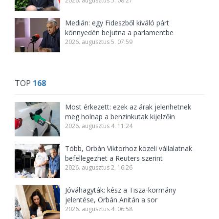
2026. augusztus 5. 08:27
Medián: egy Fideszből kiváló párt
könnyedén bejutna a parlamentbe
2026. augusztus 5. 07:59
TOP
168
Most érkezett: ezek az árak jelenhetnek
meg holnap a benzinkutak kijelzőin
2026. augusztus 4. 11:24
Több, Orbán Viktorhoz közeli vállalatnak
befellegezhet a Reuters szerint
2026. augusztus 2. 16:26
Jóváhagyták: kész a Tisza-kormány
jelentése, Orbán Anitán a sor
2026. augusztus 4. 06:58