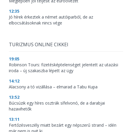
Meglepően jól teljesít az euróövezet
12:35
Jó hírek érkeztek a német autóiparból, de az
elbocsátásoknak nincs vége
TURIZMUS ONLINE CIKKEI
19:05
Robinson Tours: fizetésképtelenséget jelentett az utazási
iroda – új szakaszba lépett az ügy
14:12
Alacsony a tó vizállása – elmarad a Tabu Kupa
13:52
Búcsúzik egy híres osztrák sífelvonó, de a darabjai
hazavihetők
13:11
Fertőzésveszély miatt bezárt egy népszerű strand – idén
már nem is nyit ki