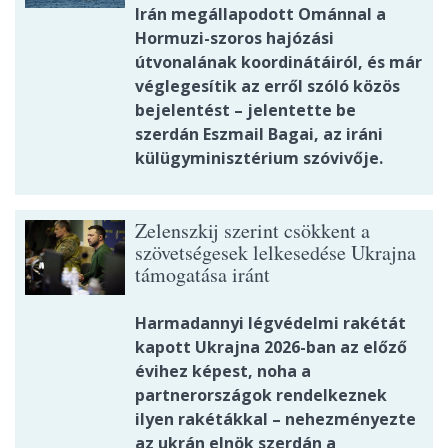
Irán megállapodott Ománnal a
Hormuzi-szoros hajózási
útvonalának koordinátáiról, és már
véglegesítik az erről szóló közös
bejelentést – jelentette be
szerdán Eszmail Bagai, az iráni
külügyminisztérium szóvivője.
Zelenszkij szerint csökkent a
szövetségesek lelkesedése Ukrajna
támogatása iránt
Harmadannyi légvédelmi rakétát
kapott Ukrajna 2026-ban az előző
évihez képest, noha a
partnerországok rendelkeznek
ilyen rakétákkal – nehezményezte
az ukrán elnök szerdán a