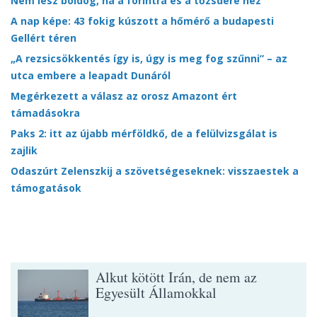
Nem lesz boldog, ha a forintra és a tőzsdére néz
A nap képe: 43 fokig kúszott a hőmérő a budapesti
Gellért téren
„A rezsicsökkentés így is, úgy is meg fog szűnni” – az
utca embere a leapadt Dunáról
Megérkezett a válasz az orosz Amazont ért
támadásokra
Paks 2: itt az újabb mérföldkő, de a felülvizsgálat is
zajlik
Odaszúrt Zelenszkij a szövetségeseknek: visszaestek a
támogatások
Alkut kötött Irán, de nem az
Egyesült Államokkal