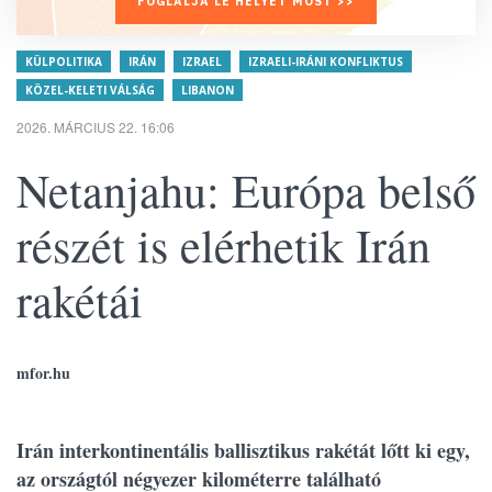
FOGLALJA LE HELYÉT MOST >>
KÜLPOLITIKA
IRÁN
IZRAEL
IZRAELI-IRÁNI KONFLIKTUS
KÖZEL-KELETI VÁLSÁG
LIBANON
2026. MÁRCIUS 22. 16:06
Netanjahu: Európa belső
részét is elérhetik Irán
rakétái
mfor.hu
Irán interkontinentális ballisztikus rakétát lőtt ki egy,
az országtól négyezer kilométerre található