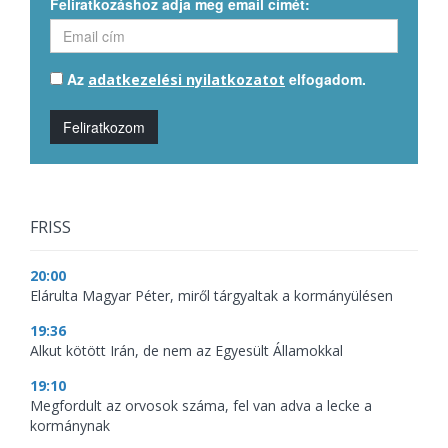
Feliratkozáshoz adja meg email címét:
Az
elfogadom.
adatkezelési nyilatkozatot
Feliratkozom
FRISS
20:00
Elárulta Magyar Péter, miről tárgyaltak a kormányülésen
19:36
Alkut kötött Irán, de nem az Egyesült Államokkal
19:10
Megfordult az orvosok száma, fel van adva a lecke a
kormánynak