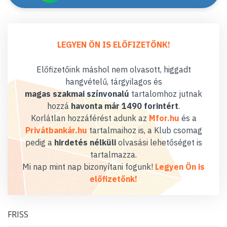
LEGYEN ÖN IS ELŐFIZETŐNK!
Előfizetőink máshol nem olvasott, higgadt
hangvételű, tárgyilagos és
magas szakmai színvonalú
tartalomhoz jutnak
hozzá
havonta már 1490 forintért
.
Korlátlan hozzáférést adunk az
Mfor.hu
és a
Privátbankár.hu
tartalmaihoz is, a Klub csomag
pedig a
hirdetés nélküli
olvasási lehetőséget is
tartalmazza.
Mi nap mint nap bizonyítani fogunk!
Legyen Ön is
előfizetőnk!
FRISS