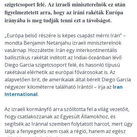
szigetcsoport felé. Az izraeli miniszterelnök ez után
figyelmeztetett arra, hogy az iráni rakéták Európa
irányába is meg tudják tenni ezt a távolságot.
„Európa belső részére is képes csapást mérni Irán” –
mondta Benjamin Netanjahu izraeli miniszterelnök
vasárnap. Hozzátette: Irán egy interkontinentális
ballisztikus rakétát indított az Indiai-óceánban lévő
Diego Garcia szigetcsoport felé, és hasonló típusú
rakétával elérhetik az európai fővárosokat is. Az
alapvetően brit, de amerikaiak által bérelt Diego Garcia
négyezer kilométerre található Irántól – írja az
Iran
International
.
Az izraeli kormányfő arra szólította fel a világ vezetőit,
hogy csatlakozzanak az Egyesült Államokhoz, és
segítsék az Iránnal szemben folytatott harcot, mert úgy
látja: a fenyegetés nem csak a régió, hanem az egész