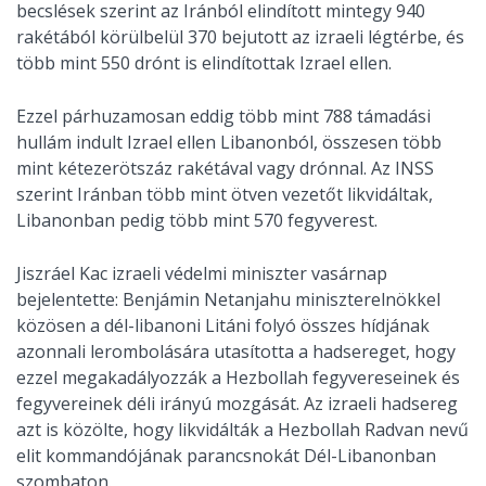
becslések szerint az Iránból elindított mintegy 940
rakétából körülbelül 370 bejutott az izraeli légtérbe, és
több mint 550 drónt is elindítottak Izrael ellen.
Ezzel párhuzamosan eddig több mint 788 támadási
hullám indult Izrael ellen Libanonból, összesen több
mint kétezerötszáz rakétával vagy drónnal. Az INSS
szerint Iránban több mint ötven vezetőt likvidáltak,
Libanonban pedig több mint 570 fegyverest.
Jiszráel Kac izraeli védelmi miniszter vasárnap
bejelentette: Benjámin Netanjahu miniszterelnökkel
közösen a dél-libanoni Litáni folyó összes hídjának
azonnali lerombolására utasította a hadsereget, hogy
ezzel megakadályozzák a Hezbollah fegyvereseinek és
fegyvereinek déli irányú mozgását. Az izraeli hadsereg
azt is közölte, hogy likvidálták a Hezbollah Radvan nevű
elit kommandójának parancsnokát Dél-Libanonban
szombaton.