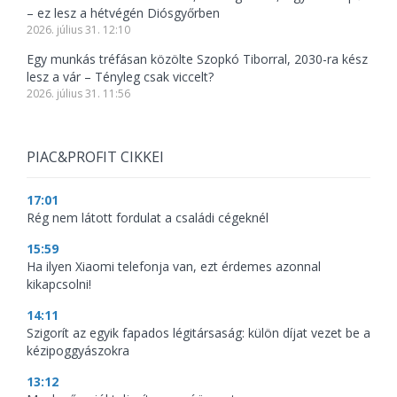
– ez lesz a hétvégén Diósgyőrben
2026. július 31. 12:10
Egy munkás tréfásan közölte Szopkó Tiborral, 2030-ra kész
lesz a vár – Tényleg csak viccelt?
2026. július 31. 11:56
PIAC&PROFIT CIKKEI
17:01
Rég nem látott fordulat a családi cégeknél
15:59
Ha ilyen Xiaomi telefonja van, ezt érdemes azonnal
kikapcsolni!
14:11
Szigorít az egyik fapados légitársaság: külön díjat vezet be a
kézipoggyászokra
13:12