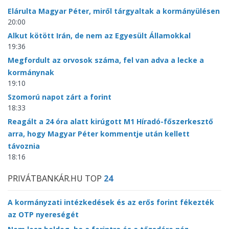
Elárulta Magyar Péter, miről tárgyaltak a kormányülésen
20:00
Alkut kötött Irán, de nem az Egyesült Államokkal
19:36
Megfordult az orvosok száma, fel van adva a lecke a
kormánynak
19:10
Szomorú napot zárt a forint
18:33
Reagált a 24 óra alatt kirúgott M1 Híradó-főszerkesztő
arra, hogy Magyar Péter kommentje után kellett
távoznia
18:16
PRIVÁTBANKÁR.HU TOP
24
A kormányzati intézkedések és az erős forint fékezték
az OTP nyereségét