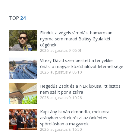
TOP
24
Elindult a végelszámolás, hamarosan
nyoma sem marad Balásy Gyula két
cégének
2026. augusztus 9. 06:01
Vitézy Dávid szembesített a tényekkel:
óriási a magyar közúthálózat leterheltsége
2026. augusztus 9. 08:10
Hegedűs Zsolt és a NER luxusa, itt biztos
nem szállt por a zsírra
2026. augusztus 9. 10:26
Kapitány István elmondta, mekkora
arányban vettek részt az önkéntes
spórolásban a magyarok
2026. augusztus 8. 16:50