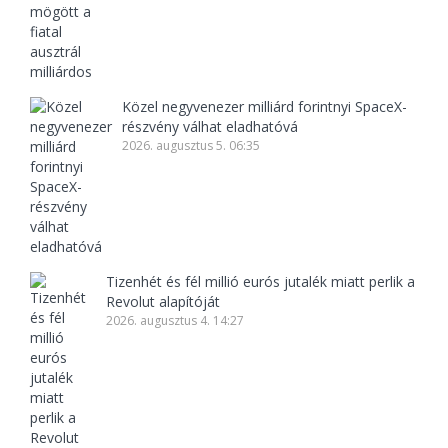
Közel negyvenezer milliárd forintnyi SpaceX-
részvény válhat eladhatóvá
2026. augusztus 5. 06:35
Tizenhét és fél millió eurós jutalék miatt perlik a
Revolut alapítóját
2026. augusztus 4. 14:27