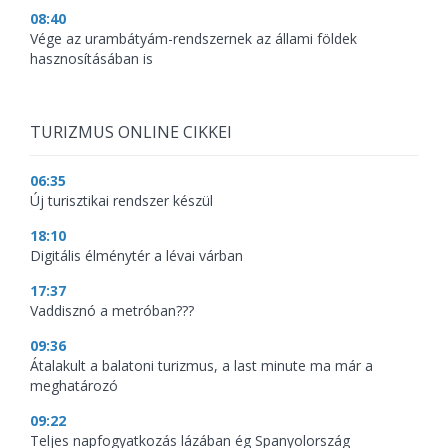
08:40
Vége az urambátyám-rendszernek az állami földek
hasznosításában is
TURIZMUS ONLINE CIKKEI
06:35
Új turisztikai rendszer készül
18:10
Digitális élménytér a lévai várban
17:37
Vaddisznó a metróban???
09:36
Átalakult a balatoni turizmus, a last minute ma már a
meghatározó
09:22
Teljes napfogyatkozás lázában ég Spanyolország