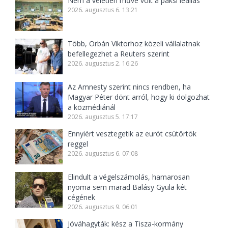
Nem a véletlen műve volt a paksi leállás
2026. augusztus 6. 13:21
Több, Orbán Viktorhoz közeli vállalatnak
befellegezhet a Reuters szerint
2026. augusztus 2. 16:26
Az Amnesty szerint nincs rendben, ha
Magyar Péter dönt arról, hogy ki dolgozhat
a közmédiánál
2026. augusztus 5. 17:17
Ennyiért vesztegetik az eurót csütörtök
reggel
2026. augusztus 6. 07:08
Elindult a végelszámolás, hamarosan
nyoma sem marad Balásy Gyula két
cégének
2026. augusztus 9. 06:01
Jóváhagyták: kész a Tisza-kormány