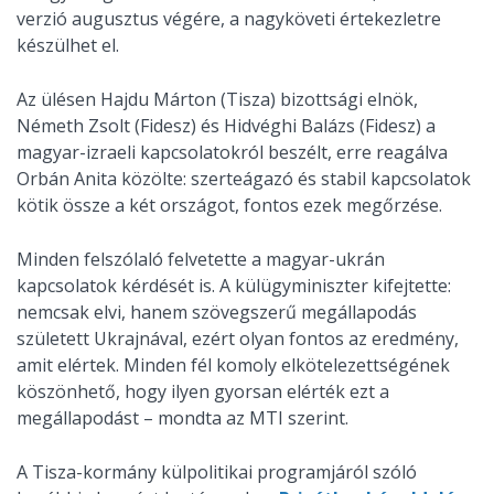
verzió augusztus végére, a nagyköveti értekezletre
készülhet el.
Az ülésen Hajdu Márton (Tisza) bizottsági elnök,
Németh Zsolt (Fidesz) és Hidvéghi Balázs (Fidesz) a
magyar-izraeli kapcsolatokról beszélt, erre reagálva
Orbán Anita közölte: szerteágazó és stabil kapcsolatok
kötik össze a két országot, fontos ezek megőrzése.
Minden felszólaló felvetette a magyar-ukrán
kapcsolatok kérdését is. A külügyminiszter kifejtette:
nemcsak elvi, hanem szövegszerű megállapodás
született Ukrajnával, ezért olyan fontos az eredmény,
amit elértek. Minden fél komoly elkötelezettségének
köszönhető, hogy ilyen gyorsan elérték ezt a
megállapodást – mondta az MTI szerint.
A Tisza-kormány külpolitikai programjáról szóló