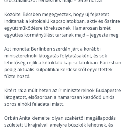
csúcstalálkozót rendeznek majd – tette hozzá.
Közölte: Bécsben megegyeztek, hogy új fejezetet
indítanak a kétoldalú kapcsolatokban, aktív és őszinte
együttműködésre törekszenek. Hamarosan ismét
együttes kormányülést tartanak majd – jegyezte meg.
Azt mondta: Berlinben szerdán járt a korábbi
miniszterelnöki látogatás folytatásaként, és sok
lehetőség rejlik a kétoldalú kapcsolatokban. Párizsban
pedig aktuális külpolitikai kérdésekről egyeztettek –
fűzte hozzá.
Kitért rá: a múlt héten az ír miniszterelnök Budapestre
látogatott, elsősorban a hamarosan kezdődő uniós
soros elnöki feladatai miatt.
Orbán Anita kiemelte: olyan szakértői megállapodás
született Ukrajnával, amelyre büszkék lehetnek, és