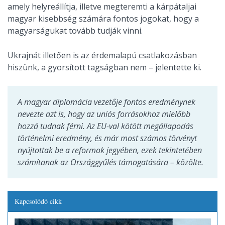
amely helyreállítja, illetve megteremti a kárpátaljai
magyar kisebbség számára fontos jogokat, hogy a
magyarságukat tovább tudják vinni.
Ukrajnát illetően is az érdemalapú csatlakozásban
hiszünk, a gyorsított tagságban nem – jelentette ki.
A magyar diplomácia vezetője fontos eredménynek
nevezte azt is, hogy az uniós forrásokhoz mielőbb
hozzá tudnak férni. Az EU-val kötött megállapodás
történelmi eredmény, és már most számos törvényt
nyújtottak be a reformok jegyében, ezek tekintetében
számítanak az Országgyűlés támogatására – közölte.
Kapcsolódó cikk