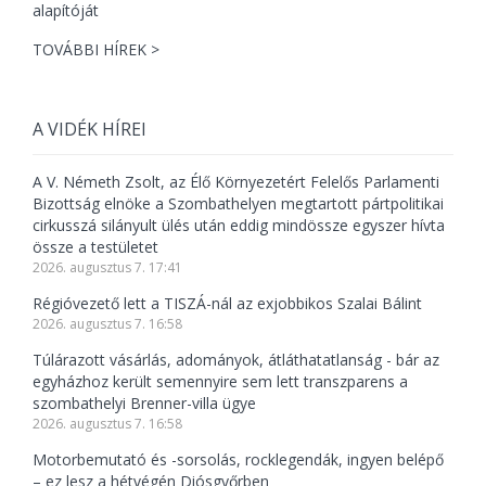
TOVÁBBI HÍREK >
A VIDÉK HÍREI
A V. Németh Zsolt, az Élő Környezetért Felelős Parlamenti
Bizottság elnöke a Szombathelyen megtartott pártpolitikai
cirkusszá silányult ülés után eddig mindössze egyszer hívta
össze a testületet
2026. augusztus 7. 17:41
Régióvezető lett a TISZÁ-nál az exjobbikos Szalai Bálint
2026. augusztus 7. 16:58
Túlárazott vásárlás, adományok, átláthatatlanság - bár az
egyházhoz került semennyire sem lett transzparens a
szombathelyi Brenner-villa ügye
2026. augusztus 7. 16:58
Motorbemutató és -sorsolás, rocklegendák, ingyen belépő
– ez lesz a hétvégén Diósgyőrben