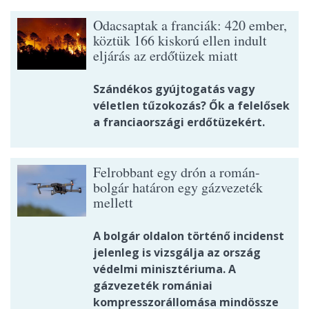
Odacsaptak a franciák: 420 ember,
köztük 166 kiskorú ellen indult
eljárás az erdőtüzek miatt
Szándékos gyújtogatás vagy
véletlen tűzokozás? Ők a felelősek
a franciaországi erdőtüzekért.
Felrobbant egy drón a román-
bolgár határon egy gázvezeték
mellett
A bolgár oldalon történő incidenst
jelenleg is vizsgálja az ország
védelmi minisztériuma. A
gázvezeték romániai
kompresszorállomása mindössze