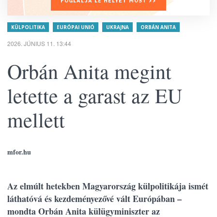
FOGLALJA LE HELYÉT MOST >>
KÜLPOLITIKA
EURÓPAI UNIÓ
UKRAJNA
ORBÁN ANITA
2026. JÚNIUS 11. 13:44
Orbán Anita megint
letette a garast az EU
mellett
mfor.hu
Az elmúlt hetekben Magyarország külpolitikája ismét
láthatóvá és kezdeményezővé vált Európában –
mondta Orbán Anita külügyminiszter az