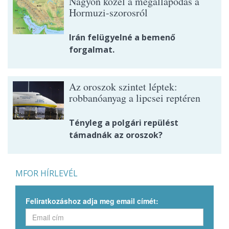
Nagyon közel a megállapodás a
Hormuzi-szorosról
Irán felügyelné a bemenő
forgalmat.
Az oroszok szintet léptek:
robbanóanyag a lipcsei reptéren
Tényleg a polgári repülést
támadnák az oroszok?
MFOR HÍRLEVÉL
Feliratkozáshoz adja meg email címét: