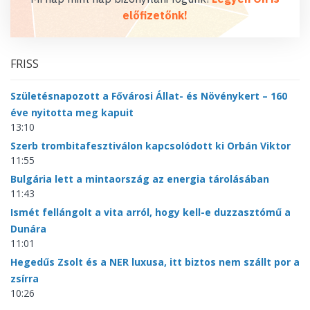
előfizetőnk!
FRISS
Születésnapozott a Fővárosi Állat- és Növénykert – 160
éve nyitotta meg kapuit
13:10
Szerb trombitafesztiválon kapcsolódott ki Orbán Viktor
11:55
Bulgária lett a mintaország az energia tárolásában
11:43
Ismét fellángolt a vita arról, hogy kell-e duzzasztómű a
Dunára
11:01
Hegedűs Zsolt és a NER luxusa, itt biztos nem szállt por a
zsírra
10:26