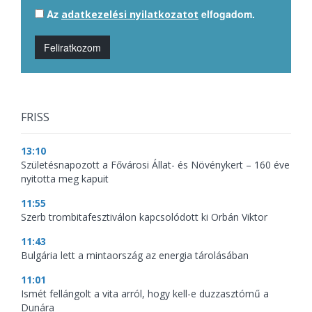
Az
elfogadom.
adatkezelési nyilatkozatot
Feliratkozom
FRISS
13:10
Születésnapozott a Fővárosi Állat- és Növénykert – 160 éve
nyitotta meg kapuit
11:55
Szerb trombitafesztiválon kapcsolódott ki Orbán Viktor
11:43
Bulgária lett a mintaország az energia tárolásában
11:01
Ismét fellángolt a vita arról, hogy kell-e duzzasztómű a
Dunára