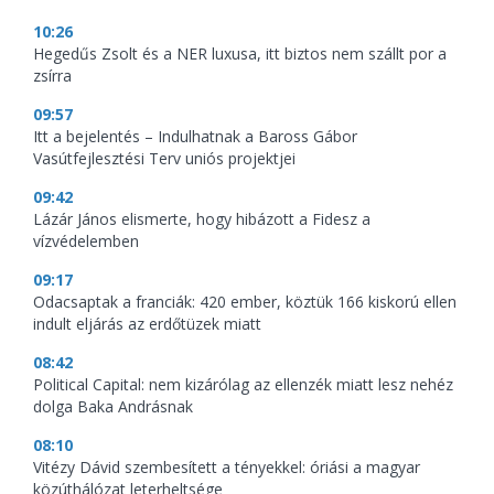
10:26
Hegedűs Zsolt és a NER luxusa, itt biztos nem szállt por a
zsírra
09:57
Itt a bejelentés – Indulhatnak a Baross Gábor
Vasútfejlesztési Terv uniós projektjei
09:42
Lázár János elismerte, hogy hibázott a Fidesz a
vízvédelemben
09:17
Odacsaptak a franciák: 420 ember, köztük 166 kiskorú ellen
indult eljárás az erdőtüzek miatt
08:42
Political Capital: nem kizárólag az ellenzék miatt lesz nehéz
dolga Baka Andrásnak
08:10
Vitézy Dávid szembesített a tényekkel: óriási a magyar
közúthálózat leterheltsége