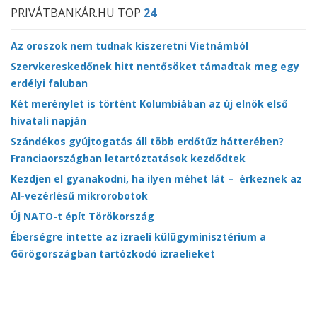
PRIVÁTBANKÁR.HU TOP
24
Az oroszok nem tudnak kiszeretni Vietnámból
Szervkereskedőnek hitt nentősöket támadtak meg egy
erdélyi faluban
Két merénylet is történt Kolumbiában az új elnök első
hivatali napján
Szándékos gyújtogatás áll több erdőtűz hátterében?
Franciaországban letartóztatások kezdődtek
Kezdjen el gyanakodni, ha ilyen méhet lát – érkeznek az
AI-vezérlésű mikrorobotok
Új NATO-t épít Törökország
Éberségre intette az izraeli külügyminisztérium a
Görögországban tartózkodó izraelieket