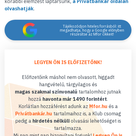
korábbi elemzést laptársunk,
a Privátbankár oldalán
olvashatják
.
Tájékozódjon hiteles forrásból: itt
megadhatja, hogy a Google előnyben
részesítse az Mfor cikkeit!
LEGYEN ÖN IS ELŐFIZETŐNK!
Előfizetőink máshol nem olvasott, higgadt
hangvételű, tárgyilagos és
magas szakmai színvonalú
tartalomhoz jutnak
hozzá
havonta már 1490 forintért
.
Korlátlan hozzáférést adunk az
Mfor.hu
és a
Privátbankár.hu
tartalmaihoz is, a Klub csomag
pedig a
hirdetés nélküli
olvasási lehetőséget is
tartalmazza.
Mi nap mint nap bizonyítani fogunk!
Legyen Ön is