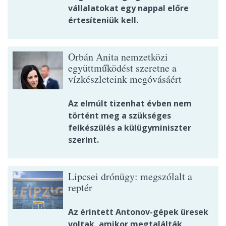
vállalatokat egy nappal előre
értesíteniük kell.
Orbán Anita nemzetközi
együttműködést szeretne a
vízkészleteink megóvásáért
Az elmúlt tizenhat évben nem
történt meg a szükséges
felkészülés a külügyminiszter
szerint.
Lipcsei drónügy: megszólalt a
reptér
Az érintett Antonov-gépek üresek
voltak, amikor megtalálták