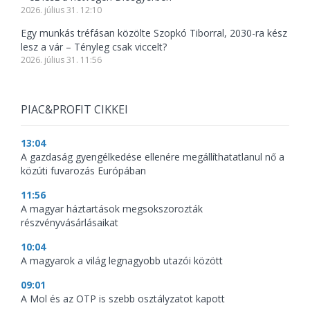
2026. július 31. 12:10
Egy munkás tréfásan közölte Szopkó Tiborral, 2030-ra kész
lesz a vár – Tényleg csak viccelt?
2026. július 31. 11:56
PIAC&PROFIT CIKKEI
13:04
A gazdaság gyengélkedése ellenére megállíthatatlanul nő a
közúti fuvarozás Európában
11:56
A magyar háztartások megsokszorozták
részvényvásárlásaikat
10:04
A magyarok a világ legnagyobb utazói között
09:01
A Mol és az OTP is szebb osztályzatot kapott