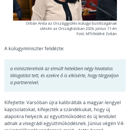
Orbán Anita az Országgyűlés külügyi bizottságának
ülésén az Országházban 2026. június 11-én
Fotó: MTI/Máthé Zoltán
A külügyminiszter felidézte:
a miniszterelnök az elmúlt hetekben négy hivatalos
látogatást tett, és ezekre ő is elkísérte, hogy tárgyaljon
a partnereivel.
Kifejtette: Varsóban újra kalibrálták a magyar-lengyel
kapcsolatokat, kifejezték a szándékukat, hogy új
alapokra helyezik az együttműködést és új lendület
adnak a visegrádi együttműködésnek. Június végén V4-