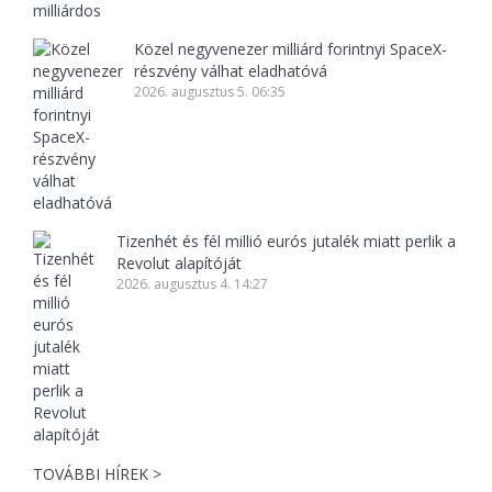
Közel negyvenezer milliárd forintnyi SpaceX-
részvény válhat eladhatóvá
2026. augusztus 5. 06:35
Tizenhét és fél millió eurós jutalék miatt perlik a
Revolut alapítóját
2026. augusztus 4. 14:27
TOVÁBBI HÍREK >