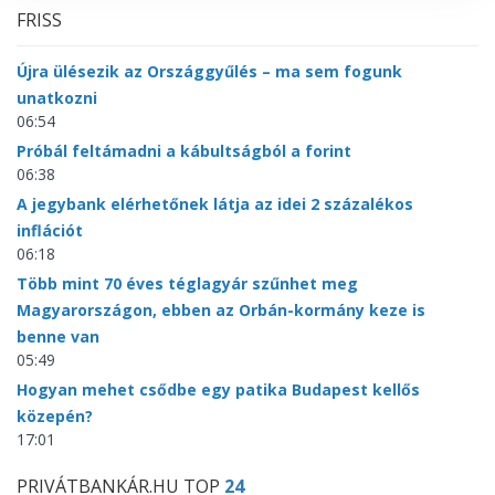
FRISS
Újra ülésezik az Országgyűlés – ma sem fogunk
unatkozni
06:54
Próbál feltámadni a kábultságból a forint
06:38
A jegybank elérhetőnek látja az idei 2 százalékos
inflációt
06:18
Több mint 70 éves téglagyár szűnhet meg
Magyarországon, ebben az Orbán-kormány keze is
benne van
05:49
Hogyan mehet csődbe egy patika Budapest kellős
közepén?
17:01
PRIVÁTBANKÁR.HU TOP
24