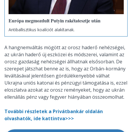
Európa megmozdult Putyin rakétatesztje után
Antiballisztikus koalíciót alakítanak.
A hangnemváltás mögött az orosz haderő nehézségei,
az ukrán haderő új eszközei és módszerei, valamint az
orosz gazdaság nehézségei állhatnak elsősorban. De
szerepet játszhat benne az is, hogy az Orbán-kormány
leváltásával jelentősen gördülékenyebbé válhat
Ukrajna uniós katonai és pénzügyi támogatása is, ezzel
eloszlatva azokat az orosz reményeket, hogy az ukrán
ellenállás pénz vagy fegyver hiányában összeomolhat.
További részletek a Privátbankár oldalán
olvashatók, ide kattintva>>>