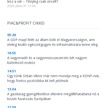
lesz a vár – Tényleg csak viccelt?
2026. július 31. 11:56
PIAC&PROFIT CIKKEI
05:26
A GDP majd felét az állam költi el Magyarországon, ami
elvileg kiváló egészségügyre és infrastruktúrára lenne elég
16:55
A vagyonadó és a vagyonvisszaszerzés két nagyon
különböző eszköz
14:51
Úgy tűnik Orbán Viktor már nem mondja meg a KDNP-nek,
hogy fontos pozíciókba kit kell jelölniük
13:04
A gazdaság gyengélkedése ellenére megállíthatatlanul nő a
közúti fuvarozás Európában
11:56