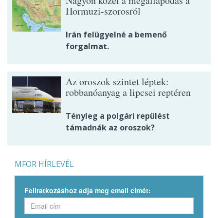
Nagyon közel a megállapodás a
Hormuzi-szorosról
Irán felügyelné a bemenő
forgalmat.
Az oroszok szintet léptek:
robbanóanyag a lipcsei reptéren
Tényleg a polgári repülést
támadnák az oroszok?
MFOR HÍRLEVÉL
Feliratkozáshoz adja meg email címét: