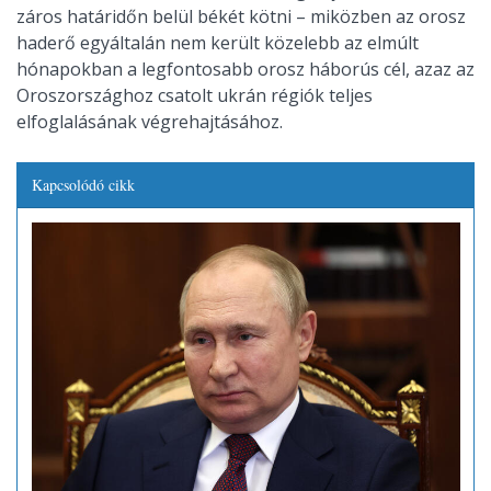
záros határidőn belül békét kötni – miközben az orosz
haderő egyáltalán nem került közelebb az elmúlt
hónapokban a legfontosabb orosz háborús cél, azaz az
Oroszországhoz csatolt ukrán régiók teljes
elfoglalásának végrehajtásához.
Kapcsolódó cikk