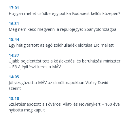
17:01
Hogyan mehet csődbe egy patika Budapest kellős közepén?
16:31
Még nem késő megvenni a repülőjegyet Spanyolországba
15:44
Egy hétig tartott az égő zöldhulladék eloltása Érd mellett
14:37
Újabb bejelentést tett a közlekedési és beruházási miniszter
– Főtájépítészt keres a MÁV
14:05
Jól vizsgázott a MÁV az elmúlt napokban Vitézy Dávid
szerint
13:10
Születésnapozott a Fővárosi Állat- és Növénykert – 160 éve
nyitotta meg kapuit