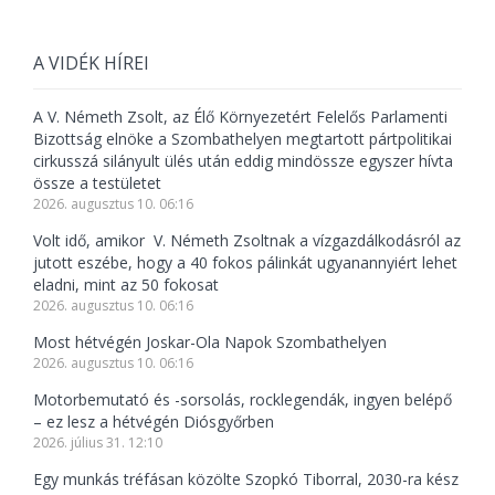
A VIDÉK HÍREI
A V. Németh Zsolt, az Élő Környezetért Felelős Parlamenti
Bizottság elnöke a Szombathelyen megtartott pártpolitikai
cirkusszá silányult ülés után eddig mindössze egyszer hívta
össze a testületet
2026. augusztus 10. 06:16
Volt idő, amikor V. Németh Zsoltnak a vízgazdálkodásról az
jutott eszébe, hogy a 40 fokos pálinkát ugyanannyiért lehet
eladni, mint az 50 fokosat
2026. augusztus 10. 06:16
Most hétvégén Joskar-Ola Napok Szombathelyen
2026. augusztus 10. 06:16
Motorbemutató és -sorsolás, rocklegendák, ingyen belépő
– ez lesz a hétvégén Diósgyőrben
2026. július 31. 12:10
Egy munkás tréfásan közölte Szopkó Tiborral, 2030-ra kész