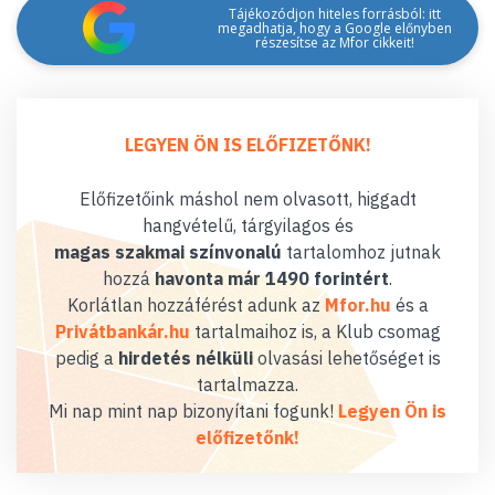
Tájékozódjon hiteles forrásból: itt
megadhatja, hogy a Google előnyben
részesítse az Mfor cikkeit!
LEGYEN ÖN IS ELŐFIZETŐNK!
Előfizetőink máshol nem olvasott, higgadt
hangvételű, tárgyilagos és
magas szakmai színvonalú
tartalomhoz jutnak
hozzá
havonta már 1490 forintért
.
Korlátlan hozzáférést adunk az
Mfor.hu
és a
Privátbankár.hu
tartalmaihoz is, a Klub csomag
pedig a
hirdetés nélküli
olvasási lehetőséget is
tartalmazza.
Mi nap mint nap bizonyítani fogunk!
Legyen Ön is
előfizetőnk!