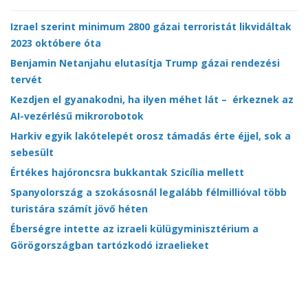
Izrael szerint minimum 2800 gázai terroristát likvidáltak
2023 októbere óta
Benjamin Netanjahu elutasítja Trump gázai rendezési
tervét
Kezdjen el gyanakodni, ha ilyen méhet lát – érkeznek az
AI-vezérlésű mikrorobotok
Harkiv egyik lakótelepét orosz támadás érte éjjel, sok a
sebesült
Értékes hajóroncsra bukkantak Szicília mellett
Spanyolország a szokásosnál legalább félmillióval több
turistára számít jövő héten
Éberségre intette az izraeli külügyminisztérium a
Görögországban tartózkodó izraelieket