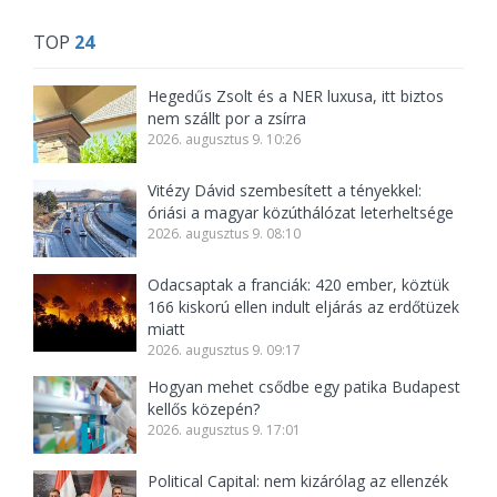
TOP
24
Hegedűs Zsolt és a NER luxusa, itt biztos
nem szállt por a zsírra
2026. augusztus 9. 10:26
Vitézy Dávid szembesített a tényekkel:
óriási a magyar közúthálózat leterheltsége
2026. augusztus 9. 08:10
Odacsaptak a franciák: 420 ember, köztük
166 kiskorú ellen indult eljárás az erdőtüzek
miatt
2026. augusztus 9. 09:17
Hogyan mehet csődbe egy patika Budapest
kellős közepén?
2026. augusztus 9. 17:01
Political Capital: nem kizárólag az ellenzék