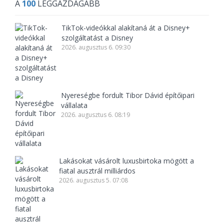
A
100
LEGGAZDAGABB
TikTok-videókkal alakítaná át a Disney+
szolgáltatást a Disney
2026. augusztus 6. 09:30
Nyereségbe fordult Tibor Dávid építőipari
vállalata
2026. augusztus 6. 08:19
Lakásokat vásárolt luxusbirtoka mögött a
fiatal ausztrál milliárdos
2026. augusztus 5. 07:08