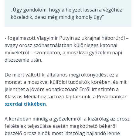
„Úgy gondolom, hogy a helyzet lassan a végéhez
közeledik, de ez még mindig komoly ügy”
- fogalmazott Vlagyimir Putyin az ukrajnai háborúról –
avagy orosz szóhasználatban különleges katonai
műveletről – szombaton, a moszkvai győzelem napi
díszszemle után.
De miért váltott ki általános megrökönyödést ez a
mondat a moszkvai külföldi tudósítók körében, és mit
jelenthet a jövőre vonatkozóan? Erről írt szintén a
Klasszis Médiához tartozó laptársunk, a Privátbankár
szerdai cikkében
.
A korábban mindig a győzelemről, a kizárólag az orosz
feltételek teljesülése esetén megköthető békéről
beszélő orosz elnök most látszólag hajlandó lenne