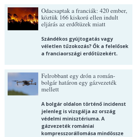
Odacsaptak a franciák: 420 ember,
köztük 166 kiskorú ellen indult
eljárás az erdőtüzek miatt
Szándékos gyújtogatás vagy
véletlen tűzokozás? Ők a felelősek
a franciaországi erdőtüzekért.
Felrobbant egy drón a román-
bolgár határon egy gázvezeték
mellett
A bolgár oldalon történő incidenst
jelenleg is vizsgálja az ország
védelmi minisztériuma. A
gázvezeték romániai
kompresszorállomása mindössze