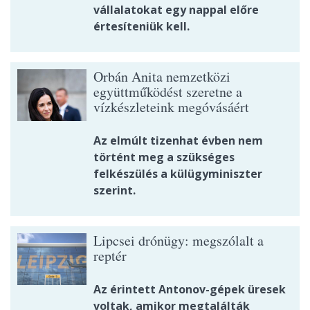
vállalatokat egy nappal előre
értesíteniük kell.
Orbán Anita nemzetközi
együttműködést szeretne a
vízkészleteink megóvásáért
Az elmúlt tizenhat évben nem
történt meg a szükséges
felkészülés a külügyminiszter
szerint.
Lipcsei drónügy: megszólalt a
reptér
Az érintett Antonov-gépek üresek
voltak, amikor megtalálták