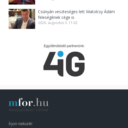
Csúnyán veszteséges lett Matolcsy Ádám
feleségének cége is
2026. augusztus 3. 11:02
Együttműködő partnerünk:
Írjon nekünk!