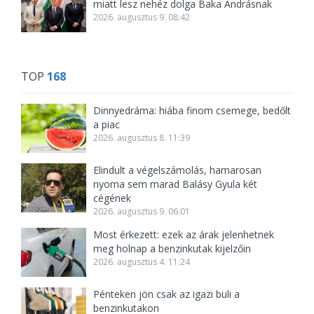
miatt lesz nehéz dolga Baka Andrásnak
2026. augusztus 9. 08:42
TOP
168
Dinnyedráma: hiába finom csemege, bedőlt
a piac
2026. augusztus 8. 11:39
Elindult a végelszámolás, hamarosan
nyoma sem marad Balásy Gyula két
cégének
2026. augusztus 9. 06:01
Most érkezett: ezek az árak jelenhetnek
meg holnap a benzinkutak kijelzőin
2026. augusztus 4. 11:24
Pénteken jön csak az igazi buli a
benzinkutakon