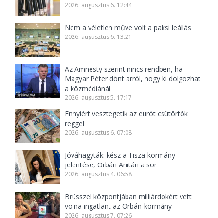
2026. augusztus 6. 12:44
Nem a véletlen műve volt a paksi leállás
2026. augusztus 6. 13:21
Az Amnesty szerint nincs rendben, ha
Magyar Péter dönt arról, hogy ki dolgozhat
a közmédiánál
2026. augusztus 5. 17:17
Ennyiért vesztegetik az eurót csütörtök
reggel
2026. augusztus 6. 07:08
Jóváhagyták: kész a Tisza-kormány
jelentése, Orbán Anitán a sor
2026. augusztus 4. 06:58
Brüsszel központjában milliárdokért vett
volna ingatlant az Orbán-kormány
2026. augusztus 7. 07:26