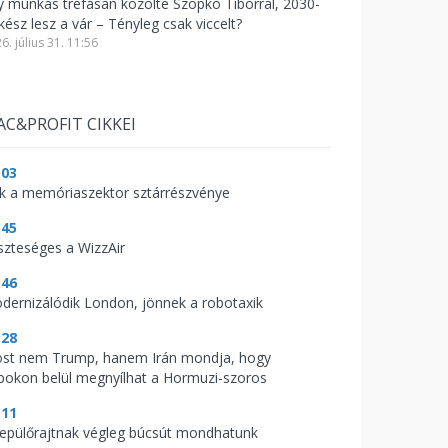
y munkás tréfásan közölte Szopkó Tiborral, 2030-
kész lesz a vár – Tényleg csak viccelt?
6. július 31. 11:56
AC&PROFIT CIKKEI
:03
ik a memóriaszektor sztárrészvénye
:45
szteséges a WizzAir
:46
dernizálódik London, jönnek a robotaxik
:28
st nem Trump, hanem Irán mondja, hogy
pokon belül megnyílhat a Hormuzi-szoros
:11
repülőrajtnak végleg búcsút mondhatunk