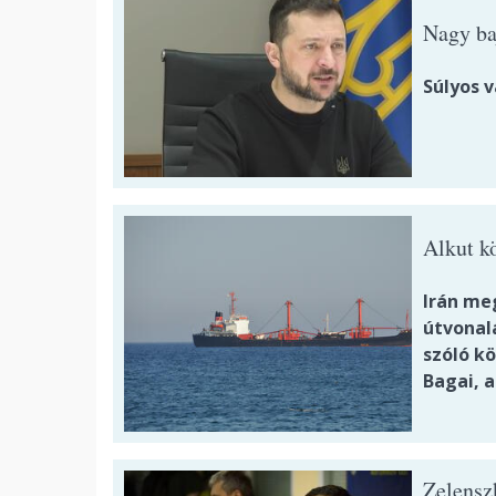
Nagy ba
Súlyos 
Alkut k
Irán me
útvonalá
szóló kö
Bagai, a
Zelenszk