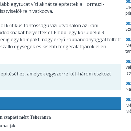
09
alább egytucat vízi aknát telepítettek a Hormuzi-
En
isztviselőkre hivatkozva.
pén
09
l kritikus fontosságú vízi útvonalon az iráni
Sz
aknákat helyezték el. Előbbi egy körülbelül 3
pedig egy kompakt, nagy erejű robbanóanyaggal töltött
08
Me
szálló egységek és kisebb tengeralattjárók ellen
ta
08
Vak
Is
elepítéséhez, amelyek egyszerre két-három eszközt
08
Na
08
Mé
Má
lan csapást mért Teheránra
ámadják.