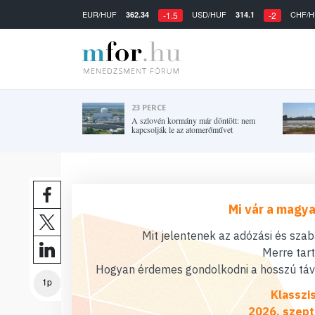
EUR/HUF
USD/HUF
CHF/H
362.34
314.1
-1.5
-2
23 PERCE
A szlovén kormány már döntött: nem
kapcsolják le az atomerőművet
Mi vár a magya
Mit jelentenek az adózási és sza
Merre tar
Hogyan érdemes gondolkodni a hosszú távú
1p
Klasszi
2026. szept