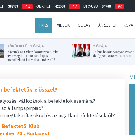
UF
GBP/HUF
BTC/USD
387.83
422.68
64760
-2.4
-2.3
-80
FRISS
VIDEÓK
PODCAST
ÁRRÉSSTOP
ROVA
KÖRÜLBELÜL 1 ÓRÁJA
2 ÓRÁJA
Kivették az Orbán-kormányok Paks
Jó hírt hozott Magyar Péter a
nyereségét – a mostani baj is
de figyelmeztetést is közölt
megelőzhető lett volna a pénzből?
MF
r befektetőkre ősszel?
bályozási változások a befektetők számára?
t az állampapírpiac?
 megtakarításokról és az ingatlanbefektetésekről?
s Befektetői Klub
ember 24., Budapest