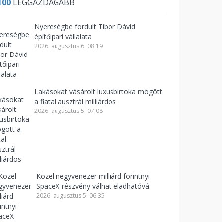
100
LEGGAZDAGABB
Nyereségbe fordult Tibor Dávid
építőipari vállalata
2026. augusztus 6. 08:19
Lakásokat vásárolt luxusbirtoka mögött
a fiatal ausztrál milliárdos
2026. augusztus 5. 07:08
Közel negyvenezer milliárd forintnyi
SpaceX-részvény válhat eladhatóvá
2026. augusztus 5. 06:35