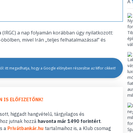
A
 (IRGC) a nap folyamán korábban úgy nyilatkozott:
öbölben, mivel Irán „teljes felhatalmazással” és
l: itt megadhatja, hogy a Google előnyben részesítse az Mfor cikkeit!
N IS ELŐFIZETŐNK!
ott, higgadt hangvételű, tárgyilagos és
hoz jutnak hozzá
havonta már 1490 forintért
.
s a
Privátbankár.hu
tartalmaihoz is, a Klub csomag