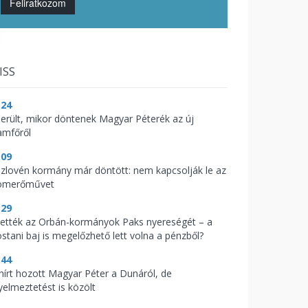
Feliratkozom
ISS
:24
derült, mikor döntenek Magyar Péterék az új
lamfőről
:09
szlovén kormány már döntött: nem kapcsolják le az
omerőművet
:29
vették az Orbán-kormányok Paks nyereségét – a
stani baj is megelőzhető lett volna a pénzből?
:44
 hírt hozott Magyar Péter a Dunáról, de
yelmeztetést is közölt