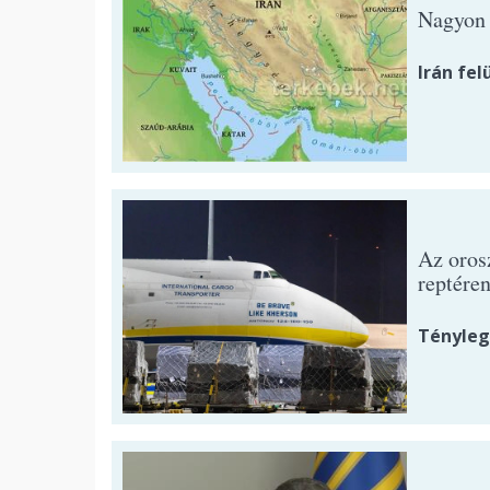
Nagyon 
Irán fe
Az orosz
reptére
Tényleg