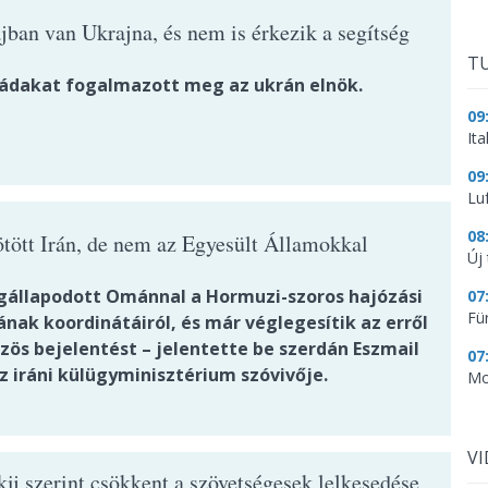
jban van Ukrajna, és nem is érkezik a segítség
TU
vádakat fogalmazott meg az ukrán elnök.
09
It
09
Lu
08
ötött Irán, de nem az Egyesült Államokkal
Új 
gállapodott Ománnal a Hormuzi-szoros hajózási
07
Fü
nak koordinátáiról, és már véglegesítik az erről
zös bejelentést – jelentette be szerdán Eszmail
07
z iráni külügyminisztérium szóvivője.
Mo
V
ij szerint csökkent a szövetségesek lelkesedése