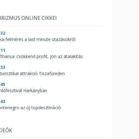
RIZMUS ONLINE CIKKEI
:32
aka-felmérés a last minute utazásokról
:11
fthansa: csökkenő profit, jön az átalakítás
:33
turisztikai attrakció Tiszafüreden
:45
rdőfesztivál Harkányban
:43
ntenegro az új topdesztináció
IDEÓK