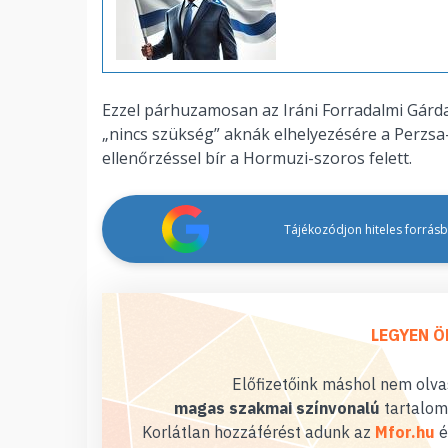
Ezzel párhuzamosan az Iráni Forradalmi Gárda
„nincs szükség” aknák elhelyezésére a Perzsa-
ellenőrzéssel bír a Hormuzi-szoros felett.
Tájékozódjon hiteles forrásbó
LEGYEN Ö
Előfizetőink máshol nem olvas
magas szakmai színvonalú
tartalom
Korlátlan hozzáférést adunk az
Mfor.hu
é