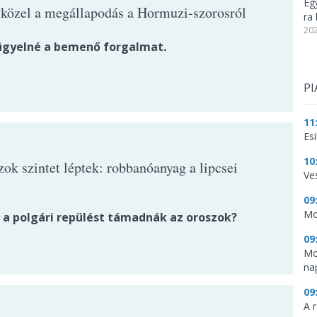
Eg
közel a megállapodás a Hormuzi-szorosról
ra 
202
lügyelné a bemenő forgalmat.
PI
11
Es
10
ok szintet léptek: robbanóanyag a lipcsei
Ve
n
09
Mo
 a polgári repülést támadnák az oroszok?
09
Mo
na
09
A 