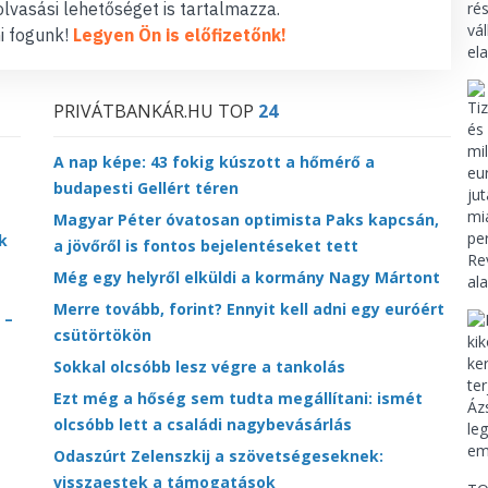
lvasási lehetőséget is tartalmazza.
i fogunk!
Legyen Ön is előfizetőnk!
PRIVÁTBANKÁR.HU TOP
24
A nap képe: 43 fokig kúszott a hőmérő a
budapesti Gellért téren
Magyar Péter óvatosan optimista Paks kapcsán,
k
a jövőről is fontos bejelentéseket tett
Még egy helyről elküldi a kormány Nagy Mártont
Merre tovább, forint? Ennyit kell adni egy euróért
 –
csütörtökön
Sokkal olcsóbb lesz végre a tankolás
Ezt még a hőség sem tudta megállítani: ismét
olcsóbb lett a családi nagybevásárlás
Odaszúrt Zelenszkij a szövetségeseknek:
visszaestek a támogatások