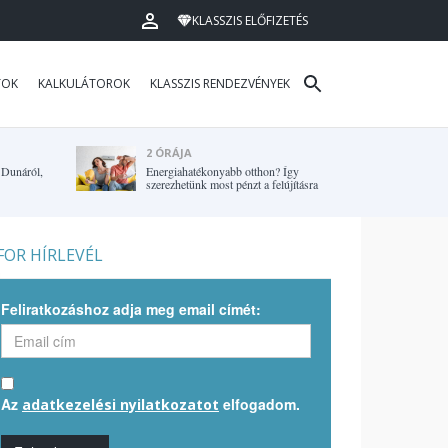
KLASSZIS ELŐFIZETÉS
TOK
KALKULÁTOROK
KLASSZIS RENDEZVÉNYEK
2 ÓRÁJA
 Dunáról,
Energiahatékonyabb otthon? Így
szerezhetünk most pénzt a felújításra
OR HÍRLEVÉL
Feliratkozáshoz adja meg email címét:
Az
elfogadom.
adatkezelési nyilatkozatot