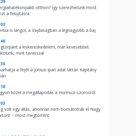
:29
ergiahatékonyabb otthon? Így szerezhetünk most
zt a felújításra
:03
erbia is lángol, a Vajdaságban a legnagyobb a baj
:46
gtorpant a kiskereskedelem, már kevesebbet
nkolunk, mint tavasszal
:30
arhatja a fejét a júniusi ipari adat láttán Kapitány
tván
:18
gyon közel a megállapodás a Hormuzi-szorosról
:03
g volt egy állás, ahonnan nem bocsátották el Nagy
rtont – most megtörtént