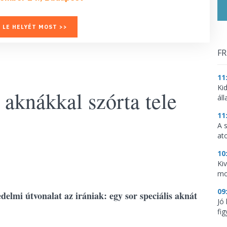
 LE HELYÉT MOST >>
FR
11
Ki
 aknákkal szórta tele
ál
11
A 
at
10
Ki
mo
09
elmi útvonalat az irániak: egy sor speciális aknát
Jó
fig