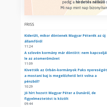
pedig a
hirdetés nélküli
o
Mi nap mint nap bizonyítan
FRISS
Kiderült, mikor döntenek Magyar Péterék az új
államfőről
11:24
A szlovén kormány már döntött: nem kapcsoljá
le az atomerőművet
11:09
Kivették az Orbán-kormányok Paks nyereségét
a mostani baj is megelőzhető lett volna a
pénzből?
10:29
Jó hírt hozott Magyar Péter a Dunáról, de
figyelmeztetést is közölt
09:44