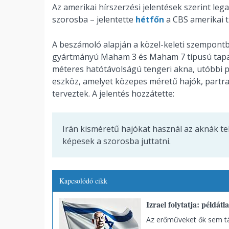
Az amerikai hírszerzési jelentések szerint leg
szorosba – jelentette
hétfőn
a CBS amerikai t
A beszámoló alapján a közel-keleti szempontbó
gyártmányú Maham 3 és Maham 7 típusú tapadó
méteres hatótávolságú tengeri akna, utóbbi 
eszköz, amelyet közepes méretű hajók, partra
terveztek. A jelentés hozzátette:
Irán kisméretű hajókat használ az aknák t
képesek a szorosba juttatni.
Kapcsolódó cikk
Izrael folytatja: példát
Az erőműveket ők sem t