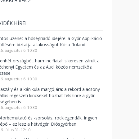
VÁBBI HÍREK >
VIDÉK HÍREI
ntos üzenet a hőségriadó idejére: a Győr Applikáció
töltésére biztatja a lakosságot Kósa Roland
6. augusztus 6. 10:30
enhét országból, harminc fiatal: sikeresen zárult a
échenyi Egyetem és az Audi közös nemzetközi
pzése
6. augusztus 6. 10:30
 aszály és a kánikula margójára: a rekord alacsony
állás régészeti kincseket hozhat felszínre a győri
rségében is
6. augusztus 6. 10:30
torbemutató és -sorsolás, rocklegendák, ingyen
lépő – ez lesz a hétvégén Diósgyőrben
6. július 31. 12:10