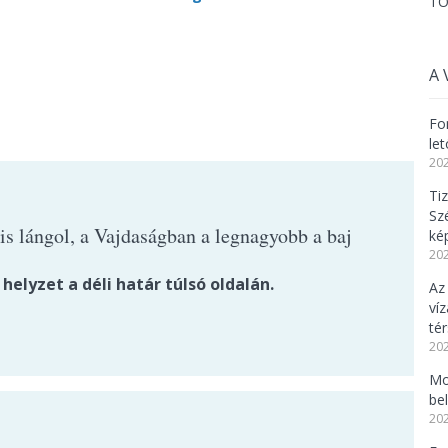
TO
A 
Fo
le
202
Tiz
Sz
is lángol, a Vajdaságban a legnagyobb a baj
ké
202
 helyzet a déli határ túlsó oldalán.
Az
víz
té
202
Mo
be
202