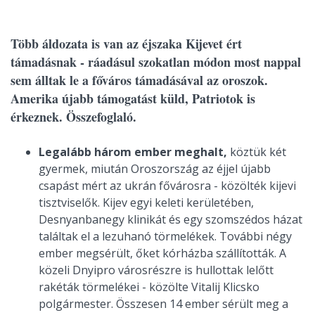
Több áldozata is van az éjszaka Kijevet ért
támadásnak - ráadásul szokatlan módon most nappal
sem álltak le a főváros támadásával az oroszok.
Amerika újabb támogatást küld, Patriotok is
érkeznek. Összefoglaló.
Legalább három ember meghalt,
köztük két
gyermek, miután Oroszország az éjjel újabb
csapást mért az ukrán fővárosra - közölték kijevi
tisztviselők. Kijev egyi keleti kerületében,
Desnyanbanegy klinikát és egy szomszédos házat
találtak el a lezuhanó törmelékek. További négy
ember megsérült, őket kórházba szállították. A
közeli Dnyipro városrészre is hullottak lelőtt
rakéták törmelékei - közölte Vitalij Klicsko
polgármester. Összesen 14 ember sérült meg a