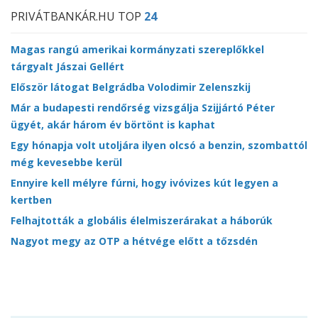
PRIVÁTBANKÁR.HU TOP
24
Magas rangú amerikai kormányzati szereplőkkel
tárgyalt Jászai Gellért
Először látogat Belgrádba Volodimir Zelenszkij
Már a budapesti rendőrség vizsgálja Szijjártó Péter
ügyét, akár három év börtönt is kaphat
Egy hónapja volt utoljára ilyen olcsó a benzin, szombattól
még kevesebbe kerül
Ennyire kell mélyre fúrni, hogy ivóvizes kút legyen a
kertben
Felhajtották a globális élelmiszerárakat a háborúk
Nagyot megy az OTP a hétvége előtt a tőzsdén