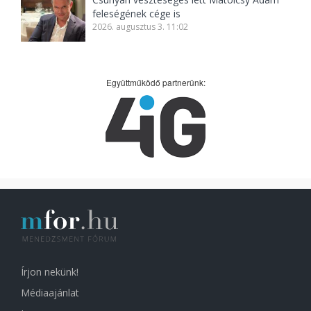
feleségének cége is
2026. augusztus 3. 11:02
Együttműködő partnerünk:
Írjon nekünk!
Médiaajánlat