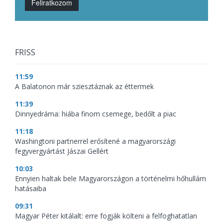
Feliratkozom
FRISS
11:59
A Balatonon már sziesztáznak az éttermek
11:39
Dinnyedráma: hiába finom csemege, bedőlt a piac
11:18
Washingtoni partnerrel erősítené a magyarországi
fegyvergyártást Jászai Gellért
10:03
Ennyien haltak bele Magyarországon a történelmi hőhullám
hatásaiba
09:31
Magyar Péter kitálalt: erre fogják költeni a felfoghatatlan