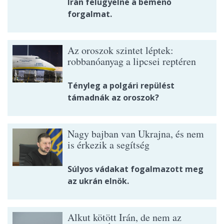
Irán felügyelné a bemenő
forgalmat.
Az oroszok szintet léptek:
robbanóanyag a lipcsei reptéren
Tényleg a polgári repülést
támadnák az oroszok?
Nagy bajban van Ukrajna, és nem
is érkezik a segítség
Súlyos vádakat fogalmazott meg
az ukrán elnök.
Alkut kötött Irán, de nem az