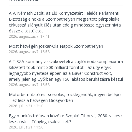
A V. Németh Zsolt, az Élő Környezetért Felelős Parlamenti
Bizottság elnöke a Szombathelyen megtartott pártpolitikai
cirkusszá silányult ülés után eddig mindössze egyszer hívta
össze a testületet
2026. augusztus 7. 17:41
Most hétvégén Joskar-Ola Napok Szombathelyen
2026. augusztus 7. 16:58
A TISZA-kormány visszaköveteli a zuglói irodakomplexumra
kifizetett több mint 300 milliárd forintot - az ügy egyik
legnagyobb nyertese éppen az a Bayer Construct volt,
amely jelenleg Győrben egy 150 lakásos beruházásra készül
2026. augusztus 7. 16:58
Motorbemutató és -sorsolás, rocklegendák, ingyen belépő
– ez lesz a hétvégén Diósgyőrben
2026. július 31. 12:10
Egy munkás tréfásan közölte Szopkó Tiborral, 2030-ra kész
lesz a vár – Tényleg csak viccelt?
2026. július 31. 11:56