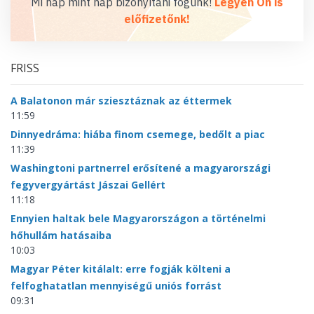
Mi nap mint nap bizonyítani fogunk!
Legyen Ön is
előfizetőnk!
FRISS
A Balatonon már sziesztáznak az éttermek
11:59
Dinnyedráma: hiába finom csemege, bedőlt a piac
11:39
Washingtoni partnerrel erősítené a magyarországi
fegyvergyártást Jászai Gellért
11:18
Ennyien haltak bele Magyarországon a történelmi
hőhullám hatásaiba
10:03
Magyar Péter kitálalt: erre fogják költeni a
felfoghatatlan mennyiségű uniós forrást
09:31