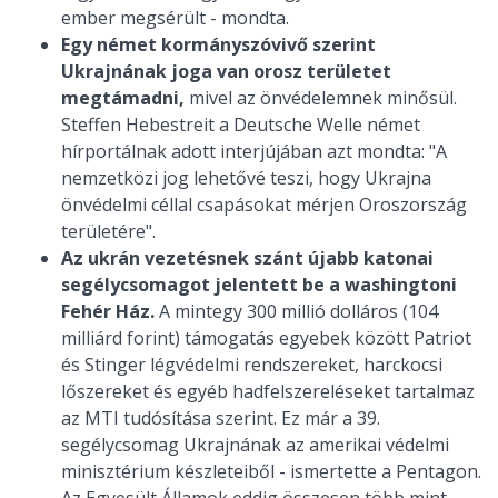
ember megsérült - mondta.
Egy német kormányszóvivő szerint
Ukrajnának joga van orosz területet
megtámadni,
mivel az önvédelemnek minősül.
Steffen Hebestreit a Deutsche Welle német
hírportálnak adott interjújában azt mondta: "A
nemzetközi jog lehetővé teszi, hogy Ukrajna
önvédelmi céllal csapásokat mérjen Oroszország
területére".
Az ukrán vezetésnek szánt újabb katonai
segélycsomagot jelentett be a washingtoni
Fehér Ház.
A mintegy 300 millió dolláros (104
milliárd forint) támogatás egyebek között Patriot
és Stinger légvédelmi rendszereket, harckocsi
lőszereket és egyéb hadfelszereléseket tartalmaz
az MTI tudósítása szerint. Ez már a 39.
segélycsomag Ukrajnának az amerikai védelmi
minisztérium készleteiből - ismertette a Pentagon.