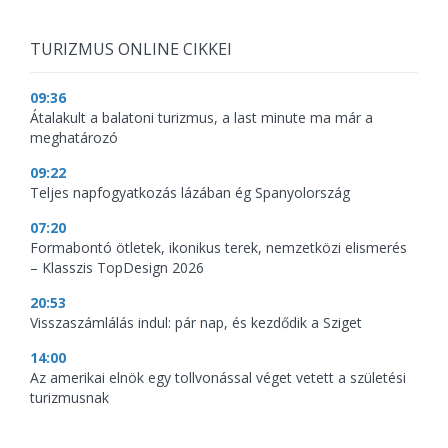
TURIZMUS ONLINE CIKKEI
09:36
Átalakult a balatoni turizmus, a last minute ma már a
meghatározó
09:22
Teljes napfogyatkozás lázában ég Spanyolország
07:20
Formabontó ötletek, ikonikus terek, nemzetközi elismerés
– Klasszis TopDesign 2026
20:53
Visszaszámlálás indul: pár nap, és kezdődik a Sziget
14:00
Az amerikai elnök egy tollvonással véget vetett a születési
turizmusnak