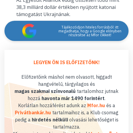
Az Egyesült Államok eddig összesen több mint
38,3 milliárd dollár értékben nyújtott katonai
támogatást Ukrajnának.
Tájékozódjon hiteles forrásból: itt
megadhatja, hogy a Google előnyben
részesítse az Mfor cikkeit!
LEGYEN ÖN IS ELŐFIZETŐNK!
Előfizetőink máshol nem olvasott, higgadt
hangvételű, tárgyilagos és
magas szakmai színvonalú
tartalomhoz jutnak
hozzá
havonta már 1490 forintért
.
Korlátlan hozzáférést adunk az
Mfor.hu
és a
Privátbankár.hu
tartalmaihoz is, a Klub csomag
pedig a
hirdetés nélküli
olvasási lehetőséget is
tartalmazza.