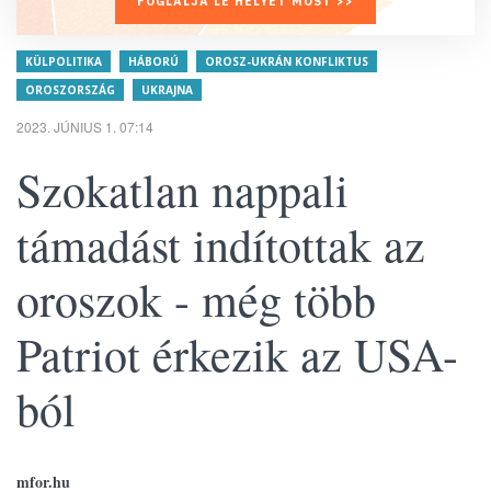
FOGLALJA LE HELYÉT MOST >>
KÜLPOLITIKA
HÁBORÚ
OROSZ-UKRÁN KONFLIKTUS
OROSZORSZÁG
UKRAJNA
2023. JÚNIUS 1. 07:14
Szokatlan nappali
támadást indítottak az
oroszok - még több
Patriot érkezik az USA-
ból
mfor.hu