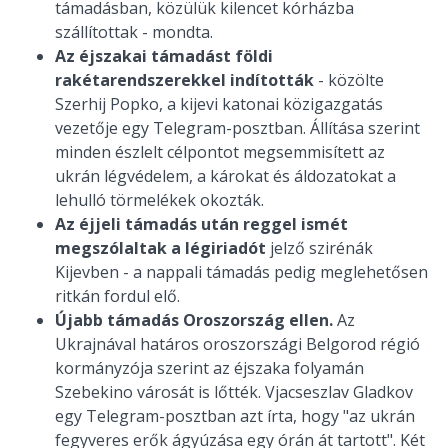
támadásban, közülük kilencet kórházba
szállítottak - mondta.
Az éjszakai támadást földi
rakétarendszerekkel indították
- közölte
Szerhij Popko, a kijevi katonai közigazgatás
vezetője egy Telegram-posztban. Állítása szerint
minden észlelt célpontot megsemmisített az
ukrán légvédelem, a károkat és áldozatokat a
lehulló törmelékek okozták.
Az éjjeli támadás után reggel ismét
megszólaltak a légiriadót
jelző szirénák
Kijevben - a nappali támadás pedig meglehetősen
ritkán fordul elő.
Újabb támadás Oroszország ellen.
Az
Ukrajnával határos oroszországi Belgorod régió
kormányzója szerint az éjszaka folyamán
Szebekino városát is lőtték. Vjacseszlav Gladkov
egy Telegram-posztban azt írta, hogy "az ukrán
fegyveres erők ágyúzása egy órán át tartott". Két