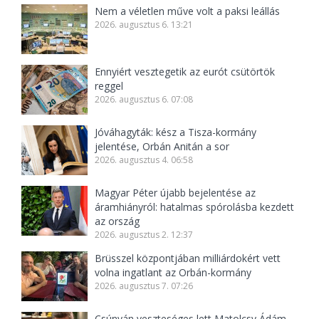
Nem a véletlen műve volt a paksi leállás
2026. augusztus 6. 13:21
Ennyiért vesztegetik az eurót csütörtök
reggel
2026. augusztus 6. 07:08
Jóváhagyták: kész a Tisza-kormány
jelentése, Orbán Anitán a sor
2026. augusztus 4. 06:58
Magyar Péter újabb bejelentése az
áramhiányról: hatalmas spórolásba kezdett
az ország
2026. augusztus 2. 12:37
Brüsszel központjában milliárdokért vett
volna ingatlant az Orbán-kormány
2026. augusztus 7. 07:26
Csúnyán veszteséges lett Matolcsy Ádám