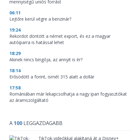
mennyiségű uniós forrást
06:11
Lejtőre kerül végre a benzinár?
19:24
Rekordot döntött a német export, és ez a magyar
autóiparra is hatással lehet
18:29
Akinek nincs bingója, az annyit is ér?
18:14
Erősödött a forint, ismét 315 alatt a dollár
17:58
Romániában már lekapcsolhatja a nagy ipari fogyasztókat
az áramszolgáltató
A
100
LEGGAZDAGABB
TikTok-videókkal alakítaná át a Disney+