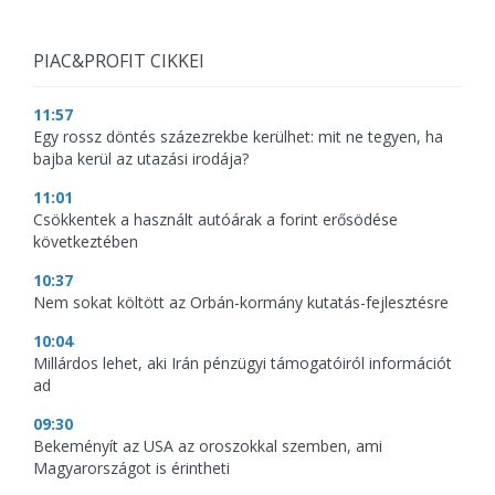
PIAC&PROFIT CIKKEI
11:57
Egy rossz döntés százezrekbe kerülhet: mit ne tegyen, ha
bajba kerül az utazási irodája?
11:01
Csökkentek a használt autóárak a forint erősödése
következtében
10:37
Nem sokat költött az Orbán-kormány kutatás-fejlesztésre
10:04
Millárdos lehet, aki Irán pénzügyi támogatóiról információt
ad
09:30
Bekeményít az USA az oroszokkal szemben, ami
Magyarországot is érintheti