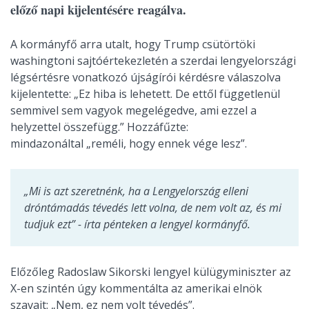
előző napi kijelentésére reagálva.
A kormányfő arra utalt, hogy Trump csütörtöki
washingtoni sajtóértekezletén a szerdai lengyelországi
légsértésre vonatkozó újságírói kérdésre válaszolva
kijelentette: „Ez hiba is lehetett. De ettől függetlenül
semmivel sem vagyok megelégedve, ami ezzel a
helyzettel összefügg.” Hozzáfűzte:
mindazonáltal „reméli, hogy ennek vége lesz”.
„Mi is azt szeretnénk, ha a Lengyelország elleni
dróntámadás tévedés lett volna, de nem volt az, és mi
tudjuk ezt” - írta pénteken a lengyel kormányfő.
Előzőleg Radoslaw Sikorski lengyel külügyminiszter az
X-en szintén úgy kommentálta az amerikai elnök
szavait: „Nem, ez nem volt tévedés”.