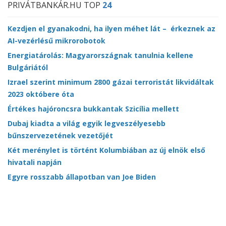
PRIVÁTBANKÁR.HU TOP
24
Kezdjen el gyanakodni, ha ilyen méhet lát – érkeznek az
AI-vezérlésű mikrorobotok
Energiatárolás: Magyarországnak tanulnia kellene
Bulgáriától
Izrael szerint minimum 2800 gázai terroristát likvidáltak
2023 októbere óta
Értékes hajóroncsra bukkantak Szicília mellett
Dubaj kiadta a világ egyik legveszélyesebb
bűnszervezetének vezetőjét
Két merénylet is történt Kolumbiában az új elnök első
hivatali napján
Egyre rosszabb állapotban van Joe Biden