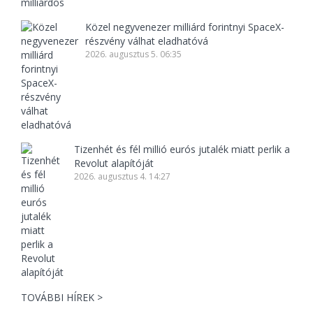
Közel negyvenezer milliárd forintnyi SpaceX-
részvény válhat eladhatóvá
2026. augusztus 5. 06:35
Tizenhét és fél millió eurós jutalék miatt perlik a
Revolut alapítóját
2026. augusztus 4. 14:27
TOVÁBBI HÍREK >