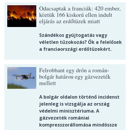
Odacsaptak a franciák: 420 ember,
köztük 166 kiskorú ellen indult
eljárás az erdőtüzek miatt
Szándékos gyújtogatás vagy
véletlen tűzokozás? Ők a felelősek
a franciaországi erdőtüzekért.
Felrobbant egy drón a román-
bolgár határon egy gázvezeték
mellett
A bolgár oldalon történő incidenst
jelenleg is vizsgálja az ország
védelmi minisztériuma. A
gázvezeték romániai
kompresszorállomása mindössze