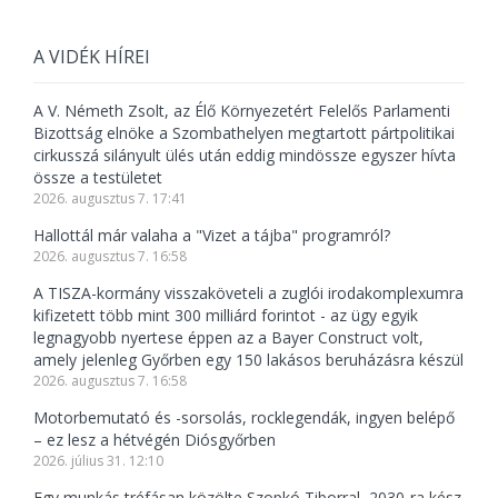
A VIDÉK HÍREI
A V. Németh Zsolt, az Élő Környezetért Felelős Parlamenti
Bizottság elnöke a Szombathelyen megtartott pártpolitikai
cirkusszá silányult ülés után eddig mindössze egyszer hívta
össze a testületet
2026. augusztus 7. 17:41
Hallottál már valaha a "Vizet a tájba" programról?
2026. augusztus 7. 16:58
A TISZA-kormány visszaköveteli a zuglói irodakomplexumra
kifizetett több mint 300 milliárd forintot - az ügy egyik
legnagyobb nyertese éppen az a Bayer Construct volt,
amely jelenleg Győrben egy 150 lakásos beruházásra készül
2026. augusztus 7. 16:58
Motorbemutató és -sorsolás, rocklegendák, ingyen belépő
– ez lesz a hétvégén Diósgyőrben
2026. július 31. 12:10
Egy munkás tréfásan közölte Szopkó Tiborral, 2030-ra kész