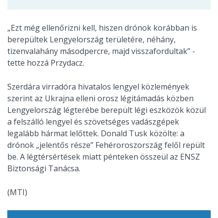
„Ezt még ellenőrizni kell, hiszen drónok korábban is
berepültek Lengyelország területére, néhány,
tizenvalahány másodpercre, majd visszafordultak” -
tette hozzá Przydacz.
Szerdára virradóra hivatalos lengyel közlemények
szerint az Ukrajna elleni orosz légitámadás közben
Lengyelország légterébe berepült légi eszközök közül
a felszálló lengyel és szövetséges vadászgépek
legalább hármat lelőttek. Donald Tusk közölte: a
drónok „jelentős része” Fehéroroszország felől repült
be. A légtérsértések miatt pénteken összeül az ENSZ
Biztonsági Tanácsa.
(MTI)