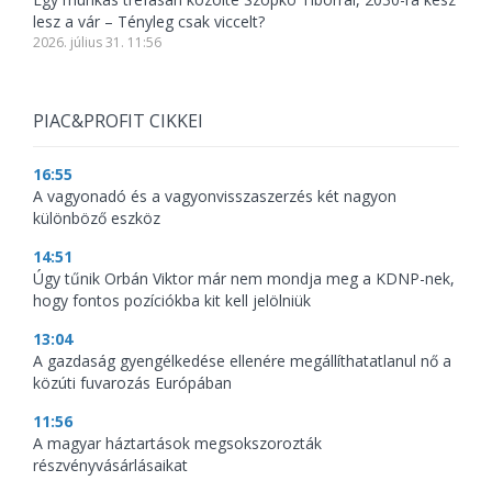
lesz a vár – Tényleg csak viccelt?
2026. július 31. 11:56
PIAC&PROFIT CIKKEI
16:55
A vagyonadó és a vagyonvisszaszerzés két nagyon
különböző eszköz
14:51
Úgy tűnik Orbán Viktor már nem mondja meg a KDNP-nek,
hogy fontos pozíciókba kit kell jelölniük
13:04
A gazdaság gyengélkedése ellenére megállíthatatlanul nő a
közúti fuvarozás Európában
11:56
A magyar háztartások megsokszorozták
részvényvásárlásaikat