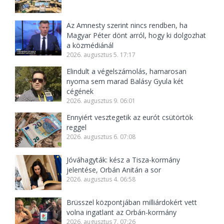
Az Amnesty szerint nincs rendben, ha
Magyar Péter dönt arról, hogy ki dolgozhat
a közmédiánál
2026. augusztus 5. 17:17
Elindult a végelszámolás, hamarosan
nyoma sem marad Balásy Gyula két
cégének
2026. augusztus 9. 06:01
Ennyiért vesztegetik az eurót csütörtök
reggel
2026. augusztus 6. 07:08
Jóváhagyták: kész a Tisza-kormány
jelentése, Orbán Anitán a sor
2026. augusztus 4. 06:58
Brüsszel központjában milliárdokért vett
volna ingatlant az Orbán-kormány
2026. augusztus 7. 07:26