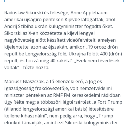
Radoslaw Sikorski és felesége, Anne Applebaum
amerikai újságíró pénteken Kijevbe látogattak, ahol
Andrij Szibiha ukrán külügyminiszter fogadta őket.
Sikorski az X-en közzétette a kijevi lengyel
nagykövetség előtt készített videófelvételt, amelyen
kijelentette: azon az éjszakán, amikor „19 orosz drón
repült be Lengyelország fölé, Ukrajna fölött 400 (drón)
repült, és hozzá még 40 rakéta”. „Ezek nem tévedések
voltak” - fűzte hozzá.
Mariusz Blaszczak, a fő ellenzéki erő, a Jog és
Igazságosság frakcióvezetője, volt nemzetvédelmi
miniszter pénteken az RMF FM kereskedelmi rádióban
úgy ítélte meg: a többszöri légtérsértést „a Fort Trump
(állandó lengyelországi amerikai bázis) létesítésére
kellene kihasználni”, nem pedig arra, hogy „Trump
elnököt támadják, amint ezt Sikorski külügyminiszter