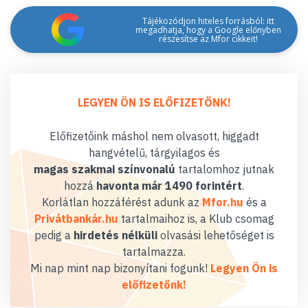
Tájékozódjon hiteles forrásból: itt
megadhatja, hogy a Google előnyben
részesítse az Mfor cikkeit!
LEGYEN ÖN IS ELŐFIZETŐNK!
Előfizetőink máshol nem olvasott, higgadt
hangvételű, tárgyilagos és
magas szakmai színvonalú
tartalomhoz jutnak
hozzá
havonta már 1490 forintért
.
Korlátlan hozzáférést adunk az
Mfor.hu
és a
Privátbankár.hu
tartalmaihoz is, a Klub csomag
pedig a
hirdetés nélküli
olvasási lehetőséget is
tartalmazza.
Mi nap mint nap bizonyítani fogunk!
Legyen Ön is
előfizetőnk!