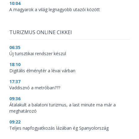
10:04
A magyarok a világ legnagyobb utazói között
TURIZMUS ONLINE CIKKEI
06:35
Új turisztikai rendszer készül
18:10
Digitális élménytér a lévai várban
17:37
Vaddisznó a metróban???
09:36
Átalakult a balatoni turizmus, a last minute ma már a
meghatározó
09:22
Teljes napfogyatkozás lázában ég Spanyolország