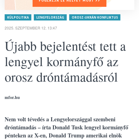
FOGLALJA LE HELYÉT MOST >>
KÜLPOLITIKA
LENGYELORSZÁG
OROSZ-UKRÁN KONFLIKTUS
2025. SZEPTEMBER 12. 13:47
Újabb bejelentést tett a
lengyel kormányfő az
orosz dróntámadásról
mfor.hu
Nem volt tévedés a Lengyelországgal szembeni
dróntámadás – írta Donald Tusk lengyel kormányfő
pénteken az X-en, Donald Trump amerikai elnök