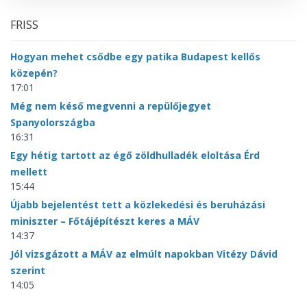
FRISS
Hogyan mehet csődbe egy patika Budapest kellős
közepén?
17:01
Még nem késő megvenni a repülőjegyet
Spanyolországba
16:31
Egy hétig tartott az égő zöldhulladék eloltása Érd
mellett
15:44
Újabb bejelentést tett a közlekedési és beruházási
miniszter – Főtájépítészt keres a MÁV
14:37
Jól vizsgázott a MÁV az elmúlt napokban Vitézy Dávid
szerint
14:05