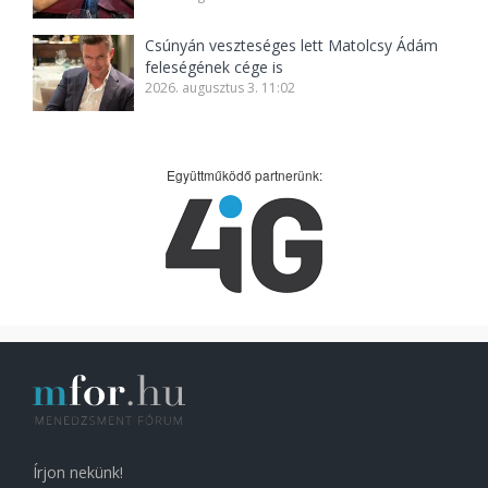
Csúnyán veszteséges lett Matolcsy Ádám
feleségének cége is
2026. augusztus 3. 11:02
Együttműködő partnerünk:
Írjon nekünk!