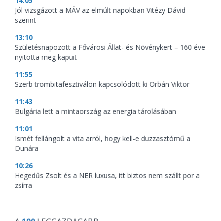
14:05
Jól vizsgázott a MÁV az elmúlt napokban Vitézy Dávid
szerint
13:10
Születésnapozott a Fővárosi Állat- és Növénykert – 160 éve
nyitotta meg kapuit
11:55
Szerb trombitafesztiválon kapcsolódott ki Orbán Viktor
11:43
Bulgária lett a mintaország az energia tárolásában
11:01
Ismét fellángolt a vita arról, hogy kell-e duzzasztómű a
Dunára
10:26
Hegedűs Zsolt és a NER luxusa, itt biztos nem szállt por a
zsírra