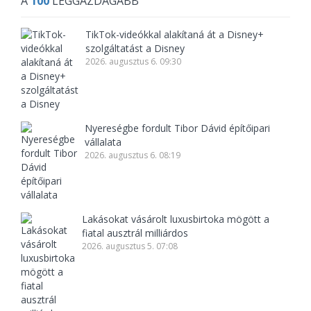
A
100
LEGGAZDAGABB
TikTok-videókkal alakítaná át a Disney+
szolgáltatást a Disney
2026. augusztus 6. 09:30
Nyereségbe fordult Tibor Dávid építőipari
vállalata
2026. augusztus 6. 08:19
Lakásokat vásárolt luxusbirtoka mögött a
fiatal ausztrál milliárdos
2026. augusztus 5. 07:08