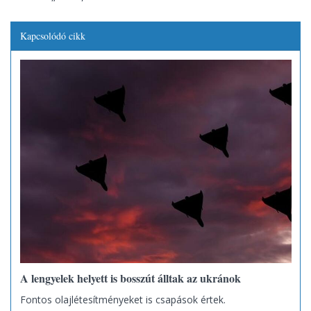
Kapcsolódó cikk
A lengyelek helyett is bosszút álltak az ukránok
Fontos olajlétesítményeket is csapások értek.