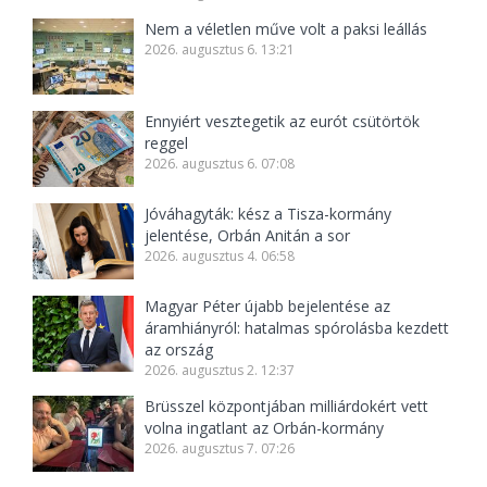
Nem a véletlen műve volt a paksi leállás
2026. augusztus 6. 13:21
Ennyiért vesztegetik az eurót csütörtök
reggel
2026. augusztus 6. 07:08
Jóváhagyták: kész a Tisza-kormány
jelentése, Orbán Anitán a sor
2026. augusztus 4. 06:58
Magyar Péter újabb bejelentése az
áramhiányról: hatalmas spórolásba kezdett
az ország
2026. augusztus 2. 12:37
Brüsszel központjában milliárdokért vett
volna ingatlant az Orbán-kormány
2026. augusztus 7. 07:26