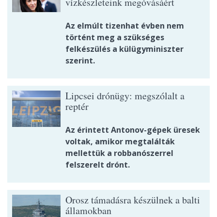
vízkészleteink megóvásáért
Az elmúlt tizenhat évben nem
történt meg a szükséges
felkészülés a külügyminiszter
szerint.
Lipcsei drónügy: megszólalt a
reptér
Az érintett Antonov-gépek üresek
voltak, amikor megtalálták
mellettük a robbanószerrel
felszerelt drónt.
Orosz támadásra készülnek a balti
államokban