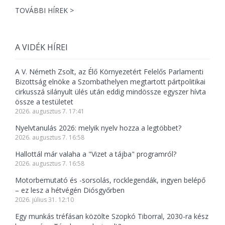
TOVÁBBI HÍREK >
A VIDÉK HÍREI
A V. Németh Zsolt, az Élő Környezetért Felelős Parlamenti
Bizottság elnöke a Szombathelyen megtartott pártpolitikai
cirkusszá silányult ülés után eddig mindössze egyszer hívta
össze a testületet
2026. augusztus 7. 17:41
Nyelvtanulás 2026: melyik nyelv hozza a legtöbbet?
2026. augusztus 7. 16:58
Hallottál már valaha a "Vizet a tájba" programról?
2026. augusztus 7. 16:58
Motorbemutató és -sorsolás, rocklegendák, ingyen belépő
– ez lesz a hétvégén Diósgyőrben
2026. július 31. 12:10
Egy munkás tréfásan közölte Szopkó Tiborral, 2030-ra kész