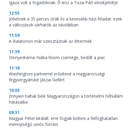
Igaza volt a fogadóknak: Ő lesz a Tisza Párt elnökjelöltje
12:55
Jöhetnek a 35 perces órák és a kevesebb házi feladat: ezek
a változások várhatók az iskolákban
11:59
A Balatonon már sziesztáznak az éttermek
11:39
Dinnyedráma: hiába finom csemege, bedőlt a piac
11:18
Washingtoni partnerrel erősítené a magyarországi
fegyvergyártást Jászai Gellért
10:03
Ennyien haltak bele Magyarországon a történelmi hőhullám
hatásaiba
09:31
Magyar Péter kitálalt: erre fogják költeni a felfoghatatlan
mennyiségű uniós forrást