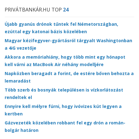
PRIVÁTBANKÁR.HU TOP
24
Újabb gyanús drónok tűntek fel Németországban,
ezúttal egy katonai bázis közelében
Magyar kézifegyver-gyártásról tárgyalt Washingtonban
a 4iG vezetője
Akkora a memóriahiány, hogy több mint egy hónapot
kell várni az MacBook Air néhány modelljére
Napközben beragadt a forint, de estére bőven behozta a
lemaradást
Több szerb és bosnyák településen is vízkorlátozást
rendeltek el
Ennyire kell mélyre fúrni, hogy ivóvizes kút legyen a
kertben
Gázvezeték közelében robbant fel egy drón a román-
bolgár határon