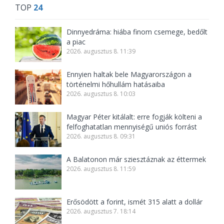
TOP
24
Dinnyedráma: hiába finom csemege, bedőlt
a piac
2026. augusztus 8. 11:39
Ennyien haltak bele Magyarországon a
történelmi hőhullám hatásaiba
2026. augusztus 8. 10:03
Magyar Péter kitálalt: erre fogják költeni a
felfoghatatlan mennyiségű uniós forrást
2026. augusztus 8. 09:31
A Balatonon már sziesztáznak az éttermek
2026. augusztus 8. 11:59
Erősödött a forint, ismét 315 alatt a dollár
2026. augusztus 7. 18:14