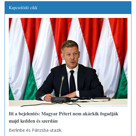
Kapcsolódó cikk
Itt a bejelentés: Magyar Pétert nem akárkik fogadják
majd kedden és szerdán
Berlinbe és Párizsba utazik.