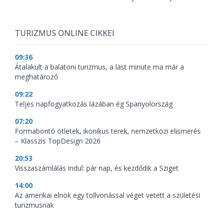
TURIZMUS ONLINE CIKKEI
09:36
Átalakult a balatoni turizmus, a last minute ma már a
meghatározó
09:22
Teljes napfogyatkozás lázában ég Spanyolország
07:20
Formabontó ötletek, ikonikus terek, nemzetközi elismerés
– Klasszis TopDesign 2026
20:53
Visszaszámlálás indul: pár nap, és kezdődik a Sziget
14:00
Az amerikai elnök egy tollvonással véget vetett a születési
turizmusnak