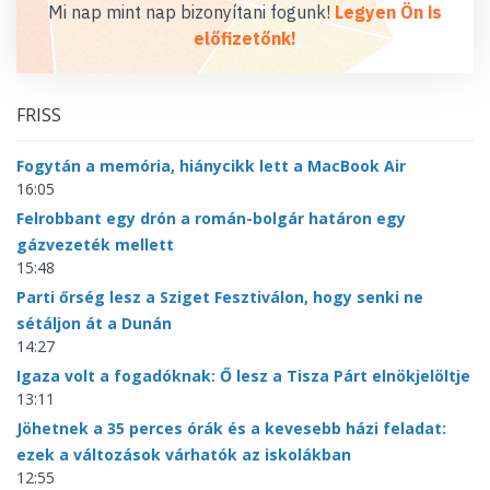
Mi nap mint nap bizonyítani fogunk!
Legyen Ön is
előfizetőnk!
FRISS
Fogytán a memória, hiánycikk lett a MacBook Air
16:05
Felrobbant egy drón a román-bolgár határon egy
gázvezeték mellett
15:48
Parti őrség lesz a Sziget Fesztiválon, hogy senki ne
sétáljon át a Dunán
14:27
Igaza volt a fogadóknak: Ő lesz a Tisza Párt elnökjelöltje
13:11
Jöhetnek a 35 perces órák és a kevesebb házi feladat:
ezek a változások várhatók az iskolákban
12:55