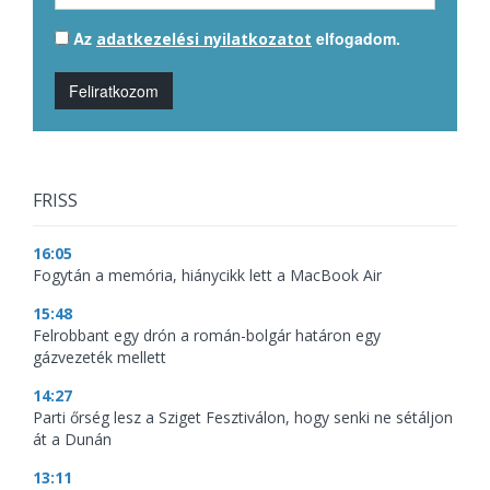
Az
elfogadom.
adatkezelési nyilatkozatot
Feliratkozom
FRISS
16:05
Fogytán a memória, hiánycikk lett a MacBook Air
15:48
Felrobbant egy drón a román-bolgár határon egy
gázvezeték mellett
14:27
Parti őrség lesz a Sziget Fesztiválon, hogy senki ne sétáljon
át a Dunán
13:11