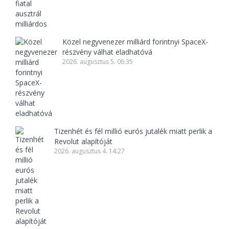
Közel negyvenezer milliárd forintnyi SpaceX-
részvény válhat eladhatóvá
2026. augusztus 5. 06:35
Tizenhét és fél millió eurós jutalék miatt perlik a
Revolut alapítóját
2026. augusztus 4. 14:27