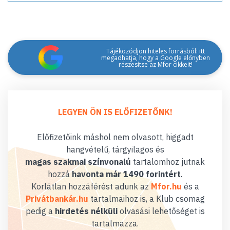
Tájékozódjon hiteles forrásból: itt
megadhatja, hogy a Google előnyben
részesítse az Mfor cikkeit!
LEGYEN ÖN IS ELŐFIZETŐNK!
Előfizetőink máshol nem olvasott, higgadt
hangvételű, tárgyilagos és
magas szakmai színvonalú
tartalomhoz jutnak
hozzá
havonta már 1490 forintért
.
Korlátlan hozzáférést adunk az
Mfor.hu
és a
Privátbankár.hu
tartalmaihoz is, a Klub csomag
pedig a
hirdetés nélküli
olvasási lehetőséget is
tartalmazza.