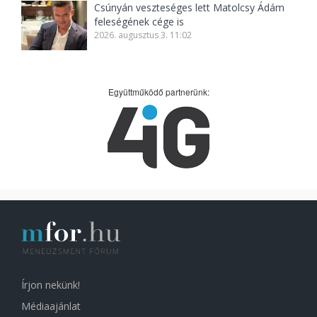
Csúnyán veszteséges lett Matolcsy Ádám
feleségének cége is
2026. augusztus 3. 11:02
Együttműködő partnerünk:
Írjon nekünk!
Médiaajánlat