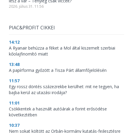
lesz a vár – Tényleg csak viccelt?
2026. július 31. 11:56
PIAC&PROFIT CIKKEI
14:12
A Ryanair behúzza a féket a Mol által kiszemelt szerbiai
kőolajfinomító miatt
13:48
A papírforma győzött a Tisza Párt államfőjelölésén
11:57
Egy rossz döntés százezrekbe kerülhet: mit ne tegyen, ha
bajba kerül az utazási irodája?
11:01
Csökkentek a használt autóárak a forint erősödése
következtében
10:37
Nem sokat költött az Orbán-kormány kutatás-fejlesztésre