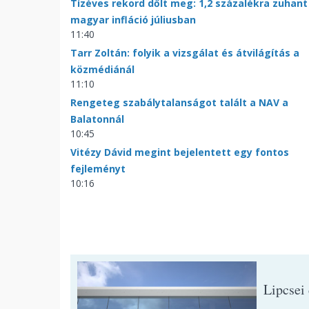
Tízéves rekord dőlt meg: 1,2 százalékra zuhant
magyar infláció júliusban
11:40
Tarr Zoltán: folyik a vizsgálat és átvilágítás a
közmédiánál
11:10
Rengeteg szabálytalanságot talált a NAV a
Balatonnál
10:45
Vitézy Dávid megint bejelentett egy fontos
fejleményt
10:16
Lipcsei