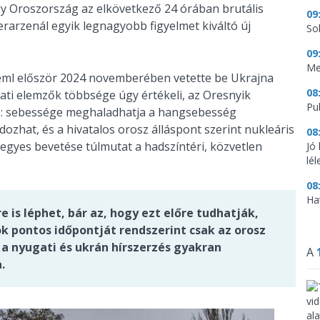
gy Oroszország az elkövetkező 24 órában brutális
09
rarzenál egyik legnagyobb figyelmet kiváltó új
So
09
Me
reml először 2024 novemberében vetette be Ukrajna
08
gati elemzők többsége úgy értékeli, az Oresnyik
Pu
köz: sebessége meghaladhatja a hangsebesség
dozhat, és a hivatalos orosz álláspont szerint nukleáris
08
 egyes bevetése túlmutat a hadszíntéri, közvetlen
Jó
lé
08
Ha
 is léphet, bár az, hogy ezt előre tudhatják,
 pontos időpontját rendszerint csak az orosz
 a nyugati és ukrán hírszerzés gyakran
A
.