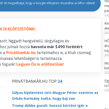
Ho
l: itt megadhatja, hogy a Google előnyben részesítse az Mfor cikkeit!
me
pa
202
Kí
al
N IS ELŐFIZETŐNK!
202
ott, higgadt hangvételű, tárgyilagos és
HŐ
ár
hoz jutnak hozzá
havonta már 1490 forintért
.
na
s a
Privátbankár.hu
tartalmaihoz is, a Klub csomag
202
lvasási lehetőséget is tartalmazza.
Mo
i fogunk!
Legyen Ön is előfizetőnk!
be
202
Eg
PRIVÁTBANKÁR.HU TOP
24
ra 
202
Súlyos kijelentést tett Magyar Péter: szerinte az
Orbán-kormány tudta, hogy baj van
Trump dühbe gurult: hosszú börtönt ígér a