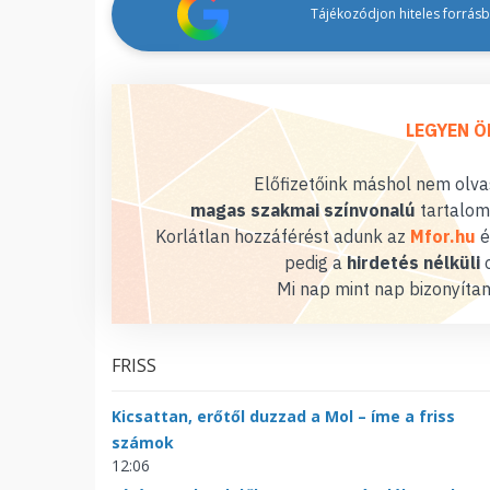
Tájékozódjon hiteles forrásbó
LEGYEN Ö
Előfizetőink máshol nem olvas
magas szakmai színvonalú
tartalom
Korlátlan hozzáférést adunk az
Mfor.hu
é
pedig a
hirdetés nélküli
o
Mi nap mint nap bizonyítan
FRISS
Kicsattan, erőtől duzzad a Mol – íme a friss
számok
12:06