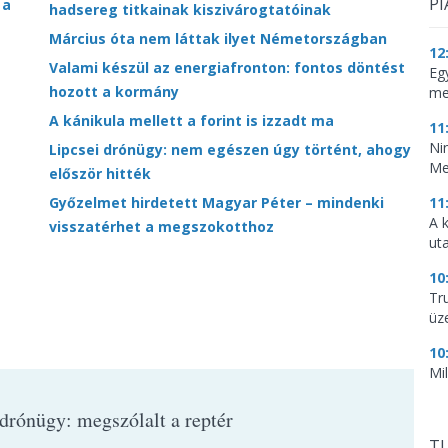
PI
 a
hadsereg titkainak kiszivárogtatóinak
Március óta nem láttak ilyet Németországban
12
Valami készül az energiafronton: fontos döntést
Eg
hozott a kormány
me
A kánikula mellett a forint is izzadt ma
11
Ni
Lipcsei drónügy: nem egészen úgy történt, ahogy
Me
először hitték
Győzelmet hirdetett Magyar Péter – mindenki
11
A 
visszatérhet a megszokotthoz
ut
10
Tr
üz
10
Mi
 drónügy: megszólalt a reptér
TU