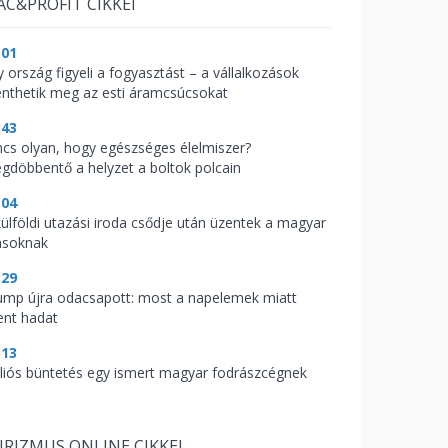
AC&PROFIT CIKKEI
:01
y ország figyeli a fogyasztást – a vállalkozások
nthetik meg az esti áramcsúcsokat
:43
ncs olyan, hogy egészséges élelmiszer?
gdöbbentő a helyzet a boltok polcain
:04
külföldi utazási iroda csődje után üzentek a magyar
asoknak
:29
ump újra odacsapott: most a napelemek miatt
ent hadat
:13
lliós büntetés egy ismert magyar fodrászcégnek
RIZMUS ONLINE CIKKEI