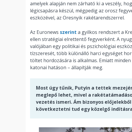
amelyek alapján nem zárható ki a veszély, ho
légicsapásra készül, mégpedig az orosz fegyve
eszközével, az Oresnyik rakétarendszerrel.
Az Euronews
szerint
a gyilkos rendszert a K
ellen stratégiai elrettentő fegyverként. A nyu
valójában egy politikai és pszichológiai esz
tízszeresét, több különálló harci egységet hor
töltet hordozására is alkalmas. Emiatt minden
katonai hatáson – állapítják meg.
Most úgy tűnik, Putyin a tettek mezejére
meglepő lehet, mivel a rakétatámadások
vezetés ismeri. Ám bizonyos előjelekből
következtetni tud egy közelgő indításra