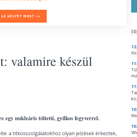
 LE HELYÉT MOST >>
FR
12
Ki
t: valamire készül
11
Tí
ma
11
Tar
kö
10
Re
e egy nukleáris töltetű, gyilkos fegyverrel.
10
Vi
te: a titkosszolgálatokhoz olyan jelzések érkeztek,