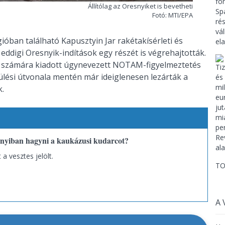
Állítólag az Oresnyiket is bevetheti
Fotó: MTI/EPA
ióban található Kapusztyin Jar rakétakísérleti és
ddigi Oresnyik-indítások egy részét is végrehajtották.
s számára kiadott úgynevezett NOTAM-figyelmeztetés
epülési útvonala mentén már ideiglenesen lezárták a
k.
nyiban hagyni a kaukázusi kudarcot?
a vesztes jelölt.
TO
A 