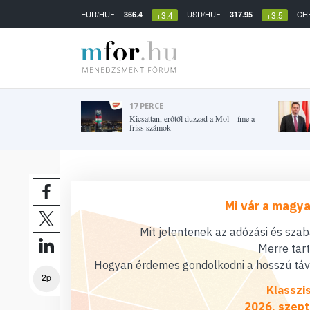
EUR/HUF
USD/HUF
CH
366.4
317.95
+3.4
+3.5
17 PERCE
Kicsattan, erőtől duzzad a Mol – íme a
friss számok
Mi vár a magya
Mit jelentenek az adózási és sza
Merre tar
Hogyan érdemes gondolkodni a hosszú távú
2p
Klasszi
2026. szept