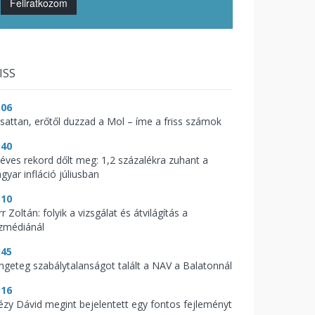
Feliratkozom
ISS
:06
csattan, erőtől duzzad a Mol – íme a friss számok
:40
zéves rekord dőlt meg: 1,2 százalékra zuhant a
gyar infláció júliusban
:10
r Zoltán: folyik a vizsgálat és átvilágítás a
zmédiánál
:45
ngeteg szabálytalanságot talált a NAV a Balatonnál
:16
tézy Dávid megint bejelentett egy fontos fejleményt