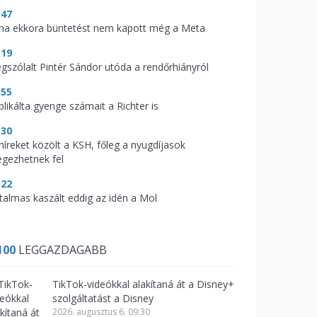
:47
ha ekkora büntetést nem kapott még a Meta
:19
gszólalt Pintér Sándor utóda a rendőrhiányról
:55
blikálta gyenge számait a Richter is
:30
 híreket közölt a KSH, főleg a nyugdíjasok
legezhetnek fel
:22
talmas kaszált eddig az idén a Mol
100
LEGGAZDAGABB
TikTok-videókkal alakítaná át a Disney+
szolgáltatást a Disney
2026. augusztus 6. 09:30