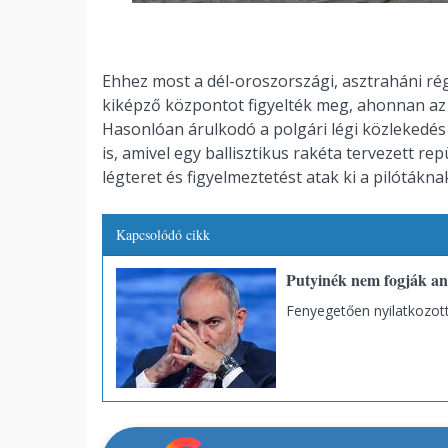
Ehhez most a dél-oroszországi, asztraháni rég
kiképző központot figyelték meg, ahonnan az e
Hasonlóan árulkodó a polgári légi közlekedé
is, amivel egy ballisztikus rakéta tervezett r
légteret és figyelmeztetést atak ki a pilótákna
Kapcsolódó cikk
Putyinék nem fogják an
Fenyegetően nyilatkozott 