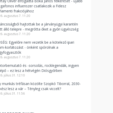
rtay Olivér elfogadta Bóka János felkérését - újabb
gafonos influenszer csatlakozik a Fidesz
rlamenti frakciójához
6. augusztus 7. 11:20
váncsiságból hajtottak be a járványügyi karantén
att álló telepre - megrótta őket a győri ügyészség
6. augusztus 7. 11:20
SÉG: Egyelőre nem vezetik be a kötelező ipari
am-korlátozást - önként spórolnak a
gyfogyasztók
6. augusztus 7. 11:20
torbemutató és -sorsolás, rocklegendák, ingyen
lépő – ez lesz a hétvégén Diósgyőrben
6. július 31. 12:10
y munkás tréfásan közölte Szopkó Tiborral, 2030-
kész lesz a vár – Tényleg csak viccelt?
6. július 31. 11:56