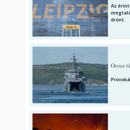
Az érin
megtalá
drónt.
Orosz t
Provoká