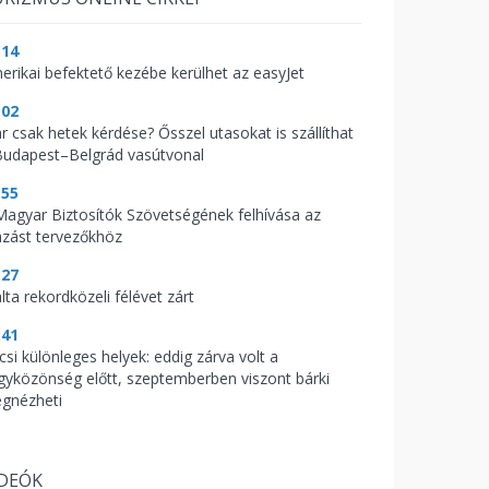
:14
erikai befektető kezébe kerülhet az easyJet
:02
r csak hetek kérdése? Ősszel utasokat is szállíthat
Budapest–Belgrád vasútvonal
:55
Magyar Biztosítók Szövetségének felhívása az
azást tervezőkhöz
:27
lta rekordközeli félévet zárt
:41
csi különleges helyek: eddig zárva volt a
gyközönség előtt, szeptemberben viszont bárki
gnézheti
IDEÓK