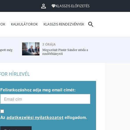
KLASSZIS ELŐFIZETÉS
TOK
KALKULÁTOROK
KLASSZIS RENDEZVÉNYEK
3 ÓRÁJA
apott még
Megszólalt Pintér Sándor utóda a
rendőrhiányról
OR HÍRLEVÉL
Feliratkozáshoz adja meg email címét:
Az
elfogadom.
adatkezelési nyilatkozatot