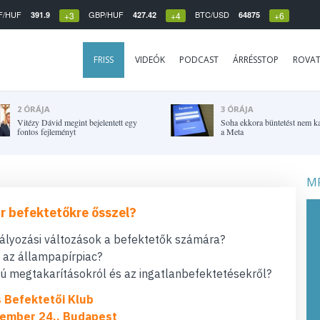
F/HUF
GBP/HUF
BTC/USD
391.9
427.42
64875
+3
+4
+6
FRISS
VIDEÓK
PODCAST
ÁRRÉSSTOP
ROVA
2 ÓRÁJA
3 ÓRÁJA
Vitézy Dávid megint bejelentett egy
Soha ekkora büntetést nem k
fontos fejleményt
a Meta
MF
r befektetőkre ősszel?
bályozási változások a befektetők számára?
t az állampapírpiac?
 megtakarításokról és az ingatlanbefektetésekről?
s Befektetői Klub
ember 24., Budapest