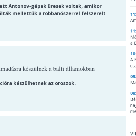
tett Antonov-gépek üresek voltak, amikor
lták mellettük a robbanószerrel felszerelt
11
Am
11
Má
a 
10
A 
ut
ámadásra készülnek a balti államokban
09
Má
cióra készülhetnek az oroszok.
08
Bé
na
me
V