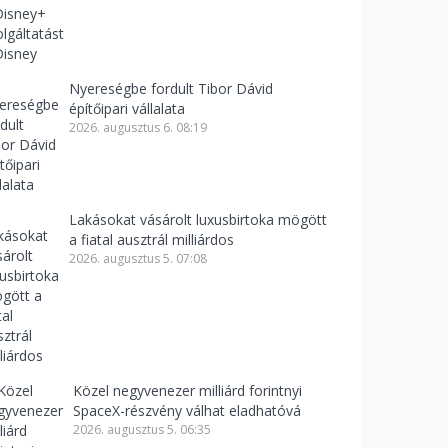
Nyereségbe fordult Tibor Dávid
építőipari vállalata
2026. augusztus 6. 08:19
Lakásokat vásárolt luxusbirtoka mögött
a fiatal ausztrál milliárdos
2026. augusztus 5. 07:08
Közel negyvenezer milliárd forintnyi
SpaceX-részvény válhat eladhatóvá
2026. augusztus 5. 06:35