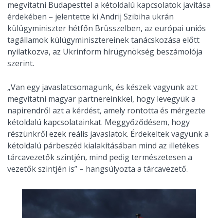
megvitatni Budapesttel a kétoldalú kapcsolatok javítása
érdekében – jelentette ki Andrij Szibiha ukrán
külügyminiszter hétfőn Brüsszelben, az európai uniós
tagállamok külügyminisztereinek tanácskozása előtt
nyilatkozva, az Ukrinform hírügynökség beszámolója
szerint.
„Van egy javaslatcsomagunk, és készek vagyunk azt
megvitatni magyar partnereinkkel, hogy levegyük a
napirendről azt a kérdést, amely rontotta és mérgezte
kétoldalú kapcsolatainkat. Meggyőződésem, hogy
részünkről ezek reális javaslatok. Érdekeltek vagyunk a
kétoldalú párbeszéd kialakításában mind az illetékes
tárcavezetők szintjén, mind pedig természetesen a
vezetők szintjén is” – hangsúlyozta a tárcavezető.