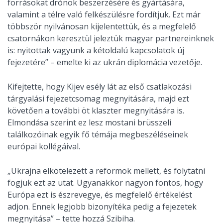
forrásokat drónok beszerzésére és gyártására,
valamint a télre való felkészülésre fordítjuk. Ezt már
többször nyilvánosan kijelentettük, és a megfelelő
csatornákon keresztül jeleztük magyar partnereinknek
is: nyitottak vagyunk a kétoldalú kapcsolatok új
fejezetére” – emelte ki az ukrán diplomácia vezetője.
Kifejtette, hogy Kijev esély lát az első csatlakozási
tárgyalási fejezetcsomag megnyitására, majd ezt
követően a további öt klaszter megnyitására is.
Elmondása szerint ez lesz mostani brüsszeli
találkozóinak egyik fő témája megbeszéléseinek
európai kollégáival.
„Ukrajna elkötelezett a reformok mellett, és folytatni
fogjuk ezt az utat. Ugyanakkor nagyon fontos, hogy
Európa ezt is észrevegye, és megfelelő értékelést
adjon. Ennek legjobb bizonyítéka pedig a fejezetek
megnyitása” – tette hozzá Szibiha.