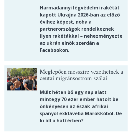
Harmadannyi légvédelmi rakétát
kapott Ukrajna 2026-ban az előző
évihez képest, noha a
partnerországok rendelkeznek
ilyen rakétákkal – nehezményezte
az ukrán elnök szerdán a
Facebookon.
Meglepően messzire vezethetnek a
ceutai migránsostrom szálai
Múlt héten bő egy nap alatt
mintegy 70 ezer ember hatolt be
önkényesen az észak-afrikai
spanyol exklávéba Marokkóból. De
ki áll a háttérben?