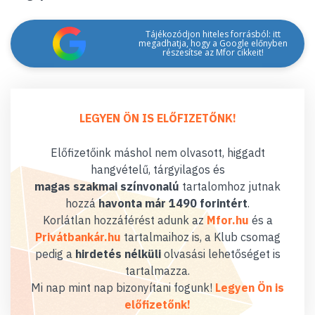
Tájékozódjon hiteles forrásból: itt
megadhatja, hogy a Google előnyben
részesítse az Mfor cikkeit!
LEGYEN ÖN IS ELŐFIZETŐNK!
Előfizetőink máshol nem olvasott, higgadt
hangvételű, tárgyilagos és
magas szakmai színvonalú
tartalomhoz jutnak
hozzá
havonta már 1490 forintért
.
Korlátlan hozzáférést adunk az
Mfor.hu
és a
Privátbankár.hu
tartalmaihoz is, a Klub csomag
pedig a
hirdetés nélküli
olvasási lehetőséget is
tartalmazza.
Mi nap mint nap bizonyítani fogunk!
Legyen Ön is
előfizetőnk!