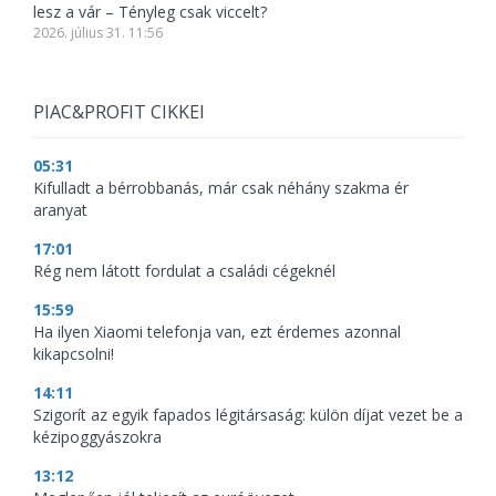
lesz a vár – Tényleg csak viccelt?
2026. július 31. 11:56
PIAC&PROFIT CIKKEI
05:31
Kifulladt a bérrobbanás, már csak néhány szakma ér
aranyat
17:01
Rég nem látott fordulat a családi cégeknél
15:59
Ha ilyen Xiaomi telefonja van, ezt érdemes azonnal
kikapcsolni!
14:11
Szigorít az egyik fapados légitársaság: külön díjat vezet be a
kézipoggyászokra
13:12