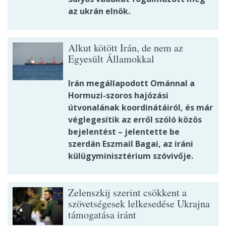
az ukrán elnök.
Alkut kötött Irán, de nem az
Egyesült Államokkal
Irán megállapodott Ománnal a
Hormuzi-szoros hajózási
útvonalának koordinátáiról, és már
véglegesítik az erről szóló közös
bejelentést – jelentette be
szerdán Eszmail Bagai, az iráni
külügyminisztérium szóvivője.
Zelenszkij szerint csökkent a
szövetségesek lelkesedése Ukrajna
támogatása iránt