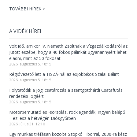
TOVÁBBI HÍREK >
A VIDÉK HÍREI
Volt idő, amikor V. Németh Zsoltnak a vízgazdálkodásról az
jutott eszébe, hogy a 40 fokos pálinkát ugyanannyiért lehet
eladni, mint az 50 fokosat
2026. augusztus 5. 18:15
Régióvezető lett a TISZÁ-nál az exjobbikos Szalai Bálint
2026. augusztus 5. 18:15
Folytatódik a jogi csatározás a szentgotthárdi Csatafutás
rendezési jogáért
2026. augusztus 5. 18:15
Motorbemutató és -sorsolás, rocklegendák, ingyen belépő
– ez lesz a hétvégén Diósgyőrben
2026. július 31. 12:10
Egy munkás tréfásan közölte Szopkó Tiborral, 2030-ra kész