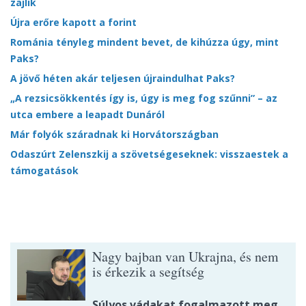
zajlik
Újra erőre kapott a forint
Románia tényleg mindent bevet, de kihúzza úgy, mint
Paks?
A jövő héten akár teljesen újraindulhat Paks?
„A rezsicsökkentés így is, úgy is meg fog szűnni” – az
utca embere a leapadt Dunáról
Már folyók száradnak ki Horvátországban
Odaszúrt Zelenszkij a szövetségeseknek: visszaestek a
támogatások
Nagy bajban van Ukrajna, és nem
is érkezik a segítség
Súlyos vádakat fogalmazott meg