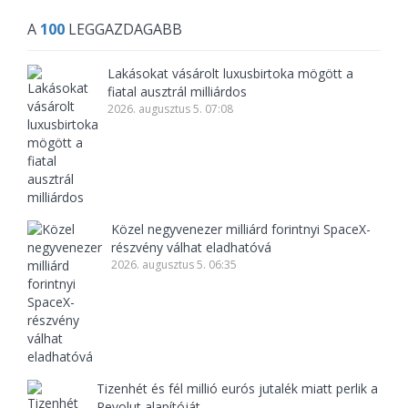
A
100
LEGGAZDAGABB
Lakásokat vásárolt luxusbirtoka mögött a
fiatal ausztrál milliárdos
2026. augusztus 5. 07:08
Közel negyvenezer milliárd forintnyi SpaceX-
részvény válhat eladhatóvá
2026. augusztus 5. 06:35
Tizenhét és fél millió eurós jutalék miatt perlik a
Revolut alapítóját