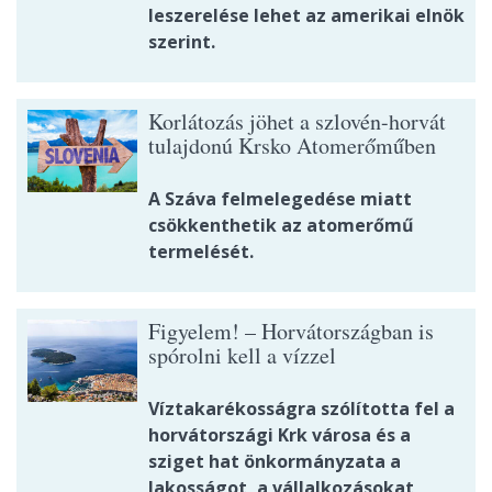
leszerelése lehet az amerikai elnök
szerint.
Korlátozás jöhet a szlovén-horvát
tulajdonú Krsko Atomerőműben
A Száva felmelegedése miatt
csökkenthetik az atomerőmű
termelését.
Figyelem! – Horvátországban is
spórolni kell a vízzel
Víztakarékosságra szólította fel a
horvátországi Krk városa és a
sziget hat önkormányzata a
lakosságot, a vállalkozásokat,