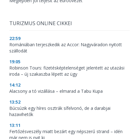
Meglepően jól teljesít az euróövezet
TURIZMUS ONLINE CIKKEI
22:59
Romániában terjeszkedik az Accor: Nagyváradon nyitott
szállodát
19:05
Robinson Tours: fizetésképtelenséget jelentett az utazási
iroda – új szakaszba lépett az ügy
14:12
Alacsony a tó vizállása – elmarad a Tabu Kupa
13:52
Búcsúzik egy híres osztrák sífelvonó, de a darabjai
hazavihetők
13:11
Fertőzésveszély miatt bezárt egy népszerű strand – idén
már nem is nyit ki