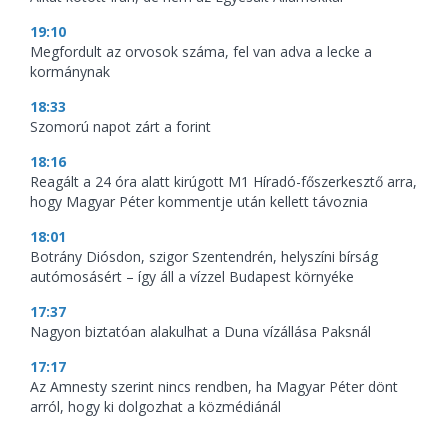
19:10
Megfordult az orvosok száma, fel van adva a lecke a
kormánynak
18:33
Szomorú napot zárt a forint
18:16
Reagált a 24 óra alatt kirúgott M1 Híradó-főszerkesztő arra,
hogy Magyar Péter kommentje után kellett távoznia
18:01
Botrány Diósdon, szigor Szentendrén, helyszíni bírság
autómosásért – így áll a vízzel Budapest környéke
17:37
Nagyon biztatóan alakulhat a Duna vízállása Paksnál
17:17
Az Amnesty szerint nincs rendben, ha Magyar Péter dönt
arról, hogy ki dolgozhat a közmédiánál