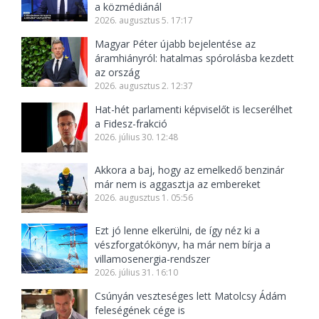
a közmédiánál
2026. augusztus 5. 17:17
Magyar Péter újabb bejelentése az
áramhiányról: hatalmas spórolásba kezdett
az ország
2026. augusztus 2. 12:37
Hat-hét parlamenti képviselőt is lecserélhet
a Fidesz-frakció
2026. július 30. 12:48
Akkora a baj, hogy az emelkedő benzinár
már nem is aggasztja az embereket
2026. augusztus 1. 05:56
Ezt jó lenne elkerülni, de így néz ki a
vészforgatókönyv, ha már nem bírja a
villamosenergia-rendszer
2026. július 31. 16:10
Csúnyán veszteséges lett Matolcsy Ádám
feleségének cége is