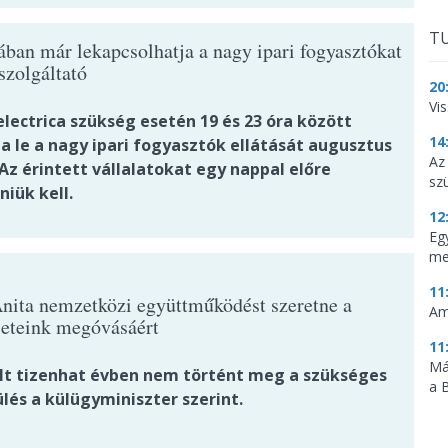
TU
ban már lekapcsolhatja a nagy ipari fogyasztókat
szolgáltató
20
Vi
lectrica szükség esetén 19 és 23 óra között
14
ja le a nagy ipari fogyasztók ellátását augusztus
Az
Az érintett vállalatokat egy nappal előre
sz
niük kell.
12
Eg
me
11
nita nemzetközi együttműködést szeretne a
Am
leteink megóvásáért
11
Má
lt tizenhat évben nem történt meg a szükséges
a 
lés a külügyminiszter szerint.