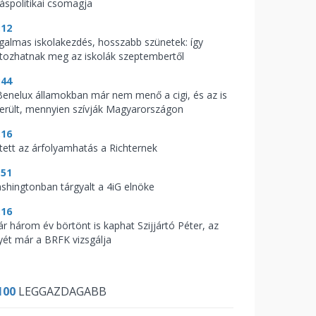
káspolitikai csomagja
:12
galmas iskolakezdés, hosszabb szünetek: így
ltozhatnak meg az iskolák szeptembertől
:44
Benelux államokban már nem menő a cigi, és az is
derült, mennyien szívják Magyarországon
:16
tett az árfolyamhatás a Richternek
:51
shingtonban tárgyalt a 4iG elnöke
:16
ár három év börtönt is kaphat Szijjártó Péter, az
yét már a BRFK vizsgálja
100
LEGGAZDAGABB