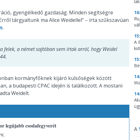
la
igráció, gyengélkedő gazdaság. Minden segítségre
16
Ru
ről tárgyaltunk ma Alice Weidellel” – írta szűkszavúan
vá
n
.
15
A 
ki
 felek, a német sajtóban sem írtak arról, hogy Weidel
44.
15
Be
14
zonban kormányfőknek kijáró külsőségek között
Wa
an, a budapesti CPAC idején is találkozott. A mostani
adta Weidelt.
14
Ak
üg
r legújabb csodafegyverét
A
PK.