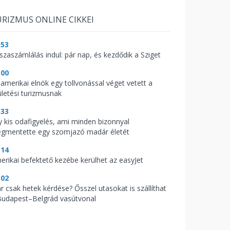
RIZMUS ONLINE CIKKEI
:53
sszaszámlálás indul: pár nap, és kezdődik a Sziget
:00
 amerikai elnök egy tollvonással véget vetett a
ületési turizmusnak
:33
y kis odafigyelés, ami minden bizonnyal
gmentette egy szomjazó madár életét
:14
erikai befektető kezébe kerülhet az easyJet
:02
r csak hetek kérdése? Ősszel utasokat is szállíthat
Budapest–Belgrád vasútvonal