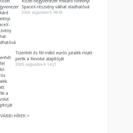
Közel negyvenezer milliárd forintnyi
SpaceX-részvény válhat eladhatóvá
2026. augusztus 5. 06:35
Tizenhét és fél millió eurós jutalék miatt
perlik a Revolut alapítóját
2026. augusztus 4. 14:27
VÁBBI HÍREK >