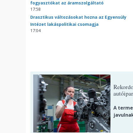
fogyasztókat az áramszolgáltató
17:58
Drasztikus változásokat hozna az Egyensúly
Intézet lakáspolitikai csomagja
17:04
Rekordo
autóipar
A termel
javulnak