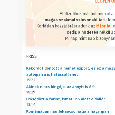
LEGYEN Ö
Előfizetőink máshol nem olvas
magas szakmai színvonalú
tartalom
Korlátlan hozzáférést adunk az
Mfor.hu
é
pedig a
hirdetés nélküli
o
Mi nap mint nap bizonyítan
FRISS
Rekordot döntött a német export, és ez a mag
autóiparra is hatással lehet
19:24
Akinek nincs bingója, az annyit is ér?
18:29
Erősödött a forint, ismét 315 alatt a dollár
18:14
Romániában már lekapcsolhatja a nagy ipari