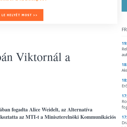
 LE HELYÉT MOST >>
FR
19
Re
án Viktornál a
aut
18
Aki
18
Erő
17
Ro
fo
ban fogadta Alice Weidelt, az Alternatíva
jékoztatta az MTI-t a Miniszterelnöki Kommunikációs
17
Dr