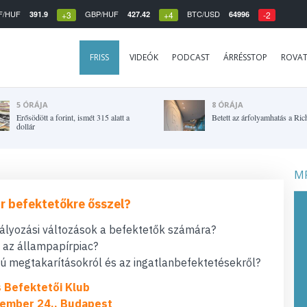
F/HUF
GBP/HUF
BTC/USD
391.9
427.42
64996
+3
+4
-2
FRISS
VIDEÓK
PODCAST
ÁRRÉSSTOP
ROVA
5 ÓRÁJA
8 ÓRÁJA
Erősödött a forint, ismét 315 alatt a
Betett az árfolyamhatás a Ric
dollár
MF
r befektetőkre ősszel?
bályozási változások a befektetők számára?
t az állampapírpiac?
 megtakarításokról és az ingatlanbefektetésekről?
s Befektetői Klub
ember 24., Budapest