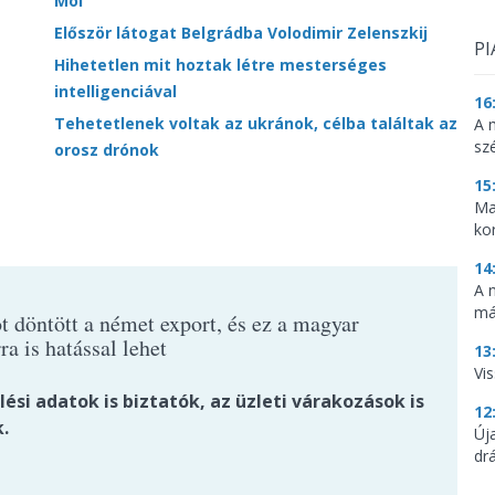
Mol
Először látogat Belgrádba Volodimir Zelenszkij
PI
Hihetetlen mit hoztak létre mesterséges
intelligenciával
16
Tehetetlenek voltak az ukránok, célba találtak az
A 
sz
orosz drónok
15
Ma
ko
14
A 
má
t döntött a német export, és ez a magyar
ra is hatással lehet
13
Vis
ési adatok is biztatók, az üzleti várakozások is
12
.
Új
dr