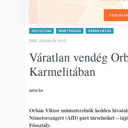
FOGLALJA
KÜLPOLITIKA
NÉMETORSZÁG
ORBÁN VIKTOR
2025. JÚLIUS 29. 16:15
Váratlan vendég Orb
Karmelitában
mfor.hu
Orbán Viktor miniszterelnök kedden hivatalá
Németországért (AfD) párt társelnökét – tá
Főosztály.