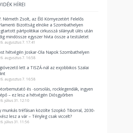
VIDÉK HÍREI
V. Németh Zsolt, az Élő Környezetért Felelős
rlamenti Bizottság elnöke a Szombathelyen
tartott pártpolitikai cirkusszá silányult ülés után
dig mindössze egyszer hívta össze a testületet
6. augusztus 7. 17:41
st hétvégén Joskar-Ola Napok Szombathelyen
6. augusztus 7. 16:58
gióvezető lett a TISZÁ-nál az exjobbikos Szalai
int
6. augusztus 7. 16:58
torbemutató és -sorsolás, rocklegendák, ingyen
lépő – ez lesz a hétvégén Diósgyőrben
6. július 31. 12:10
y munkás tréfásan közölte Szopkó Tiborral, 2030-
kész lesz a vár – Tényleg csak viccelt?
6. július 31. 11:56