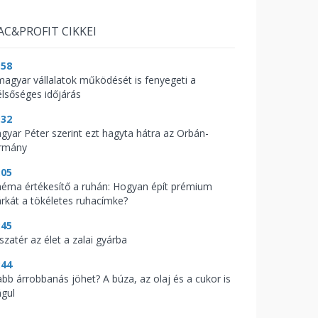
AC&PROFIT CIKKEI
:58
magyar vállalatok működését is fenyegeti a
élsőséges időjárás
:32
gyar Péter szerint ezt hagyta hátra az Orbán-
rmány
:05
néma értékesítő a ruhán: Hogyan épít prémium
rkát a tökéletes ruhacímke?
:45
szatér az élet a zalai gyárba
:44
abb árrobbanás jöhet? A búza, az olaj és a cukor is
águl