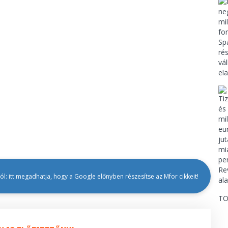
l: itt megadhatja, hogy a Google előnyben részesítse az Mfor cikkeit!
TO