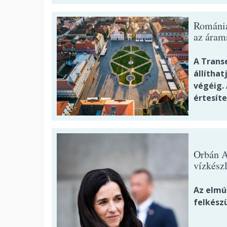
Romániá
az áram
A Transe
állíthat
végéig. 
értesíte
Orbán A
vízkész
Az elmú
felkészü