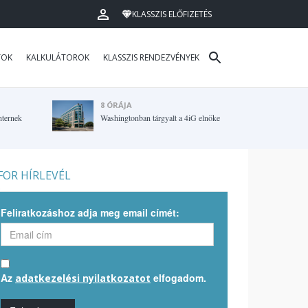
KLASSZIS ELŐFIZETÉS
TOK
KALKULÁTOROK
KLASSZIS RENDEZVÉNYEK
8 ÓRÁJA
hternek
Washingtonban tárgyalt a 4iG elnöke
OR HÍRLEVÉL
Feliratkozáshoz adja meg email címét:
Az
elfogadom.
adatkezelési nyilatkozatot