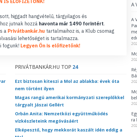
N IS ELŐFIZETŐNK!
A 
ott, higgadt hangvételű, tárgyilagos és
A 
hoz jutnak hozzá
havonta már 1490 forintért
.
Pa
s a
Privátbankár.hu
tartalmaihoz is, a Klub csomag
meg
ed
lvasási lehetőséget is tartalmazza.
202
i fogunk!
Legyen Ön is előfizetőnk!
Mo
202
PRIVÁTBANKÁR.HU TOP
24
Ré
Bál
yar
Ezt biztosan kiteszi a Mol az ablakba: évek óta
202
nem történt ilyen
Mo
Magas rangú amerikai kormányzati szereplőkkel
be
202
tárgyalt Jászai Gellért
Orbán Anita: Nemzetközi együttműködés
Eg
ra 
vízkészleteink megóvásáért
202
Elképesztő, hogy mekkorát kaszált idén eddig a