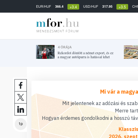
EUR/HUF
USD/HUF
CH
366.4
317.95
+3.4
+3.5
4 ÓRÁJA
Rekordot döntött a német export, és ez
a magyar autóiparra is hatással lehet
Mi vár a magya
Mit jelentenek az adózási és sza
Merre tar
Hogyan érdemes gondolkodni a hosszú távú
1p
Klasszi
2026. szept