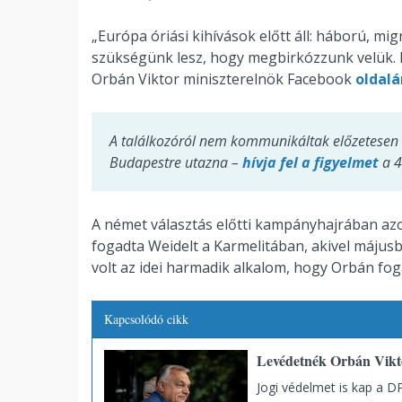
„Európa óriási kihívások előtt áll: háború, m
szükségünk lesz, hogy megbirkózzunk velük. Er
Orbán Viktor miniszterelnök Facebook
oldalá
A találkozóról nem kommunikáltak előzetesen a
Budapestre utazna –
hívja fel a figyelmet
a 4
A német választás előtti kampányhajrában a
fogadta Weidelt a Karmelitában, akivel májusb
volt az idei harmadik alkalom, hogy Orbán fog
Kapcsolódó cikk
Levédetnék Orbán Vikto
Jogi védelmet is kap a D