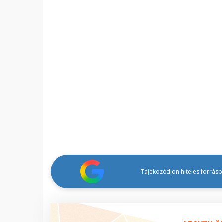
Tájékozódjon hiteles forrásbó