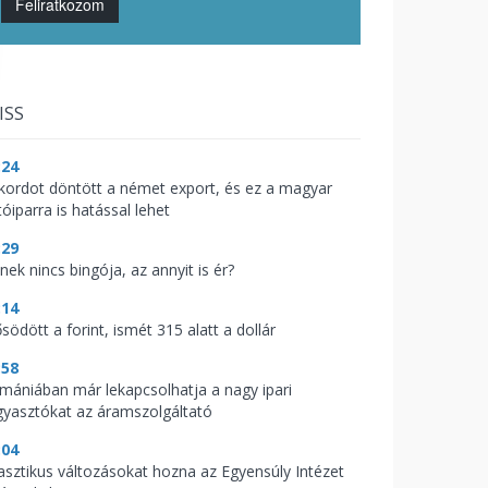
Feliratkozom
ISS
:24
kordot döntött a német export, és ez a magyar
óiparra is hatással lehet
:29
nek nincs bingója, az annyit is ér?
:14
södött a forint, ismét 315 alatt a dollár
:58
mániában már lekapcsolhatja a nagy ipari
gyasztókat az áramszolgáltató
:04
asztikus változásokat hozna az Egyensúly Intézet