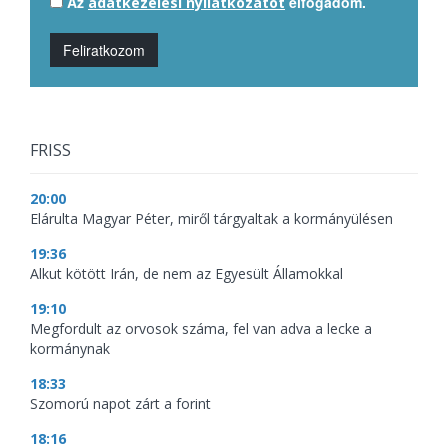
Az
elfogadom.
adatkezelési nyilatkozatot
Feliratkozom
FRISS
20:00
Elárulta Magyar Péter, miről tárgyaltak a kormányülésen
19:36
Alkut kötött Irán, de nem az Egyesült Államokkal
19:10
Megfordult az orvosok száma, fel van adva a lecke a
kormánynak
18:33
Szomorú napot zárt a forint
18:16