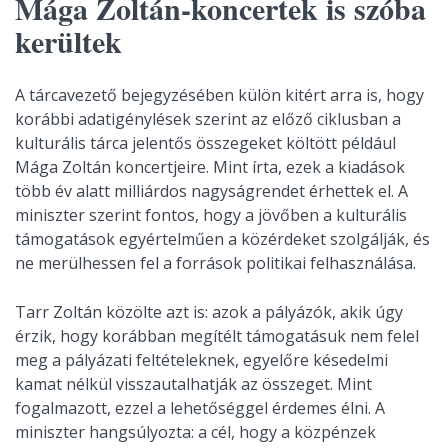
Mága Zoltán-koncertek is szóba
kerültek
A tárcavezető bejegyzésében külön kitért arra is, hogy
korábbi adatigénylések szerint az előző ciklusban a
kulturális tárca jelentős összegeket költött például
Mága Zoltán koncertjeire. Mint írta, ezek a kiadások
több év alatt milliárdos nagyságrendet érhettek el. A
miniszter szerint fontos, hogy a jövőben a kulturális
támogatások egyértelműen a közérdeket szolgálják, és
ne merülhessen fel a források politikai felhasználása.
Tarr Zoltán közölte azt is: azok a pályázók, akik úgy
érzik, hogy korábban megítélt támogatásuk nem felel
meg a pályázati feltételeknek, egyelőre késedelmi
kamat nélkül visszautalhatják az összeget. Mint
fogalmazott, ezzel a lehetőséggel érdemes élni. A
miniszter hangsúlyozta: a cél, hogy a közpénzek