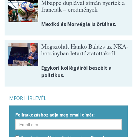
Mbappe duplával simán nyertek a
franciák – eredmények
Mexikó és Norvégia is örülhet.
Megszólalt Hankó Balázs az NKA-
botrányban letartóztatottakról
Egykori kollégáiról beszélt a
politikus.
MFOR HÍRLEVÉL
Feliratkozáshoz adja meg email címét: