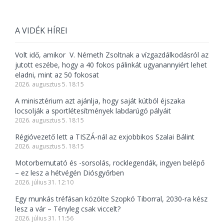
A VIDÉK HÍREI
Volt idő, amikor V. Németh Zsoltnak a vízgazdálkodásról az
jutott eszébe, hogy a 40 fokos pálinkát ugyanannyiért lehet
eladni, mint az 50 fokosat
2026. augusztus 5. 18:15
A minisztérium azt ajánlja, hogy saját kútból éjszaka
locsolják a sportlétesítmények labdarúgó pályáit
2026. augusztus 5. 18:15
Régióvezető lett a TISZÁ-nál az exjobbikos Szalai Bálint
2026. augusztus 5. 18:15
Motorbemutató és -sorsolás, rocklegendák, ingyen belépő
– ez lesz a hétvégén Diósgyőrben
2026. július 31. 12:10
Egy munkás tréfásan közölte Szopkó Tiborral, 2030-ra kész
lesz a vár – Tényleg csak viccelt?
2026. július 31. 11:56