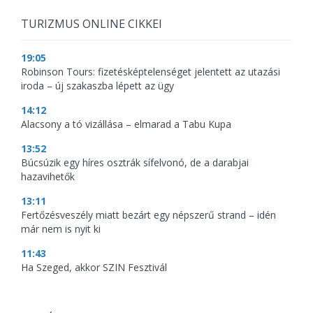
TURIZMUS ONLINE CIKKEI
19:05
Robinson Tours: fizetésképtelenséget jelentett az utazási
iroda – új szakaszba lépett az ügy
14:12
Alacsony a tó vizállása – elmarad a Tabu Kupa
13:52
Búcsúzik egy híres osztrák sífelvonó, de a darabjai
hazavihetők
13:11
Fertőzésveszély miatt bezárt egy népszerű strand – idén
már nem is nyit ki
11:43
Ha Szeged, akkor SZIN Fesztivál