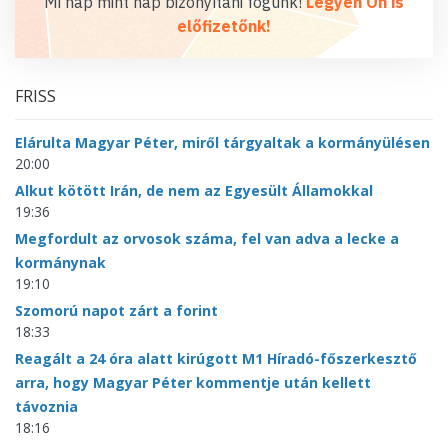
Mi nap mint nap bizonyítani fogunk!
Legyen Ön is
előfizetőnk!
FRISS
Elárulta Magyar Péter, miről tárgyaltak a kormányülésen
20:00
Alkut kötött Irán, de nem az Egyesült Államokkal
19:36
Megfordult az orvosok száma, fel van adva a lecke a
kormánynak
19:10
Szomorú napot zárt a forint
18:33
Reagált a 24 óra alatt kirúgott M1 Híradó-főszerkesztő
arra, hogy Magyar Péter kommentje után kellett
távoznia
18:16