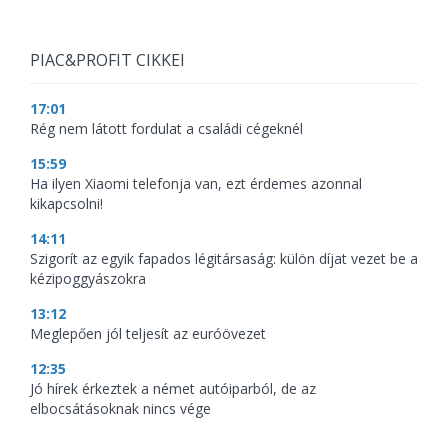
PIAC&PROFIT CIKKEI
17:01
Rég nem látott fordulat a családi cégeknél
15:59
Ha ilyen Xiaomi telefonja van, ezt érdemes azonnal
kikapcsolni!
14:11
Szigorít az egyik fapados légitársaság: külön díjat vezet be a
kézipoggyászokra
13:12
Meglepően jól teljesít az euróövezet
12:35
Jó hírek érkeztek a német autóiparból, de az
elbocsátásoknak nincs vége