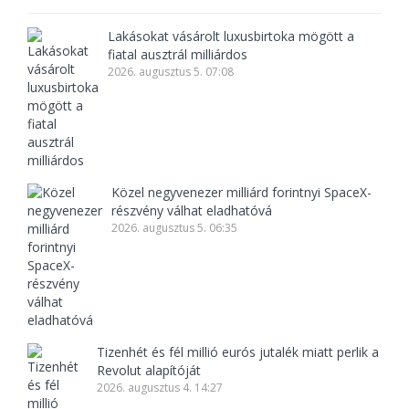
Lakásokat vásárolt luxusbirtoka mögött a
fiatal ausztrál milliárdos
2026. augusztus 5. 07:08
Közel negyvenezer milliárd forintnyi SpaceX-
részvény válhat eladhatóvá
2026. augusztus 5. 06:35
Tizenhét és fél millió eurós jutalék miatt perlik a
Revolut alapítóját
2026. augusztus 4. 14:27