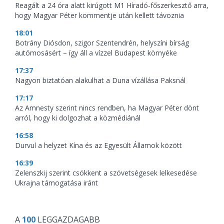
Reagált a 24 óra alatt kirúgott M1 Híradó-főszerkesztő arra,
hogy Magyar Péter kommentje után kellett távoznia
18:01
Botrány Diósdon, szigor Szentendrén, helyszíni bírság
autómosásért – így áll a vízzel Budapest környéke
17:37
Nagyon biztatóan alakulhat a Duna vízállása Paksnál
17:17
Az Amnesty szerint nincs rendben, ha Magyar Péter dönt
arról, hogy ki dolgozhat a közmédiánál
16:58
Durvul a helyzet Kína és az Egyesült Államok között
16:39
Zelenszkij szerint csökkent a szövetségesek lelkesedése
Ukrajna támogatása iránt
A
100
LEGGAZDAGABB