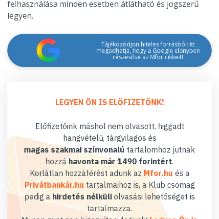
felhasználása minden esetben átlátható és jogszerű
legyen.
Tájékozódjon hiteles forrásból: itt
megadhatja, hogy a Google előnyben
részesítse az Mfor cikkeit!
LEGYEN ÖN IS ELŐFIZETŐNK!
Előfizetőink máshol nem olvasott, higgadt
hangvételű, tárgyilagos és
magas szakmai színvonalú
tartalomhoz jutnak
hozzá
havonta már 1490 forintért
.
Korlátlan hozzáférést adunk az
Mfor.hu
és a
Privátbankár.hu
tartalmaihoz is, a Klub csomag
pedig a
hirdetés nélküli
olvasási lehetőséget is
tartalmazza.