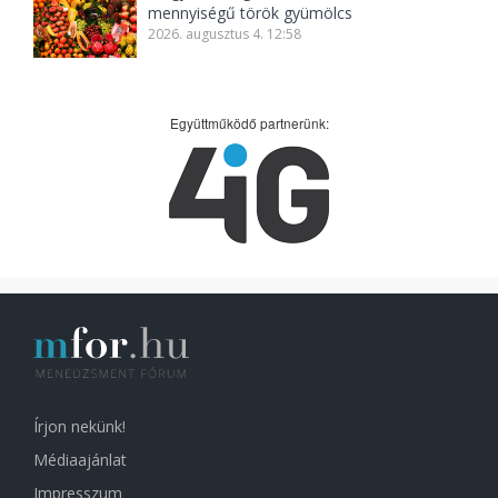
mennyiségű török gyümölcs
2026. augusztus 4. 12:58
Együttműködő partnerünk:
Írjon nekünk!
Médiaajánlat
Impresszum