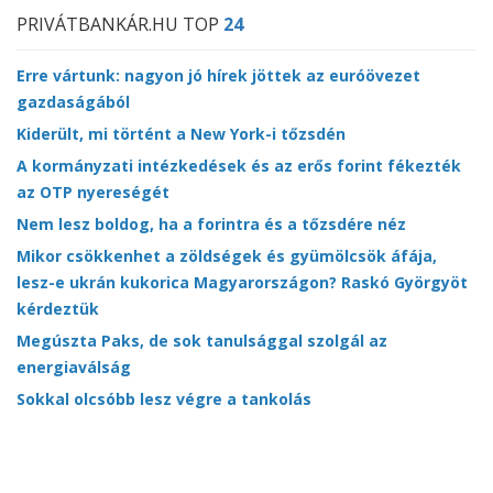
PRIVÁTBANKÁR.HU TOP
24
Erre vártunk: nagyon jó hírek jöttek az euróövezet
gazdaságából
Kiderült, mi történt a New York-i tőzsdén
A kormányzati intézkedések és az erős forint fékezték
az OTP nyereségét
Nem lesz boldog, ha a forintra és a tőzsdére néz
Mikor csökkenhet a zöldségek és gyümölcsök áfája,
lesz-e ukrán kukorica Magyarországon? Raskó Györgyöt
kérdeztük
Megúszta Paks, de sok tanulsággal szolgál az
energiaválság
Sokkal olcsóbb lesz végre a tankolás