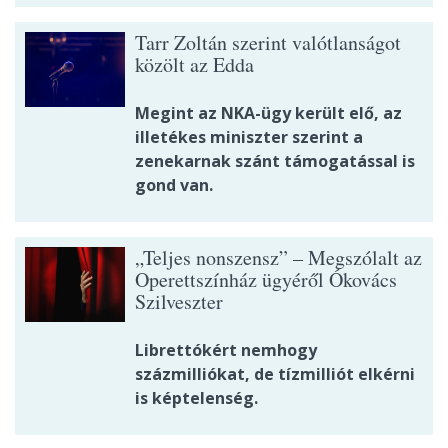
Tarr Zoltán szerint valótlanságot
közölt az Edda
Megint az NKA-ügy került elő, az
illetékes miniszter szerint a
zenekarnak szánt támogatással is
gond van.
„Teljes nonszensz” – Megszólalt az
Operettszínház ügyéről Ókovács
Szilveszter
Librettókért nemhogy
százmilliókat, de tízmilliót elkérni
is képtelenség.