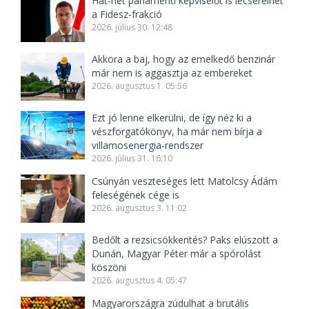
Hat-hét parlamenti képviselőt is lecserélhet
a Fidesz-frakció
2026. július 30. 12:48
Akkora a baj, hogy az emelkedő benzinár
már nem is aggasztja az embereket
2026. augusztus 1. 05:56
Ezt jó lenne elkerülni, de így néz ki a
vészforgatókönyv, ha már nem bírja a
villamosenergia-rendszer
2026. július 31. 16:10
Csúnyán veszteséges lett Matolcsy Ádám
feleségének cége is
2026. augusztus 3. 11:02
Bedőlt a rezsicsökkentés? Paks elúszott a
Dunán, Magyar Péter már a spórolást
köszöni
2026. augusztus 4. 05:47
Magyarországra zúdulhat a brutális