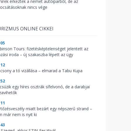
 hírek érkeztek a német autóiparból, de az
bocsátásoknak nincs vége
RIZMUS ONLINE CIKKEI
:05
binson Tours: fizetésképtelenséget jelentett az
azási iroda – új szakaszba lépett az ügy
:12
acsony a tó vizállása – elmarad a Tabu Kupa
:52
csúzik egy híres osztrák sífelvonó, de a darabjai
zavihetők
:11
rtőzésveszély miatt bezárt egy népszerű strand –
n már nem is nyit ki
:43
 Szeged, akkor SZIN Fesztivál