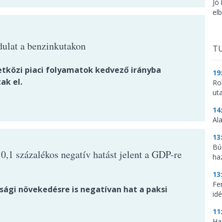
Jó
el
rdulat a benzinkutakon
TU
tközi piaci folyamatok kedvező irányba
19
ak el.
Ro
ut
14
Al
13
Bú
0,1 százalékos negatív hatást jelent a GDP-re
ha
13
Fe
sági növekedésre is negatívan hat a paksi
idé
11
Ha