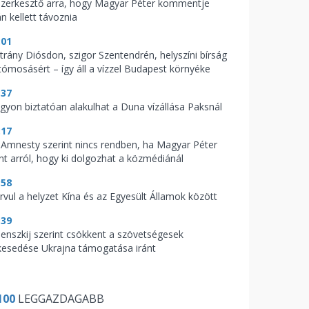
szerkesztő arra, hogy Magyar Péter kommentje
n kellett távoznia
:01
trány Diósdon, szigor Szentendrén, helyszíni bírság
tómosásért – így áll a vízzel Budapest környéke
:37
gyon biztatóan alakulhat a Duna vízállása Paksnál
:17
 Amnesty szerint nincs rendben, ha Magyar Péter
nt arról, hogy ki dolgozhat a közmédiánál
:58
rvul a helyzet Kína és az Egyesült Államok között
:39
lenszkij szerint csökkent a szövetségesek
lkesedése Ukrajna támogatása iránt
100
LEGGAZDAGABB