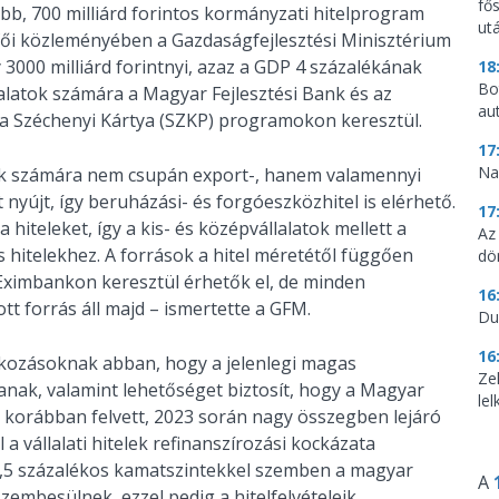
fő
b, 700 milliárd forintos kormányzati hitelprogram
utá
tfői közleményében a Gazdaságfejlesztési Minisztérium
3000 milliárd forintnyi, azaz a GDP 4 százalékának
18
Bo
llalatok számára a Magyar Fejlesztési Bank és az
au
 a Széchenyi Kártya (SZKP) programokon keresztül.
17
Na
ok számára nem csupán export-, hanem valamennyi
t nyújt, így beruházási- és forgóeszközhitel is elérhető.
17
 hiteleket, így a kis- és középvállalatok mellett a
Az
 hitelekhez. A források a hitel méretétől függően
dö
Eximbankon keresztül érhetők el, de minden
16
ott forrás áll majd – ismertette a GFM.
Du
16
alkozásoknak abban, hogy a jelenlegi magas
Ze
nak, valamint lehetőséget biztosít, hogy a Magyar
le
korábban felvett, 2023 során nagy összegben lejáró
 a vállalati hitelek refinanszírozási kockázata
 2,5 százalékos kamatszintekkel szemben a magyar
A
szembesülnek, ezzel pedig a hitelfelvételeik