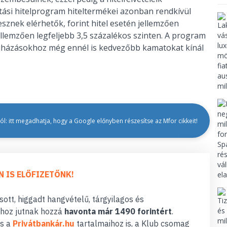
ítási hitelprogram hiteltermékei azonban rendkívül
esznek elérhetők, forint hitel esetén jellemzően
ellemzően legfeljebb 3,5 százalékos szinten. A program
uházásokhoz még ennél is kedvezőbb kamatokat kínál
l: itt megadhatja, hogy a Google előnyben részesítse az Mfor cikkeit!
N IS ELŐFIZETŐNK!
ott, higgadt hangvételű, tárgyilagos és
hoz jutnak hozzá
havonta már 1490 forintért
.
s a
Privátbankár.hu
tartalmaihoz is, a Klub csomag