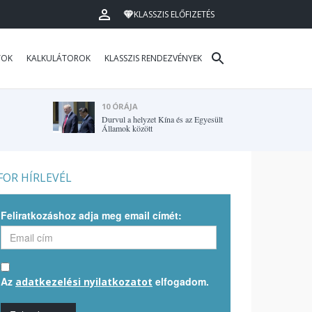
KLASSZIS ELŐFIZETÉS
TOK
KALKULÁTOROK
KLASSZIS RENDEZVÉNYEK
10 ÓRÁJA
Durvul a helyzet Kína és az Egyesült
Államok között
OR HÍRLEVÉL
Feliratkozáshoz adja meg email címét:
Az
elfogadom.
adatkezelési nyilatkozatot