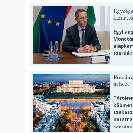
Egysége
kamatcs
Egyhang
Monetári
alapkam
szerdán
Románia 
neheze
Történe
köbméte
szakasz
határná
szerdán