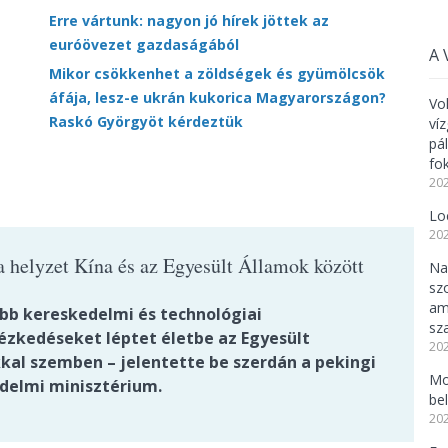
Erre vártunk: nagyon jó hírek jöttek az
euróövezet gazdaságából
A 
Mikor csökkenhet a zöldségek és gyümölcsök
áfája, lesz-e ukrán kukorica Magyarországon?
Vo
Raskó Györgyöt kérdeztük
ví
pá
fo
202
Lo
202
a helyzet Kína és az Egyesült Államok között
Na
sz
am
abb kereskedelmi és technológiai
sz
tézkedéseket léptet életbe az Egyesült
202
kal szemben – jelentette be szerdán a pekingi
Mo
delmi minisztérium.
be
202