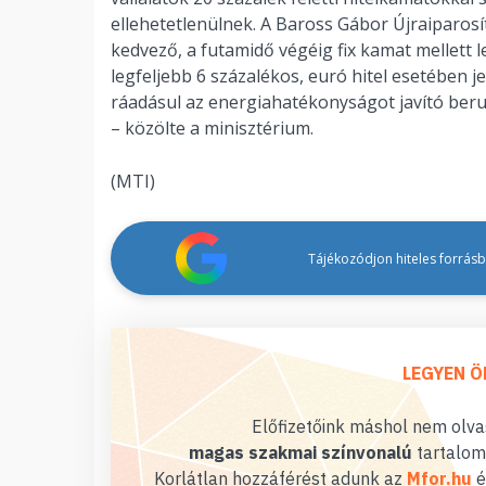
ellehetetlenülnek. A Baross Gábor Újraiparos
kedvező, a futamidő végéig fix kamat mellett l
legfeljebb 6 százalékos, euró hitel esetében j
ráadásul az energiahatékonyságot javító ber
– közölte a minisztérium.
(MTI)
Tájékozódjon hiteles forrásbó
LEGYEN Ö
Előfizetőink máshol nem olvas
magas szakmai színvonalú
tartalom
Korlátlan hozzáférést adunk az
Mfor.hu
é