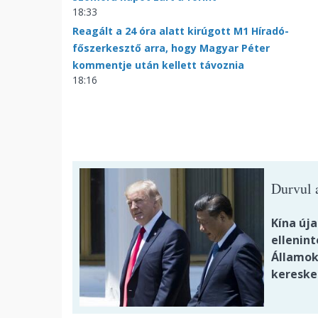
18:33
Reagált a 24 óra alatt kirúgott M1 Híradó-
főszerkesztő arra, hogy Magyar Péter
kommentje után kellett távoznia
18:16
Durvul 
Kína új
ellenin
Államok
kereske