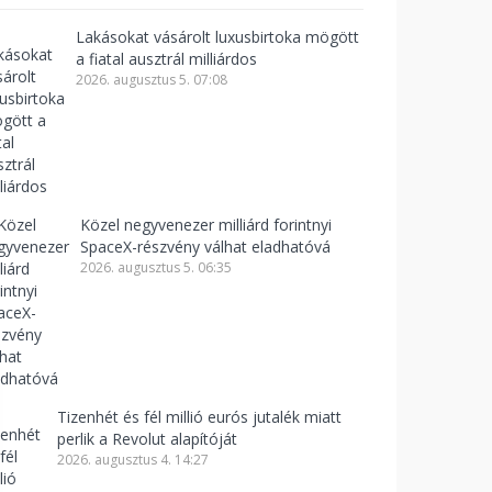
Lakásokat vásárolt luxusbirtoka mögött
a fiatal ausztrál milliárdos
2026. augusztus 5. 07:08
Közel negyvenezer milliárd forintnyi
SpaceX-részvény válhat eladhatóvá
2026. augusztus 5. 06:35
Tizenhét és fél millió eurós jutalék miatt
perlik a Revolut alapítóját
2026. augusztus 4. 14:27