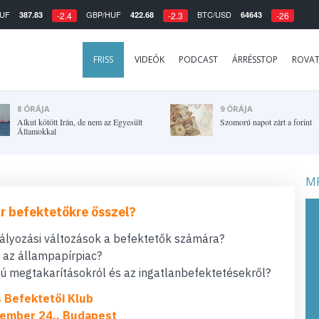
UF
GBP/HUF
BTC/USD
387.83
422.68
64643
-2.4
-2.3
-26
FRISS
VIDEÓK
PODCAST
ÁRRÉSSTOP
ROVA
8 ÓRÁJA
9 ÓRÁJA
Alkut kötött Irán, de nem az Egyesült
Szomorú napot zárt a forint
Államokkal
MF
r befektetőkre ősszel?
bályozási változások a befektetők számára?
t az állampapírpiac?
 megtakarításokról és az ingatlanbefektetésekről?
s Befektetői Klub
ember 24., Budapest