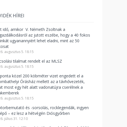
VIDÉK HÍREI
lt idő, amikor V. Németh Zsoltnak a
zgazdálkodásról az jutott eszébe, hogy a 40 fokos
linkát ugyanannyiért lehet eladni, mint az 50
kosat
6. augusztus 5. 18:15
csolási tilalmat rendelt el az MLSZ
6. augusztus 5. 18:15
ponta közel 200 köbméter vizet engedett el a
ombathelyi Órásház mellett az a távhővezeték,
it most egy hét alatt vadonatújra cserélnek a
akemberek
6. augusztus 5. 18:15
torbemutató és -sorsolás, rocklegendák, ingyen
lépő – ez lesz a hétvégén Diósgyőrben
6. július 31. 12:10