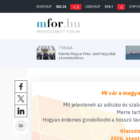
EUR/HUF
USD/HUF
CHF/H
362.34
314.1
-1.5
-2
7 ÓRÁJA
Elárulta Magyar Péter, miről tárgyaltak
a kormányülésen
Mi vár a magya
Mit jelentenek az adózási és sza
Merre tar
Hogyan érdemes gondolkodni a hosszú távú
2p
Klasszi
2026. szept