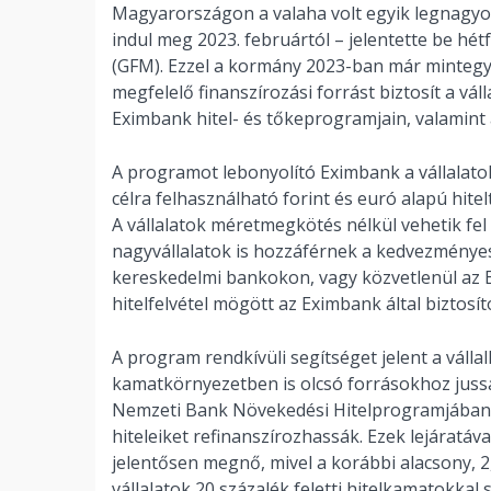
Magyarországon a valaha volt egyik legnagyob
indul meg 2023. februártól – jelentette be hé
(GFM). Ezzel a kormány 2023-ban már mintegy 
megfelelő finanszírozási forrást biztosít a vá
Eximbank hitel- és tőkeprogramjain, valamint
A programot lebonyolító Eximbank a vállalat
célra felhasználható forint és euró alapú hitel
A vállalatok méretmegkötés nélkül vehetik fel a
nagyvállalatok is hozzáférnek a kedvezményes
kereskedelmi bankokon, vagy közvetlenül az 
hitelfelvétel mögött az Eximbank által biztosít
A program rendkívüli segítséget jelent a váll
kamatkörnyezetben is olcsó forrásokhoz jussa
Nemzeti Bank Növekedési Hitelprogramjában 
hiteleiket refinanszírozhassák. Ezek lejáratával
jelentősen megnő, mivel a korábbi alacsony,
vállalatok 20 százalék feletti hitelkamatokkal 