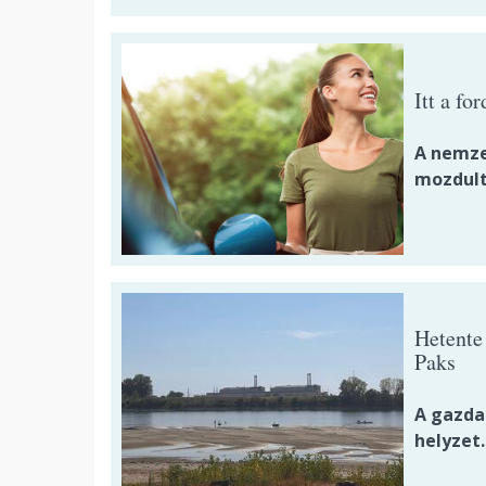
Itt a fo
A nemze
mozdult
Hetente 
Paks
A gazda
helyzet.