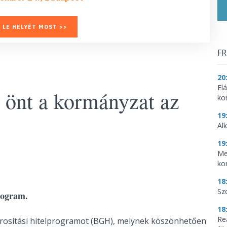
 LE HELYÉT MOST >>
FR
20
El
t önt a kormányzat az
ko
19
Al
19
Me
ko
18
Sz
rogram.
18
Re
rosítási hitelprogramot (BGH), melynek köszönhetően