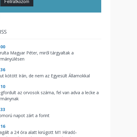
Feliratkozom
ISS
:00
árulta Magyar Péter, miről tárgyaltak a
rmányülésen
:36
kut kötött Irán, de nem az Egyesült Államokkal
:10
gfordult az orvosok száma, fel van adva a lecke a
rmánynak
:33
omorú napot zárt a forint
:16
agált a 24 óra alatt kirúgott M1 Híradó-