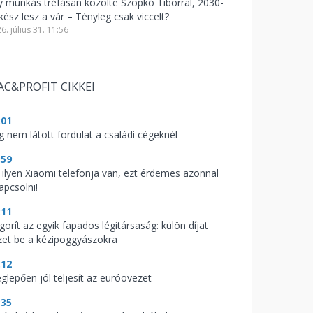
y munkás tréfásan közölte Szopkó Tiborral, 2030-
kész lesz a vár – Tényleg csak viccelt?
6. július 31. 11:56
AC&PROFIT CIKKEI
:01
g nem látott fordulat a családi cégeknél
:59
 ilyen Xiaomi telefonja van, ezt érdemes azonnal
apcsolni!
:11
gorít az egyik fapados légitársaság: külön díjat
zet be a kézipoggyászokra
:12
glepően jól teljesít az euróövezet
:35