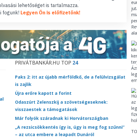
lvasási lehetőséget is tartalmazza.
i fogunk!
Legyen Ön is előfizetőnk!
PRIVÁTBANKÁR.HU TOP
24
Paks 2: itt az újabb mérföldkő, de a felülvizsgálat
is zajlik
Újra erőre kapott a forint
al
Odaszúrt Zelenszkij a szövetségeseknek:
visszaestek a támogatások
Már folyók száradnak ki Horvátországban
„A rezsicsökkentés így is, úgy is meg fog szűnni”
TO
– az utca embere a leapadt Dunáról