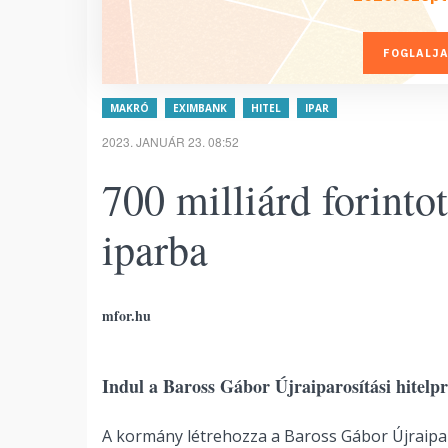
FOGLALJA
MAKRÓ
EXIMBANK
HITEL
IPAR
2023. JANUÁR 23. 08:52
700 milliárd forinto
iparba
mfor.hu
Indul a Baross Gábor Újraiparosítási hitelp
A kormány létrehozza a Baross Gábor Újraipa