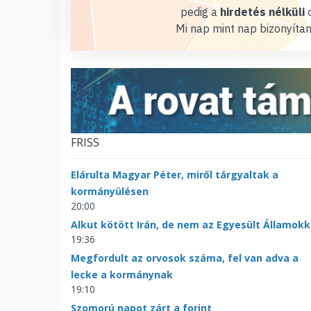
pedig a
hirdetés nélküli
o
Mi nap mint nap bizonyítan
FRISS
Elárulta Magyar Péter, miről tárgyaltak a
kormányülésen
20:00
Alkut kötött Irán, de nem az Egyesült Államokk
19:36
Megfordult az orvosok száma, fel van adva a
lecke a kormánynak
19:10
Szomorú napot zárt a forint