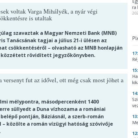
Eg
ra 
sek voltak Varga Mihályék, a nyár végi
202
ökkentésre is utaltak
úlag szavaztak a Magyar Nemzeti Bank (MNB)
PI
s Tanácsának tagjai a július 21-i ülésen az
at csökkentéséről – olvasható az MNB honlapján
17
 közzétett rövidített jegyzőkönyvben.
Ré
15
Ha
versenyt fut az idővel, ott még csak most jöhet a
kik
14
Szi
lmi mélypontra, másodpercenként 1400
ve
rre süllyedt a Duna vízhozama a romániai
 belépő pontján, Báziásnál, a szerb-román
13
Me
l – közölte a román vízügyi hatóság szóvivője
.
12