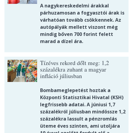
A nagykereskedelmi árakkal
párhuzamosan a fogyasztói árak is
várhatóan tovább csökkennek. Az
autópályák mellett viszont még
mindig bőven 700 forint felett
marad a dízel ára.
Tízéves rekord dőlt meg: 1,2
százalékra zuhant a magyar
infláció júliusban
Bombameglepetést hoztak a
Központi Statisztikai Hivatal (KSH)
legfrissebb adatai. A júniusi 1,7
százalékról júliusban mindössze 1,2
százalékra lassult a pénzromlás
üteme éves szinten, ami utoljára