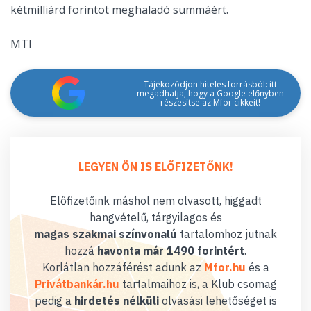
kétmilliárd forintot meghaladó summáért.
MTI
Tájékozódjon hiteles forrásból: itt
megadhatja, hogy a Google előnyben
részesítse az Mfor cikkeit!
LEGYEN ÖN IS ELŐFIZETŐNK!
Előfizetőink máshol nem olvasott, higgadt
hangvételű, tárgyilagos és
magas szakmai színvonalú
tartalomhoz jutnak
hozzá
havonta már 1490 forintért
.
Korlátlan hozzáférést adunk az
Mfor.hu
és a
Privátbankár.hu
tartalmaihoz is, a Klub csomag
pedig a
hirdetés nélküli
olvasási lehetőséget is