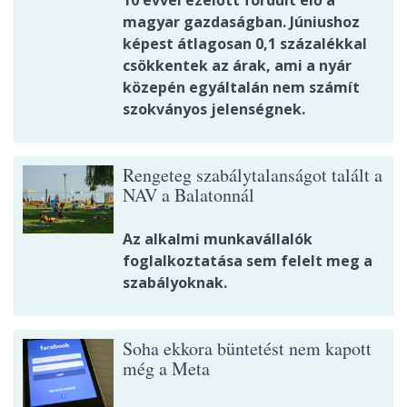
10 évvel ezelőtt fordult elő a
magyar gazdaságban. Júniushoz
képest átlagosan 0,1 százalékkal
csökkentek az árak, ami a nyár
közepén egyáltalán nem számít
szokványos jelenségnek.
Rengeteg szabálytalanságot talált a
NAV a Balatonnál
Az alkalmi munkavállalók
foglalkoztatása sem felelt meg a
szabályoknak.
Soha ekkora büntetést nem kapott
még a Meta