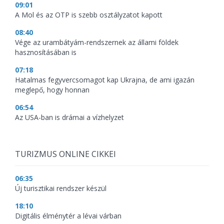
09:01
A Mol és az OTP is szebb osztályzatot kapott
08:40
Vége az urambátyám-rendszernek az állami földek
hasznosításában is
07:18
Hatalmas fegyvercsomagot kap Ukrajna, de ami igazán
meglepő, hogy honnan
06:54
Az USA-ban is drámai a vízhelyzet
TURIZMUS ONLINE CIKKEI
06:35
Új turisztikai rendszer készül
18:10
Digitális élménytér a lévai várban