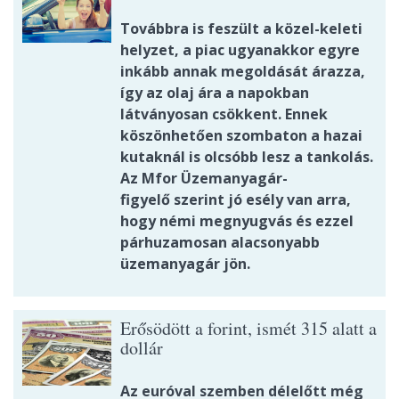
Továbbra is feszült a közel-keleti
helyzet, a piac ugyanakkor egyre
inkább annak megoldását árazza,
így az olaj ára a napokban
látványosan csökkent. Ennek
köszönhetően szombaton a hazai
kutaknál is olcsóbb lesz a tankolás.
Az Mfor Üzemanyagár-
figyelő szerint jó esély van arra,
hogy némi megnyugvás és ezzel
párhuzamosan alacsonyabb
üzemanyagár jön.
Erősödött a forint, ismét 315 alatt a
dollár
Az euróval szemben délelőtt még