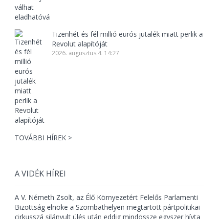
Tizenhét és fél millió eurós jutalék miatt perlik a
Revolut alapítóját
2026. augusztus 4. 14:27
TOVÁBBI HÍREK >
A VIDÉK HÍREI
A V. Németh Zsolt, az Élő Környezetért Felelős Parlamenti
Bizottság elnöke a Szombathelyen megtartott pártpolitikai
cirkusszá silányult ülés után eddig mindössze egyszer hívta