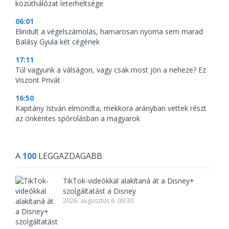
közúthálózat leterheltsége
06:01
Elindult a végelszámolás, hamarosan nyoma sem marad
Balásy Gyula két cégének
17:11
Túl vagyunk a válságon, vagy csak most jön a neheze? Ez
Viszont Privát
16:50
Kapitány István elmondta, mekkora arányban vettek részt
az önkéntes spórolásban a magyarok
A
100
LEGGAZDAGABB
TikTok-videókkal alakítaná át a Disney+
szolgáltatást a Disney
2026. augusztus 6. 09:30