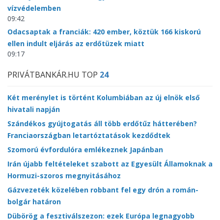
vízvédelemben
09:42
Odacsaptak a franciák: 420 ember, köztük 166 kiskorú
ellen indult eljárás az erdőtüzek miatt
09:17
PRIVÁTBANKÁR.HU TOP
24
Két merénylet is történt Kolumbiában az új elnök első
hivatali napján
Szándékos gyújtogatás áll több erdőtűz hátterében?
Franciaországban letartóztatások kezdődtek
Szomorú évfordulóra emlékeznek Japánban
Irán újabb feltételeket szabott az Egyesült Államoknak a
Hormuzi-szoros megnyitásához
Gázvezeték közelében robbant fel egy drón a román-
bolgár határon
Dübörög a fesztiválszezon: ezek Európa legnagyobb