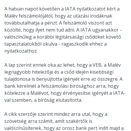
A hatvan napot követően a IATA nyilatkozatot kért a
Malév felszámolójától, hogy az utazási irodáknak
továbbutalhatja a pénzt. A felszámoló viszont azt
közölte, hogy ilyet nem tud adni. A IATA ugyanakkor -
valószínűleg a korábbi légitársasági csődöket követő
tapasztalatokból okulva - ragaszkodik ehhez a
nyilatkozathoz.
A lap szerint ennek oka az lehet, hogy a VEB, a Malév
legnagyobb hitelezője és a csőd idején kisebbségi
tulajdonosa is benyújtotta igényét erre az összegre. A
bank kérelmét a felszámolási bírósághoz arra, hogy
kötelezze a Malévot, hogy érvényesítse igényét a IATA-
val szemben, a bíróság elutasította.
A cikk szerzője szerint mindez arra utal, hogy a
szövetség arra számít, amit szakértők is
valószínűsítenek, hogy az orosz bank pert indít majd a