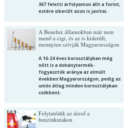
367 feletti árfolyamon állt a forint,
estére sikerült azon is javítai.
A Benelux államokban már nem
menő a cigi, és az is kiderült,
mennyien szívják Magyarországon
A 16-24 éves korosztályban még
nőtt is a dohánytermék-
fogyasztók aránya az elmúlt
években Magyarországon, pedig az
uniós átlag minden korosztályban
csökkent.
Folytatódik az áreső a
benzinkutakon