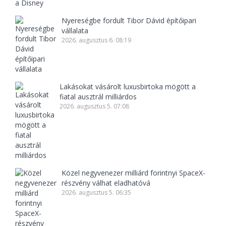
Nyereségbe fordult Tibor Dávid építőipari
vállalata
2026. augusztus 6. 08:19
Lakásokat vásárolt luxusbirtoka mögött a
fiatal ausztrál milliárdos
2026. augusztus 5. 07:08
Közel negyvenezer milliárd forintnyi SpaceX-
részvény válhat eladhatóvá
2026. augusztus 5. 06:35