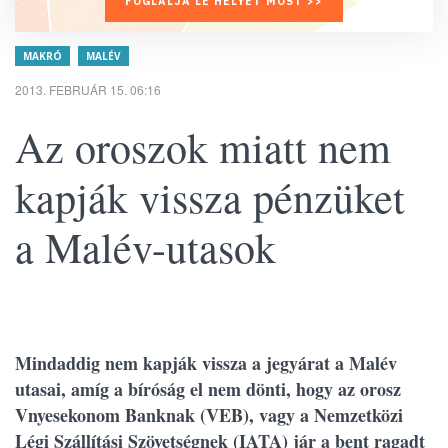
FOGLALJA LE HELYÉT MOST >>
MAKRÓ
MALÉV
2013. FEBRUÁR 15. 06:16
Az oroszok miatt nem
kapják vissza pénzüket
a Malév-utasok
Mindaddig nem kapják vissza a jegyárat a Malév
utasai, amíg a bíróság el nem dönti, hogy az orosz
Vnyesekonom Banknak (VEB), vagy a Nemzetközi
Légi Szállítási Szövetségnek (IATA) jár a bent ragadt