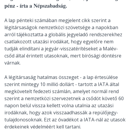
pénz - írta a Népszabadság.
A lap pénteki számában megjelent cikk szerint a
légitársaságok nemzetközi szövetsége a napokban
arról tájékoztatta a globális jegyeladó rendszerekhez
csatlakozott utazási irodákat, hogy egyelőre nem
tudják elindítani a jegyár-visszatérítéseket a Malév-
csőd által érintett utasoknak, mert bírósági döntésre
várnak.
A légitársaság hatalmas összeget - a lap értesülése
szerint mintegy 10 millió dollárt - tartott a IATA által
megkövetelt fedezeti számlán, amelyet normál rend
szerint a nemzetközi szervezetnek a csődöt követő 60
napon belül vissza kellett volna utalnia az utazási
irodáknak, hogy azok visszaadhassák a repülőjegy-
tulajdonosoknak. Ezt az óvadékot a IATA-nál az utasok
érdekeinek védelméért kell tartani.