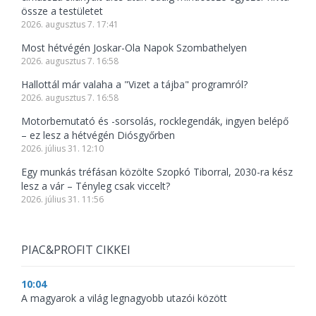
össze a testületet
2026. augusztus 7. 17:41
Most hétvégén Joskar-Ola Napok Szombathelyen
2026. augusztus 7. 16:58
Hallottál már valaha a "Vizet a tájba" programról?
2026. augusztus 7. 16:58
Motorbemutató és -sorsolás, rocklegendák, ingyen belépő
– ez lesz a hétvégén Diósgyőrben
2026. július 31. 12:10
Egy munkás tréfásan közölte Szopkó Tiborral, 2030-ra kész
lesz a vár – Tényleg csak viccelt?
2026. július 31. 11:56
PIAC&PROFIT CIKKEI
10:04
A magyarok a világ legnagyobb utazói között