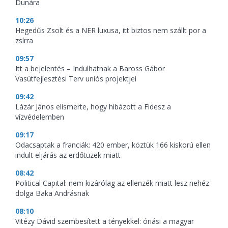
Dunára
10:26
Hegedűs Zsolt és a NER luxusa, itt biztos nem szállt por a
zsírra
09:57
Itt a bejelentés – Indulhatnak a Baross Gábor
Vasútfejlesztési Terv uniós projektjei
09:42
Lázár János elismerte, hogy hibázott a Fidesz a
vízvédelemben
09:17
Odacsaptak a franciák: 420 ember, köztük 166 kiskorú ellen
indult eljárás az erdőtüzek miatt
08:42
Political Capital: nem kizárólag az ellenzék miatt lesz nehéz
dolga Baka Andrásnak
08:10
Vitézy Dávid szembesített a tényekkel: óriási a magyar