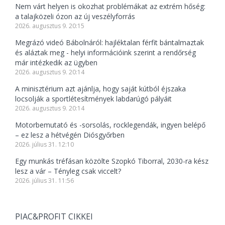
Nem várt helyen is okozhat problémákat az extrém hőség:
a talajközeli ózon az új veszélyforrás
2026. augusztus 9. 20:15
Megrázó videó Bábolnáról: hajléktalan férfit bántalmaztak
és aláztak meg - helyi információink szerint a rendőrség
már intézkedik az ügyben
2026. augusztus 9. 20:14
A minisztérium azt ajánlja, hogy saját kútból éjszaka
locsolják a sportlétesítmények labdarúgó pályáit
2026. augusztus 9. 20:14
Motorbemutató és -sorsolás, rocklegendák, ingyen belépő
– ez lesz a hétvégén Diósgyőrben
2026. július 31. 12:10
Egy munkás tréfásan közölte Szopkó Tiborral, 2030-ra kész
lesz a vár – Tényleg csak viccelt?
2026. július 31. 11:56
PIAC&PROFIT CIKKEI