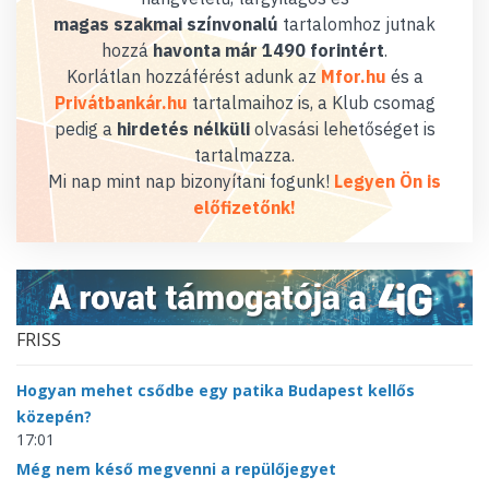
magas szakmai színvonalú
tartalomhoz jutnak
hozzá
havonta már 1490 forintért
.
Korlátlan hozzáférést adunk az
Mfor.hu
és a
Privátbankár.hu
tartalmaihoz is, a Klub csomag
pedig a
hirdetés nélküli
olvasási lehetőséget is
tartalmazza.
Mi nap mint nap bizonyítani fogunk!
Legyen Ön is
előfizetőnk!
FRISS
Hogyan mehet csődbe egy patika Budapest kellős
közepén?
17:01
Még nem késő megvenni a repülőjegyet