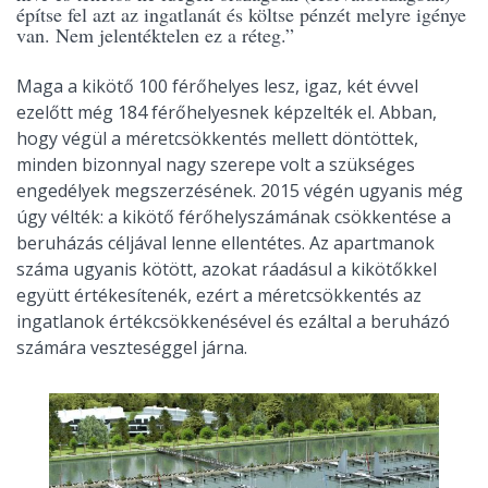
építse fel azt az ingatlanát és költse pénzét melyre igénye
van. Nem jelentéktelen ez a réteg.”
Maga a kikötő 100 férőhelyes lesz, igaz, két évvel
ezelőtt még 184 férőhelyesnek képzelték el. Abban,
hogy végül a méretcsökkentés mellett döntöttek,
minden bizonnyal nagy szerepe volt a szükséges
engedélyek megszerzésének. 2015 végén ugyanis még
úgy vélték: a kikötő férőhelyszámának csökkentése a
beruházás céljával lenne ellentétes. Az apartmanok
száma ugyanis kötött, azokat ráadásul a kikötőkkel
együtt értékesítenék, ezért a méretcsökkentés az
ingatlanok értékcsökkenésével és ezáltal a beruházó
számára veszteséggel járna.