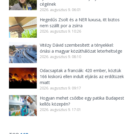
cégének
2026. augusztus 9. 06:01
Hegedűs Zsolt és a NER luxusa, itt biztos
nem szállt por a zsírra
2026. augusztus 9. 10:26
Vitézy Dávid szembesített a tényekkel:
óriási a magyar közúthálózat leterheltsége
2026. augusztus 9. 08:10
Odacsaptak a franciák: 420 ember, köztük
166 kiskorú ellen indult eljárás az erdőtüzek
miatt
2026. augusztus 9. 09:17
Hogyan mehet csődbe egy patika Budapest
kellős közepén?
2026. augusztus 9. 17:01