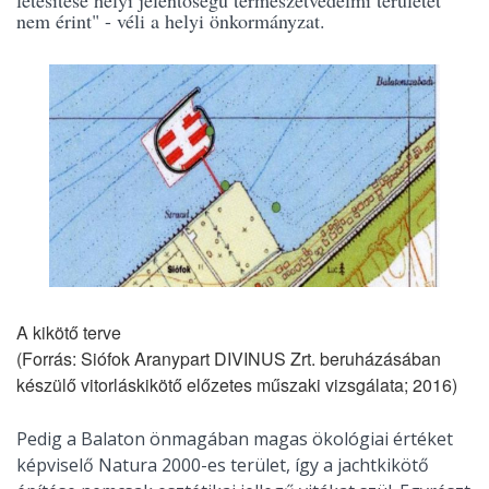
létesítése helyi jelentőségű természetvédelmi területet
nem érint" - véli a helyi önkormányzat.
A kikötő terve
(Forrás: Siófok Aranypart DIVINUS Zrt. beruházásában
készülő vitorláskikötő előzetes műszaki vizsgálata; 2016)
Pedig a Balaton önmagában magas ökológiai értéket
képviselő Natura 2000-es terület, így a jachtkikötő