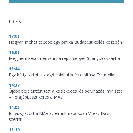
FRISS
17:01
Hogyan mehet csődbe egy patika Budapest kellős közepén?
16:31
Még nem késő megvenni a repülőjegyet Spanyolországba
15:44
Egy hétig tartott az égő zöldhulladék eloltása Érd mellett
14:37
Újabb bejelentést tett a közlekedési és beruházási miniszter
– Főtájépítészt keres a MÁV
14:05
Jól vizsgázott a MÁV az elmúlt napokban Vitézy Dávid
szerint
13:10