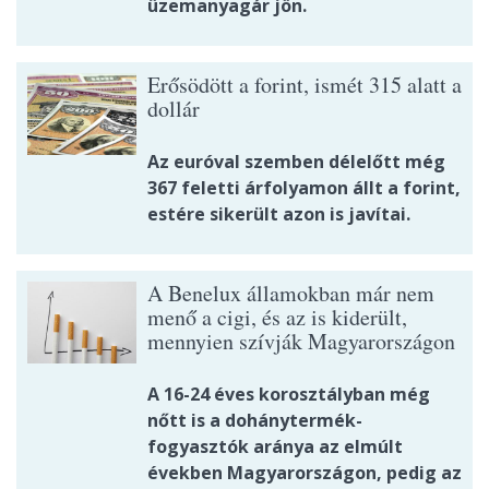
üzemanyagár jön.
Erősödött a forint, ismét 315 alatt a
dollár
Az euróval szemben délelőtt még
367 feletti árfolyamon állt a forint,
estére sikerült azon is javítai.
A Benelux államokban már nem
menő a cigi, és az is kiderült,
mennyien szívják Magyarországon
A 16-24 éves korosztályban még
nőtt is a dohánytermék-
fogyasztók aránya az elmúlt
években Magyarországon, pedig az