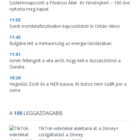
Születésnapozott a Fővárosi Állat- és Növénykert – 160 éve
nyitotta meg kapuit
11:55
Szerb trombitafesztiválon kapcsolódott ki Orbán Viktor
11:43
Bulgária lett a mintaország az energia tárolásában
11:01
Ismét fellángolt a vita arról, hogy kell-e duzzasztómű a
Dunára
10:26
Hegedűs Zsolt és a NER luxusa, itt biztos nem szállt por a
zsírra
A
100
LEGGAZDAGABB
TikTok-videókkal alakítaná át a Disney+
szolgáltatást a Disney