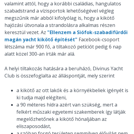
valamint attól, hogy a korábbi családias, hangulatos
szabadstrand a vízisportok lehetőségével végleg
megszűnik már abból kifolyólag is, hogy a kikötő
hajózási útvonala a strandolásra alkalmas részen
keresztül vezet. Az
"Ellenzem a Siófok-szabadifürdői
magán yacht kikötő építését"
Facebook-csoport
létszáma már 900 fő, a tiltakozó petíciót pedig 6 nap
alatt közel 300-an írták már alá.
A helyi tiltakozás hatására a beruházó, Divinus Yacht
Club is összefoglalta az álláspontját, mely szerint
a kikötő az ott lakók és a környékbeliek igényét is
ki tudja majd elégíteni,
a 90 méteres hídra azért van szükség, mert a
felkért műszaki egyetemi szakemberek így látják
megelőzhetőnek a kikötő hónaljában az
eliszaposodást,
a szóban forgó területen semmilyen élővilág nem