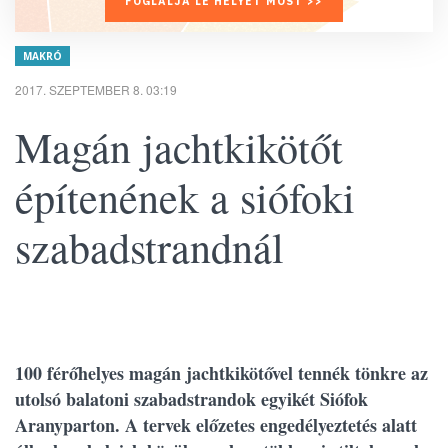
FOGLALJA LE HELYÉT MOST >>
MAKRÓ
2017. SZEPTEMBER 8. 03:19
Magán jachtkikötőt
építenének a siófoki
szabadstrandnál
100 férőhelyes magán jachtkikötővel tennék tönkre az
utolsó balatoni szabadstrandok egyikét Siófok
Aranyparton. A tervek előzetes engedélyeztetés alatt