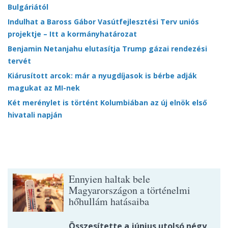
Bulgáriától
Indulhat a Baross Gábor Vasútfejlesztési Terv uniós
projektje – Itt a kormányhatározat
Benjamin Netanjahu elutasítja Trump gázai rendezési
tervét
Kiárusított arcok: már a nyugdíjasok is bérbe adják
magukat az MI-nek
Két merénylet is történt Kolumbiában az új elnök első
hivatali napján
Ennyien haltak bele
Magyarországon a történelmi
hőhullám hatásaiba
Összesítette a június utolsó négy