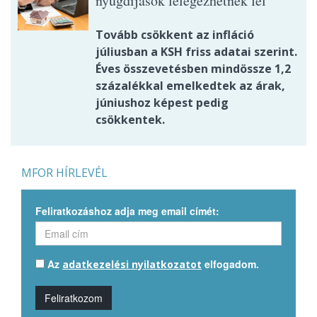
nyugdíjasok lélegezhetnek fel
Tovább csökkent az infláció
júliusban a KSH friss adatai szerint.
Éves összevetésben mindössze 1,2
százalékkal emelkedtek az árak,
júniushoz képest pedig
csökkentek.
MFOR HÍRLEVÉL
Feliratkozáshoz adja meg email címét:
Az
elfogadom.
adatkezelési nyilatkozatot
Feliratkozom