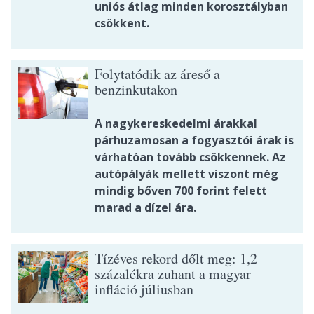
uniós átlag minden korosztályban
csökkent.
Folytatódik az áreső a
benzinkutakon
A nagykereskedelmi árakkal
párhuzamosan a fogyasztói árak is
várhatóan tovább csökkennek. Az
autópályák mellett viszont még
mindig bőven 700 forint felett
marad a dízel ára.
Tízéves rekord dőlt meg: 1,2
százalékra zuhant a magyar
infláció júliusban