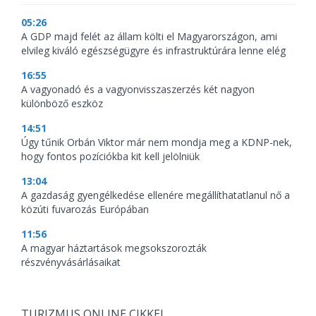
05:26
A GDP majd felét az állam költi el Magyarországon, ami
elvileg kiváló egészségügyre és infrastruktúrára lenne elég
16:55
A vagyonadó és a vagyonvisszaszerzés két nagyon
különböző eszköz
14:51
Úgy tűnik Orbán Viktor már nem mondja meg a KDNP-nek,
hogy fontos pozíciókba kit kell jelölniük
13:04
A gazdaság gyengélkedése ellenére megállíthatatlanul nő a
közúti fuvarozás Európában
11:56
A magyar háztartások megsokszorozták
részvényvásárlásaikat
TURIZMUS ONLINE CIKKEI