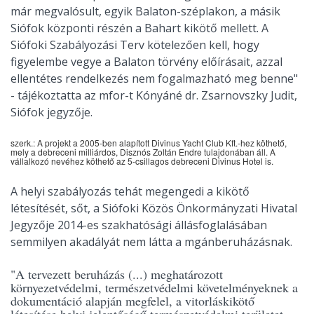
már megvalósult, egyik Balaton-széplakon, a másik
Siófok központi részén a Bahart kikötő mellett. A
Siófoki Szabályozási Terv kötelezően kell, hogy
figyelembe vegye a Balaton törvény előírásait, azzal
ellentétes rendelkezés nem fogalmazható meg benne"
- tájékoztatta az mfor-t Kónyáné dr. Zsarnovszky Judit,
Siófok jegyzője.
szerk.: A projekt a 2005-ben alapított Divinus Yacht Club Kft.-hez köthető,
mely a debreceni milliárdos, Disznós Zoltán Endre tulajdonában áll. A
vállalkozó nevéhez köthető az 5-csillagos debreceni Divinus Hotel is.
A helyi szabályozás tehát megengedi a kikötő
létesítését, sőt, a Siófoki Közös Önkormányzati Hivatal
Jegyzője 2014-es szakhatósági állásfoglalásában
semmilyen akadályát nem látta a mgánberuházásnak.
"A tervezett beruházás (...) meghatározott
környezetvédelmi, természetvédelmi követelményeknek a
dokumentáció alapján megfelel, a vitorláskikötő