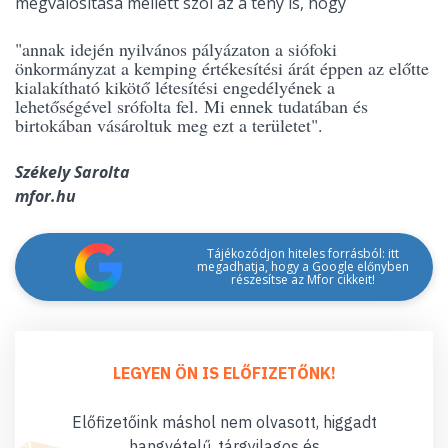
megvalósítása mellett szól az a tény is, hogy
"annak idején nyilvános pályázaton a siófoki
önkormányzat a kemping értékesítési árát éppen az előtte
kialakítható kikötő létesítési engedélyének a
lehetőségével srófolta fel. Mi ennek tudatában és
birtokában vásároltuk meg ezt a területet".
Székely Sarolta
mfor.hu
Tájékozódjon hiteles forrásból: itt
megadhatja, hogy a Google előnyben
részesítse az Mfor cikkeit!
LEGYEN ÖN IS ELŐFIZETŐNK!
Előfizetőink máshol nem olvasott, higgadt
hangvételű, tárgyilagos és