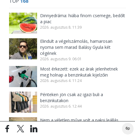
TOP
168
Dinnyedráma: hiába finom csemege, bedőlt
a piac
2026. augusztus 8. 11:39
Elindult a végelszámolás, hamarosan
nyoma sem marad Balásy Gyula két
cégének
2026. augusztus 9. 06:01
Most érkezett: ezek az árak jelenhetnek
meg holnap a benzinkutak kijelzőin
2026. augusztus 4. 11:24
Pénteken jön csak az igazi buli a
benzinkutakon
2026. augusztus 6. 12:44
Nem a véletlen műve volt a paksi leállás
2026. augusztus 6. 13:21
6p