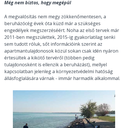
Még nem biztos, hogy megépül
A megvalósítás nem megy zökkenőmentesen, a
beruházócég évek óta küzd már a szükséges
engedélyek megszerzéséért. Noha az első tervek már
2011-ben megszülettek, 2015-ig gyakorlatilag senki
sem tudott róluk, sőt információink szerint az
apartmantulajdonosok közül sokan csak idén nyáron
értesültek a kikötő tervéről (többen pedig
tulajdonosként is ellenzik a beruházást), mellyel
kapcsolatban jelenleg a környezetvédelmi hatóság
állásfoglalására várnak - immár harmadik alkalommal.