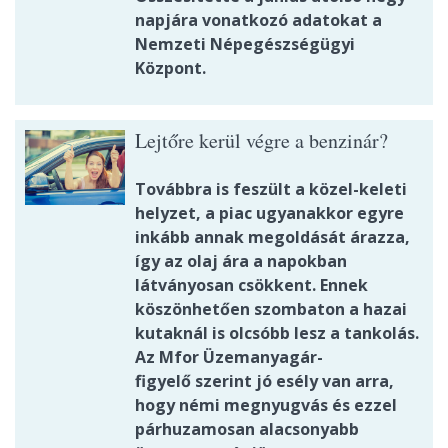
napjára vonatkozó adatokat a
Nemzeti Népegészségügyi
Központ.
Lejtőre kerül végre a benzinár?
Továbbra is feszült a közel-keleti
helyzet, a piac ugyanakkor egyre
inkább annak megoldását árazza,
így az olaj ára a napokban
látványosan csökkent. Ennek
köszönhetően szombaton a hazai
kutaknál is olcsóbb lesz a tankolás.
Az Mfor Üzemanyagár-
figyelő szerint jó esély van arra,
hogy némi megnyugvás és ezzel
párhuzamosan alacsonyabb