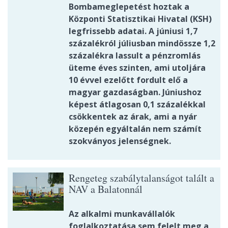
Bombameglepetést hoztak a
Központi Statisztikai Hivatal (KSH)
legfrissebb adatai. A júniusi 1,7
százalékról júliusban mindössze 1,2
százalékra lassult a pénzromlás
üteme éves szinten, ami utoljára
10 évvel ezelőtt fordult elő a
magyar gazdaságban. Júniushoz
képest átlagosan 0,1 százalékkal
csökkentek az árak, ami a nyár
közepén egyáltalán nem számít
szokványos jelenségnek.
Rengeteg szabálytalanságot talált a
NAV a Balatonnál
Az alkalmi munkavállalók
foglalkoztatása sem felelt meg a