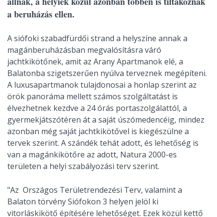
állnak, a helyiek közül azonban többen is tiltakoznak
a beruházás ellen.
A siófoki szabadfürdői strand a helyszíne annak a
magánberuházásban megvalósításra váró
jachtkikötőnek, amit az Arany Apartmanok elé, a
Balatonba szigetszerűen nyúlva terveznek megépíteni.
A luxusapartmanok tulajdonosai a honlap szerint az
örök panoráma mellett számos szolgáltatást is
élvezhetnek kezdve a 24 órás portaszolgálattól, a
gyermekjátszótéren át a saját úszómedencéig, mindez
azonban még saját jachtkikötővel is kiegészülne a
tervek szerint. A szándék tehát adott, és lehetőség is
van a magánkikötőre az adott, Natura 2000-es
területen a helyi szabályozási terv szerint.
"Az Országos Területrendezési Terv, valamint a
Balaton törvény Siófokon 3 helyen jelöl ki
vitorláskikötő építésére lehetőséget. Ezek közül kettő