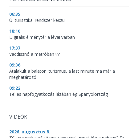
06:35
Új turisztikai rendszer készül
18:10
Digitális élménytér a lévai várban
17:37
Vaddisznó a metróban???
09:36
Átalakult a balatoni turizmus, a last minute ma már a
meghatározó
09:22
Teljes napfogyatkozás lázában ég Spanyolország
VIDEÓK
2026. augusztus 8.
Túl vagyunk a válságon, vagy csak most jön a neheze? Ez