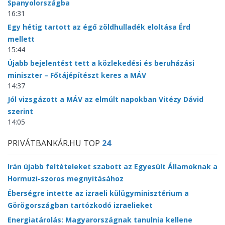
Spanyolországba
16:31
Egy hétig tartott az égő zöldhulladék eloltása Érd
mellett
15:44
Újabb bejelentést tett a közlekedési és beruházási
miniszter – Főtájépítészt keres a MÁV
14:37
Jól vizsgázott a MÁV az elmúlt napokban Vitézy Dávid
szerint
14:05
PRIVÁTBANKÁR.HU TOP
24
Irán újabb feltételeket szabott az Egyesült Államoknak a
Hormuzi-szoros megnyitásához
Éberségre intette az izraeli külügyminisztérium a
Görögországban tartózkodó izraelieket
Energiatárolás: Magyarországnak tanulnia kellene