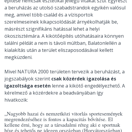
építése nemcsak esztétikai jellegű vitákat szül. Egyrészt
a beruházás az utolsó szabadstrandok egyikén valósul
meg, amivel több család és a vízisportok
szerelmeseinek kikapcsolódását árnyékolhatják be,
másrészt szignifikáns hatással lehet a helyi
ökoszisztémára. A kikötőépítés utóhatásaira könnyen
találni példát a nem is távoli múltban, Balatonlellén a
kialakítás után a terület eliszaposodásával kellett
megküzdeni.
Mivel NATURA 2000 területen tervezik a beruházást, a
jogszabályok szerint
csak közérdek igazolása és
igazoltsága esetén
lenne a kikötő engedélyezhető. A
kérelmező a közérdekre a beadványában így
hivatkozik:
„Nagyobb hazai és nemzetközi vitorlás sportesemények
megrendezéséhez is fontos a kapacitás bővítése. El
kellene érni, hogy az a társadalmi réteg aki e sportnak
híve és tehetős ne idegen országban (Horvátországban)