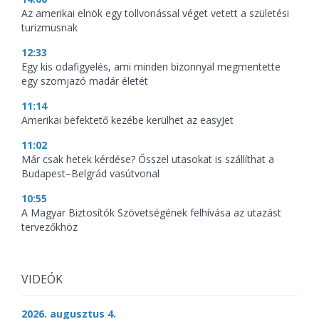
Az amerikai elnök egy tollvonással véget vetett a születési
turizmusnak
12:33
Egy kis odafigyelés, ami minden bizonnyal megmentette
egy szomjazó madár életét
11:14
Amerikai befektető kezébe kerülhet az easyJet
11:02
Már csak hetek kérdése? Ősszel utasokat is szállíthat a
Budapest–Belgrád vasútvonal
10:55
A Magyar Biztosítók Szövetségének felhívása az utazást
tervezőkhöz
VIDEÓK
2026. augusztus 4.