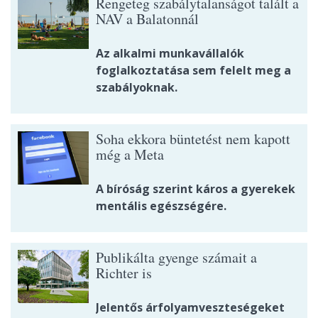
Rengeteg szabálytalanságot talált a
NAV a Balatonnál
Az alkalmi munkavállalók
foglalkoztatása sem felelt meg a
szabályoknak.
Soha ekkora büntetést nem kapott
még a Meta
A bíróság szerint káros a gyerekek
mentális egészségére.
Publikálta gyenge számait a
Richter is
Jelentős árfolyamveszteségeket