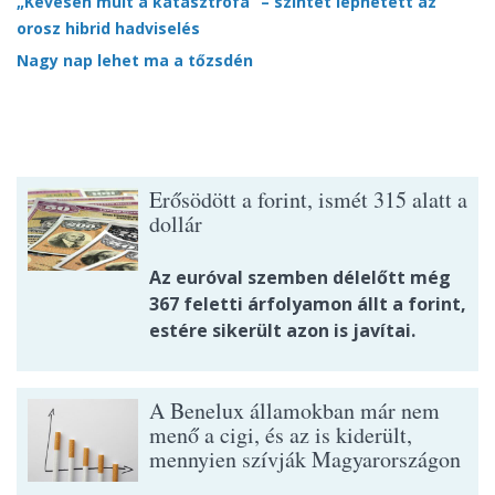
„Kevésen múlt a katasztrófa” – szintet léphetett az
orosz hibrid hadviselés
Nagy nap lehet ma a tőzsdén
Erősödött a forint, ismét 315 alatt a
dollár
Az euróval szemben délelőtt még
367 feletti árfolyamon állt a forint,
estére sikerült azon is javítai.
A Benelux államokban már nem
menő a cigi, és az is kiderült,
mennyien szívják Magyarországon