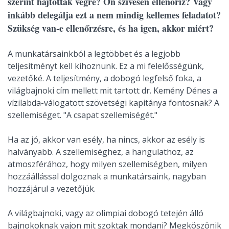
szerint hajtottak végre? Ön szívesen ellenőriz? Vagy
inkább delegálja ezt a nem mindig kellemes feladatot?
Szükség van-e ellenőrzésre, és ha igen, akkor miért?
A munkatársainkból a legtöbbet és a legjobb
teljesítményt kell kihoznunk. Ez a mi felelősségünk,
vezetőké. A teljesítmény, a dobogó legfelső foka, a
világbajnoki cím mellett mit tartott dr. Kemény Dénes a
vízilabda-válogatott szövetségi kapitánya fontosnak? A
szellemiséget. "A csapat szellemiségét."
Ha az jó, akkor van esély, ha nincs, akkor az esély is
halványabb. A szellemiséghez, a hangulathoz, az
atmoszférához, hogy milyen szellemiségben, milyen
hozzáállással dolgoznak a munkatársaink, nagyban
hozzájárul a vezetőjük.
A világbajnoki, vagy az olimpiai dobogó tetején álló
bajnokoknak vajon mit szoktak mondani? Megköszönik