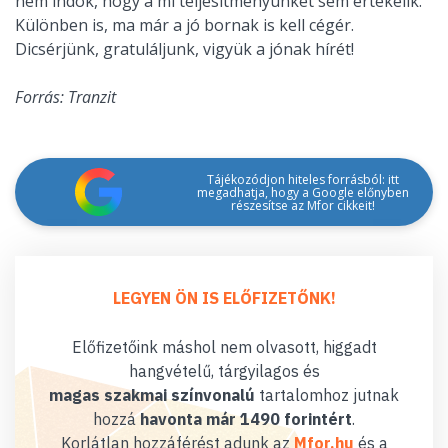
nem indok, hogy a mi teljesítményünket sem értékelik.
Különben is, ma már a jó bornak is kell cégér.
Dicsérjünk, gratuláljunk, vigyük a jónak hírét!
Forrás: Tranzit
Tájékozódjon hiteles forrásból: itt
megadhatja, hogy a Google előnyben
részesítse az Mfor cikkeit!
LEGYEN ÖN IS ELŐFIZETŐNK!
Előfizetőink máshol nem olvasott, higgadt
hangvételű, tárgyilagos és
magas szakmai színvonalú
tartalomhoz jutnak
hozzá
havonta már 1490 forintért
.
Korlátlan hozzáférést adunk az
Mfor.hu
és a