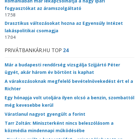
Romániában már lekapcsolhatja a nagy ipari
fogyasztókat az áramszolgáltató
17:58
Drasztikus változásokat hozna az Egyensúly Intézet
lakáspolitikai csomagja
17:04
PRIVÁTBANKÁR.HU TOP
24
Már a budapesti rendőrség vizsgálja Szijjártó Péter
ügyét, akár három év börtönt is kaphat
A várakozásoknak megfelelő bevételnövekedést ért el a
Richter
Egy hónapja volt utoljára ilyen olcsó a benzin, szombattól
még kevesebbe kerül
Váratlanul nagyot gyengült a forint
Tarr Zoltán: Miniszterként nincs beleszólásom a
közmédia mindennapi működésébe