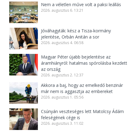
Nem a véletlen műve volt a paksi leállás
2026. augusztus 6. 13:21
Jóváhagyták: kész a Tisza-kormány
jelentése, Orbán Anitán a sor
2026. augusztus 4. 06:58
Magyar Péter újabb bejelentése az
áramhiányról: hatalmas spórolásba kezdett
az ország
2026. augusztus 2. 12:37
Akkora a baj, hogy az emelkedő benzinár
már nem is aggasztja az embereket
2026. augusztus 1. 05:56
Csúnyán veszteséges lett Matolcsy Ádám
feleségének cége is
2026. augusztus 3. 11:02