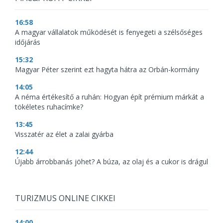
16:58
A magyar vállalatok működését is fenyegeti a szélsőséges
időjárás
15:32
Magyar Péter szerint ezt hagyta hátra az Orbán-kormány
14:05
A néma értékesítő a ruhán: Hogyan épít prémium márkát a
tökéletes ruhacímke?
13:45
Visszatér az élet a zalai gyárba
12:44
Újabb árrobbanás jöhet? A búza, az olaj és a cukor is drágul
TURIZMUS ONLINE CIKKEI
14:00