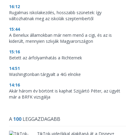
16:12
Rugalmas iskolakezdés, hosszabb szünetek: így
változhatnak meg az iskolák szeptembertől
15:44
A Benelux államokban már nem menő a cigi, és az is
kiderült, mennyien szívják Magyarországon
15:16
Betett az árfolyamhatás a Richternek
14:51
Washingtonban tárgyalt a 4iG elnöke
14:16
Akár három év börtönt is kaphat Szijjártó Péter, az ügyét
már a BRFK vizsgálja
A
100
LEGGAZDAGABB
TikTok-videókkal alakítaná át a Disney+