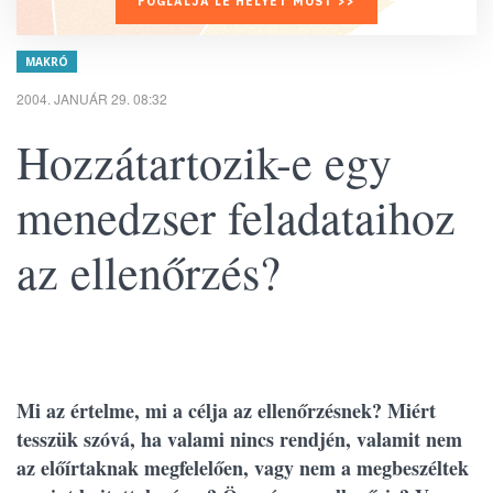
FOGLALJA LE HELYÉT MOST >>
MAKRÓ
2004. JANUÁR 29. 08:32
Hozzátartozik-e egy
menedzser feladataihoz
az ellenőrzés?
Mi az értelme, mi a célja az ellenőrzésnek? Miért
tesszük szóvá, ha valami nincs rendjén, valamit nem
az előírtaknak megfelelően, vagy nem a megbeszéltek