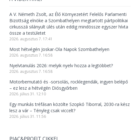
A V. Németh Zsolt, az Élő Környezetért Felelős Parlamenti
Bizottság elnöke a Szombathelyen megtartott pártpolitikai
cirkusszá silányult ülés után eddig mindössze egyszer hívta
össze a testületet
2026. augusztus 7. 17:41
Most hétvégén Joskar-Ola Napok Szombathelyen
2026. augusztus 7. 16:58
Nyelvtanulás 2026: melyik nyelv hozza a legtöbbet?
2026. augusztus 7. 16:58
Motorbemutató és -sorsolás, rocklegendák, ingyen belépő
– ez lesz a hétvégén Diósgyőrben
2026. július 31. 12:10
Egy munkás tréfásan közölte Szopkó Tiborral, 2030-ra kész
lesz a vár – Tényleg csak viccelt?
2026. július 31. 11:56
PIAC&PROFIT CIKKEI