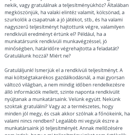
nekik, vagy gratulálnak a teljesítményükhöz? Általában
megköszönjük, ha valaki elintéz valamit, kölcsönad, a
szurkolók a csapatnak a jó játékot, stb., és ha valami
nagyszerű teljesítményt hajtottunk végre, valamilyen
rendkívüli eredményt értünk el? Például, ha a
munkatársunk rendkívüli munkavégzéssel, jó
minőségben, határidőre végrehajtotta a feladatát?
Gratulálunk hozzá? Miért ne?
Gratuláljunk! Ismerjük el a rendkívüli teljesítményt. A
mai költségtakarékos gazdálkodásnál, a mai gyorsan
változó világban, a nem mindig időben rendelkezésre
álló információk mellett, szinte naponta rendkívülit
nyújtanak a munkatársaink. Velünk együtt. Nekünk
szoktak gratulálni? Vagy az a természetes, hogy
minden jól megy, és csak akkor szólnak a főnökeink, ha
valami nincs rendben? Legalább mi vegyük észre a
munkatársaink jó teljesítményét. Annak mellőzésére