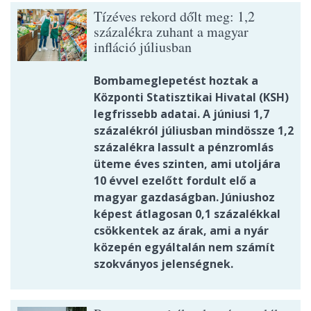
Tízéves rekord dőlt meg: 1,2
százalékra zuhant a magyar
infláció júliusban
Bombameglepetést hoztak a
Központi Statisztikai Hivatal (KSH)
legfrissebb adatai. A júniusi 1,7
százalékról júliusban mindössze 1,2
százalékra lassult a pénzromlás
üteme éves szinten, ami utoljára
10 évvel ezelőtt fordult elő a
magyar gazdaságban. Júniushoz
képest átlagosan 0,1 százalékkal
csökkentek az árak, ami a nyár
közepén egyáltalán nem számít
szokványos jelenségnek.