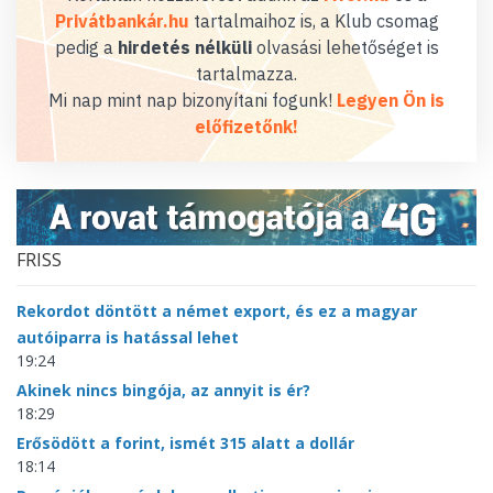
Privátbankár.hu
tartalmaihoz is, a Klub csomag
pedig a
hirdetés nélküli
olvasási lehetőséget is
tartalmazza.
Mi nap mint nap bizonyítani fogunk!
Legyen Ön is
előfizetőnk!
FRISS
Rekordot döntött a német export, és ez a magyar
autóiparra is hatással lehet
19:24
Akinek nincs bingója, az annyit is ér?
18:29
Erősödött a forint, ismét 315 alatt a dollár
18:14