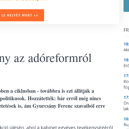
 LE HELYÉT MOST >>
FR
18
Aki
y az adóreformról
18
Erő
17
Ro
fo
n a ciklusban - továbbra is ezt állítják a
 politikusok. Hozzátették: bár erről még nincs
17
Dr
eztetések is, ám Gyurcsány Ferenc szavaiból erre
la
16
Ru
kció ülésén, ahol a kabinet egyéves tevékenységéről