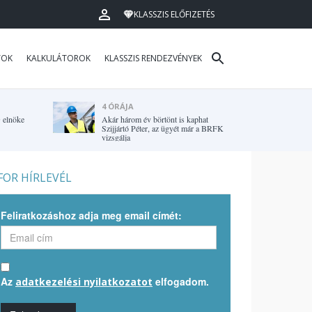
KLASSZIS ELŐFIZETÉS
TOK
KALKULÁTOROK
KLASSZIS RENDEZVÉNYEK
4 ÓRÁJA
G elnöke
Akár három év börtönt is kaphat
Szijjártó Péter, az ügyét már a BRFK
vizsgálja
OR HÍRLEVÉL
Feliratkozáshoz adja meg email címét:
Az
elfogadom.
adatkezelési nyilatkozatot