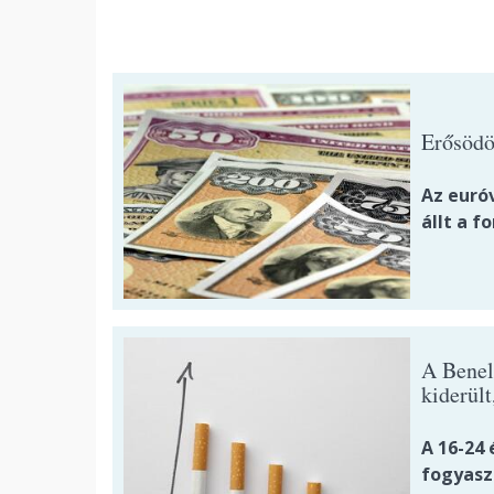
Erősödöt
Az euró
állt a fo
A Benel
kiderül
A 16-24
fogyasz