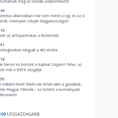
ltozhatnak meg az iskolák szeptembertől
:44
Benelux államokban már nem menő a cigi, és az is
derült, mennyien szívják Magyarországon
:16
tett az árfolyamhatás a Richternek
:51
shingtonban tárgyalt a 4iG elnöke
:16
ár három év börtönt is kaphat Szijjártó Péter, az
yét már a BRFK vizsgálja
:55
 milliárd forint feletti kár érheti idén a gazdákat,
ptek Magyar Péterék – ez történt a kormányzati
jékoztatón
100
LEGGAZDAGABB