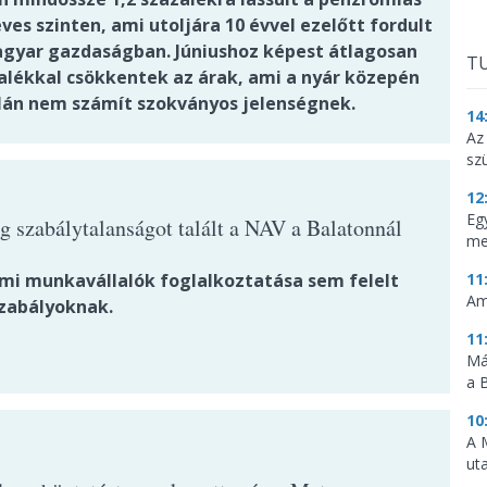
es szinten, ami utoljára 10 évvel ezelőtt fordult
agyar gazdaságban. Júniushoz képest átlagosan
TU
zalékkal csökkentek az árak, ami a nyár közepén
lán nem számít szokványos jelenségnek.
14
Az
sz
12
Eg
g szabálytalanságot talált a NAV a Balatonnál
me
lmi munkavállalók foglalkoztatása sem felelt
11
Am
zabályoknak.
11
Má
a 
10
A 
ut