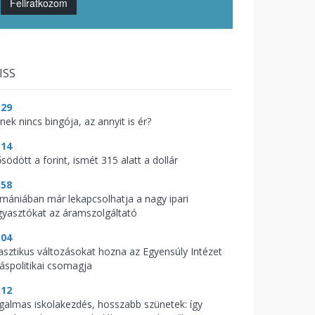
Feliratkozom
ISS
:29
nek nincs bingója, az annyit is ér?
:14
södött a forint, ismét 315 alatt a dollár
:58
mániában már lekapcsolhatja a nagy ipari
gyasztókat az áramszolgáltató
:04
asztikus változásokat hozna az Egyensúly Intézet
káspolitikai csomagja
:12
galmas iskolakezdés, hosszabb szünetek: így