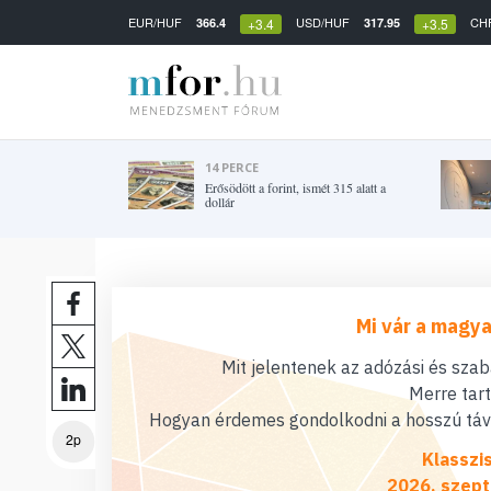
EUR/HUF
USD/HUF
CH
366.4
317.95
+3.4
+3.5
14 PERCE
Erősödött a forint, ismét 315 alatt a
dollár
Mi vár a magya
Mit jelentenek az adózási és sza
Merre tar
Hogyan érdemes gondolkodni a hosszú távú
2p
Klasszi
2026. szept