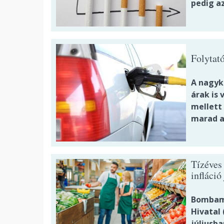
pedig a
Folytat
A nagyk
árak is
mellett
marad a 
Tízéves
infláció
Bombame
Hivatal 
júliusb