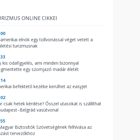
RIZMUS ONLINE CIKKEI
:00
 amerikai elnök egy tollvonással véget vetett a
ületési turizmusnak
:33
y kis odafigyelés, ami minden bizonnyal
gmentette egy szomjazó madár életét
:14
erikai befektető kezébe kerülhet az easyJet
:02
r csak hetek kérdése? Ősszel utasokat is szállíthat
Budapest–Belgrád vasútvonal
:55
Magyar Biztosítók Szövetségének felhívása az
azást tervezőkhöz