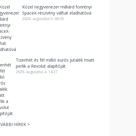
Közel negyvenezer milliárd forintnyi
SpaceX-részvény válhat eladhatóvá
2026. augusztus 5. 06:35
Tizenhét és fél millió eurós jutalék miatt
perlik a Revolut alapítóját
2026. augusztus 4. 14:27
VÁBBI HÍREK >