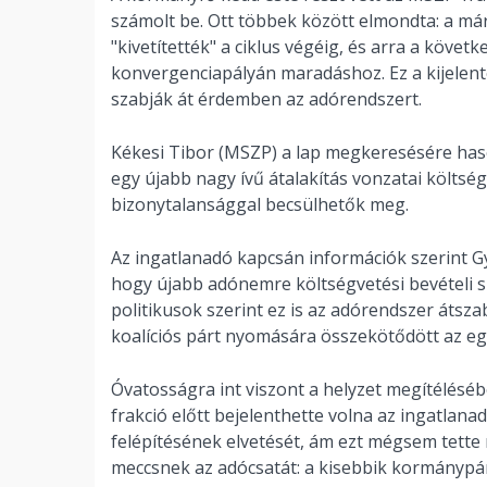
számolt be. Ott többek között elmondta: a már
"kivetítették" a ciklus végéig, és arra a követ
konvergenciapályán maradáshoz. Ez a kijelent
szabják át érdemben az adórendszert.
Kékesi Tibor (MSZP) a lap megkeresésére haso
egy újabb nagy ívű átalakítás vonzatai költsé
bizonytalansággal becsülhetők meg.
Az ingatlanadó kapcsán információk szerint Gyu
hogy újabb adónemre költségvetési bevételi s
politikusok szerint ez is az adórendszer átsza
koalíciós párt nyomására összekötődött az eg
Óvatosságra int viszont a helyzet megítéléséb
frakció előtt bejelenthette volna az ingatla
felépítésének elvetését, ám ezt mégsem tette
meccsnek az adócsatát: a kisebbik kormánypárt 