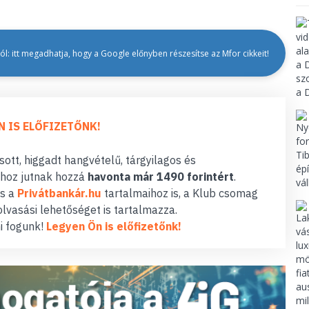
l: itt megadhatja, hogy a Google előnyben részesítse az Mfor cikkeit!
N IS ELŐFIZETŐNK!
ott, higgadt hangvételű, tárgyilagos és
hoz jutnak hozzá
havonta már 1490 forintért
.
s a
Privátbankár.hu
tartalmaihoz is, a Klub csomag
lvasási lehetőséget is tartalmazza.
i fogunk!
Legyen Ön is előfizetőnk!