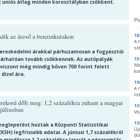
z uniós átlag minden korosztályban csökkent.
PI
ódik az áreső a benzinkutakon
16
A 
sz
ereskedelmi árakkal párhuzamosan a fogyasztói
 várhatóan tovább csökkennek. Az autópályák
15
Ma
 viszont még mindig bőven 700 forint felett
ko
dízel ára.
14
A 
má
 rekord dőlt meg: 1,2 százalékra zuhant a magyar
13
 júliusban
Vis
12
glepetést hoztak a Központi Statisztikai
Új
(KSH) legfrissebb adatai. A júniusi 1,7 százalékról
dr
an mindössze 1,2 százalékra lassult a pénzromlás