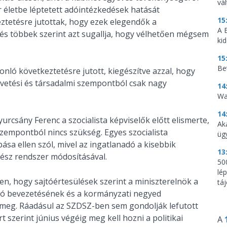
vá
 életbe léptetett adóintézkedések hatását
15
keztetésre jutottak, hogy ezek elegendők a
A 
és többek szerint azt sugallja, hogy vélhetően mégsem
ki
15
Be
nló következtetésre jutott, kiegészítve azzal, hogy
gvetési és társadalmi szempontból csak nagy
14
Wa
14
rcsány Ferenc a szocialista képviselők előtt elismerte,
Ak
zempontból nincs szükség. Egyes szocialista
üg
bása ellen szól, mivel az ingatlanadó a kisebbik
13
ész rendszer módosításával.
500
lé
en, hogy sajtóértesülések szerint a miniszterelnök a
tá
nadó bevezetésének és a kormányzati negyed
 meg. Ráadásul az SZDSZ-ben sem gondolják lefutott
szerint június végéig meg kell hozni a politikai
A