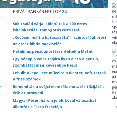
PRIVÁTBANKÁR.HU TOP
24
Sok család várja: kiderültek a 100 ezres
iskolakezdési támogatás részletei
„Kevésen múlt a katasztrófa” – szintet léphetett
az orosz hibrid hadviselés
Hatalmas pénzbüntetésre ítélték a Metát
Egy hónapja volt utoljára ilyen olcsó a benzin,
szombattól még kevesebbe kerül
Lehullt a lepel: ezt művelte a Richter, befutottak
a friss számok
y
Bemondták a svájci elemzők: mutatós tűzijáték
érik az aranynál
Magyar Péter: három jelölt közül választhat
államfőt a Tisza frakciója
TO