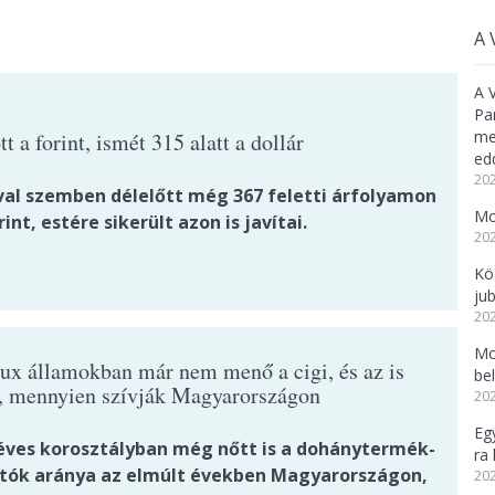
A 
A 
Pa
meg
t a forint, ismét 315 alatt a dollár
ed
202
val szemben délelőtt még 367 feletti árfolyamon
Mo
rint, estére sikerült azon is javítai.
202
Kö
ju
202
Mo
ux államokban már nem menő a cigi, és az is
be
t, mennyien szívják Magyarországon
202
Eg
 éves korosztályban még nőtt is a dohánytermék-
ra 
tók aránya az elmúlt években Magyarországon,
202