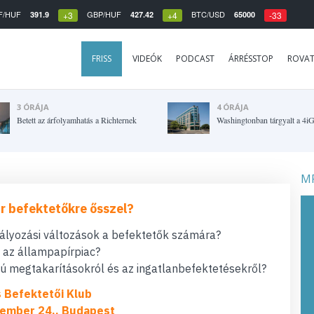
F/HUF
GBP/HUF
BTC/USD
391.9
427.42
65000
+3
+4
-33
FRISS
VIDEÓK
PODCAST
ÁRRÉSSTOP
ROVA
3 ÓRÁJA
4 ÓRÁJA
Betett az árfolyamhatás a Richternek
Washingtonban tárgyalt a 4i
MF
r befektetőkre ősszel?
bályozási változások a befektetők számára?
t az állampapírpiac?
 megtakarításokról és az ingatlanbefektetésekről?
s Befektetői Klub
ember 24., Budapest