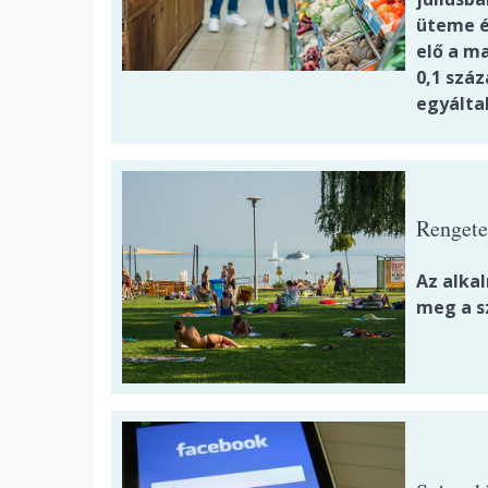
üteme év
elő a m
0,1 szá
egyálta
Rengete
Az alka
meg a s