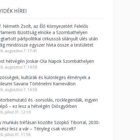
VIDÉK HÍREI
V. Németh Zsolt, az Élő Környezetért Felelős
rlamenti Bizottság elnöke a Szombathelyen
tartott pártpolitikai cirkusszá silányult ülés után
dig mindössze egyszer hívta össze a testületet
6. augusztus 7. 17:41
st hétvégén Joskar-Ola Napok Szombathelyen
6. augusztus 7. 16:58
zösségek, kultúrák és különleges élmények a
bileumi Savaria Történelmi Karneválon
6. augusztus 7. 16:58
torbemutató és -sorsolás, rocklegendák, ingyen
lépő – ez lesz a hétvégén Diósgyőrben
6. július 31. 12:10
y munkás tréfásan közölte Szopkó Tiborral, 2030-
kész lesz a vár – Tényleg csak viccelt?
6. július 31. 11:56