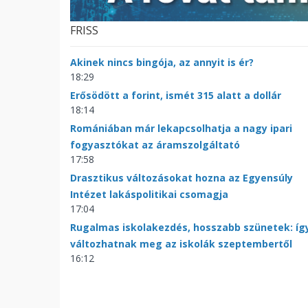
FRISS
Akinek nincs bingója, az annyit is ér?
18:29
Erősödött a forint, ismét 315 alatt a dollár
18:14
Romániában már lekapcsolhatja a nagy ipari
fogyasztókat az áramszolgáltató
17:58
Drasztikus változásokat hozna az Egyensúly
Intézet lakáspolitikai csomagja
17:04
Rugalmas iskolakezdés, hosszabb szünetek: íg
változhatnak meg az iskolák szeptembertől
16:12