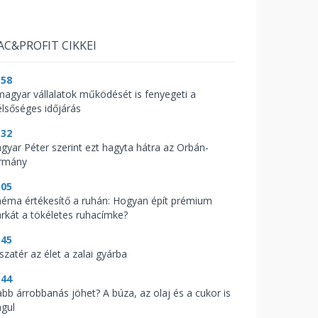
AC&PROFIT CIKKEI
:58
magyar vállalatok működését is fenyegeti a
élsőséges időjárás
:32
gyar Péter szerint ezt hagyta hátra az Orbán-
rmány
:05
néma értékesítő a ruhán: Hogyan épít prémium
rkát a tökéletes ruhacímke?
:45
szatér az élet a zalai gyárba
:44
abb árrobbanás jöhet? A búza, az olaj és a cukor is
águl