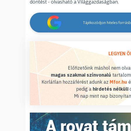
döntést - olvasható a Világgazdaságban.
Tájékozódjon hiteles forrásbó
LEGYEN Ö
Előfizetőink máshol nem olvas
magas szakmai színvonalú
tartalom
Korlátlan hozzáférést adunk az
Mfor.hu
é
pedig a
hirdetés nélküli
o
Mi nap mint nap bizonyítan