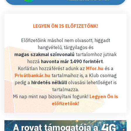
LEGYEN ÖN IS ELŐFIZETŐNK!
Előfizetőink máshol nem olvasott, higgadt
hangvételű, tárgyilagos és
magas szakmai színvonalú
tartalomhoz jutnak
hozzá
havonta már 1490 forintért
.
Korlátlan hozzáférést adunk az
Mfor.hu
és a
Privátbankár.hu
tartalmaihoz is, a Klub csomag
pedig a
hirdetés nélküli
olvasási lehetőséget is
tartalmazza.
Mi nap mint nap bizonyítani fogunk!
Legyen Ön is
előfizetőnk!