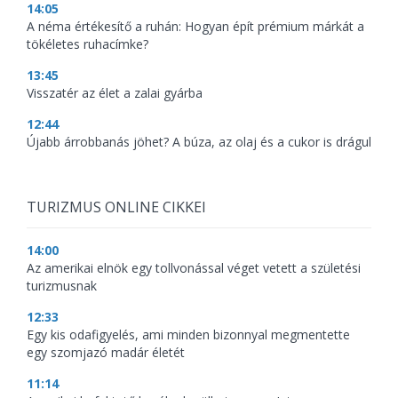
14:05
A néma értékesítő a ruhán: Hogyan épít prémium márkát a
tökéletes ruhacímke?
13:45
Visszatér az élet a zalai gyárba
12:44
Újabb árrobbanás jöhet? A búza, az olaj és a cukor is drágul
TURIZMUS ONLINE CIKKEI
14:00
Az amerikai elnök egy tollvonással véget vetett a születési
turizmusnak
12:33
Egy kis odafigyelés, ami minden bizonnyal megmentette
egy szomjazó madár életét
11:14