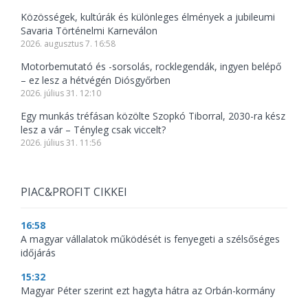
Közösségek, kultúrák és különleges élmények a jubileumi
Savaria Történelmi Karneválon
2026. augusztus 7. 16:58
Motorbemutató és -sorsolás, rocklegendák, ingyen belépő
– ez lesz a hétvégén Diósgyőrben
2026. július 31. 12:10
Egy munkás tréfásan közölte Szopkó Tiborral, 2030-ra kész
lesz a vár – Tényleg csak viccelt?
2026. július 31. 11:56
PIAC&PROFIT CIKKEI
16:58
A magyar vállalatok működését is fenyegeti a szélsőséges
időjárás
15:32
Magyar Péter szerint ezt hagyta hátra az Orbán-kormány