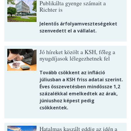
Publikálta gyenge számait a
Richter is
Jelentős árfolyamveszteségeket
szenvedett el a vállalat.
Jó híreket közölt a KSH, főleg a
nyugdíjasok lélegezhetnek fel
Tovább csökkent az infláció
júliusban a KSH friss adatai szerint.
Éves összevetésben mindössze 1,2
százalékkal emelkedtek az árak,
júniushoz képest pedig
csökkentek.
Hatalmas kaszált eddig az idén a