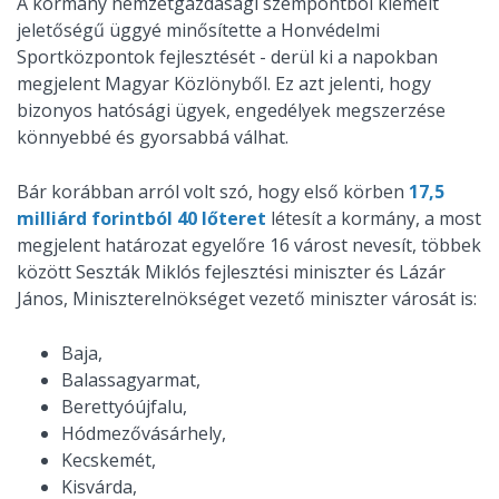
A kormány nemzetgazdasági szempontból kiemelt
jeletőségű üggyé minősítette a Honvédelmi
Sportközpontok fejlesztését - derül ki a napokban
megjelent Magyar Közlönyből. Ez azt jelenti, hogy
bizonyos hatósági ügyek, engedélyek megszerzése
könnyebbé és gyorsabbá válhat.
Bár korábban arról volt szó, hogy első körben
17,5
milliárd forintból 40 lőteret
létesít a kormány, a most
megjelent határozat egyelőre 16 várost nevesít, többek
között Seszták Miklós fejlesztési miniszter és Lázár
János, Miniszterelnökséget vezető miniszter városát is:
Baja,
Balassagyarmat,
Berettyóújfalu,
Hódmezővásárhely,
Kecskemét,
Kisvárda,