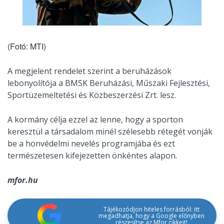
(Fotó: MTI)
A megjelent rendelet szerint a beruházások
lebonyolítója a BMSK Beruházási, Műszaki Fejlesztési,
Sportüzemeltetési és Közbeszerzési Zrt. lesz.
A kormány célja ezzel az lenne, hogy a sporton
keresztül a társadalom minél szélesebb rétegét vonják
be a honvédelmi nevelés programjába és ezt
természetesen kifejezetten önkéntes alapon.
mfor.hu
Tájékozódjon hiteles forrásból: itt
megadhatja, hogy a Google előnyben
részesítse az Mfor cikkeit!