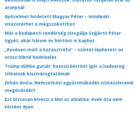
aranynál
Győzelmet hirdetett Magyar Péter – mindenki
visszatérhet a megszokotthoz
Már a budapesti rendőrség vizsgálja Szijjártó Péter
ügyét, akár három év börtönt is kaphat
„Kevésen múlt a katasztrófa” – szintet léphetett az
orosz hibrid hadviselés
Trump dühbe gurult: hosszú börtönt ígér a hadsereg
titkainak kiszivárogtatóinak
Orbán Anita: Nemzetközi együttműködés vízkészleteink
megóvásáért
Ezt biztosan kiteszi a Mol az ablakba: évek óta nem
történt ilyen