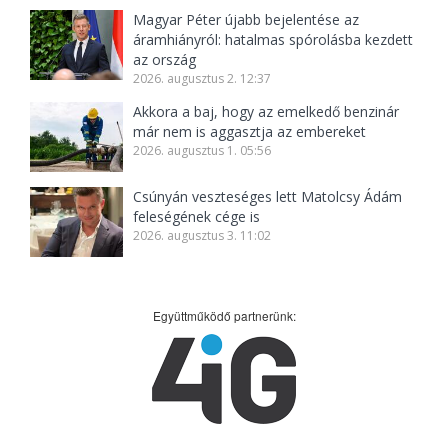
Magyar Péter újabb bejelentése az
áramhiányról: hatalmas spórolásba kezdett
az ország
2026. augusztus 2. 12:37
Akkora a baj, hogy az emelkedő benzinár
már nem is aggasztja az embereket
2026. augusztus 1. 05:56
Csúnyán veszteséges lett Matolcsy Ádám
feleségének cége is
2026. augusztus 3. 11:02
Együttműködő partnerünk: