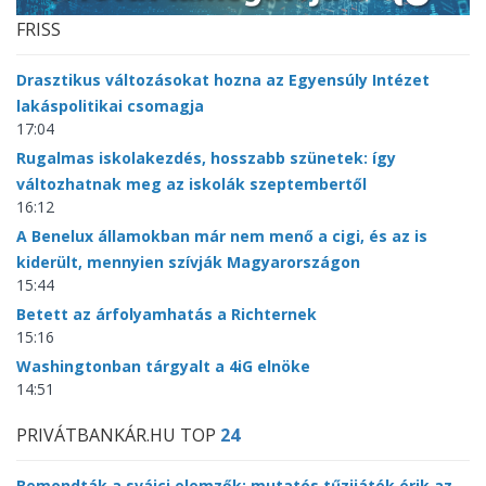
FRISS
Drasztikus változásokat hozna az Egyensúly Intézet
lakáspolitikai csomagja
17:04
Rugalmas iskolakezdés, hosszabb szünetek: így
változhatnak meg az iskolák szeptembertől
16:12
A Benelux államokban már nem menő a cigi, és az is
kiderült, mennyien szívják Magyarországon
15:44
Betett az árfolyamhatás a Richternek
15:16
Washingtonban tárgyalt a 4iG elnöke
14:51
PRIVÁTBANKÁR.HU TOP
24
Bemondták a svájci elemzők: mutatós tűzijáték érik az