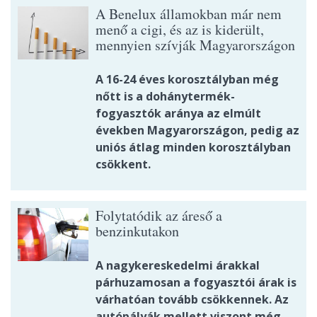
A Benelux államokban már nem
menő a cigi, és az is kiderült,
mennyien szívják Magyarországon
A 16-24 éves korosztályban még
nőtt is a dohánytermék-
fogyasztók aránya az elmúlt
években Magyarországon, pedig az
uniós átlag minden korosztályban
csökkent.
Folytatódik az áreső a
benzinkutakon
A nagykereskedelmi árakkal
párhuzamosan a fogyasztói árak is
várhatóan tovább csökkennek. Az
autópályák mellett viszont még