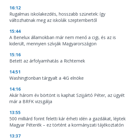
16:12
Rugalmas iskolakezdés, hosszabb szünetek: így
változhatnak meg az iskolák szeptembertől
15:44
A Benelux államokban már nem menő a cigi, és az is
kiderült, mennyien szívják Magyarországon
15:16
Betett az árfolyamhatás a Richternek
14:51
Washingtonban tárgyalt a 4iG elnöke
14:16
Akár három év börtönt is kaphat Szijjártó Péter, az ügyét
már a BRFK vizsgálja
13:55
500 milliárd forint feletti kár érheti idén a gazdákat, léptek
Magyar Péterék – ez történt a kormányzati tájékoztatón
13:37