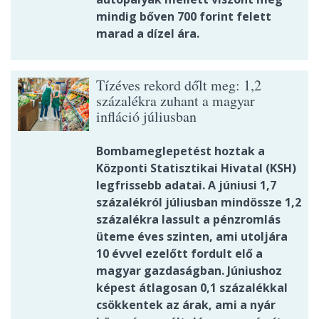
mindig bőven 700 forint felett
marad a dízel ára.
Tízéves rekord dőlt meg: 1,2
százalékra zuhant a magyar
infláció júliusban
Bombameglepetést hoztak a
Központi Statisztikai Hivatal (KSH)
legfrissebb adatai. A júniusi 1,7
százalékról júliusban mindössze 1,2
százalékra lassult a pénzromlás
üteme éves szinten, ami utoljára
10 évvel ezelőtt fordult elő a
magyar gazdaságban. Júniushoz
képest átlagosan 0,1 százalékkal
csökkentek az árak, ami a nyár