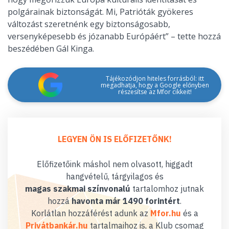
polgárainak biztonságát. Mi, Patrióták gyökeres
változást szeretnénk egy biztonságosabb,
versenyképesebb és józanabb Európáért” – tette hozzá
beszédében Gál Kinga.
Tájékozódjon hiteles forrásból: itt
megadhatja, hogy a Google előnyben
részesítse az Mfor cikkeit!
LEGYEN ÖN IS ELŐFIZETŐNK!
Előfizetőink máshol nem olvasott, higgadt
hangvételű, tárgyilagos és
magas szakmai színvonalú
tartalomhoz jutnak
hozzá
havonta már 1490 forintért
.
Korlátlan hozzáférést adunk az
Mfor.hu
és a
Privátbankár.hu
tartalmaihoz is, a Klub csomag