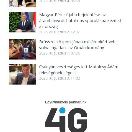
2026. augusztus 4. 06:58
Magyar Péter újabb bejelentése az
áramhiányról: hatalmas spórolásba kezdett
az ország
2026. augusztus 2. 12:37
Brüsszel központjában milliárdokért vett
volna ingatlant az Orbán-kormány
2026. augusztus 7. 07:26
Csúnyán veszteséges lett Matolcsy Ádám
feleségének cége is
2026. augusztus 3. 11:02
Együttműködő partnerünk: