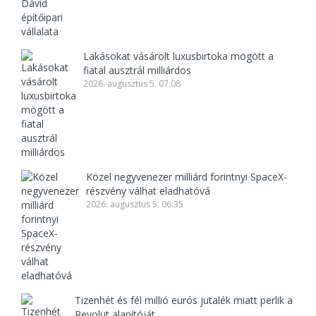
Lakásokat vásárolt luxusbirtoka mögött a
fiatal ausztrál milliárdos
2026. augusztus 5. 07:08
Közel negyvenezer milliárd forintnyi SpaceX-
részvény válhat eladhatóvá
2026. augusztus 5. 06:35
Tizenhét és fél millió eurós jutalék miatt perlik a
Revolut alapítóját