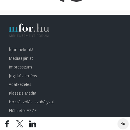
Írjon nekünk!
Médiaajánlat
Impresszum
Jogi közlemény
Adatkezelés
Klasszis Média
Hozzászólási szabályzat
Előfizetői ÁSZF
Sütibeállítások
4p