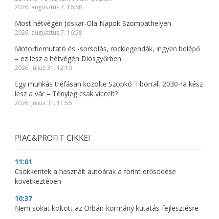
2026. augusztus 7. 16:58
Most hétvégén Joskar-Ola Napok Szombathelyen
2026. augusztus 7. 16:58
Motorbemutató és -sorsolás, rocklegendák, ingyen belépő
– ez lesz a hétvégén Diósgyőrben
2026. július 31. 12:10
Egy munkás tréfásan közölte Szopkó Tiborral, 2030-ra kész
lesz a vár – Tényleg csak viccelt?
2026. július 31. 11:56
PIAC&PROFIT CIKKEI
11:01
Csökkentek a használt autóárak a forint erősödése
következtében
10:37
Nem sokat költött az Orbán-kormány kutatás-fejlesztésre