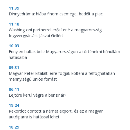
11:39
Dinnyedráma: hiába finom csemege, bedőlt a piac
11:18
Washingtoni partnerrel erősítené a magyarországi
fegyvergyártást Jászai Gellért
10:03
Ennyien haltak bele Magyarországon a történelmi hőhullám
hatásaiba
09:31
Magyar Péter kitálalt: erre fogják költeni a felfoghatatlan
mennyiségű uniós forrást
06:11
Lejtőre kerül végre a benzinár?
19:24
Rekordot döntött a német export, és ez a magyar
autóiparra is hatással lehet
18:29