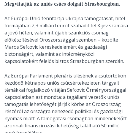
Megvitatják az uniós csúcs dolgait Strasbourgban.
Az Európai Unió fenntartja Ukrajna támogatását, hitel
formájában 2,3 milliárd eurót szabadít fel Kijev számára
a jövő héten, valamint újabb szankciós csomag
előkészítésével Oroszországgal szemben – közölte
Maros Sefcovic kereskedelemért és gazdasági
biztonságért, valamint az intézményközi
kapcsolatokért felelős biztos Strasbourgban szerdán.
Az Európai Parlament plenáris ülésének a csütörtökön
kezdődő kétnapos uniós csúcsértekezleten tárgyalt
témákkal foglalkozó vitáján Sefcovic Örményországgal
kapcsolatban azt mondta: a tagállami vezetők uniós
támogatás lehetőségét járják körbe az Oroszország
részéről az országra nehezedő politikai és gazdasági
nyomás miatt. A támogatási csomagban mindenekelőtt
azonnali finanszírozási lehetőség található 50 millió
euró formájában