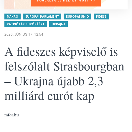
FOGLALJA LE HELYÉT MOST >>
MAKRÓ
EURÓPAI PARLAMENT
EURÓPAI UNIÓ
FIDESZ
PATRIÓTÁK EURÓPÁÉRT
UKRAJNA
2026. JÚNIUS 17. 12:54
A fideszes képviselő is
felszólalt Strasbourgban
– Ukrajna újabb 2,3
milliárd eurót kap
mfor.hu