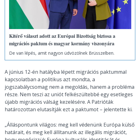
Kitérő választ adott az Európai Bizottság biztosa a
migrációs paktum és magyar kormány viszonyára
De van lépés, amit nagyon üdvözölnek Brüsszelben.
A június 12-én hatályba lépett migrációs paktummal
kapcsolatban a politikus azt mondta, a
jogszabálycsomag nem a megoldás, hanem a probléma
része. Nem teszi az uniót felkészültebbé egy esetleges
újabb migrációs válság kezelésére. A Patrióták
határozottan elutasítják ezt a paktumot – jelentette ki.
„Álláspontunk világos: meg kell védenünk Európa külső
határait, és meg kell állítanunk az illegális migrációt,
hogy megőrizzük Európa kulturális identitását és