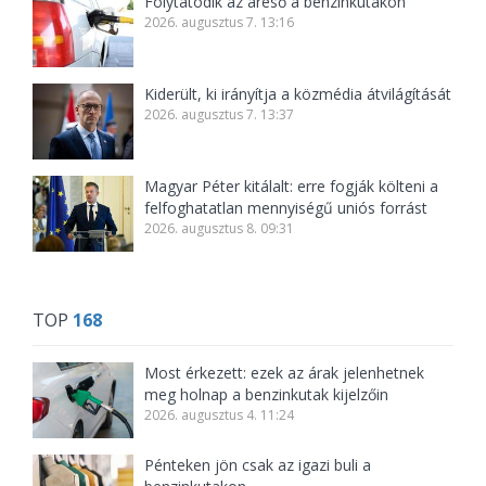
Folytatódik az áreső a benzinkutakon
2026. augusztus 7. 13:16
Kiderült, ki irányítja a közmédia átvilágítását
2026. augusztus 7. 13:37
Magyar Péter kitálalt: erre fogják költeni a
felfoghatatlan mennyiségű uniós forrást
2026. augusztus 8. 09:31
TOP
168
Most érkezett: ezek az árak jelenhetnek
meg holnap a benzinkutak kijelzőin
2026. augusztus 4. 11:24
Pénteken jön csak az igazi buli a