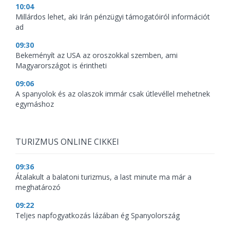
10:04
Millárdos lehet, aki Irán pénzügyi támogatóiról információt
ad
09:30
Bekeményít az USA az oroszokkal szemben, ami
Magyarországot is érintheti
09:06
A spanyolok és az olaszok immár csak útlevéllel mehetnek
egymáshoz
TURIZMUS ONLINE CIKKEI
09:36
Átalakult a balatoni turizmus, a last minute ma már a
meghatározó
09:22
Teljes napfogyatkozás lázában ég Spanyolország