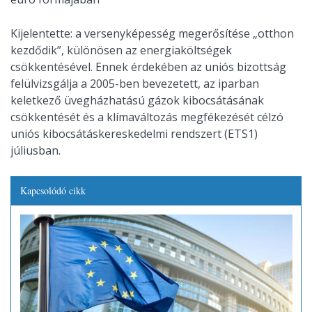
Kijelentette: a versenyképesség megerősítése „otthon
kezdődik”, különösen az energiaköltségek
csökkentésével. Ennek érdekében az uniós bizottság
felülvizsgálja a 2005-ben bevezetett, az iparban
keletkező üvegházhatású gázok kibocsátásának
csökkentését és a klímaváltozás megfékezését célzó
uniós kibocsátáskereskedelmi rendszert (ETS1)
júliusban.
Kapcsolódó cikk