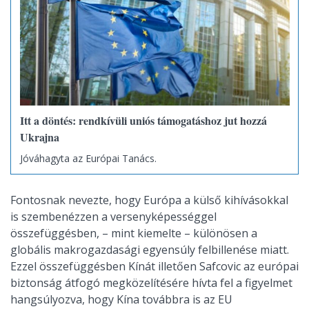
Itt a döntés: rendkívüli uniós támogatáshoz jut hozzá
Ukrajna
Jóváhagyta az Európai Tanács.
Fontosnak nevezte, hogy Európa a külső kihívásokkal
is szembenézzen a versenyképességgel
összefüggésben, – mint kiemelte – különösen a
globális makrogazdasági egyensúly felbillenése miatt.
Ezzel összefüggésben Kínát illetően Safcovic az európai
biztonság átfogó megközelítésére hívta fel a figyelmet
hangsúlyozva, hogy Kína továbbra is az EU