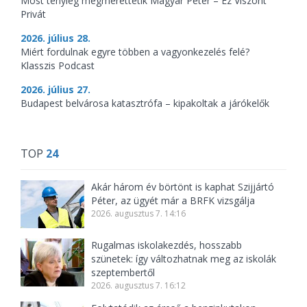
Most tényleg megmérettetik Magyar Péter – Ez Viszont
Privát
2026. július 28.
Miért fordulnak egyre többen a vagyonkezelés felé?
Klasszis Podcast
2026. július 27.
Budapest belvárosa katasztrófa – kipakoltak a járókelők
TOP
24
Akár három év börtönt is kaphat Szijjártó
Péter, az ügyét már a BRFK vizsgálja
2026. augusztus 7. 14:16
Rugalmas iskolakezdés, hosszabb
szünetek: így változhatnak meg az iskolák
szeptembertől
2026. augusztus 7. 16:12