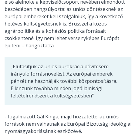
első alelnöke a képviselőcsoport nevében elmondott
beszédében hangsúlyozta: az uniós döntéseknek az
európai embereket kell szolgálniuk, így a következő
hétéves költségvetésnek is. Brüsszel a közös
agrárpolitika és a kohéziós politika forrásait
csökkentené. Így nem lehet versenyképes Európát
építeni – hangoztatta.
„Elutasítjuk az uniós bürokrácia bővítésére
irányuló forrásnövelést. Az európai emberek
pénzét ne használják további központosításra.
Ellenzünk továbbá minden jogállamisági
feltételrendszert a költségvetésben”
- fogalmazott Gál Kinga, majd hozzátette: az uniós
források nem válhatnak az Európai Bizottság ideológiai
nyomásgyakorlásának eszközévé.