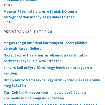
hőhullám hatásaiba
10:03
Magyar Péter kitálalt: erre fogják költeni a
felfoghatatlan mennyiségű uniós forrást
09:31
PRIVÁTBANKÁR.HU TOP
24
Magas rangú amerikai kormányzati szereplőkkel
tárgyalt Jászai Gellért
Nagyot ugrott az arany árfolyama, jól rajtoltak a
techrészvények is a Wall Streeten
Ennyire kell mélyre fúrni, hogy ivóvizes kút legyen a
kertben
Orbán Anita: Nemzetközi együttműködés vízkészleteink
megóvásáért
Tarr Zoltán: Miniszterként nincs beleszólásom a
közmédia mindennapi működésébe
Magyar Péter: három jelölt közül választhat államfőt a