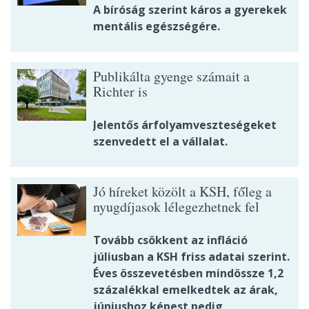
A bíróság szerint káros a gyerekek
mentális egészségére.
Publikálta gyenge számait a
Richter is
Jelentős árfolyamveszteségeket
szenvedett el a vállalat.
Jó híreket közölt a KSH, főleg a
nyugdíjasok lélegezhetnek fel
Tovább csökkent az infláció
júliusban a KSH friss adatai szerint.
Éves összevetésben mindössze 1,2
százalékkal emelkedtek az árak,
júniushoz képest pedig