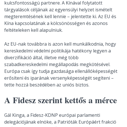
kulcsfontosságú partnere. A Kínával folytatott
tárgyalások céljának az egyensúlyi helyzet ismételt
megteremtésének kell lennie – jelentette ki. Az EU és
Kína kapcsolatának a kölcsönösségen és azonos
feltételeken kell alapulniuk.
Az EU-nak továbbra is azon kell munkálkodnia, hogy
kereskedelmi védelmi politikája hatékony legyen a
diverzifikáció által, illetve még több
szabadkereskedelmi megállapodás megkötésével.
Európa csak így tudja gazdasága ellenállóképességét
erősíteni és iparának versenyképességét segíteni –
tette hozzá beszédében az uniós biztos.
A Fidesz szerint kettős a mérce
Gál Kinga, a Fidesz-KDNP európai parlamenti
delegációjának elnöke, a Patrióták Európáért frakció