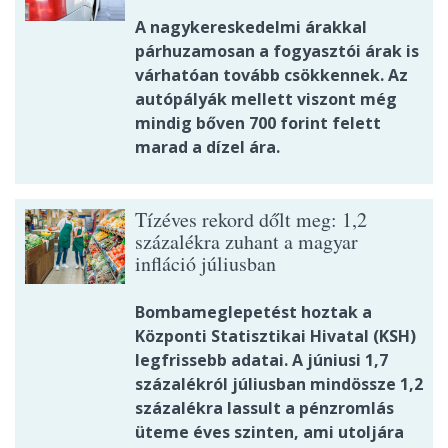
A nagykereskedelmi árakkal
párhuzamosan a fogyasztói árak is
várhatóan tovább csökkennek. Az
autópályák mellett viszont még
mindig bőven 700 forint felett
marad a dízel ára.
Tízéves rekord dőlt meg: 1,2
százalékra zuhant a magyar
infláció júliusban
Bombameglepetést hoztak a
Központi Statisztikai Hivatal (KSH)
legfrissebb adatai. A júniusi 1,7
százalékról júliusban mindössze 1,2
százalékra lassult a pénzromlás
üteme éves szinten, ami utoljára