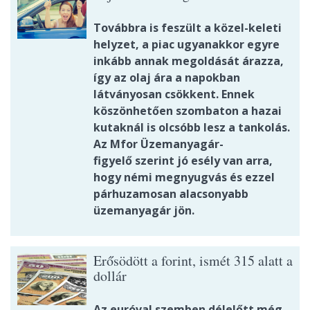
Továbbra is feszült a közel-keleti
helyzet, a piac ugyanakkor egyre
inkább annak megoldását árazza,
így az olaj ára a napokban
látványosan csökkent. Ennek
köszönhetően szombaton a hazai
kutaknál is olcsóbb lesz a tankolás.
Az Mfor Üzemanyagár-
figyelő szerint jó esély van arra,
hogy némi megnyugvás és ezzel
párhuzamosan alacsonyabb
üzemanyagár jön.
Erősödött a forint, ismét 315 alatt a
dollár
Az euróval szemben délelőtt még