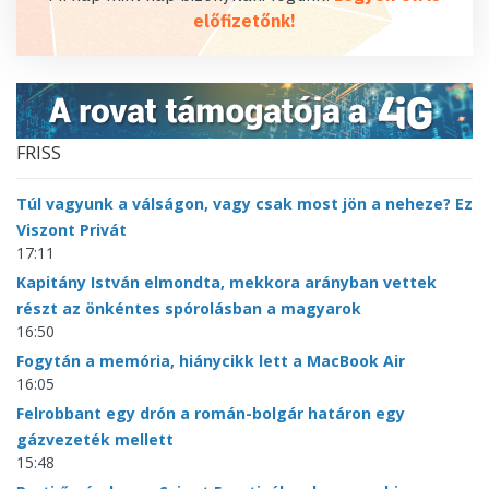
előfizetőnk!
FRISS
Túl vagyunk a válságon, vagy csak most jön a neheze? Ez
Viszont Privát
17:11
Kapitány István elmondta, mekkora arányban vettek
részt az önkéntes spórolásban a magyarok
16:50
Fogytán a memória, hiánycikk lett a MacBook Air
16:05
Felrobbant egy drón a román-bolgár határon egy
gázvezeték mellett
15:48