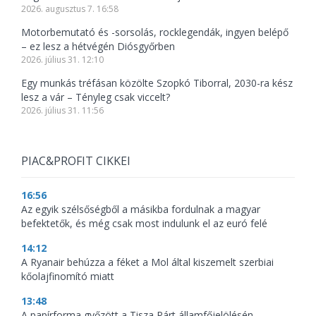
2026. augusztus 7. 16:58
Motorbemutató és -sorsolás, rocklegendák, ingyen belépő
– ez lesz a hétvégén Diósgyőrben
2026. július 31. 12:10
Egy munkás tréfásan közölte Szopkó Tiborral, 2030-ra kész
lesz a vár – Tényleg csak viccelt?
2026. július 31. 11:56
PIAC&PROFIT CIKKEI
16:56
Az egyik szélsőségből a másikba fordulnak a magyar
befektetők, és még csak most indulunk el az euró felé
14:12
A Ryanair behúzza a féket a Mol által kiszemelt szerbiai
kőolajfinomító miatt
13:48
A papírforma győzött a Tisza Párt államfőjelölésén