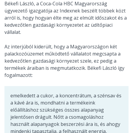
Békefi László, a Coca-Cola HBC Magyarország
ügyvezető igazgatója az Indexnek beszélt többek közt
arról is, hogy hogyan élte meg az elmúlt időszakot és a
kedvezőtlen gazdasági környezetet az üdítőpiaci
vállalat.
Az interjúból kiderült, hogy a Magyarországon két
palackozóüzemet működtető vállalatot megcsapta a
kedvezőtlen gazdasági környezet szele, ez pedig a
termékek áraiban is megmutatkozik. Békefi László így
fogalmazott:
emelkedett a cukor, a koncentrátum, a szénsav és
a kávé ára is, mondhatni a termékeink
előállításhoz szükséges összes alapanyag
jelentősen drágult. Nőtt a csomagoláshoz
használt alapanyagok beszerzési ára is, és ahogy
mindenki tapasztalja, a felhasznált energia,