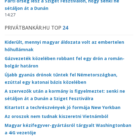
Parti őrség lesz a Sziget Fesztiválon, hogy senki ne
sétáljon át a Dunán
14:27
PRIVÁTBANKÁR.HU TOP
24
Kiderült, mennyi magyar áldozata volt az embertelen
hőhullámnak
Gázvezeték közelében robbant fel egy drón a román-
bolgár határon
Újabb gyanús drónok tűntek fel Németországban,
ezúttal egy katonai bázis közelében
A szervezők után a kormány is figyelmeztet: senki ne
sétáljon át a Dunán a Sziget Fesztiválra
Kitartott a techrészvények jó formája New Yorkban
Az oroszok nem tudnak kiszeretni Vietnámból
Magyar kézifegyver-gyártásról tárgyalt Washingtonban
a 4iG vezetője