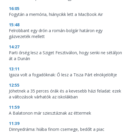
16:05
Fogytán a memória, hiánycikk lett a MacBook Air
15:48
Felrobbant egy drón a román-bolgár határon egy
gázvezeték mellett
14:27
Parti őrség lesz a Sziget Fesztiválon, hogy senki ne sétáljon
át a Dunán
13:11
Igaza volt a fogadóknak: Ő lesz a Tisza Párt elnökjelöltje
12:55
Jöhetnek a 35 perces órák és a kevesebb házi feladat: ezek
a változások várhatók az iskolákban
11:59
A Balatonon már sziesztáznak az éttermek
11:39
Dinnyedráma: hiába finom csemege, bedőlt a piac