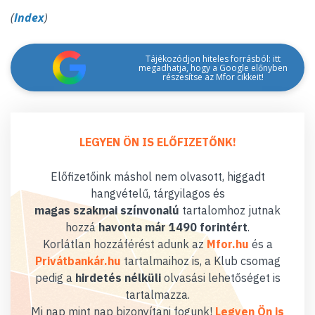
(
Index
)
Tájékozódjon hiteles forrásból: itt
megadhatja, hogy a Google előnyben
részesítse az Mfor cikkeit!
LEGYEN ÖN IS ELŐFIZETŐNK!
Előfizetőink máshol nem olvasott, higgadt
hangvételű, tárgyilagos és
magas szakmai színvonalú
tartalomhoz jutnak
hozzá
havonta már 1490 forintért
.
Korlátlan hozzáférést adunk az
Mfor.hu
és a
Privátbankár.hu
tartalmaihoz is, a Klub csomag
pedig a
hirdetés nélküli
olvasási lehetőséget is
tartalmazza.
Mi nap mint nap bizonyítani fogunk!
Legyen Ön is