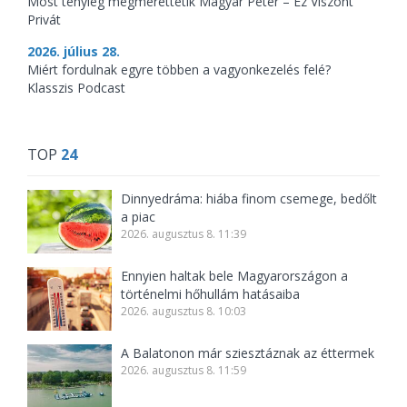
Most tényleg megmérettetik Magyar Péter – Ez Viszont
Privát
2026. július 28.
Miért fordulnak egyre többen a vagyonkezelés felé?
Klasszis Podcast
TOP
24
Dinnyedráma: hiába finom csemege, bedőlt
a piac
2026. augusztus 8. 11:39
Ennyien haltak bele Magyarországon a
történelmi hőhullám hatásaiba
2026. augusztus 8. 10:03
A Balatonon már sziesztáznak az éttermek
2026. augusztus 8. 11:59