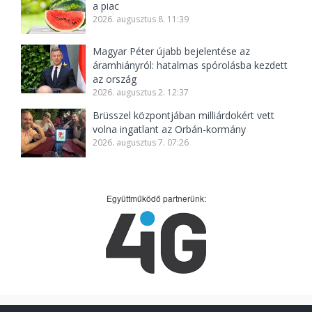
a piac
2026. augusztus 8. 11:39
Magyar Péter újabb bejelentése az
áramhiányról: hatalmas spórolásba kezdett
az ország
2026. augusztus 2. 12:37
Brüsszel központjában milliárdokért vett
volna ingatlant az Orbán-kormány
2026. augusztus 7. 07:26
Együttműködő partnerünk: