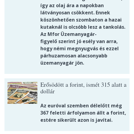
így az olaj ára a napokban
látványosan csökkent. Ennek
köszönhetően szombaton a hazai
kutaknál is olcsóbb lesz a tankolás.
Az Mfor Üzemanyagár-
figyelő szerint jó esély van arra,
hogy némi megnyugvás és ezzel
párhuzamosan alacsonyabb
üzemanyagár jön.
Erősödött a forint, ismét 315 alatt a
dollár
Az euróval szemben délelőtt még
367 feletti árfolyamon állt a forint,
estére sikerült azon is javítai.