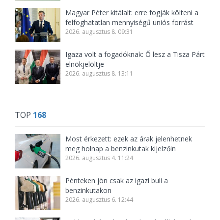
Magyar Péter kitálalt: erre fogják költeni a
felfoghatatlan mennyiségű uniós forrást
2026. augusztus 8. 09:31
Igaza volt a fogadóknak: Ő lesz a Tisza Párt
elnökjelöltje
2026. augusztus 8. 13:11
TOP
168
Most érkezett: ezek az árak jelenhetnek
meg holnap a benzinkutak kijelzőin
2026. augusztus 4. 11:24
Pénteken jön csak az igazi buli a
benzinkutakon
2026. augusztus 6. 12:44