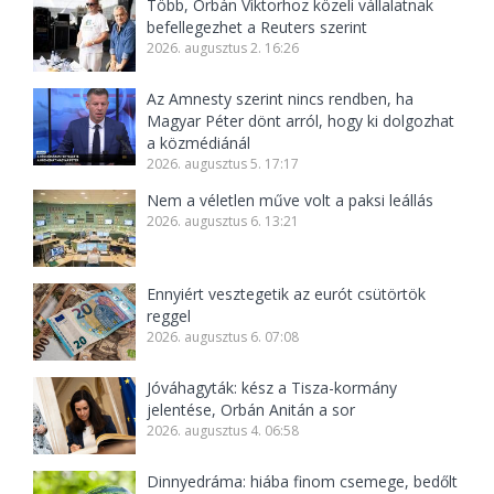
Több, Orbán Viktorhoz közeli vállalatnak
befellegezhet a Reuters szerint
2026. augusztus 2. 16:26
Az Amnesty szerint nincs rendben, ha
Magyar Péter dönt arról, hogy ki dolgozhat
a közmédiánál
2026. augusztus 5. 17:17
Nem a véletlen műve volt a paksi leállás
2026. augusztus 6. 13:21
Ennyiért vesztegetik az eurót csütörtök
reggel
2026. augusztus 6. 07:08
Jóváhagyták: kész a Tisza-kormány
jelentése, Orbán Anitán a sor
2026. augusztus 4. 06:58
Dinnyedráma: hiába finom csemege, bedőlt