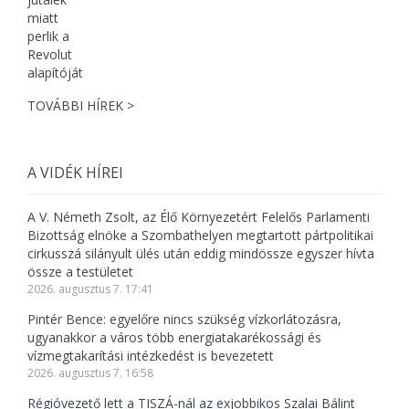
TOVÁBBI HÍREK >
A VIDÉK HÍREI
A V. Németh Zsolt, az Élő Környezetért Felelős Parlamenti
Bizottság elnöke a Szombathelyen megtartott pártpolitikai
cirkusszá silányult ülés után eddig mindössze egyszer hívta
össze a testületet
2026. augusztus 7. 17:41
Pintér Bence: egyelőre nincs szükség vízkorlátozásra,
ugyanakkor a város több energiatakarékossági és
vízmegtakarítási intézkedést is bevezetett
2026. augusztus 7. 16:58
Régióvezető lett a TISZÁ-nál az exjobbikos Szalai Bálint