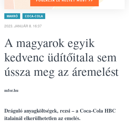
FOGLALJA LE HELYÉT MOST >>
MAKRÓ
COCA-COLA
2023. JANUÁR 8. 16:37
A magyarok egyik
kedvenc üdítőitala sem
ússza meg az áremelést
mfor.hu
Dráguló anyagköltségek, rezsi – a Coca-Cola HBC
italainál elkerülhetetlen az emelés.