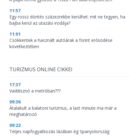
11:57
Egy rossz döntés százezrekbe kerülhet: mit ne tegyen, ha
bajba kerül az utazási irodája?
11:01
Csökkentek a használt autóárak a forint erősödése
következtében
TURIZMUS ONLINE CIKKEI
17:37
Vaddisznó a metróban???
09:36
Átalakult a balatoni turizmus, a last minute ma már a
meghatározó
09:22
Teljes napfogyatkozás lázában ég Spanyolország