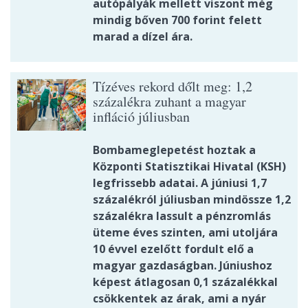
autópályák mellett viszont még
mindig bőven 700 forint felett
marad a dízel ára.
Tízéves rekord dőlt meg: 1,2
százalékra zuhant a magyar
infláció júliusban
Bombameglepetést hoztak a
Központi Statisztikai Hivatal (KSH)
legfrissebb adatai. A júniusi 1,7
százalékról júliusban mindössze 1,2
százalékra lassult a pénzromlás
üteme éves szinten, ami utoljára
10 évvel ezelőtt fordult elő a
magyar gazdaságban. Júniushoz
képest átlagosan 0,1 százalékkal
csökkentek az árak, ami a nyár