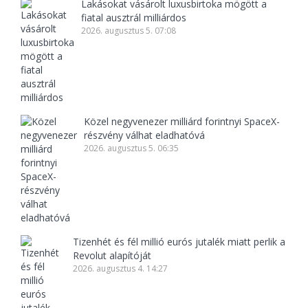
Lakásokat vásárolt luxusbirtoka mögött a
fiatal ausztrál milliárdos
2026. augusztus 5. 07:08
Közel negyvenezer milliárd forintnyi SpaceX-
részvény válhat eladhatóvá
2026. augusztus 5. 06:35
Tizenhét és fél millió eurós jutalék miatt perlik a
Revolut alapítóját
2026. augusztus 4. 14:27