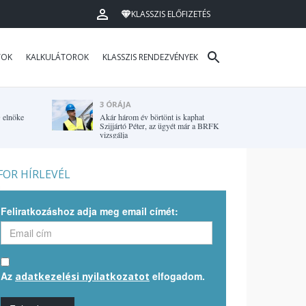
KLASSZIS ELŐFIZETÉS
TOK
KALKULÁTOROK
KLASSZIS RENDEZVÉNYEK
3 ÓRÁJA
G elnöke
Akár három év börtönt is kaphat
Szijjártó Péter, az ügyét már a BRFK
vizsgálja
OR HÍRLEVÉL
Feliratkozáshoz adja meg email címét:
Az
elfogadom.
adatkezelési nyilatkozatot