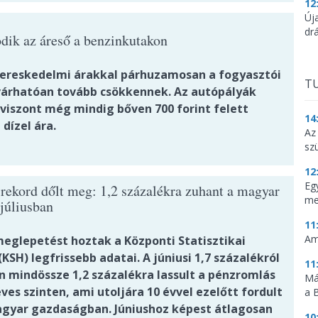
12
Új
dr
ódik az áreső a benzinkutakon
ereskedelmi árakkal párhuzamosan a fogyasztói
TU
 várhatóan tovább csökkennek. Az autópályák
 viszont még mindig bőven 700 forint felett
14
dízel ára.
Az
sz
12
Eg
 rekord dőlt meg: 1,2 százalékra zuhant a magyar
me
 júliusban
11
Am
glepetést hoztak a Központi Statisztikai
(KSH) legfrissebb adatai. A júniusi 1,7 százalékról
11
an mindössze 1,2 százalékra lassult a pénzromlás
Má
es szinten, ami utoljára 10 évvel ezelőtt fordult
a 
agyar gazdaságban. Júniushoz képest átlagosan
10