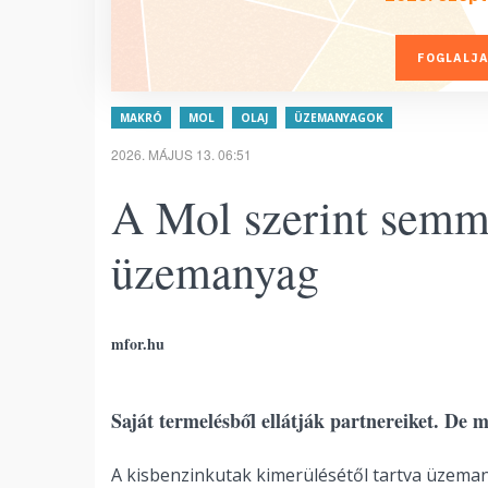
FOGLALJA
MAKRÓ
MOL
OLAJ
ÜZEMANYAGOK
2026. MÁJUS 13. 06:51
A Mol szerint semmi
üzemanyag
mfor.hu
Saját termelésből ellátják partnereiket. De 
A kisbenzinkutak kimerülésétől tartva üzeman