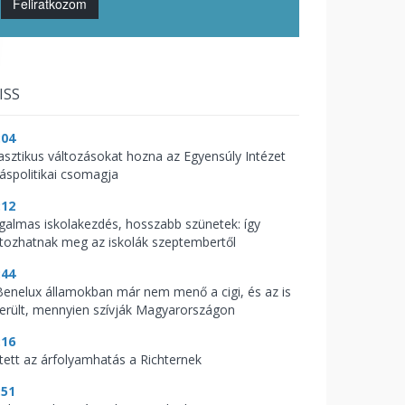
Feliratkozom
ISS
:04
asztikus változásokat hozna az Egyensúly Intézet
káspolitikai csomagja
:12
galmas iskolakezdés, hosszabb szünetek: így
ltozhatnak meg az iskolák szeptembertől
:44
Benelux államokban már nem menő a cigi, és az is
derült, mennyien szívják Magyarországon
:16
tett az árfolyamhatás a Richternek
:51