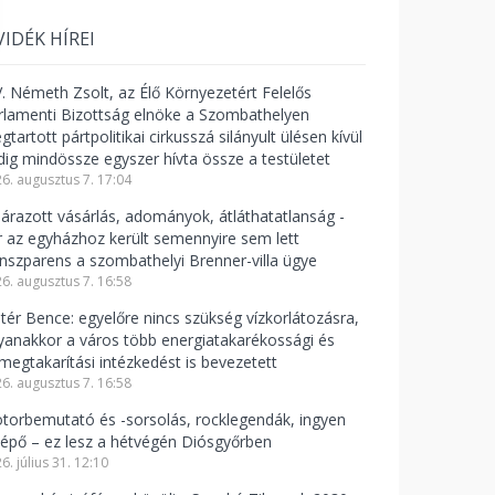
VIDÉK HÍREI
V. Németh Zsolt, az Élő Környezetért Felelős
rlamenti Bizottság elnöke a Szombathelyen
tartott pártpolitikai cirkusszá silányult ülésen kívül
dig mindössze egyszer hívta össze a testületet
6. augusztus 7. 17:04
lárazott vásárlás, adományok, átláthatatlanság -
r az egyházhoz került semennyire sem lett
anszparens a szombathelyi Brenner-villa ügye
6. augusztus 7. 16:58
ntér Bence: egyelőre nincs szükség vízkorlátozásra,
yanakkor a város több energiatakarékossági és
zmegtakarítási intézkedést is bevezetett
6. augusztus 7. 16:58
torbemutató és -sorsolás, rocklegendák, ingyen
lépő – ez lesz a hétvégén Diósgyőrben
6. július 31. 12:10