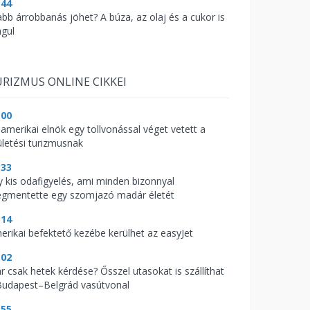
:44
abb árrobbanás jöhet? A búza, az olaj és a cukor is
águl
RIZMUS ONLINE CIKKEI
:00
 amerikai elnök egy tollvonással véget vetett a
ületési turizmusnak
:33
y kis odafigyelés, ami minden bizonnyal
gmentette egy szomjazó madár életét
:14
erikai befektető kezébe kerülhet az easyJet
:02
r csak hetek kérdése? Ősszel utasokat is szállíthat
Budapest–Belgrád vasútvonal
:55