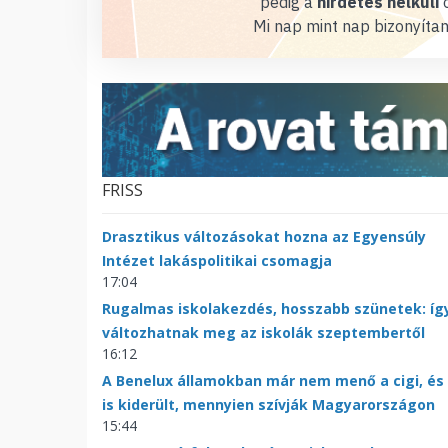
pedig a
hirdetés nélküli
o
Mi nap mint nap bizonyítan
FRISS
Drasztikus változásokat hozna az Egyensúly
Intézet lakáspolitikai csomagja
17:04
Rugalmas iskolakezdés, hosszabb szünetek: íg
változhatnak meg az iskolák szeptembertől
16:12
A Benelux államokban már nem menő a cigi, és
is kiderült, mennyien szívják Magyarországon
15:44