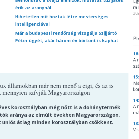
Bemondták a svájci elemzők: mutatós tűzijáték
Eg
ra 
érik az aranynál
202
Hihetetlen mit hoztak létre mesterséges
intelligenciával
Már a budapesti rendőrség vizsgálja Szijjártó
PI
Péter ügyét, akár három év börtönt is kaphat
16
A 
sz
15
Ma
ux államokban már nem menő a cigi, és az is
ko
t, mennyien szívják Magyarországon
14
A 
 éves korosztályban még nőtt is a dohánytermék-
má
tók aránya az elmúlt években Magyarországon,
z uniós átlag minden korosztályban csökkent.
13
Vis