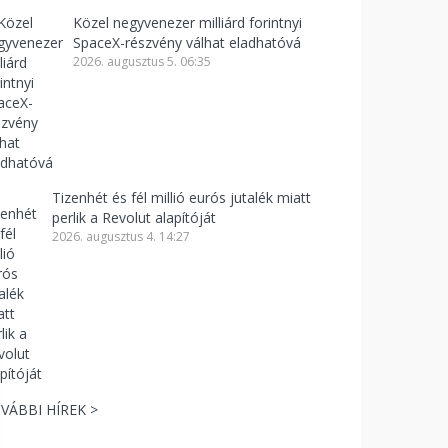
Közel negyvenezer milliárd forintnyi
SpaceX-részvény válhat eladhatóvá
2026. augusztus 5. 06:35
Tizenhét és fél millió eurós jutalék miatt
perlik a Revolut alapítóját
2026. augusztus 4. 14:27
VÁBBI HÍREK >