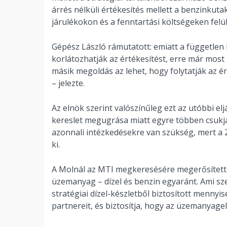
árrés nélküli értékesítés mellett a benzinkutak
járulékokon és a fenntartási költségeken felü
Gépész László rámutatott: emiatt a független 
korlátozhatják az értékesítést, erre már most 
másik megoldás az lehet, hogy folytatják az ér
– jelezte.
Az elnök szerint valószínűleg ezt az utóbbi elj
kereslet megugrása miatt egyre többen csukják
azonnali intézkedésekre van szükség, mert a
ki.
A Molnál az MTI megkeresésére megerősített
üzemanyag – dízel és benzin egyaránt. Ami sze
stratégiai dízel-készletből biztosított mennyis
partnereit, és biztosítja, hogy az üzemanyage