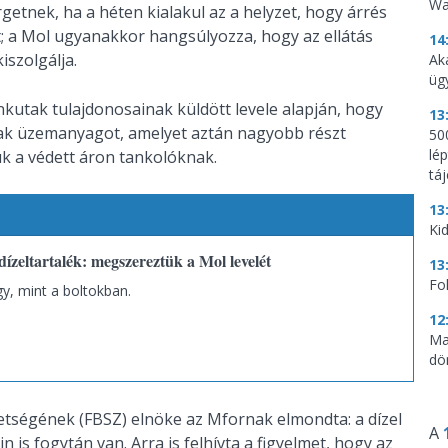
Wa
etnek, ha a héten kialakul az a helyzet, hogy árrés
t; a Mol ugyanakkor hangsúlyozza, hogy az ellátás
14
iszolgálja.
Ak
üg
kutak tulajdonosainak küldött levele alapján, hogy
13
ak üzemanyagot, amelyet aztán nagyobb részt
500
lé
ük a védett áron tankolóknak.
tá
13
Kid
ízeltartalék: megszereztük a Mol levelét
13
Fo
y, mint a boltokban.
12
Ma
dö
etségének (FBSZ) elnöke az Mfornak elmondta: a dízel
A
n is fogytán van. Arra is felhívta a figyelmet, hogy az