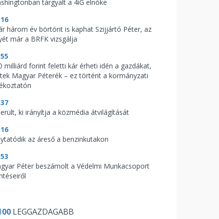
shingtonban tárgyalt a 4iG elnöke
:16
ár három év börtönt is kaphat Szijjártó Péter, az
yét már a BRFK vizsgálja
:55
 milliárd forint feletti kár érheti idén a gazdákat,
ptek Magyar Péterék – ez történt a kormányzati
jékoztatón
:37
erült, ki irányítja a közmédia átvilágítását
:16
lytatódik az áreső a benzinkutakon
:53
gyar Péter beszámolt a Védelmi Munkacsoport
ntéseiről
100
LEGGAZDAGABB