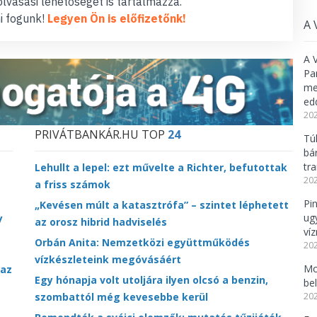
lvasási lehetőséget is tartalmazza.
i fogunk!
Legyen Ön is előfizetőnk!
A 
A 
Pa
meg
ed
202
PRIVÁTBANKÁR.HU TOP
24
Tú
bá
tr
Lehullt a lepel: ezt művelte a Richter, befutottak
202
a friss számok
Pi
„Kevésen múlt a katasztrófa” – szintet léphetett
ug
y
az orosz hibrid hadviselés
ví
Orbán Anita: Nemzetközi együttműködés
202
vízkészleteink megóvásáért
Mo
 az
Egy hónapja volt utoljára ilyen olcsó a benzin,
be
szombattól még kevesebbe kerül
202