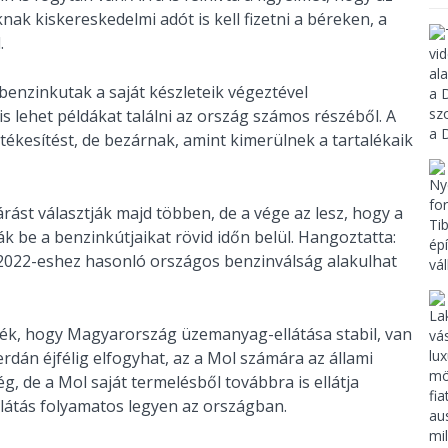
nak kiskereskedelmi adót is kell fizetni a béreken, a
l.
benzinkutak a saját készleteik végeztével
is lehet példákat találni az ország számos részéből. A
tékesítést, de bezárnak, amint kimerülnek a tartalékaik
árást választják majd többen, de a vége az lesz, hogy a
 be a benzinkútjaikat rövid időn belül. Hangoztatta:
 2022-eshez hasonló országos benzinválság alakulhat
ék, hogy Magyarország üzemanyag-ellátása stabil, van
rdán éjfélig elfogyhat, az a Mol számára az állami
ég, de a Mol saját termelésből továbbra is ellátja
llátás folyamatos legyen az országban.