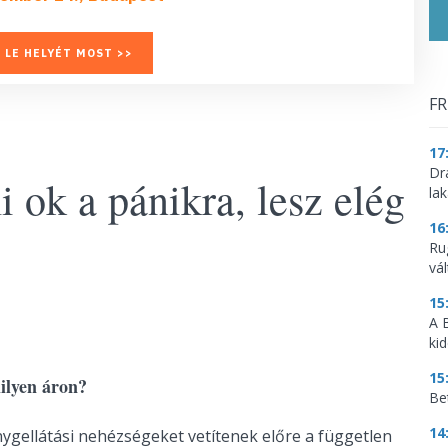
 LE HELYÉT MOST >>
FR
17
Dr
 ok a pánikra, lesz elég
la
16
Ru
vá
15
A 
ki
15
milyen áron?
Be
14
ygellátási nehézségeket vetítenek előre a független