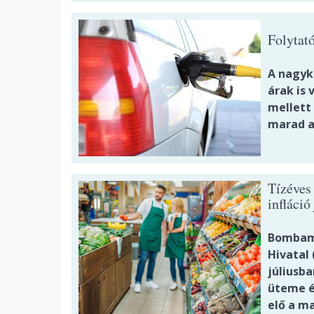
Folytat
A nagyk
árak is
mellett
marad a 
Tízéves
infláció
Bombame
Hivatal 
júliusb
üteme év
elő a m