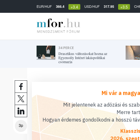
EUR/HUF
USD/HUF
CH
366.4
317.95
+3.4
+3.5
34 PERCE
Drasztikus változásokat hozna az
Egyensúly Intézet lakáspolitikai
csomagja
Mi vár a magya
Mit jelentenek az adózási és sza
Merre tar
Hogyan érdemes gondolkodni a hosszú távú
3p
Klasszi
2026. szept