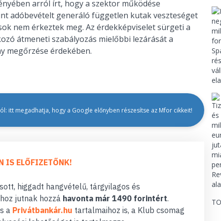
ényében arról írt, hogy a szektor működése
orint adóbevételt generáló független kutak veszteséget
sok nem érkeztek meg. Az érdekképviselet sürgeti a
kozó átmeneti szabályozás mielőbbi lezárását a
seny megőrzése érdekében.
l: itt megadhatja, hogy a Google előnyben részesítse az Mfor cikkeit!
N IS ELŐFIZETŐNK!
ott, higgadt hangvételű, tárgyilagos és
hoz jutnak hozzá
havonta már 1490 forintért
.
TO
s a
Privátbankár.hu
tartalmaihoz is, a Klub csomag