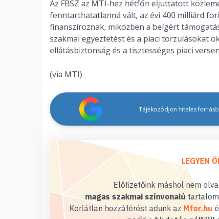
Az FBSZ az MTI-hez hétfőn eljuttatott közlem
fenntarthatatlanná vált, az évi 400 milliárd f
finanszíroznak, miközben a beígért támogatá
szakmai egyeztetést és a piaci torzulásokat o
ellátásbiztonság és a tisztességes piaci ver
(via MTI)
Tájékozódjon hiteles forrásbó
LEGYEN Ö
Előfizetőink máshol nem olvas
magas szakmai színvonalú
tartalom
Korlátlan hozzáférést adunk az
Mfor.hu
é