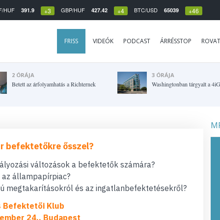
F/HUF
GBP/HUF
BTC/USD
391.9
427.42
65039
+3
+4
+46
FRISS
VIDEÓK
PODCAST
ÁRRÉSSTOP
ROVA
2 ÓRÁJA
3 ÓRÁJA
Betett az árfolyamhatás a Richternek
Washingtonban tárgyalt a 4i
MF
r befektetőkre ősszel?
bályozási változások a befektetők számára?
t az állampapírpiac?
 megtakarításokról és az ingatlanbefektetésekről?
s Befektetői Klub
ember 24., Budapest