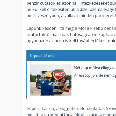
benzinkutasok és azonnali intézkedéseket sürg
nélkül kell értékesíteniük a dízel üzemanyago
nincs veszélyben, a vállalat minden partnerét k
Lapunk kedden írta meg a Mol a kisebb benzin
csütörtöktől már csak hatósági áron kaphatn
ugyanazon az áron is kell továbbértékesíteni
Kapcsolódó cikk
Két nap múlva elfogy a d
Árrésstop jön, de nem úg
Gépész László, a Független Benzinkutak Szöv
mellett a stratégiai tartalékból származó benzi