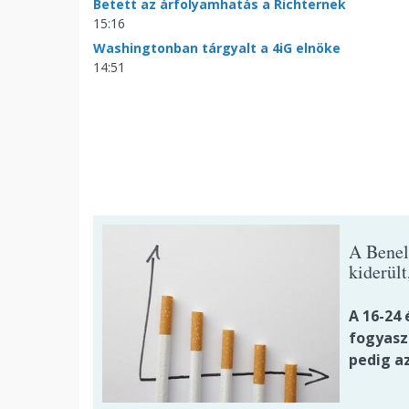
Betett az árfolyamhatás a Richternek
15:16
Washingtonban tárgyalt a 4iG elnöke
14:51
A Benel
kiderül
A 16-24
fogyasz
pedig a