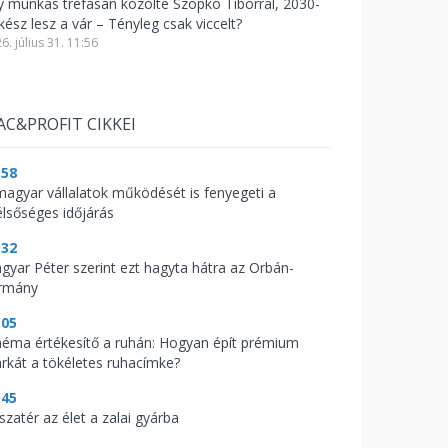
y munkás tréfásan közölte Szopkó Tiborral, 2030-
kész lesz a vár – Tényleg csak viccelt?
6. július 31. 11:56
AC&PROFIT CIKKEI
:58
magyar vállalatok működését is fenyegeti a
élsőséges időjárás
:32
gyar Péter szerint ezt hagyta hátra az Orbán-
rmány
:05
néma értékesítő a ruhán: Hogyan épít prémium
rkát a tökéletes ruhacímke?
:45
szatér az élet a zalai gyárba