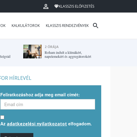
KLASSZIS ELŐFIZETÉS
TOK
KALKULÁTOROK
KLASSZIS RENDEZVÉNYEK
2 ÓRÁJA
Roham indult a klímákért,
Belgrád
napelemekért és aggregátorokért
OR HÍRLEVÉL
Feliratkozáshoz adja meg email címét:
Az
elfogadom.
adatkezelési nyilatkozatot