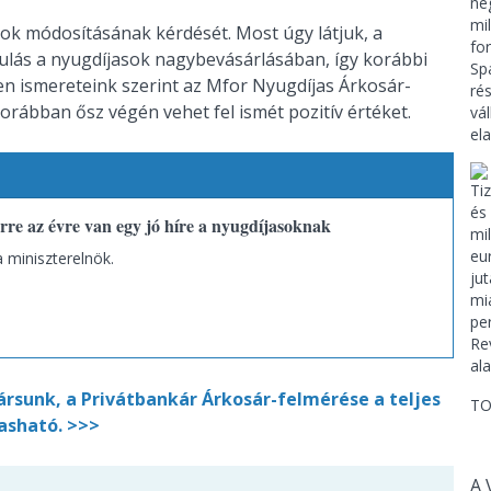
sok módosításának kérdését. Most úgy látjuk, a
ulás a nyugdíjasok nagybevásárlásában, így korábbi
len ismereteink szerint az Mfor Nyugdíjas Árkosár-
rábban ősz végén vehet fel ismét pozitív értéket.
re az évre van egy jó híre a nyugdíjasoknak
 miniszterelnök.
ársunk, a Privátbankár Árkosár-felmérése a teljes
TO
asható. >>>
A 