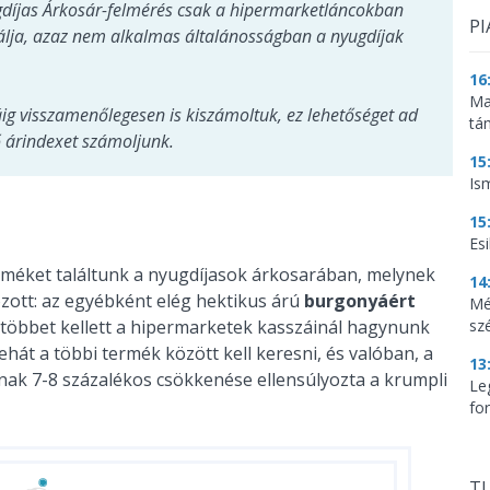
ugdíjas Árkosár-felmérés csak a hipermarketláncokban
PI
álja, azaz nem alkalmas általánosságban a nyugdíjak
16
Ma
g visszamenőlegesen is kiszámoltuk, ez lehetőséget ad
tá
 árindexet számoljunk.
15
Is
15
Es
rméket találtunk a nyugdíjasok árkosarában, melynek
14
zott: az egyébként elég hektikus árú
burgonyáért
Mé
többet kellett a hipermarketek kasszáinál hagynunk
sz
ehát a többi termék között kell keresni, és valóban, a
13
rának 7-8 százalékos csökkenése ellensúlyozta a krumpli
Le
for
TU