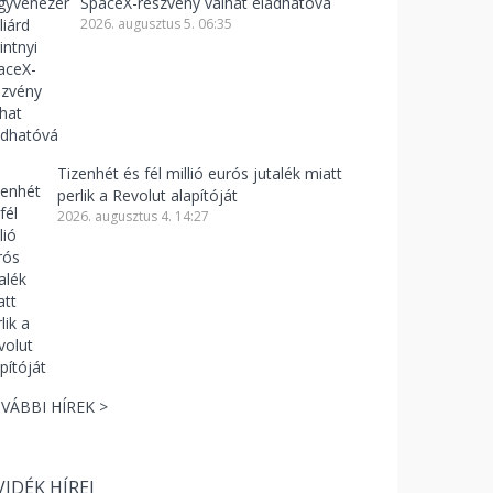
SpaceX-részvény válhat eladhatóvá
2026. augusztus 5. 06:35
Tizenhét és fél millió eurós jutalék miatt
perlik a Revolut alapítóját
2026. augusztus 4. 14:27
VÁBBI HÍREK >
VIDÉK HÍREI