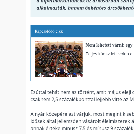
a hipermarketláncok az árkosárban szere
alkalmazták, hanem önkéntes árcsökkentés
Kapcsolódó cikk
Nem lehetett várni: egy 
Teljes káosz lett volna e 
Ezúttal tehát nem az történt, amit május elej
csaknem 2,5 százalékponttal lejjebb vitte az M
A nyár közepére azt várjuk, most megint kiseb
idősek által jellemzően vásárolt élelmiszerek
annak értéke mínusz 7,5 és mínusz 9 százalék 