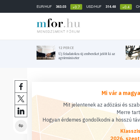
EUR/HUF
USD/HUF
C
363.03
314.48
+0.7
+0.4
12 PERCE
Új feladatokra új embereket jelölt ki az
agrárminiszter
Mi vár a magya
Mit jelentenek az adózási és sza
Merre tar
Hogyan érdemes gondolkodni a hosszú távú
6p
Klasszi
2026. szept