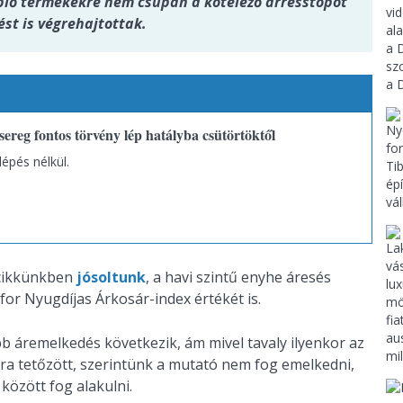
plő termékekre nem csupán a kötelező árrésstopot
t is végrehajtottak.
sereg fontos törvény lép hatályba csütörtöktől
lépés nélkül.
i cikkünkben
jósoltunk
, a havi szintű enyhe áresés
for Nyugdíjas Árkosár-index értékét is.
b áremelkedés következik, ám mivel tavaly ilyenkor az
 ára tetőzött, szerintünk a mutató nem fog emelkedni,
között fog alakulni.