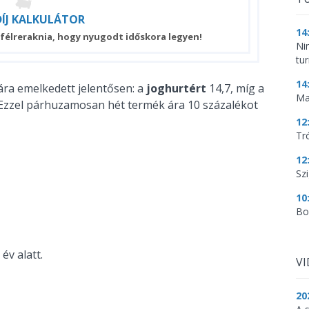
ÍJ
KALKULÁTOR
14
 félreraknia, hogy nyugodt időskora legyen!
Ni
tu
14
 ára emelkedett jelentősen: a
joghurtért
14,7, míg a
Ma
i. Ezzel párhuzamosan hét termék ára 10 százalékot
12
Tr
12
Szi
10
Bo
év alatt.
V
20