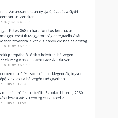
tra: a Vásárcsarnokban nyitja új évadát a Győri
lharmonikus Zenekar
6. augusztus 6. 17:09
gyar Péter: 868 milliárd forintos beruházási
omaggal erősítik Magyarország energiaellátását,
közben továbbra is kritikus napok elé néz az ország
6. augusztus 6. 17:09
rokk pompába öltözik a belváros: hétvégén
ndezik meg a XXXIII. Győri Barokk Esküvőt
6. augusztus 6. 17:09
torbemutató és -sorsolás, rocklegendák, ingyen
lépő – ez lesz a hétvégén Diósgyőrben
6. július 31. 12:10
y munkás tréfásan közölte Szopkó Tiborral, 2030-
kész lesz a vár – Tényleg csak viccelt?
6. július 31. 11:56