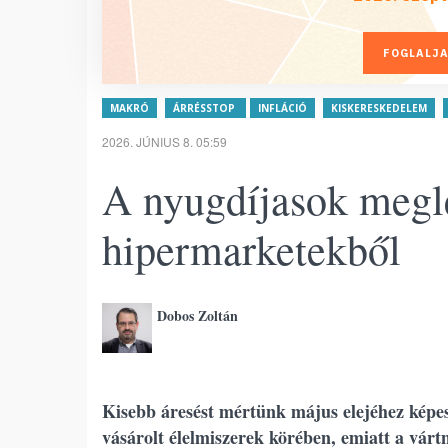
FOGLALJA
MAKRÓ
ÁRRÉSSTOP
INFLÁCIÓ
KISKERESKEDELEM
2026. JÚNIUS 8. 05:59
A nyugdíjasok megle
hipermarketekből
Dobos Zoltán
Kisebb áresést mértünk május elejéhez képes
vásárolt élelmiszerek körében, emiatt a vártn