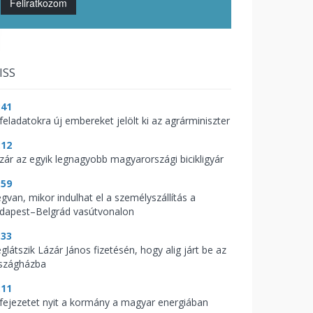
Feliratkozom
ISS
:41
feladatokra új embereket jelölt ki az agrárminiszter
:12
zár az egyik legnagyobb magyarországi bicikligyár
:59
gvan, mikor indulhat el a személyszállítás a
dapest–Belgrád vasútvonalon
:33
glátszik Lázár János fizetésén, hogy alig járt be az
szágházba
:11
 fejezetet nyit a kormány a magyar energiában