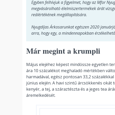
Egyben felhívjuk a figyelmet, hogy az Mfor Ny
megvásárolható élelmiszertermékek árát vizsg
reálértékének megállapítására.
Nyugdíjas Árkosarunkat egészen 2020 januárjái
arra, hogy egy, a mindennapokban érzékelhető
Már megint a krumpli
Május elejéhez képest mindössze egyetlen te
ára 10 százalékot meghaladó mértékben válto
harmadával, egész pontosan 33,2 százalékkal 
június elején. A havi szintű árcsökkenés okát t
kenyér, a tej, a száraztészta és a jeges tea á
áremelkedését.