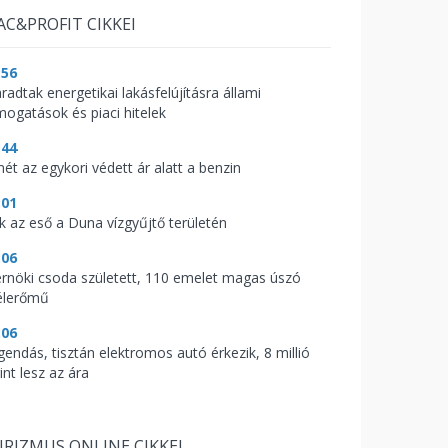
AC&PROFIT CIKKEI
:56
radtak energetikai lakásfelújításra állami
mogatások és piaci hitelek
:44
mét az egykori védett ár alatt a benzin
:01
ik az eső a Duna vízgyűjtő területén
:06
rnöki csoda született, 110 emelet magas úszó
élerőmű
:06
gendás, tisztán elektromos autó érkezik, 8 millió
int lesz az ára
RIZMUS ONLINE CIKKEI