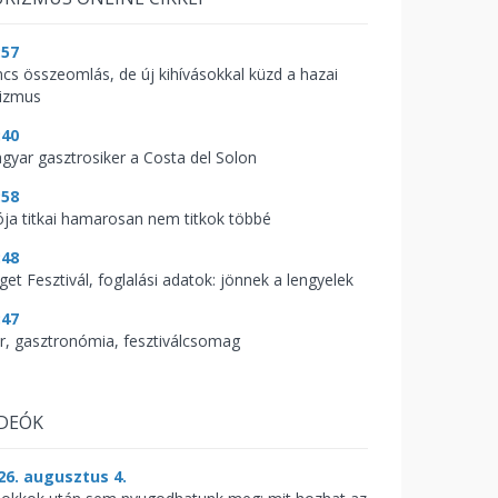
:57
ncs összeomlás, de új kihívásokkal küzd a hazai
rizmus
:40
gyar gasztrosiker a Costa del Solon
:58
ója titkai hamarosan nem titkok többé
:48
get Fesztivál, foglalási adatok: jönnek a lengyelek
:47
r, gasztronómia, fesztiválcsomag
IDEÓK
26. augusztus 4.