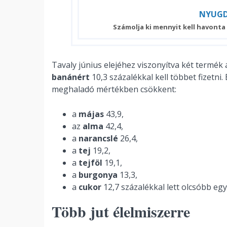
NYUGD
Számolja ki mennyit kell havonta
Tavaly június elejéhez viszonyítva két termék
banánért
10,3 százalékkal kell többet fizetn
meghaladó mértékben csökkent:
a
májas
43,9,
az
alma
42,4,
a
narancslé
26,4,
a
tej
19,2,
a
tejföl
19,1,
a
burgonya
13,3,
a
cukor
12,7 százalékkal lett olcsóbb egy 
Több jut élelmiszerre