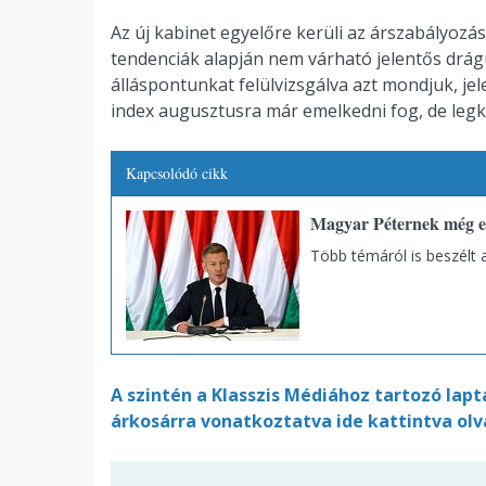
Az új kabinet egyelőre kerüli az árszabályozá
tendenciák alapján nem várható jelentős drág
álláspontunkat felülvizsgálva azt mondjuk, je
index augusztusra már emelkedni fog, de legko
Kapcsolódó cikk
Magyar Péternek még er
Több témáról is beszélt a
A szintén a Klasszis Médiához tartozó lapt
árkosárra vonatkoztatva ide kattintva olv