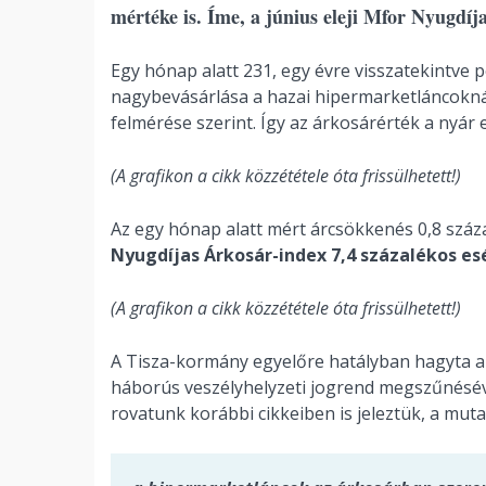
mértéke is. Íme, a június eleji Mfor Nyugdí
Egy hónap alatt 231, egy évre visszatekintve p
nagybevásárlása a hazai hipermarketláncoknál
felmérése szerint. Így az árkosárérték a nyá
(A grafikon a cikk közzététele óta frissülhetett!)
Az egy hónap alatt mért árcsökkenés 0,8 száz
Nyugdíjas Árkosár-index 7,4 százalékos es
(A grafikon a cikk közzététele óta frissülhetett!)
A Tisza-kormány egyelőre hatályban hagyta az
háborús veszélyhelyzeti jogrend megszűnésével
rovatunk korábbi cikkeiben is jeleztük, a mut