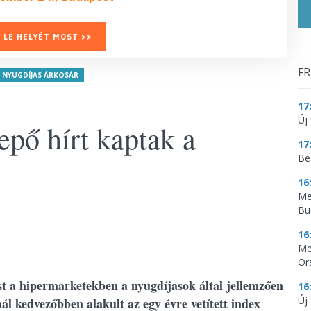
 LE HELYÉT MOST >>
FR
NYUGDÍJAS ÁRKOSÁR
17
Új 
pő hírt kaptak a
17
Be
16
Me
Bu
16
Me
Or
t a hipermarketekben a nyugdíjasok által jellemzően
16
Új
ál kedvezőbben alakult az egy évre vetített index