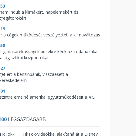
:53
ham indult a klímákért, napelemekért és
gregátorokért
:19
r a cégek működését veszélyezteti a klímaváltozás
:58
ergiatakarékossági lépésekre kérik az irodaházakat
 a logisztikai központokat
:27
get ért a benzinpánik, visszaesett a
skereskedelem
:01
 szintre emelné amerikai együttműködéseit a 4iG
100
LEGGAZDAGABB
TikTok-videókkal alakítaná át a Disney+