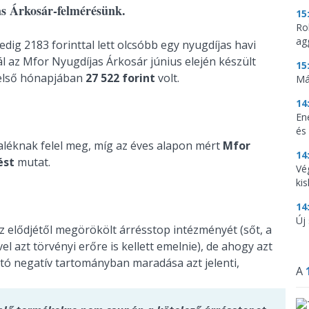
jas Árkosár-felmérésünk.
15
Ro
ag
edig 2183 forinttal lett olcsóbb egy nyugdíjas havi
 az Mfor Nyugdíjas Árkosár június elején készült
15
r első hónapjában
27 522 forint
volt.
Má
14
En
és
aléknak felel meg, míg az éves alapon mért
Mfor
14
ést
mutat.
Vé
ki
14
Új
 elődjétől megörökölt árrésstop intézményét (sőt, a
 azt törvényi erőre is kellett emelnie), de ahogy azt
ató negatív tartományban maradása azt jelenti,
A