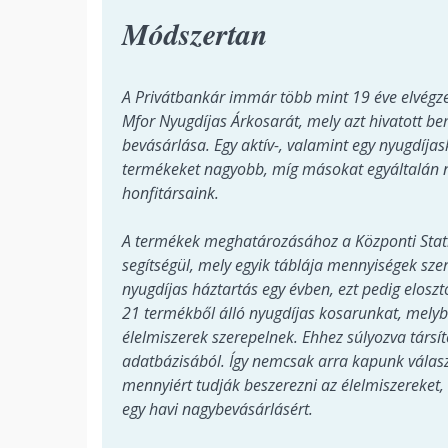
Módszertan
A Privátbankár immár több mint 19 éve elvégze
Mfor Nyugdíjas Árkosarát, mely azt hivatott be
bevásárlása. Egy aktív-, valamint egy nyugdíja
termékeket nagyobb, míg másokat egyáltalán 
honfitársaink.
A termékek meghatározásához a Központi Statiszt
segítségül, mely egyik táblája mennyiségek sze
nyugdíjas háztartás egy évben, ezt pedig elosz
21 termékből álló nyugdíjas kosarunkat, mely
élelmiszerek szerepelnek. Ehhez súlyozva társ
adatbázisából. Így nemcsak arra kapunk válasz
mennyiért tudják beszerezni az élelmiszereket, d
egy havi nagybevásárlásért.