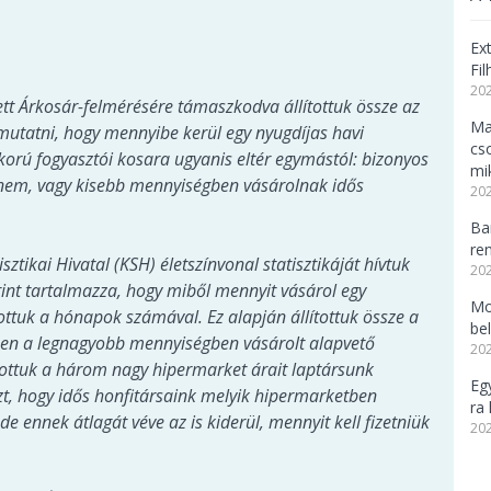
Ex
Fi
202
tt Árkosár-felmérésére támaszkodva állítottuk össze az
Ma
mutatni, hogy mennyibe kerül egy nyugdíjas havi
cs
skorú fogyasztói kosara ugyanis eltér egymástól: bizonyos
mi
nem, vagy kisebb mennyiségben vásárolnak idős
202
Ba
re
ikai Hivatal (KSH) életszínvonal statisztikáját hívtuk
202
rint tartalmazza, hogy miből mennyit vásárol egy
Mo
tottuk a hónapok számával. Ez alapján állítottuk össze a
be
ben a legnagyobb mennyiségben vásárolt alapvető
202
ítottuk a három nagy hipermarket árait laptársunk
Eg
t, hogy idős honfitársaink melyik hipermarketben
ra 
e ennek átlagát véve az is kiderül, mennyit kell fizetniük
202