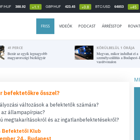
HF/HUF
GBP/HUF
BTC/USD
388.92
423.45
64853
+1.1
+0.8
+45
FRISS
VIDEÓK
PODCAST
ÁRRÉSSTOP
ROVA
41 PERCE
KÖRÜLBELÜL 1 ÓRÁJA
Bezár az egyik legnagyobb
Megvan, mikor indulhat el a
magyarországi bicikligyár
személyszállítás a Budapest–
vasútvonalon
MF
r befektetőkre ősszel?
bályozási változások a befektetők számára?
t az állampapírpiac?
 megtakarításokról és az ingatlanbefektetésekről?
s Befektetői Klub
ember 24., Budapest